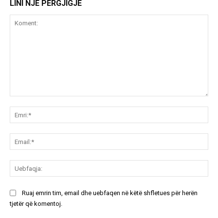
LINI NJË PËRGJIGJE
Koment:
Emr
Ema
Ue
Ruaj emrin tim, email dhe uebfaqen në këtë shfletues për herën
tjetër që komentoj.