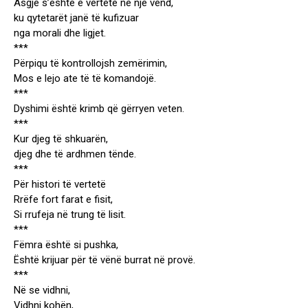
Asgjë s’është e vërtetë në një vend,
ku qytetarët janë të kufizuar
nga morali dhe ligjet.
***
Përpiqu të kontrollojsh zemërimin,
Mos e lejo ate të të komandojë.
***
Dyshimi është krimb që gërryen veten.
***
Kur djeg të shkuarën,
djeg dhe të ardhmen tënde.
***
Për histori të vertetë
Rrëfe fort farat e fisit,
Si rrufeja në trung të lisit.
***
Fëmra është si pushka,
Është krijuar për të vënë burrat në provë.
***
Në se vidhni,
Vidhni kohën,