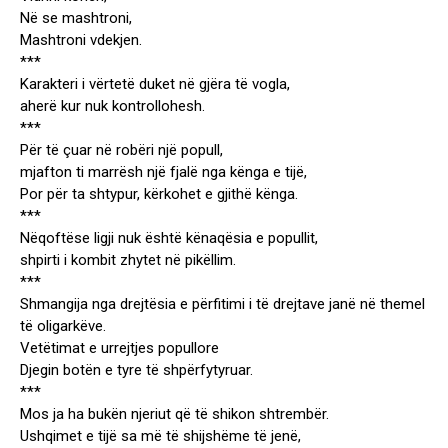
Në se mashtroni,
Mashtroni vdekjen.
***
Karakteri i vërtetë duket në gjëra të vogla,
aherë kur nuk kontrollohesh.
***
Për të çuar në robëri një popull,
mjafton ti marrësh një fjalë nga kënga e tijë,
Por për ta shtypur, kërkohet e gjithë kënga.
***
Nëqoftëse ligji nuk është kënaqësia e popullit,
shpirti i kombit zhytet në pikëllim.
***
Shmangija nga drejtësia e përfitimi i të drejtave janë në themel
të oligarkëve.
Vetëtimat e urrejtjes popullore
Djegin botën e tyre të shpërfytyruar.
***
Mos ja ha bukën njeriut që të shikon shtrembër.
Ushqimet e tijë sa më të shijshëme të jenë,