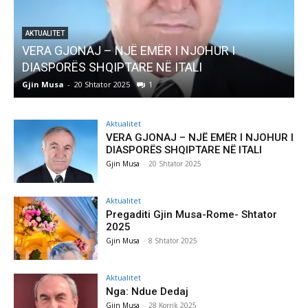
AKTUALITET
Pregaditi Gjin Musa-Rome- Shtator 2025
Gjin Musa
-
8 Shtator 2025
0
Aktualitet
VERA GJONAJ – NJË EMËR I NJOHUR I
DIASPORËS SHQIPTARE NË ITALI
Gjin Musa
-
20 Shtator 2025
Aktualitet
Pregaditi Gjin Musa-Rome- Shtator
2025
Gjin Musa
-
8 Shtator 2025
Aktualitet
Nga: Ndue Dedaj
Gjin Musa
-
28 Korrik 2025