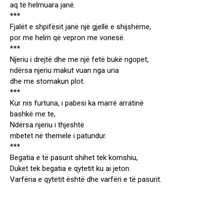
aq të helmuara janë.
***
Fjalët e shpifësit janë një gjellë e shijshëme,
por me helm që vepron me vonesë.
***
Njeriu i drejtë dhe me një fetë bukë ngopet,
ndërsa njeriu makut vuan nga uria
dhe me stomakun plot.
***
Kur nis furtuna, i pabesi ka marrë arratinë
bashkë me te,
Ndërsa njeriu i thjeshtë
mbetet në themele i patundur.
***
Begatia e të pasurit shihet tek komshiu,
Duket tek begatia e qytetit ku ai jeton.
Varfëria e qytetit është dhe varfëri e të pasurit.