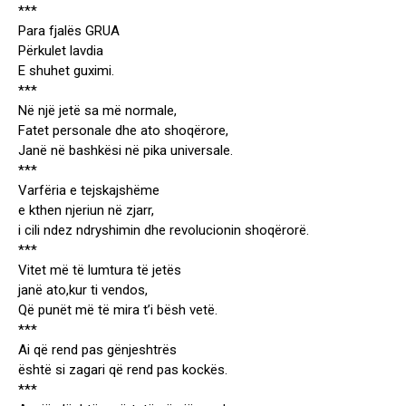
***
Para fjalës GRUA
Përkulet lavdia
E shuhet guximi.
***
Në një jetë sa më normale,
Fatet personale dhe ato shoqërore,
Janë në bashkësi në pika universale.
***
Varfëria e tejskajshëme
e kthen njeriun në zjarr,
i cili ndez ndryshimin dhe revolucionin shoqërorë.
***
Vitet më të lumtura të jetës
janë ato,kur ti vendos,
Që punët më të mira t’i bësh vetë.
***
Ai që rend pas gënjeshtrës
është si zagari që rend pas kockës.
***