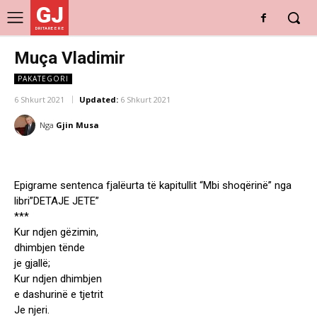
GJ
DRITARE E RE
Muça Vladimir
PAKATEGORI
6 Shkurt 2021
Updated:
6 Shkurt 2021
Nga
Gjin Musa
Epigrame sentenca fjalëurta të kapitullit “Mbi shoqërinë” nga
libri”DETAJE JETE”
***
Kur ndjen gëzimin,
dhimbjen tënde
je gjallë;
Kur ndjen dhimbjen
e dashurinë e tjetrit
Je njeri.