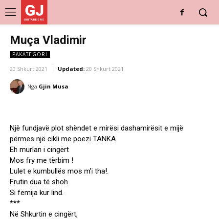
GJ
DRITARE E RE
Muça Vladimir
PAKATEGORI
20 Shkurt 2021
Updated:
20 Shkurt 2021
Nga
Gjin Musa
Një fundjavë plot shëndet e mirësi dashamirësit e mijë
përmes një cikli me poezi TANKA
Eh murlan i cingërt
Mos fry me tërbim !
Lulet e kumbullës mos m’i tha!.
Frutin dua të shoh
Si fëmija kur lind.
***
Në Shkurtin e cingërt,