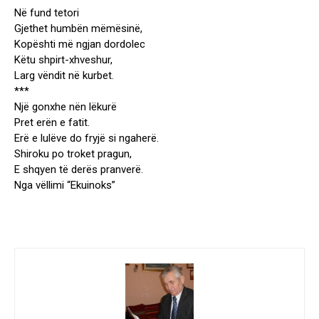
Në fund tetori
Gjethet humbën mëmësinë,
Kopështi më ngjan dordolec
Këtu shpirt-xhveshur,
Larg vëndit në kurbet.
***
Një gonxhe nën lëkurë
Pret erën e fatit.
Erë e lulëve do fryjë si ngaherë.
Shiroku po troket pragun,
E shqyen të derës pranverë.
Nga vëllimi “Ekuinoks”