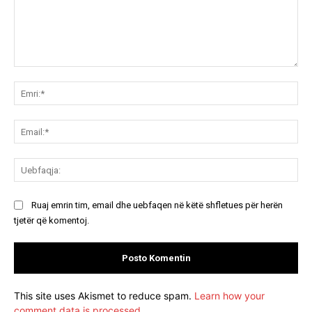
Koment:
Emr
Ema
Ue
Ruaj emrin tim, email dhe uebfaqen në këtë shfletues për herën
tjetër që komentoj.
This site uses Akismet to reduce spam.
Learn how your
comment data is processed.