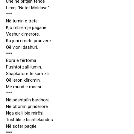
Unë në pritjen tënde
Lexoj “Netët Moldave.”
***
Në turnin e tretë
Kjo mbrëmje pagane
Veshur dimërore.
Ku jeni o netë pranvere
Që vloni dashuri.
***
Bora e fërtoma
Pushtoi zall-lumin.
Shapkatore të kam zili
Që lëron kërkimin,
Me mund e mirësi.
***
Në pështafin bardhorë,
Në oborrin prindërorë
Nga qielli bie mirësi.
Trishtilë e bishtlëkundës
Në sofër paqtie.
***