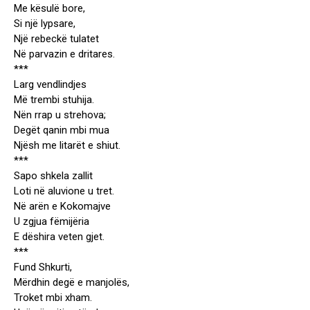
Me kësulë bore,
Si një lypsare,
Një rebeckë tulatet
Në parvazin e dritares.
***
Larg vendlindjes
Më trembi stuhija.
Nën rrap u strehova;
Degët qanin mbi mua
Njësh me litarët e shiut.
***
Sapo shkela zallit
Loti në aluvione u tret.
Në arën e Kokomajve
U zgjua fëmijëria
E dëshira veten gjet.
***
Fund Shkurti,
Mërdhin degë e manjolës,
Troket mbi xham.