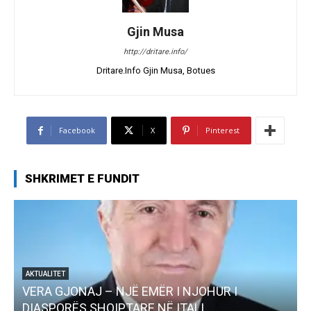
Gjin Musa
http://dritare.info/
Dritare.Info Gjin Musa, Botues
Facebook
X
Pinterest
SHKRIMET E FUNDIT
AKTUALITET
VERA GJONAJ – NJË EMËR I NJOHUR I
DIASPORËS SHQIPTARE NË ITALI