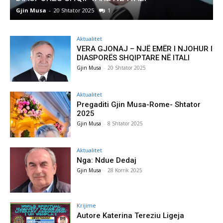
Gjin Musa
-
20 Shtator 2025
1
G
Aktualitet
VERA GJONAJ – NJË EMËR I NJOHUR I
DIASPORËS SHQIPTARE NË ITALI
Gjin Musa
-
20 Shtator 2025
Aktualitet
Pregaditi Gjin Musa-Rome- Shtator
2025
Gjin Musa
-
8 Shtator 2025
Aktualitet
Nga: Ndue Dedaj
Gjin Musa
-
28 Korrik 2025
Krijime
Autore Katerina Tereziu Ligeja