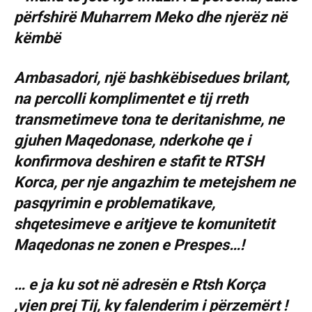
Ambasadori, një bashkëbisedues brilant,
na percolli komplimentet e tij rreth
transmetimeve tona te deritanishme, ne
gjuhen Maqedonase, nderkohe qe i
konfirmova deshiren e stafit te RTSH
Korca, per nje angazhim te metejshem ne
pasqyrimin e problematikave,
shqetesimeve e aritjeve te komunitetit
Maqedonas ne zonen e Prespes…!
… e ja ku sot në adresën e Rtsh Korça
,vjen prej Tij, ky falenderim i përzemërt !