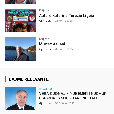
Krijime
Autore Katerina Tereziu Ligeja
Gjin Musa
-
28 Korrik 2025
Krijime
Murtez Asllani
Gjin Musa
-
28 Korrik 2025
LAJME RELEVANTE
Aktualitet
VERA GJONAJ – NJË EMËR I NJOHUR I
DIASPORËS SHQIPTARE NË ITALI
Gjin Musa
-
20 Shtator 2025