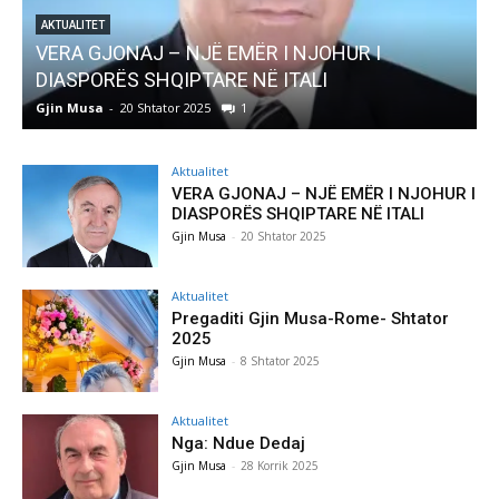
I
AKTUALITET
Pregaditi Gjin Musa-Rome- Shtator 2025
Gjin Musa
-
8 Shtator 2025
0
Aktualitet
VERA GJONAJ – NJË EMËR I NJOHUR I
DIASPORËS SHQIPTARE NË ITALI
Gjin Musa
-
20 Shtator 2025
Aktualitet
Pregaditi Gjin Musa-Rome- Shtator
2025
Gjin Musa
-
8 Shtator 2025
Aktualitet
Nga: Ndue Dedaj
Gjin Musa
-
28 Korrik 2025