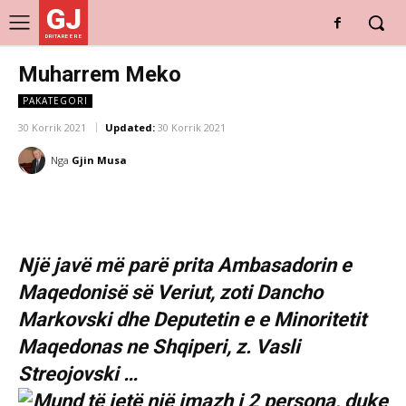
GJ
DRITARE E RE
Muharrem Meko
PAKATEGORI
30 Korrik 2021
Updated:
30 Korrik 2021
Nga
Gjin Musa
Një javë më parë prita Ambasadorin e
Maqedonisë së Veriut, zoti Dancho
Markovski dhe Deputetin e e Minoritetit
Maqedonas ne Shqiperi, z. Vasli
Streojovski …