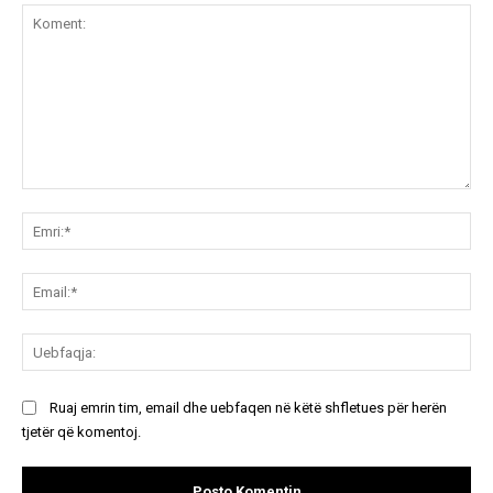
Koment:
Emr
Ema
Ue
Ruaj emrin tim, email dhe uebfaqen në këtë shfletues për herën
tjetër që komentoj.