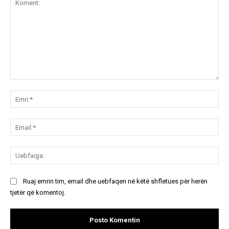
Koment:
Emr
Ema
Ue
Ruaj emrin tim, email dhe uebfaqen në këtë shfletues për herën
tjetër që komentoj.