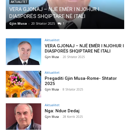
R I NJOHUR I
AKTUALITET
Ë ITALI
Pregaditi Gjin Musa-Rome- Sht
Gjin Musa
-
8 Shtator 2025
0
Aktualitet
VERA GJONAJ – NJË EMËR I NJOHUR I
DIASPORËS SHQIPTARE NË ITALI
Gjin Musa
-
20 Shtator 2025
Aktualitet
Pregaditi Gjin Musa-Rome- Shtator
2025
Gjin Musa
-
8 Shtator 2025
Aktualitet
Nga: Ndue Dedaj
Gjin Musa
-
28 Korrik 2025