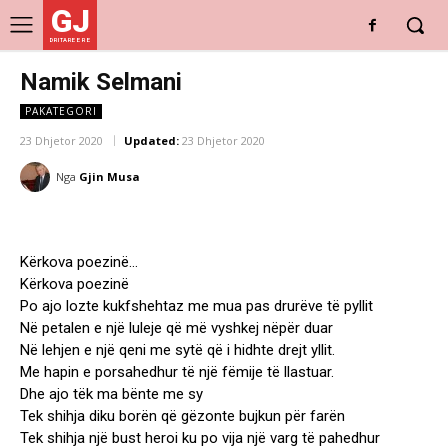
GJ
DRITARE E RE
Namik Selmani
PAKATEGORI
23 Dhjetor 2020
Updated:
23 Dhjetor 2020
Nga
Gjin Musa
Kërkova poezinë…
Kërkova poezinë
Po ajo lozte kukfshehtaz me mua pas drurëve të pyllit
Në petalen e një luleje që më vyshkej nëpër duar
Në lehjen e një qeni me sytë që i hidhte drejt yllit.
Me hapin e porsahedhur të një fëmije të llastuar.
Dhe ajo tëk ma bënte me sy
Tek shihja diku borën që gëzonte bujkun për farën
Tek shihja një bust heroi ku po vija një varg të pahedhur