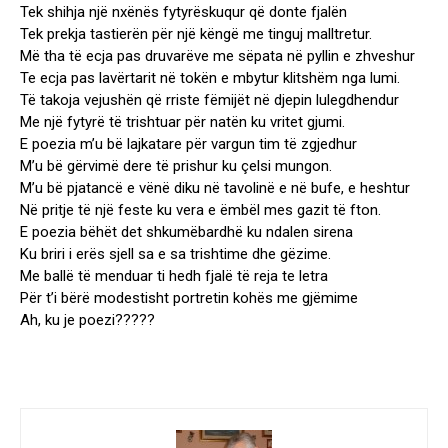
Tek shihja një nxënës fytyrëskuqur që donte fjalën
Tek prekja tastierën për një këngë me tinguj malltretur.
Më tha të ecja pas druvarëve me sëpata në pyllin e zhveshur
Te ecja pas lavërtarit në tokën e mbytur klitshëm nga lumi.
Të takoja vejushën që rriste fëmijët në djepin lulegdhendur
Me një fytyrë të trishtuar për natën ku vritet gjumi.
E poezia m’u bë lajkatare për vargun tim të zgjedhur
M’u bë gërvimë dere të prishur ku çelsi mungon.
M’u bë pjatancë e vënë diku në tavolinë e në bufe, e heshtur
Në pritje të një feste ku vera e ëmbël mes gazit të fton.
E poezia bëhët det shkumëbardhë ku ndalen sirena
Ku briri i erës sjell sa e sa trishtime dhe gëzime.
Me ballë të menduar ti hedh fjalë të reja te letra
Për t’i bërë modestisht portretin kohës me gjëmime
Ah, ku je poezi?????