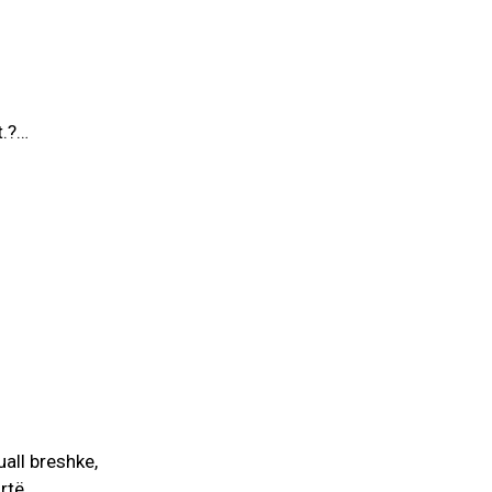
t.?…
AKTUALITET
VERA GJONAJ – NJË EMËR I
NJOHUR I DIASPORËS
SHQIPTARE NË ITALI
Gjin Musa
-
20 Shtator 2025
1
uall breshke,
rtë,