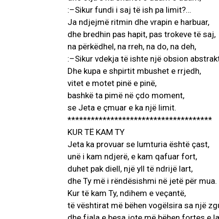
:–Sikur fundi i saj të ish pa limit?…
Ja ndjejmë ritmin dhe vrapin e harbuar,
dhe bredhin pas hapit, pas trokeve të saj,
na përkëdhel, na rreh, na do, na deh,
:–Sikur vdekja të ishte një obsion abstrak
Dhe kupa e shpirtit mbushet e rrjedh,
vitet e motet pinë e pinë,
bashkë ta pimë në çdo moment,
se Jeta e çmuar e ka një limit.
*************************************
KUR TË KAM TY
Jeta ka provuar se lumturia është çast,
unë i kam ndjerë, e kam qafuar fort,
duhet pak diell, një yll të ndrijë lart,
dhe Ty më i rëndësishmi në jetë për mua.
Kur të kam Ty, ndihem e veçantë,
të vështirat më bëhen vogëlsira sa një zg
dhe fjala e besa jote më bëhen fortes e la