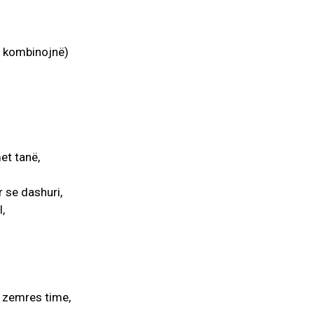
të kombinojnë)
et tanë,
r se dashuri,
,
e zemres time,