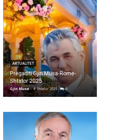
AKTUALITET
AKTUALITET
Pregaditi Gjin Musa-Rome-
Shtator 2025
Nga: Ndue Ded
Gjin Musa
-
8 Shtator 2025
0
Gjin Musa
-
28 Korr