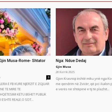
 Gjin Musa-Rome- Shtator
Nga: Ndue Dedaj
Gjin Musa
28 Korrik 2025
5
0
Gjon Krasniqi është miku ynë nga Ko
LERA E FB KURE NJERZIT E ZGJUAR
me qendrim në Zvicër, që po i kalon
NE TE MIRE TE
e verës në shtëpinë e tij të plazhit...
HQETESIMI KETU BEHET PUBLIK
 ESHTE REALE.O SOT...