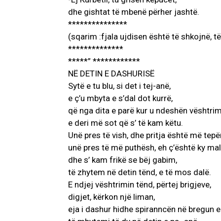
dhe gishtat të mbenë përher jashtë.
***************
(sqarim :fjala ujdisen është të shkojnë, 
**************
*****” ************
NË DETIN E DASHURISË
Sytë e tu blu, si det i tej-anë,
e ç’u mbyta e s’dal dot kurrë,
që nga dita e parë kur u ndeshën vështrim
e deri më sot që s’ të kam këtu.
Unë pres të vish, dhe pritja është më tepë
unë pres të më puthësh, eh ç’është ky mall
dhe s’ kam frikë se bëj gabim,
të zhytem në detin tënd, e të mos dalë.
E ndjej vështrimin tënd, përtej brigjeve,
digjet, kërkon një liman,
eja i dashur hidhe spiranncën në bregun 