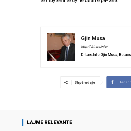
të mbytemi të dy në detin e pa- anë.
Gjin Musa
http://dritare.info/
Dritare.Info Gjin Musa, Botues
Faceb
Shpërndaje
LAJME RELEVANTE