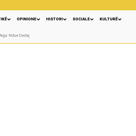
TIKË
OPINIONE
HISTORI
SOCIALE
KULTURË
Autore Katerina Tereziu Ligeja