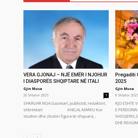
VERA GJONAJ – NJË EMËR I NJOHUR
Pregaditi
I DIASPORËS SHQIPTARE NË ITALI
2025
Gjin Musa
Gjin Musa
20 Shtator 2025
8 Shtator 202
1
SHKRUAR NGA:GazetarI, publicistI, redaktorI,
KJO ESHTE V
shkrimtarI: XHELAL MARKU Kur
E PERDORIN 
studion dhe zbulon figura të shquara...
SHOQERIS,S
DHE REAGIMI