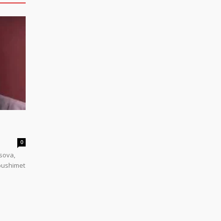
0
sova,
 pushimet