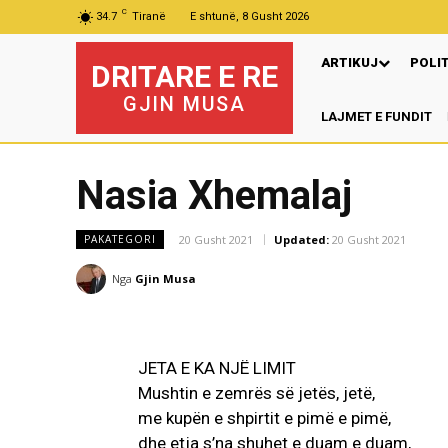
C
34.7
Tiranë
E shtunë, 8 Gusht 2026
ARTIKUJ
POLI
DRITARE E RE
GJIN MUSA
LAJMET E FUNDIT
Nasia Xhemalaj
20 Gusht 2021
Updated:
20 Gusht 2021
PAKATEGORI
Nga
Gjin Musa
JETA E KA NJË LIMIT
Mushtin e zemrës së jetës, jetë,
me kupën e shpirtit e pimë e pimë,
dhe etja s’na shuhet e duam e duam,