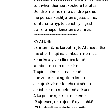
ku thyhen thumbat koshere të jetës.
Qëndro me mua, më qëndro pranë,
ma përsos kështjellën e jetës sime,
lumturia të hyj, të bëhet i yni çast,
do ta lë hapur kanatën e zemrës.
“”””””””””””””””””””””””””””””””””””
PA ATDHE.
Lamtumirë, ne kurbetllinjtë Atdheut i tha
me shpirtin që na u mbush mornica,
zemrën aty vendlindjes lamë,
këmbët morëm dhe ikëm.
Trupin e bëmë si manikenë,
dhe zemrës si ngritëm liman,
shkojmë, vëmë, kthehemi sërish,
sërish zemra mbetet në atë anë.
A ka për ne një trup me zemër,
të ujdesen, të rrojnë të dy bashkë.
-Ej Kurbetli, tu grisën këpucët,