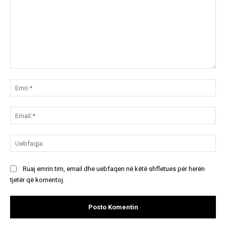
Koment:
Emr
Ema
Ue
Ruaj emrin tim, email dhe uebfaqen në këtë shfletues për herën
tjetër që komentoj.