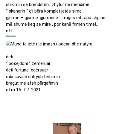
shikimin së brendshmi, zhytur në mendime
“ skanerin “ ç’i bëra komplet jetës sime…
gjurmë – gjurmë-gjurmëëë….,rrugës mbrapa shpine
më shumë keq se mirë , por kanë firmën time!..
n.l.f
“”””””””
deti
“ posejdoni “ zemëruar
deti furtunë, egërsuar
mbi suvalë shtrydh tërbimin
bregut me afsh përqafimin
n.l.m 15 . 07. 2021