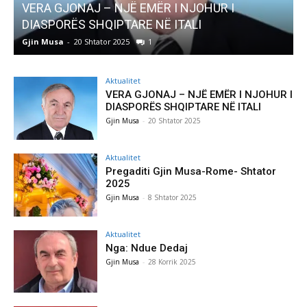
EMËR I NJOHUR I
AKTUALITET
E NË ITALI
Pregaditi Gjin Musa-Rome-
1
Gjin Musa
-
8 Shtator 2025
0
Aktualitet
VERA GJONAJ – NJË EMËR I NJOHUR I
DIASPORËS SHQIPTARE NË ITALI
Gjin Musa
-
20 Shtator 2025
Aktualitet
Pregaditi Gjin Musa-Rome- Shtator
2025
Gjin Musa
-
8 Shtator 2025
Aktualitet
Nga: Ndue Dedaj
Gjin Musa
-
28 Korrik 2025