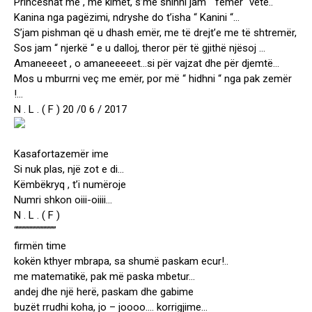
Princeshat me , më kimet, s’më shihni jam “ femër “vetë..
Kanina nga pagëzimi, ndryshe do t’isha “ Kanini “…
S’jam pishman që u dhash emër, me të drejt’e me të shtremër,
Sos jam “ njerkë “ e u dalloj, theror për të gjithë njësoj …
Amaneeeet , o amaneeeeet…si për vajzat dhe për djemtë…
Mos u mburrni veç me emër, por më “ hidhni “ nga pak zemër
!…
N . L . ( F ) 20 /0 6 / 2017
Kasafortazemër ime
Si nuk plas, një zot e di…
Këmbëkryq , t’i numëroje
Numri shkon oiii-oiiii…
N . L . ( F )
“””””””””””””””
firmën time
kokën kthyer mbrapa, sa shumë paskam ecur!..
me matematikë, pak më paska mbetur…
andej dhe një herë, paskam dhe gabime
buzët rrudhi koha, jo – joooo…. korrigjime…