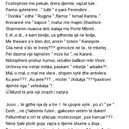
Foshnjërisë me pekule, drera djemtë, vajzat lule…
Parësi qytetërimi …“ tullë “ e parë Perëndimi …
“ Donika “ edhe “ Rugjina “ ,flamur “ Ismail Kanina…”
Krenarinë me “ kapicë “, matur me majën Shashicë..
Sharmërim nuanca deti ,kalaja me Portë Mbreti…
E di..,e di.., e kam bindje, ua gdhenda që në lindje,
Me thesare s’e blen dot, emrin ” totem “ Kaninjotë…
Cila nënë s’do të tretej???..grimcëzë në ta , të mbetej…
Për dasmë një lajmërim “ mizë lisi “, në Kaninë…
Ndonjëherë prishur humor, vetullën ballkon mbi Vlorë…
Un’treva me rrënjë mitike, paskam “ mbetje “ arkaike?!…
Mal, o mal, o mal me vlera , shqyen sytë dhe antivlera..
Ku jeee???…,Ku jeee???.. , motër “ zhdukja “???pastrom
djemtë nga ” vetëdukja “!…
Jooo…, të gjithë nja dy a tre..!.. të çpojnë sytë , po s’i “ pe “..
Eeeh…, në ç’labirinte futen , gjakosen vetëm të duken!..
Pëllumthat e m’i të shkruar, motërzonjat , pse harruar???…
Nënë fjalë plotë goja, vajza e djemë shumë u doja…