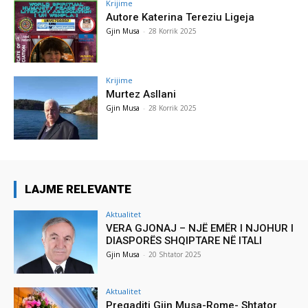
Krijime
Autore Katerina Tereziu Ligeja
Gjin Musa
-
28 Korrik 2025
Krijime
Murtez Asllani
Gjin Musa
-
28 Korrik 2025
LAJME RELEVANTE
Aktualitet
VERA GJONAJ – NJË EMËR I NJOHUR I
DIASPORËS SHQIPTARE NË ITALI
Gjin Musa
-
20 Shtator 2025
Aktualitet
Pregaditi Gjin Musa-Rome- Shtator