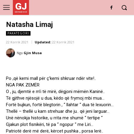
GJ
DRITARE E RE
Natasha Limaj
PAKATEGORI
22 Korrik 2021
Updated:
22 Korrik 2021
Nga
Gjin Musa
Po ,që kemi mall për ç’kemi shkruar ndër vite!..
NGA PAK ZEMËR
O , ju, djemtë e m’i të mirë, dëgjoni mëmën Kaninë..
Të gjithve njësojë u dua, këdo që frymoj mbi mua…
Fortë bujkun, fortë blegtorin , “ llahtar “ dua të lexuorin…
Thellë – thellë u kam strehuar dhe ju.. që jeni larguar…
Unë nënokja historike, u rrita me shumë “ tertipe “
Gjakun plot fisnikëri, të pa “ ngopur “ me Liri…
Patriotë derë më derë, kërcet pushka , porsa lerë..