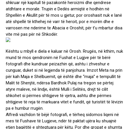
shkruar një kapitull të pazakontë heroizmi dhe qendrese
atdhtare e morale. Trupin e Dedës armiqtë e hodhën në
Shpellën e Akullit për të mos u gjetur, por oroshasit nuk e lanë
atë shpellë të kthehej në varr të heroit, por e morën dhe e
varrosen me nderime te Abacia e Oroshit, për t’u mbartur disa
vite më pas për në Shkodër.
Kështu u mbyll e diela e kaluar në Orosh. Rrugës, në kthim, nuk
mund të mos qendronim në Fushat e Lugjve për të bërë
fotografi dhe kundruar peizazhin që, ashtu i zhveshur e
cunguar, duket si në legjenda të panjohura. Imzot Meta na prin
për kah Maja e Shëlbuemit, që është dhe “maja” e tempullit të
Malit të Shenjtë, ndërsa Bardhok Pulaj na tregon se përtej
atyre maleve, në lindje, është Mulli i Selitës, drejt të cilit
shkohet si përmes shtigjeve të vjetra, ashtu dhe përmes
shtigjeve të reja të markuara vitet e fundit, që turistët të lëvizin
pa e humbur rrugën.
Alfredi vazhdon të bëjë fotografi, e tërheq sidomos liqeni në
mes të Fushave të Lugjeve, ndër të paktat ujëra ku shuajnë
etjen bagëtitë e shtegtuara për këtu. Por dhe gropat e shumta