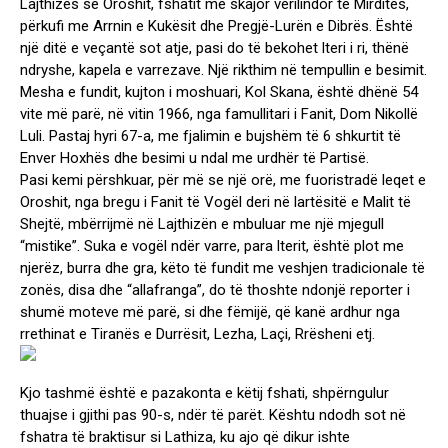
Lajthizës së Oroshit, fshatit më skajor verilindor të Mirditës,
përkufi me Arrnin e Kukësit dhe Pregjë-Lurën e Dibrës. Është
një ditë e veçantë sot atje, pasi do të bekohet lteri i ri, thënë
ndryshe, kapela e varrezave. Një rikthim në tempullin e besimit.
Mesha e fundit, kujton i moshuari, Kol Skana, është dhënë 54
vite më parë, në vitin 1966, nga famullitari i Fanit, Dom Nikollë
Luli. Pastaj hyri 67-a, me fjalimin e bujshëm të 6 shkurtit të
Enver Hoxhës dhe besimi u ndal me urdhër të Partisë.
Pasi kemi përshkuar, për më se një orë, me fuoristradë leqet e
Oroshit, nga bregu i Fanit të Vogël deri në lartësitë e Malit të
Shejtë, mbërrijmë në Lajthizën e mbuluar me një mjegull
“mistike”. Suka e vogël ndër varre, para lterit, është plot me
njerëz, burra dhe gra, këto të fundit me veshjen tradicionale të
zonës, disa dhe “allafranga”, do të thoshte ndonjë reporter i
shumë moteve më parë, si dhe fëmijë, që kanë ardhur nga
rrethinat e Tiranës e Durrësit, Lezha, Laçi, Rrësheni etj.
Kjo tashmë është e pazakonta e këtij fshati, shpërngulur
thuajse i gjithi pas 90-s, ndër të parët. Kështu ndodh sot në
fshatra të braktisur si Lathiza, ku ajo që dikur ishte