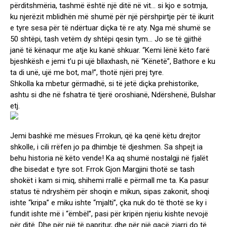
përditshmëria, tashmë është një ditë në vit… si kjo e sotmja,
ku njerëzit mblidhën më shumë për një përshpirtje për të ikurit
e tyre sesa për të ndërtuar diçka të re aty. Nga më shumë se
50 shtëpi, tash vetëm dy shtëpi qesin tym… Jo se të gjithë
janë të kënaqur me atje ku kanë shkuar. “Kemi lënë këto farë
bjeshkësh e jemi t’u pi ujë bllaxhash, në “Kënetë”, Bathore e ku
ta di unë, ujë me bot, ma!”, thotë njëri prej tyre.
Shkolla ka mbetur gërmadhë, si të jetë diçka prehistorike,
ashtu si dhe në fshatra të tjerë oroshianë, Ndërshenë, Bulshar
etj.
Jemi bashkë me mësues Frrokun, që ka qenë këtu drejtor
shkolle, i cili rrëfen jo pa dhimbje të djeshmen. Sa shpejt ia
behu historia në këto vende! Ka aq shumë nostalgji në fjalët
dhe bisedat e tyre sot. Frrok Gjon Margjini thotë se tash
shokët i kam si miq, shihemi rrallë e përmall me ta. Ka pasur
status të ndryshëm për shoqin e mikun, sipas zakonit, shoqi
ishte “kripa” e miku ishte “mjalti”, çka nuk do të thotë se ky i
fundit ishte më i “ëmbël”, pasi për kripën njeriu kishte nevojë
për ditë. Dhe për një të papritur, dhe për një gacë zjarri do të