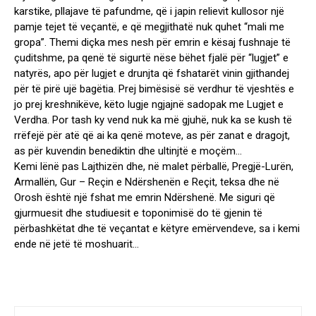
karstike, pllajave të pafundme, që i japin relievit kullosor një
pamje tejet të veçantë, e që megjithatë nuk quhet “mali me
gropa”. Themi diçka mes nesh për emrin e kësaj fushnaje të
çuditshme, pa qenë të sigurtë nëse bëhet fjalë për “lugjet” e
natyrës, apo për lugjet e drunjta që fshatarët vinin gjithandej
për të pirë ujë bagëtia. Prej bimësisë së verdhur të vjeshtës e
jo prej kreshnikëve, këto lugje ngjajnë sadopak me Lugjet e
Verdha. Por tash ky vend nuk ka më gjuhë, nuk ka se kush të
rrëfejë për atë që ai ka qenë moteve, as për zanat e dragojt,
as për kuvendin benediktin dhe ultinjtë e moçëm…
Kemi lënë pas Lajthizën dhe, në malet përballë, Pregjë-Lurën,
Armallën, Gur – Reçin e Ndërshenën e Reçit, teksa dhe në
Orosh është një fshat me emrin Ndërshenë. Me siguri që
gjurmuesit dhe studiuesit e toponimisë do të gjenin të
përbashkëtat dhe të veçantat e këtyre emërvendeve, sa i kemi
ende në jetë të moshuarit…