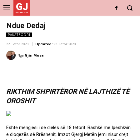
GJ
DRITARE E RE
Ndue Dedaj
PAKATEGORI
22 Tetor 2020
Updated:
22 Tetor 2020
Nga
Gjin Musa
RIKTHIM SHPIRTËROR NË LAJTHIZË TË
OROSHIT
Është mëngjesi i së dielës së 18 tetorit. Bashkë me Ipeshkvin
e dioqezës së Rrëshenit, Imzot Gjergj Metën jemi nisur drejt