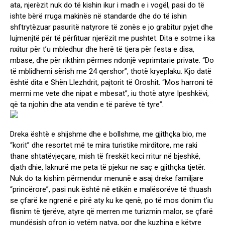
ata, njerëzit nuk do të kishin ikur i madh e i vogël, pasi do të
ishte bërë rruga makinës në standarde dhe do të ishin
shftrytëzuar pasuritë natyrore të zonës e jo grabitur pyjet dhe
lujmenjtë për të përfituar njerëzit me pushtet. Dita e sotme i ka
nxitur për t’u mbledhur dhe herë të tjera për festa e disa,
mbase, dhe për rikthim përmes ndonjë veprimtarie private. “Do
të mblidhemi sërish me 24 qershor”, thotë kryeplaku. Kjo datë
është dita e Shën Llezhdrit, pajtorit të Oroshit. “Mos harroni të
merrni me vete dhe nipat e mbesat”, iu thotë atyre Ipeshkëvi,
që ta njohin dhe ata vendin e të parëve të tyre”.
Dreka është e shijshme dhe e bollshme, me gjithçka bio, me
“korit” dhe resortet më te mira turistike mirditore, me raki
thane shtatëvjeçare, mish të freskët keci rritur në bjeshkë,
djath dhie, laknurë me peta të pjekur ne saç e gjithçka tjetër.
Nuk do ta kishim përmendur menunë e asaj dreke familjare
“princërore”, pasi nuk është në etikën e malësorëve të thuash
se çfarë ke ngrenë e pirë aty ku ke qenë, po të mos donim t’iu
flisnim të tjerëve, atyre që merren me turizmin malor, se çfarë
mundësish ofron jo vetëm natya, por dhe kuzhina e këtyre