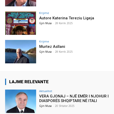
Krijime
Autore Katerina Tereziu Ligeja
Gjin Musa
-
28 Korrik 2025
Krijime
Murtez Asllani
Gjin Musa
-
28 Korrik 2025
LAJME RELEVANTE
Aktualitet
VERA GJONAJ – NJË EMËR I NJOHUR I
DIASPORËS SHQIPTARE NË ITALI
Gjin Musa
-
20 Shtator 2025