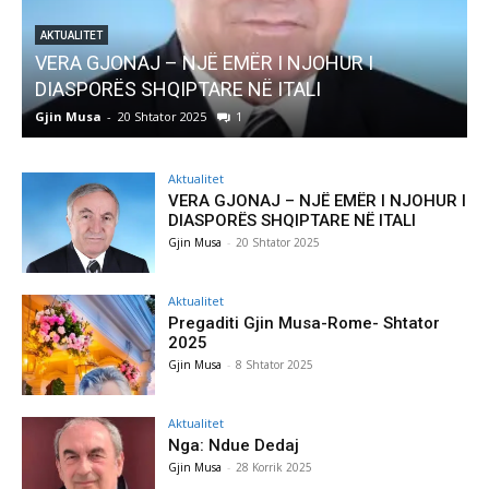
AKTUALITET
Pregaditi Gjin Musa-Rome- Shtator 2025
Gjin Musa
-
8 Shtator 2025
0
Aktualitet
VERA GJONAJ – NJË EMËR I NJOHUR I
DIASPORËS SHQIPTARE NË ITALI
Gjin Musa
-
20 Shtator 2025
Aktualitet
Pregaditi Gjin Musa-Rome- Shtator
2025
Gjin Musa
-
8 Shtator 2025
Aktualitet
Nga: Ndue Dedaj
Gjin Musa
-
28 Korrik 2025