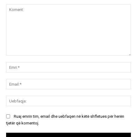
Koment:
Emr
Ema
Ue
Ruaj emrin tim, email dhe uebfaqen në këtë shfletues për herën
tjetër që komentoj.