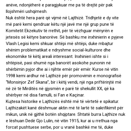
anëve, ndonjëherë e paragjykuar me pa të drejtë për pak
llojshmëri ushqimesh.
Nuk është hera parë që vijmë në Lajthizë. Tridhjetë e dy vite
më parë kemi qendruar këtu një javë me një grup pune të
Komitetit Ekzekutiv të rrethit, për të vëzhguar mënyrën e
jetesës së këtyre banorëve. Së bashku me inxhinierin e pyjeve
Vlash Legisi kemi shkuar shtëpi më shtëpi, duke mbajtur
shënim problematikat e ndryshme social-kulturore dhe
ekonomike të këtij areali interesant. Inxhinieri ishte si i
shtëpisë, pasi shumë nga banorët asokohe punonin në
shërbimin pyjor dhe ai i njihte emër për emër. Kurse në vitin
1998 kemi ardhur në Lajthizë për promovimin e monografisë
“Monsinjor Zef Skana”, bir i këtij vendi, një nga priftërinjtë më
në zë të Mirditës në gjysmën e parë të shekullit XX, që ka
shërbyer në disa famulli, si Fan e Kaçinar.
Kujtesa historike e Lajthizës është më të vërtetë e spikatur.
Lajthizakët kanë dëshmuar aktin më të lartë të sakrifikimit për
mikun, unik në gjithë botën shqiptare. Shtatë burra Lajthize nuk
e lëshuan Dedë Gjo Lulin, në vitin 1915, kur ai u rrethua nga
forcat pushtuese serbe, por u vranë bashkë me të, duke