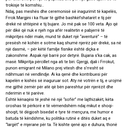
trokisje te komshiu…
Ndaj, pas meshës dhe ceremonisë së inagurimit të kapelës,
Frrok Margjini i ka ftuar të gjithë bashkëfshatarët e tij për
drekë në shtëpinë e tij bujare. Jo më pak se 100 veta. Ajo që
për dikë që nuk e njeh nga afër realitetin e pabjerrë të
mikpritjes ndër male, mund të duket një “aventurë” – të
presësh në kohën e sotme kaq shumë njerëz për drekë, sa në
një dasmë, – për këtë familje fisnike është diçka e
zakonshme. Aspak një barrë por detyrë. Bujaria s’ka cak, as
masë. Mikpritja përcillet nga ati te biri. Gjergji, djali i Frrokut,
punon emigrant në Milano prej vitesh dhe s’rresht së
ndihmuari në vendlindje. Ai ka qenë dhe kontribuesi për
kapelën e kishës së inaguruar sot. Aty në votrën e tij, e urojmë
me gjithë zemër për atë që bën pareshtur për njerëzit dhe
nderimin e të parëve.
Është kënaqësi të jeshë në një “sofër” me lajthizakët, këta
oroshas të përkorë e të vëmendshëm ndaj mikut e shoqi-
shoqit, të dëgjosh bisedat e tyre të mençura, me humor e
batuda të këndshme, ku politika rutinë e ditës duket aq e
“largët” e mjerane për ta. Të kishte qenë ajo e duhura, thonë