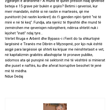
zgjedhjet e ardhshme? A mund të quhet presion ndaj qeverisë
beteja e 15 grave për bukën e gojës? Betimi i qeverisë, kur
merr mandatin, është si në rastin e martesës, që me
punëtorët (në rastin konkret) do t’i gjenden njëri-tjetrit “në të
mirë e në të keq”. Fundja, ata njerëz të thjeshtë dhe mund të
zemërohen me qeverisjen ndonjëherë, ndërsa shtetit nuk i
lejohet “inati” ndaj tyre…
Vërtet Rruga e Arbërit dhe Bypass-i i Fierit do ta shkurtojnë
largësinë e Tiranës me Dibrën e Myzeqenë, por kjo nuk është
asgjë para largësisë që shteti ka krijuar me nënshtetasit e vet,
në kapitalizmin grabitës allashqiptar të pronave publike,
sidomos ata që punojnë në sektorët më të vështirë si minierat
dhe puset e naftës, ku dhe aferat korruptive besohet të jenë
më të mëdha.
Ndue Dedaj