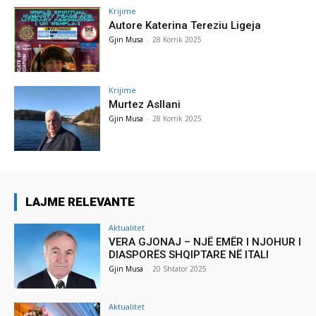
Krijime
Autore Katerina Tereziu Ligeja
Gjin Musa
-
28 Korrik 2025
Krijime
Murtez Asllani
Gjin Musa
-
28 Korrik 2025
LAJME RELEVANTE
Aktualitet
VERA GJONAJ – NJË EMËR I NJOHUR I
DIASPORËS SHQIPTARE NË ITALI
Gjin Musa
-
20 Shtator 2025
Aktualitet