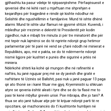
gjithashtu ka pasur vdekje të njëpasnjëshme. Përfaqësuesit e
qeverisë dhe në këtë rast u mjaftuan me shprehjen e
keqardhjes për tragjedinë e rëndë që kishte ndodhur në
Selishtë dhe ngushëllimin e familjarëve. Mund të ishte dhënë
alarmi. Mund të ishte ulur flamuri në gjysmë shtizë. Kuvendi, i
mbledhur për rrezimin e dekretit të Presidentit për kodin
zgjedhor, nuk e mbajti tre minuta zi për tre minatorët dhe për
më tepër nuk lajmëroi se do të ngrinte ndonjë grup hetimor
parlamentar për të parë në vend se çfarë ndodh në minierat e
Republikës, apo, më e pakta, se do të ndërmerrte ndonjë
nismë ligjore për kushtet e punës dhe sigurinë e jetës në
miniera.
Ndërkohë shteti ka kohë që mungon dhe në rafineritë e
naftës, ku janë ngujuar prej më se dy javësh dhe gratë e
naftëtare të Uzinës së Ballshit, pasi nuk u janë paguar 13 paga
që ato thonë se i kanë fituar me gjyq. Kryeministri iu shkruan
atyre se qeveria është aleati i tyre dhe se do ta flasë me to
pasi të kenë mbyllur grevën urisë. Pse mbrapa, dhe jo tani? A
thua se ato janë tubuar atje për të krijuar ndonjë parti të re
opozitare, që mazhorancës do t’i kushtonte humbjen në