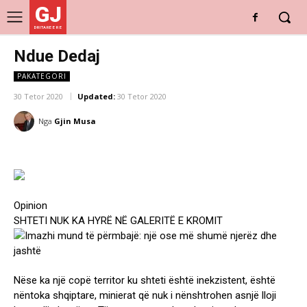
GJ
DRITARE E RE
Ndue Dedaj
PAKATEGORI
30 Tetor 2020
Updated:
30 Tetor 2020
Nga
Gjin Musa
Opinion
SHTETI NUK KA HYRË NË GALERITË E KROMIT
Nëse ka një copë territor ku shteti është inekzistent, është
nëntoka shqiptare, minierat që nuk i nënshtrohen asnjë lloji