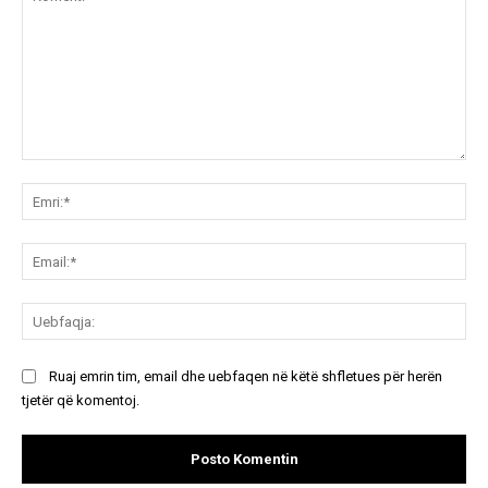
Koment:
Emr
Ema
Ue
Ruaj emrin tim, email dhe uebfaqen në këtë shfletues për herën
tjetër që komentoj.