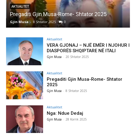
AKTUALITET
Pregaditi Gjin Musa-Rome- Shtator 2025
Gjin Musa
-
8 Shtator 2025
0
G
Aktualitet
VERA GJONAJ – NJË EMËR I NJOHUR I
DIASPORËS SHQIPTARE NË ITALI
Gjin Musa
-
20 Shtator 2025
Aktualitet
Pregaditi Gjin Musa-Rome- Shtator
2025
Gjin Musa
-
8 Shtator 2025
Aktualitet
Nga: Ndue Dedaj
Gjin Musa
-
28 Korrik 2025