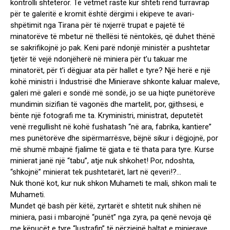
kontrolli shtetëror. Të vetmet raste kur shteti rend turravrap
për te galeritë e kromit është dërgimi i ekipeve te avari-
shpëtimit nga Tirana për të nxjerrë trupat e pajetë të
minatorëve të mbetur në thellësi të nëntokës, që duhet thënë
se sakrifikojnë jo pak. Keni parë ndonjë ministër a pushtetar
tjetër të vejë ndonjëherë në miniera për t’u takuar me
minatorët, për t’i dëgjuar ata për hallet e tyre? Një herë e një
kohë ministri i Industrisë dhe Minierave shkonte kaluar maleve,
galeri më galeri e sondë më sondë, jo se ua hiqte punëtorëve
mundimin sizifian të vagonës dhe martelit, por, gjithsesi, e
bënte një fotografi me ta. Kryministri, ministrat, deputetët
venë rregullisht në kohë fushatash “në ara, fabrika, kantiere”
mes punëtorëve dhe sipërmarrësve, bëjnë sikur i dëgjojnë, por
më shumë mbajnë fjalime të gjata e të thata para tyre. Kurse
minierat janë një “tabu”, atje nuk shkohet! Por, ndoshta,
“shkojnë” minierat tek pushtetarët, lart në qeveri!?…
Nuk thonë kot, kur nuk shkon Muhameti te mali, shkon mali te
Muhameti.
Mundet që bash për këtë, zyrtarët e shtetit nuk shihen në
miniera, pasi i mbarojnë “punët” nga zyra, pa qenë nevoja që
me këpucët e tyre “lustrafin” të përziejnë baltat e minierave.