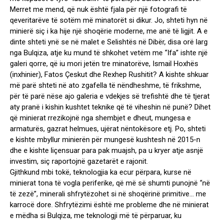
Merret me mend, që nuk është fjala për një fotografi të
qeveritarëve të sotëm më minatorët si dikur. Jo, shteti hyn në
minierë siç i ka hije një shoqërie moderne, me anë të ligjit. A e
dinte shteti ynë se në malet e Selishtës në Dibër, disa orë larg
nga Bulqiza, atje ku mund të shkohet vetëm me “Ifa” ishte një
galeri qorre, që iu mori jetën tre minatorëve, Ismail Hoxhës
(inxhinier), Fatos Çeskut dhe Rexhep Rushitit? A kishte shkuar
më parë shteti në ato zgafella të nëndheshme, të frikshme,
për të parë nëse ajo galeria e vdekjes së trefishtë dhe të tjerat
aty pranë i kishin kushtet teknike që të viheshin në punë? Dihet
që minierat rrezikojnë nga shembjet e dheut, mungesa e
armaturës, gazrat helmues, ujërat nëntokësore etj. Po, shteti
e kishte mbyllur minierën për mungesë kushtesh në 2015-n
dhe e kishte liçensuar para pak muajsh, pa u kryer atje asnjë
investim, siç raportojnë gazetarët e rajonit.
Gjithkund mbi tokë, teknologjia ka ecur përpara, kurse në
minierat tona të vogla periferike, që më së shumti punojnë “në
të zezë”, minerali shfrytëzohet si në shoqërinë primitive… me
karrocë dore. Shfrytëzimi është me probleme dhe në minierat
e mëdha si Bulqiza, me teknologji më të përparuar, ku