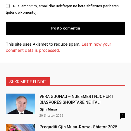
Ruaj emrin tim, email dhe uebfaqen në këtë shfletues për herën
tjetër që komentoj.
This site uses Akismet to reduce spam.
Learn how your
comment data is processed.
SHKRIMET E FUNDIT
VERA GJONAJ – NJË EMËR I NJOHUR I
DIASPORËS SHQIPTARE NË ITALI
Gjin Musa
20 Shtator 2025
1
Pregaditi Gjin Musa-Rome- Shtator 2025