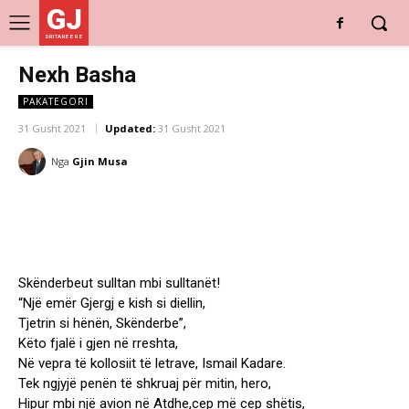
GJ
DRITARE E RE
Nexh Basha
PAKATEGORI
31 Gusht 2021
Updated:
31 Gusht 2021
Nga
Gjin Musa
Skënderbeut sulltan mbi sulltanët!
“Një emër Gjergj e kish si diellin,
Tjetrin si hënën, Skënderbe”,
Këto fjalë i gjen në rreshta,
Në vepra të kollosiit të letrave, Ismail Kadare.
Tek ngjyjë penën të shkruaj për mitin, hero,
Hipur mbi një avion në Atdhe,cep më cep shëtis,