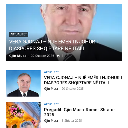
AKTUALITET
VERA GJONAJ – NJË EMËR I NJOHUR I
DIASPORËS SHQIPTARE NË ITALI
Gjin Musa
-
20 Shtator 2025
1
G
Aktualitet
VERA GJONAJ – NJË EMËR I NJOHUR I
DIASPORËS SHQIPTARE NË ITALI
Gjin Musa
-
20 Shtator 2025
Aktualitet
Pregaditi Gjin Musa-Rome- Shtator
2025
Gjin Musa
-
8 Shtator 2025