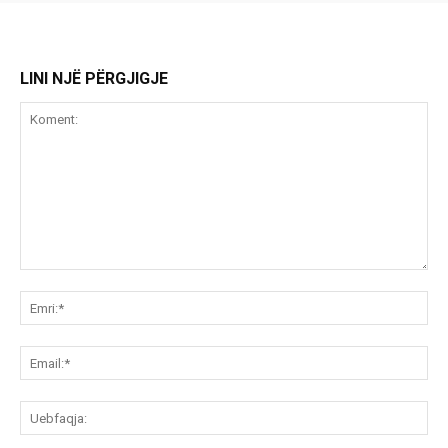
LINI NJË PËRGJIGJE
Koment:
Emr
Ema
Ue