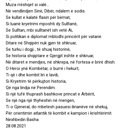
Muza rrëshqet si valë…
Në vendlindjen Sinë, Dibër, ndalem e sodis.
Se kullat e kalatë flasin për bëmat,
Si luanë kryetrimi mposhti dy Sulltanë,
Se Sulltan, mbi sulltanët ish vetë Ai,
Si politikan e diplomat mblodhi princërit për vatanë.
Ditare në Shqipëri nuk gjen të shkruar,
Se turku i dogji , të shuaj historinë,
Se historia shqiptare e Gjergjit është e shkruar,
Në ditaret e mendjes, në shkrepa, në fortesa e brirë dhish.
O Heroi ynë Kombëtar, o burrë i hekurt,
Ti që i dhe kombit liri e lavdi,
Si Kryetrim të përkujton historia,
Që nga lindja në Perendim.
Si një tufë thuprash bashkove princat e Arbërit,
Se një nga një thyheshin në mengen,
Ti o Gjeneral, do mbetesh pasuesi ilirianëve në shekuj,
Për orientimin atlantik të kombit e kampion i krishtërimit.
Nexhbedin Basha
28.08.2021