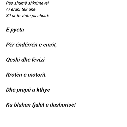
Pas shumë shkrimeve!
Ai erdhi tek unë
Sikur te vinte pa shpirt!
E pyeta
Për ëndërrën e emrit,
Qeshi dhe lëvizi
Rrotën e motorit.
Dhe prapë u kthye
Ku bluhen fjalët e dashurisë!