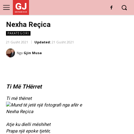
GJ
DRITARE E RE
Nexha Reçica
PAKATEGORI
21 Gusht 2021
Updated:
21 Gusht 2021
Nga
Gjin Musa
Ti Më THërret
Ti më thërret
Atje ku dielli mëshihet
Prapa një epoke tjetër,