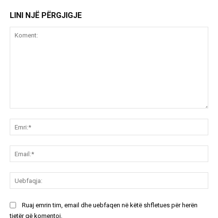
LINI NJË PËRGJIGJE
Koment:
Emr
Ema
Ue
Ruaj emrin tim, email dhe uebfaqen në këtë shfletues për herën
tjetër që komentoj.