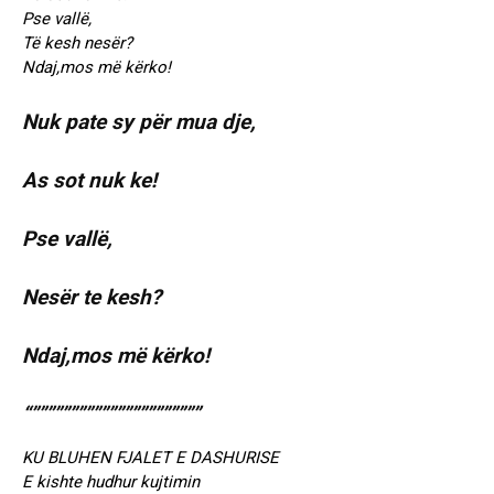
Pse vallë,
Të kesh nesër?
Ndaj,mos më kërko!
Nuk pate sy për mua dje,
As sot nuk ke!
Pse vallë,
Nesër te kesh?
Ndaj,mos më kërko!
“””””””””””””””””””””””
KU BLUHEN FJALET E DASHURISE
E kishte hudhur kujtimin