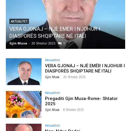
AKTUALITET
Pregaditi Gjin Musa-Rome- Shtator 2025
Gjin Musa
-
8 Shtator 2025
0
Aktualitet
VERA GJONAJ – NJË EMËR I NJOHUR I
DIASPORËS SHQIPTARE NË ITALI
Gjin Musa
-
20 Shtator 2025
Aktualitet
Pregaditi Gjin Musa-Rome- Shtator
2025
Gjin Musa
-
8 Shtator 2025
Aktualitet