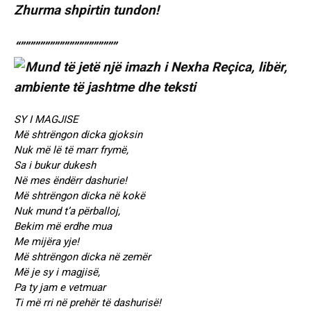
Zhurma shpirtin tundon!
“””””””””””””””””””””
SY I MAGJISE
Më shtrëngon dicka gjoksin
Nuk më lë të marr frymë,
Sa i bukur dukesh
Në mes ëndërr dashurie!
Më shtrëngon dicka në kokë
Nuk mund t’a përballoj,
Bekim më erdhe mua
Me mijëra yje!
Më shtrëngon dicka në zemër
Më je sy i magjisë,
Pa ty jam e vetmuar
Ti më rri në prehër të dashurisë!