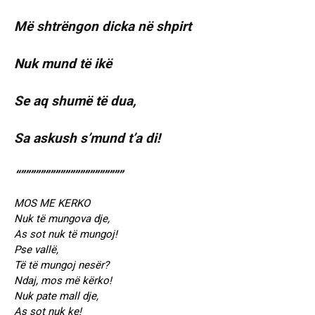
Më shtrëngon dicka në shpirt
Nuk mund të ikë
Se aq shumë të dua,
Sa askush s’mund t’a di!
“”””””””””””””””””””””
MOS ME KERKO
Nuk të mungova dje,
As sot nuk të mungoj!
Pse vallë,
Të të mungoj nesër?
Ndaj, mos më kërko!
Nuk pate mall dje,
As sot nuk ke!