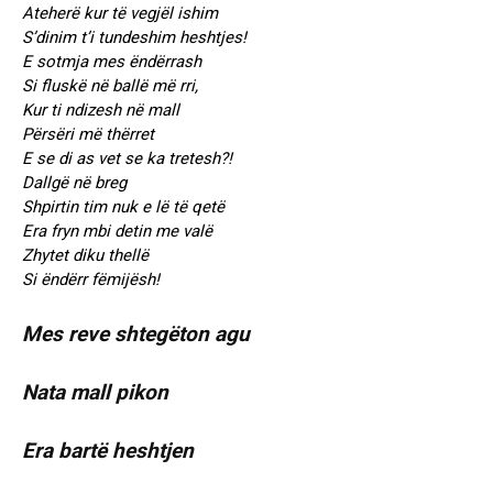
Ateherë kur të vegjël ishim
S’dinim t’i tundeshim heshtjes!
E sotmja mes ëndërrash
Si fluskë në ballë më rri,
Kur ti ndizesh në mall
Përsëri më thërret
E se di as vet se ka tretesh?!
Dallgë në breg
Shpirtin tim nuk e lë të qetë
Era fryn mbi detin me valë
Zhytet diku thellë
Si ëndërr fëmijësh!
Mes reve shtegëton agu
Nata mall pikon
Era bartë heshtjen