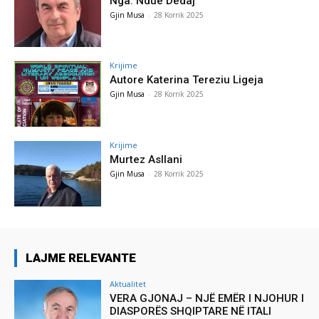
Nga: Ndue Dedaj
Gjin Musa
-
28 Korrik 2025
Krijime
Autore Katerina Tereziu Ligeja
Gjin Musa
-
28 Korrik 2025
Krijime
Murtez Asllani
Gjin Musa
-
28 Korrik 2025
LAJME RELEVANTE
Aktualitet
VERA GJONAJ – NJË EMËR I NJOHUR I
DIASPORËS SHQIPTARE NË ITALI