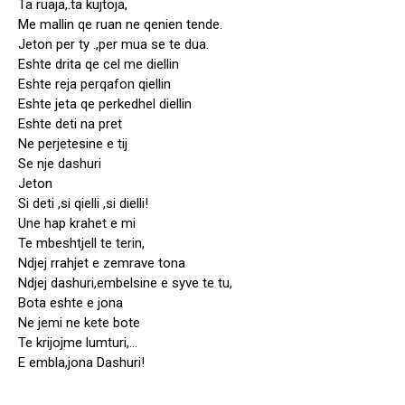
Ta ruaja,.ta kujtoja,
Me mallin qe ruan ne qenien tende.
Jeton per ty .,per mua se te dua.
Eshte drita qe cel me diellin
Eshte reja perqafon qiellin
Eshte jeta qe perkedhel diellin
Eshte deti na pret
Ne perjetesine e tij
Se nje dashuri
Jeton
Si deti ,si qielli ,si dielli!
Une hap krahet e mi
Te mbeshtjell te terin,
Ndjej rrahjet e zemrave tona
Ndjej dashuri,embelsine e syve te tu,
Bota eshte e jona
Ne jemi ne kete bote
Te krijojme lumturi,…
E embla,jona Dashuri!