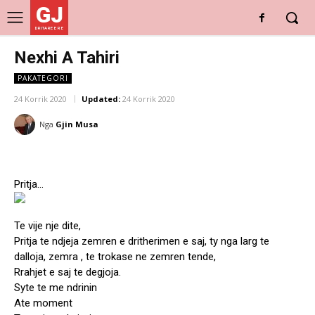
GJ
DRITARE E RE
Nexhi A Tahiri
PAKATEGORI
24 Korrik 2020
Updated:
24 Korrik 2020
Nga
Gjin Musa
Pritja…
Te vije nje dite,
Pritja te ndjeja zemren e dritherimen e saj, ty nga larg te
dalloja, zemra , te trokase ne zemren tende,
Rrahjet e saj te degjoja.
Syte te me ndrinin
Ate moment