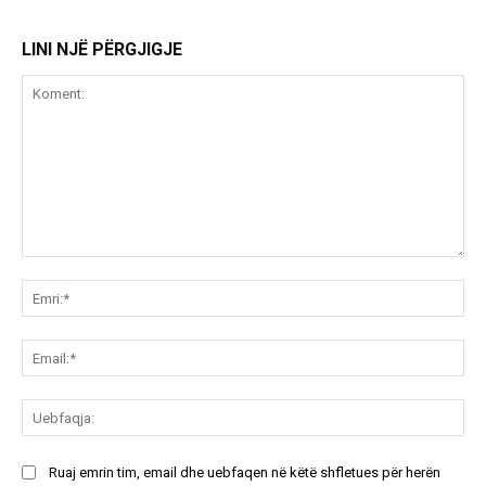
LINI NJË PËRGJIGJE
Koment:
Emr
Ema
Ue
Ruaj emrin tim, email dhe uebfaqen në këtë shfletues për herën