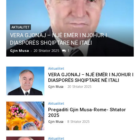
ËR I NJOHUR I
AKTUALITET
NË ITALI
Pregaditi Gjin Musa-Rome- S
Gjin Musa
-
8 Shtator 2025
0
Aktualitet
VERA GJONAJ – NJË EMËR I NJOHUR I
DIASPORËS SHQIPTARE NË ITALI
Gjin Musa
-
20 Shtator 2025
Aktualitet
Pregaditi Gjin Musa-Rome- Shtator
2025
Gjin Musa
-
8 Shtator 2025
Aktualitet