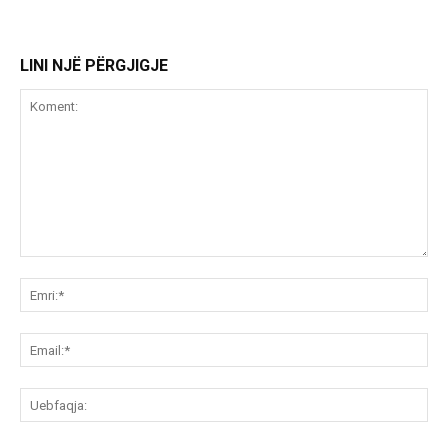
LINI NJË PËRGJIGJE
Koment:
Emr
Ema
Ue