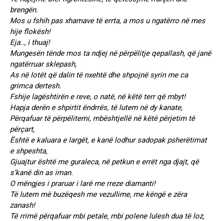
brengën.
Mos u fshih pas xhamave të errta, a mos u ngatërro në mes
hije flokësh!
Eja.., i thuaj!
Mungesën tënde mos ta ndjej në përpëlitje qepallash, që janë
ngatërruar sklepash,
As në lotët që dalin të nxehtë dhe shpojnë syrin me ca
grimca dertesh.
Fshije lagështirën e reve, o natë, në këtë terr që mbyt!
Hapja derën e shpirtit ëndrrës, të lutem në dy kanate,
Përqafuar të përpëlitemi, mbështjellë në këtë përjetim të
përçart,
Është e kaluara e largët, e kanë lodhur sadopak psherëtimat
e shpeshta,
Gjuajtur është me guraleca, në petkun e errët nga djajt, që
s’kanë din as iman.
O mëngjes i praruar i larë me rreze diamanti!
Të lutem më buzëqesh me vezullime, me këngë e zëra
zanash!
Të rrimë përqafuar mbi petale, mbi polene lulesh dua të loz,