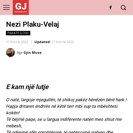
GJ
DRITARE E RE
Nezi Plaku-Velaj
PAKATEGORI
17 Korrik 2022
Updated:
17 Korrik 2022
Nga
Gjin Musa
E kam një lutje
O natë, largoje mjegullën, të shikoj pakëz hënëzën bërë hark !
Hapja dritaren ëndrrës në këtë terr mbi sup ta mbështesi
kokën!
Të bëjmë paqe, se u largua indiferente natën mes shiut me
rrebesh,
Të ndjejmë afër ngrohtësinë, të qetësojmë rrahjen dhe