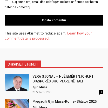
Ruaj emrin tim, email dhe uebfaqen në këtë shfletues për herën
tjetër që komentoj.
This site uses Akismet to reduce spam.
Learn how your
comment data is processed.
SHKRIMET E FUNDIT
VERA GJONAJ – NJË EMËR I NJOHUR I
DIASPORËS SHQIPTARE NË ITALI
Gjin Musa
20 Shtator 2025
1
Pregaditi Gjin Musa-Rome- Shtator 2025
Gjin Musa