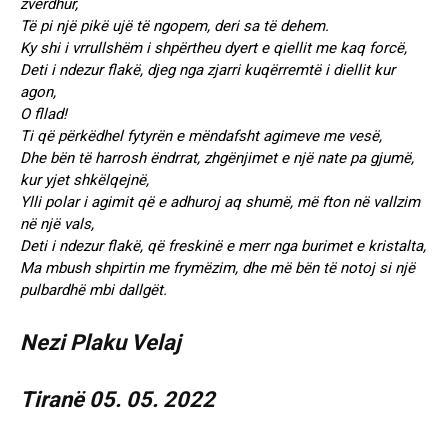
zverdhur,
Të pi një pikë ujë të ngopem, deri sa të dehem.
Ky shi i vrrullshëm i shpërtheu dyert e qiellit me kaq forcë,
Deti i ndezur flakë, djeg nga zjarri kuqërremtë i diellit kur
agon,
O fllad!
Ti që përkëdhel fytyrën e mëndafsht agimeve me vesë,
Dhe bën të harrosh ëndrrat, zhgënjimet e një nate pa gjumë,
kur yjet shkëlqejnë,
Ylli polar i agimit që e adhuroj aq shumë, më fton në vallzim
në një vals,
Deti i ndezur flakë, që freskinë e merr nga burimet e kristalta,
Ma mbush shpirtin me frymëzim, dhe më bën të notoj si një
pulbardhë mbi dallgët.
Nezi Plaku Velaj
Tiranë 05. 05. 2022