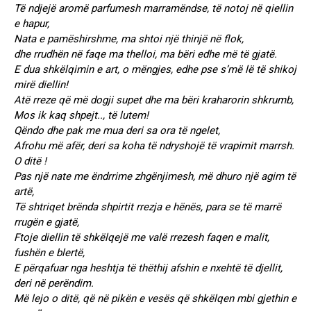
Të ndjejë aromë parfumesh marramëndse, të notoj në qiellin
e hapur,
Nata e pamëshirshme, ma shtoi një thinjë në flok,
dhe rrudhën në faqe ma thelloi, ma bëri edhe më të gjatë.
E dua shkëlqimin e art, o mëngjes, edhe pse s’më lë të shikoj
mirë diellin!
Atë rreze që më dogji supet dhe ma bëri kraharorin shkrumb,
Mos ik kaq shpejt.., të lutem!
Qëndo dhe pak me mua deri sa ora të ngelet,
Afrohu më afër, deri sa koha të ndryshojë të vrapimit marrsh.
O ditë !
Pas një nate me ëndrrime zhgënjimesh, më dhuro një agim të
artë,
Të shtriqet brënda shpirtit rrezja e hënës, para se të marrë
rrugën e gjatë,
Ftoje diellin të shkëlqejë me valë rrezesh faqen e malit,
fushën e blertë,
E përqafuar nga heshtja të thëthij afshin e nxehtë të djellit,
deri në perëndim.
Më lejo o ditë, që në pikën e vesës që shkëlqen mbi gjethin e