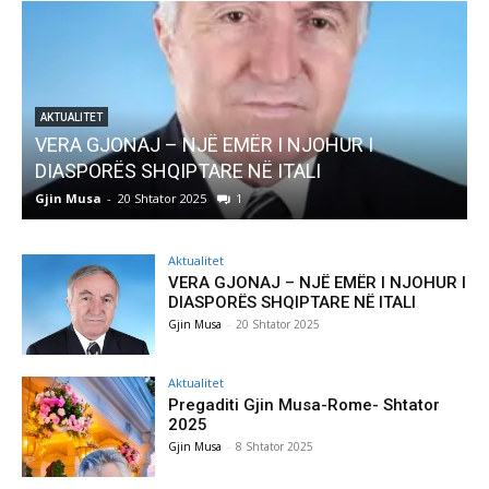
AKTUALITET
Pregaditi Gjin Musa-Rome- Shtator 2025
Gjin Musa
-
8 Shtator 2025
0
Aktualitet
VERA GJONAJ – NJË EMËR I NJOHUR I
DIASPORËS SHQIPTARE NË ITALI
Gjin Musa
-
20 Shtator 2025
Aktualitet
Pregaditi Gjin Musa-Rome- Shtator
2025
Gjin Musa
-
8 Shtator 2025