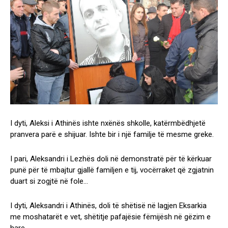
I dyti, Aleksi i Athinës ishte nxënës shkolle, katërmbëdhjetë
pranvera parë e shijuar. Ishte bir i një familje të mesme greke.
I pari, Aleksandri i Lezhës doli në demonstratë për të kërkuar
punë për të mbajtur gjallë familjen e tij, vocërraket që zgjatnin
duart si zogjtë në fole…
I dyti, Aleksandri i Athinës, doli të shëtisë në lagjen Eksarkia
me moshatarët e vet, shëtitje pafajësie fëmijësh në gëzim e
hare…