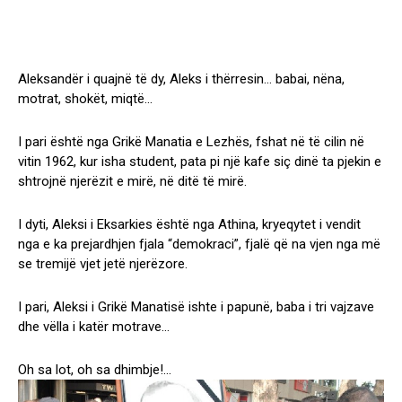
Aleksandër i quajnë të dy, Aleks i thërresin… babai, nëna,
motrat, shokët, miqtë…
I pari është nga Grikë Manatia e Lezhës, fshat në të cilin në
vitin 1962, kur isha student, pata pi një kafe siç dinë ta pjekin e
shtrojnë njerëzit e mirë, në ditë të mirë.
I dyti, Aleksi i Eksarkies është nga Athina, kryeqytet i vendit
nga e ka prejardhjen fjala “demokraci”, fjalë që na vjen nga më
se tremijë vjet jetë njerëzore.
I pari, Aleksi i Grikë Manatisë ishte i papunë, baba i tri vajzave
dhe vëlla i katër motrave…
Oh sa lot, oh sa dhimbje!…