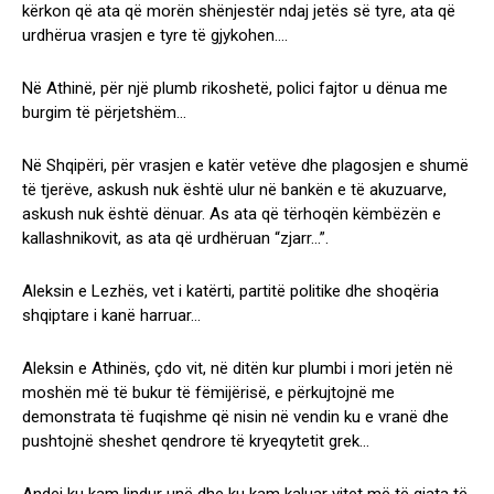
kërkon që ata që morën shënjestër ndaj jetës së tyre, ata që
urdhërua vrasjen e tyre të gjykohen….
Në Athinë, për një plumb rikoshetë, polici fajtor u dënua me
burgim të përjetshëm…
Në Shqipëri, për vrasjen e katër vetëve dhe plagosjen e shumë
të tjerëve, askush nuk është ulur në bankën e të akuzuarve,
askush nuk është dënuar. As ata që tërhoqën këmbëzën e
kallashnikovit, as ata që urdhëruan “zjarr…”.
Aleksin e Lezhës, vet i katërti, partitë politike dhe shoqëria
shqiptare i kanë harruar…
Aleksin e Athinës, çdo vit, në ditën kur plumbi i mori jetën në
moshën më të bukur të fëmijërisë, e përkujtojnë me
demonstrata të fuqishme që nisin në vendin ku e vranë dhe
pushtojnë sheshet qendrore të kryeqytetit grek…
Andej ku kam lindur unë dhe ku kam kaluar vitet më të gjata të