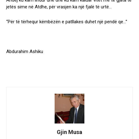
jetës sime në Atdhe, për vrasjen ka një fjalë të urtë…
“Për të tërhequr këmbëzën e patllakes duhet një pendë qe…”
Abdurahim Ashiku
Gjin Musa