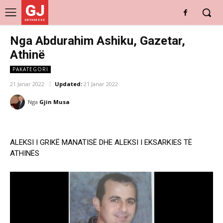
GJ
DRITARE E RE
Nga Abdurahim Ashiku, Gazetar,
Athinë
PAKATEGORI
21 Janar 2022
Updated:
21 Janar 2022
Nga
Gjin Musa
ALEKSI I GRIKË MANATISË DHE ALEKSI I EKSARKIES TË
ATHINËS