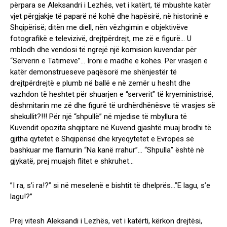
përpara se Aleksandri i Lezhës, vet i katërt, të mbushte katër
vjet përgjakje të paparë në kohë dhe hapësirë, në historinë e
Shqipërisë; ditën me diell, nën vëzhgimin e objektivëve
fotografikë e televizivë, drejtpërdrejt, me zë e figurë… U
mblodh dhe vendosi të ngrejë një komision kuvendar për
“Serverin e Tatimeve”… Ironi e madhe e kohës. Për vrasjen e
katër demonstrueseve paqësorë me shënjestër të
drejtpërdrejtë e plumb në ballë e në zemër u hesht dhe
vazhdon të heshtet për shuarjen e “serverit” të kryeministrisë,
dëshmitarin me zë dhe figurë të urdhërdhënësve të vrasjes së
shekullit?!!! Për një “shpullë” në mjedise të mbyllura të
Kuvendit opozita shqiptare në Kuvend gjashtë muaj brodhi të
gjitha qytetet e Shqipërisë dhe kryeqytetet e Evropës së
bashkuar me flamurin “Na kanë rrahur”… “Shpulla” është në
gjykatë, prej muajsh flitet e shkruhet…
”I ra, s’i ra!?” si në meselenë e bishtit të dhelprës…”E lagu, s’e
lagu!?”
Prej vitesh Aleksandi i Lezhës, vet i katërti, kërkon drejtësi,