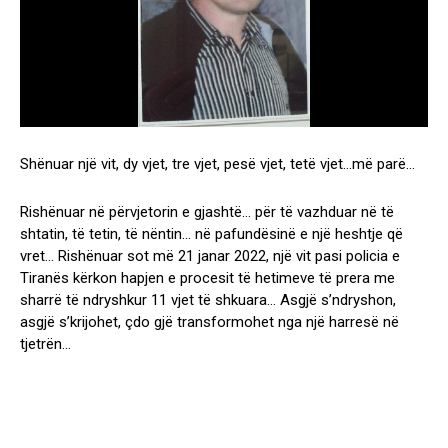
Shënuar një vit, dy vjet, tre vjet, pesë vjet, tetë vjet…më parë…
Rishënuar në përvjetorin e gjashtë… për të vazhduar në të
shtatin, të tetin, të nëntin… në pafundësinë e një heshtje që
vret… Rishënuar sot më 21 janar 2022, një vit pasi policia e
Tiranës kërkon hapjen e procesit të hetimeve të prera me
sharrë të ndryshkur 11 vjet të shkuara… Asgjë s’ndryshon,
asgjë s’krijohet, çdo gjë transformohet nga një harresë në
tjetrën…