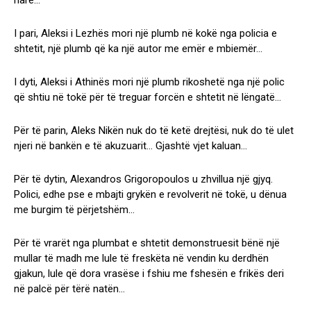
I pari, Aleksi i Lezhës mori një plumb në kokë nga policia e
shtetit, një plumb që ka një autor me emër e mbiemër…
I dyti, Aleksi i Athinës mori një plumb rikoshetë nga një polic
që shtiu në tokë për të treguar forcën e shtetit në lëngatë…
Për të parin, Aleks Nikën nuk do të ketë drejtësi, nuk do të ulet
njeri në bankën e të akuzuarit… Gjashtë vjet kaluan…
Për të dytin, Alexandros Grigoropoulos u zhvillua një gjyq.
Polici, edhe pse e mbajti grykën e revolverit në tokë, u dënua
me burgim të përjetshëm…
Për të vrarët nga plumbat e shtetit demonstruesit bënë një
mullar të madh me lule të freskëta në vendin ku derdhën
gjakun, lule që dora vrasëse i fshiu me fshesën e frikës deri
në palcë për tërë natën…