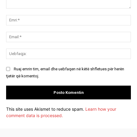
Koment:
Emr
Ema
Ue
Ruaj emrin tim, email dhe uebfaqen në këtë shfletues për herën
tjetër që komentoj.
This site uses Akismet to reduce spam.
Learn how your
comment data is processed.