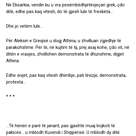
Në Eksarkia, vendin ku u vra pesëmbëdhjetëvjeçari grek, çdo
ditë, edhe pas kaq vitesh, do të gjesh lule të freskëta…
Dhe jo vetëm lule…
Për Aleksin e Greqisë u dogj Athina, u zhvilluan zgjedhje të
parakohshme. Për të, në kujtim të tij, prej asaj kohe, çdo vit, në
ditën e vrasjes, zhvillohen demonstrata të dhunshme, digjet
Athina.
Edhe sivjet, pas kaq vitesh dhimbje, pati lëvizje, demonstrata,
protesta…
* * *
…Të hënën e parë të janarit, pas gjashtë muaj bojkoti të
pakicës… u mblodh Kuvendi i Shqipërisë. U mblodh dy ditë