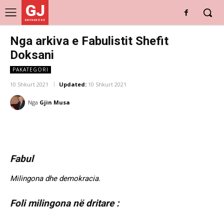
GJ
DRITARE E RE
Nga arkiva e Fabulistit Shefit
Doksani
PAKATEGORI
10 Shkurt 2021
Updated:
10 Shkurt 2021
Nga
Gjin Musa
Fabul
Milingona dhe demokracia.
Foli milingona në dritare :