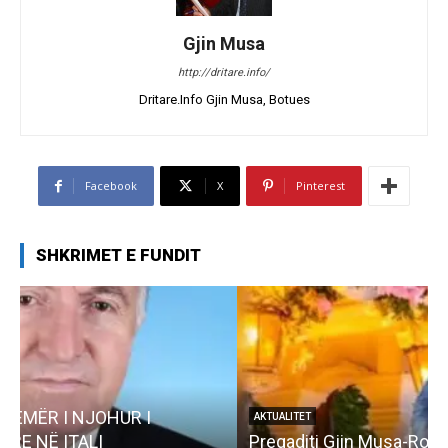
Gjin Musa
http://dritare.info/
Dritare.Info Gjin Musa, Botues
Facebook
X
Pinterest
SHKRIMET E FUNDIT
AKTUALITET
Pregaditi Gjin Musa-Rome- Shtator 2025