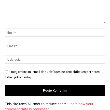
Koment:
Emr
Ema
Ue
Ruaj emrin tim, email dhe uebfaqen në këtë shfletues për herën
tjetër që komentoj.
This site uses Akismet to reduce spam.
Learn how your
comment data is processed.