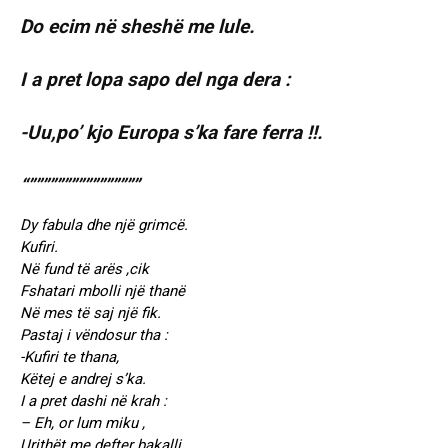
Do ecim në sheshë me lule.
I a pret lopa sapo del nga dera :
-Uu,po’ kjo Europa s’ka fare ferra !!.
“””””””””””””””””
Dy fabula dhe një grimcë.
Kufiri.
Në fund të arës ,cik
Fshatari mbolli një thanë
Në mes të saj një fik.
Pastaj i vëndosur tha :
-Kufiri te thana,
Këtej e andrej s’ka.
I a pret dashi në krah :
– Eh, or lum miku ,
Urithët me defter bakalli