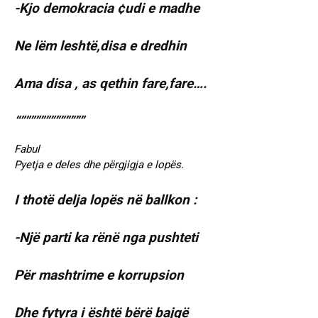
-Kjo demokracia ¢udi e madhe
Ne lëm leshtë,disa e dredhin
Ama disa , as qethin fare,fare….
“”””””””””””””
Fabul
Pyetja e deles dhe përgjigja e lopës.
I thotë delja lopës në ballkon :
-Një parti ka rënë nga pushteti
Për mashtrime e korrupsion
Dhe fytyra i është bërë bajgë