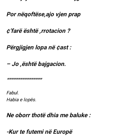
Por nëqoftëse,ajo vjen prap
¢’farë është ,rrotacion ?
Përgjigjen lopa në ¢ast :
– Jo ,është bajgacion.
“”””””””””””””””
Fabul.
Habia e lopës.
Ne oborr thotë dhia me baluke :
-Kur te futemi në Europë