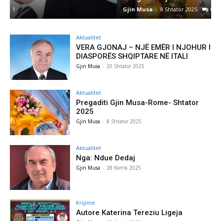
Gjin Musa
-
8 Shtator 2025
0
G
Aktualitet
VERA GJONAJ – NJË EMËR I NJOHUR I
DIASPORËS SHQIPTARE NË ITALI
Gjin Musa
-
20 Shtator 2025
Aktualitet
Pregaditi Gjin Musa-Rome- Shtator
2025
Gjin Musa
-
8 Shtator 2025
Aktualitet
Nga: Ndue Dedaj
Gjin Musa
-
28 Korrik 2025
Krijime
Autore Katerina Tereziu Ligeja