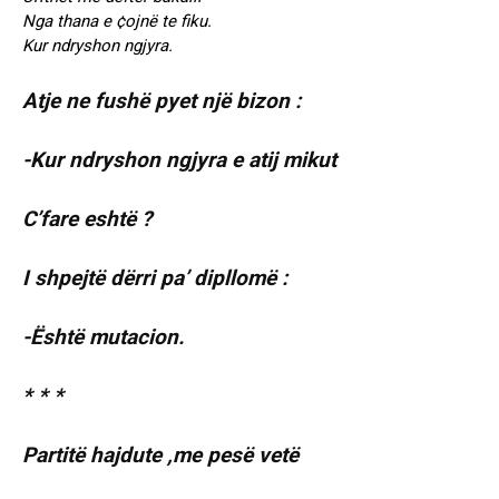
Nga thana e ¢ojnë te fiku.
Kur ndryshon ngjyra.
Atje ne fushë pyet një bizon :
-Kur ndryshon ngjyra e atij mikut
C’fare eshtë ?
I shpejtë dërri pa’ dipllomë :
-Është mutacion.
* * *
Partitë hajdute ,me pesë vetë