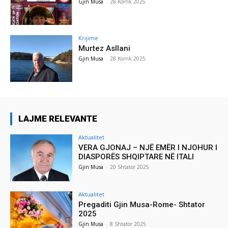
Gjin Musa
-
28 Korrik 2025
Krijime
Murtez Asllani
Gjin Musa
-
28 Korrik 2025
LAJME RELEVANTE
Aktualitet
VERA GJONAJ – NJË EMËR I NJOHUR I
DIASPORËS SHQIPTARE NË ITALI
Gjin Musa
-
20 Shtator 2025
Aktualitet
Pregaditi Gjin Musa-Rome- Shtator
2025
Gjin Musa
-
8 Shtator 2025