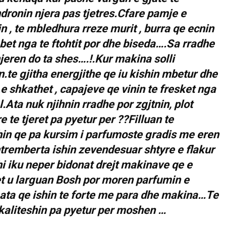
dronin njera pas tjetres.Cfare pamje e
, te mbledhura rreze murit , burra qe ecnin
et nga te ftohtit por dhe biseda….Sa rradhe
 njeren do ta shes….!.Kur makina solli
.te gjitha energjithe qe iu kishin mbetur dhe
.e shkathet , capajeve qe vinin te fresket nga
Ata nuk njihnin rradhe por zgjtnin, plot
 te tjeret pa pyetur per ??Filluan te
hin qe pa kursim i parfumoste gradis me eren
 shtremberta ishin zevendesuar shtyre e flakur
i iku neper bidonat drejt makinave qe e
et u larguan Bosh por moren parfumin e
 ata qe ishin te forte me para dhe makina…Te
 kaliteshin pa pyetur per moshen …