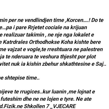
in per ne vendlindjen time ,Korcen….! Do te
…pa i pare Rrjetet cociale na krijuan
realizuar takimin , ne nje nga lokalet e
ane Katrdrales Orthodhokse Koha kishte bere
me vajzat e vogle,te rreshtuara ne palestren
ja te nderuara te veshura thjesht por plot
vitet nuk ia kishin zbehur shkathtesine e Saj..
ne shtepise time..
ijeve te rrugices..kur luanin ,me lojnat e
futeshim dhe ne ne lojen e tyre. Ne ate
d.Fizik.ne Shkollen 7 _VJECARE