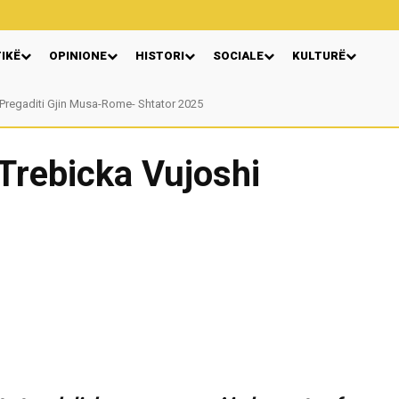
TIKË
OPINIONE
HISTORI
SOCIALE
KULTURË
gaditi Gjin Musa-Rome- Shtator 2025
Nga: Ndue Dedaj
 Trebicka Vujoshi