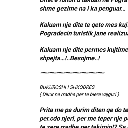
shme gezime na i ka penguar…
Kaluam nje dite te qete mes kuj
Pogradecin turistik jane realizua
Kaluam nje dite permes kujtime
shpejta…!..Besojme..!
“”””””””””””””””””””””””””””
BUKUROSHI I SHKODRES
( Dikur ne rradhe per te blere vajguri )
Prita me pa durim diten qe do 
per.cdo njeri, per me teper nje 
te zere rradhe.per takimin!? Sa