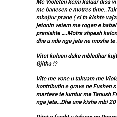
Me Violeten kemi kaluar disa v
me banesen e motres time..Tak
mbajtur prane ( si ta kishte vaj
jetonin vetem me rogen e babait 
pranishte ….Motra shpesh kalo
dhe u nda nga jeta ne moshe te
Vitet kaluan duke mbledhur ku
Gjitha !?
Vite me vone u takuam me Viole
kontributin e grave ne Fushen 
martese te lumtur me Tanush Fr
nga jeta…Dhe une kisha mbi 20 v
Ditet e fundit u takuan ne Pogra