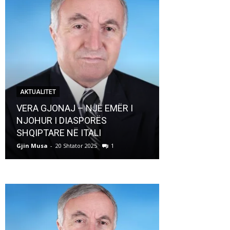
AKTUALITET
AKTUALITET
VERA GJONAJ – NJË EMËR I
NJOHUR I DIASPORËS
Pregaditi Gji
SHQIPTARE NË ITALI
Shtator 2025
Gjin Musa
-
20 Shtator 2025
1
Gjin Musa
-
8 Shtat