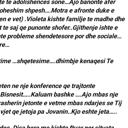
ite te adolishences sone…Ajo banonte afer
oheshim shpesh….Motra e afronte duke e
zen e vet) .Violeta kishte familje te madhe dhe
te saj qe punonte shofer..Gjithenje ishte e
nte probleme shendetesore por dhe sociale…
 re…
jtime …shqetesime….dhimbje kenaqesi Te
ten ne nje konference qe trajtonte
s Bisnesit…..Kaluam bashke ….Ajo mbas nje
asherin jetonte e vetme mbas ndarjes se Tij
jet qe jetoja pa Jovanin..Kjo eshte jeta…..
dec..Disa here me kishte ftuar por situata