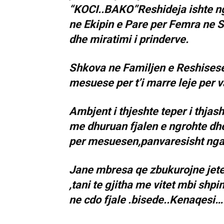
“KOCI..BAKO”Reshideja ishte nga
ne Ekipin e Pare per Femra ne S
dhe miratimi i prinderve.
Shkova ne Familjen e Reshisese 
mesuese per t’i marre leje per 
Ambjent i thjeshte teper i thjash
me dhuruan fjalen e ngrohte dhe
per mesuesen,panvaresisht nga 
Jane mbresa qe zbukurojne jete
,tani te gjitha me vitet mbi shp
ne cdo fjale .bisede..Kenaqesi…