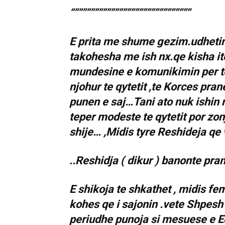
“”””””””””””””””””””””””””””””
E prita me shume gezim.udhetim
takohesha me ish nx.qe kisha ite
mundesine e komunikimin per te 
njohur te qytetit ,te Korces pr
punen e saj…Tani ato nuk ishin 
teper modeste te qytetit por zon
shije… ,Midis tyre Reshideja qe 
..Reshidja ( dikur ) banonte pra
E shikoja te shkathet , midis fem
kohes qe i sajonin .vete Shpesh 
periudhe punoja si mesuese e E