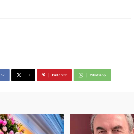
ook
X
Pinterest
WhatsApp