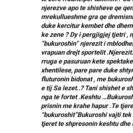
njerezve apo te shisheve qe qen
mrekullueshme gra qe dremisnin 
duke kercitur kembet dhe dhemb
ke zene ? Dy i pergjigjej tjetri ,
“bukuroshin” njerezit i mblodhen
vrapuan drejt sportelit .Njerezit
rruga e pasuruan kete spektakel.
xhentilese, pare pare duke shtyre
fluturonin bidonat , me bukuros
e tij Sa lezet..? Tani shishet e
nga te fortet .Keshtu …Bukurosh
prisnin me krahe hapur .Te tjer
“bukuroshit”Bukuroshi vajti tek
tjeret te shpresonin keshtu dhe