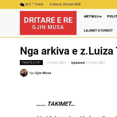
C
32.2
Tiranë
E shtunë, 8 Gusht 2026
ARTIKUJ
POLI
DRITARE E RE
GJIN MUSA
LAJMET E FUNDIT
Pre
Nga arkiva e z.Luiza
15 Tetor 2021
Updated:
15 Tetor 2021
PAKATEGORI
Nga
Gjin Musa
……. TAKIMET…