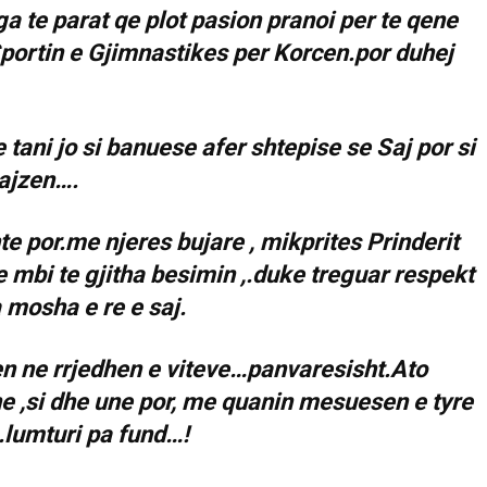
 te parat qe plot pasion pranoi per te qene
portin e Gjimnastikes per Korcen.por duhej
tani jo si banuese afer shtepise se Saj por si
vajzen….
te por.me njeres bujare , mikprites Prinderit
 mbi te gjitha besimin ,.duke treguar respekt
mosha e re e saj.
n ne rrjedhen e viteve…panvaresisht.Ato
ine ,si dhe une por, me quanin mesuesen e tyre
.lumturi pa fund…!