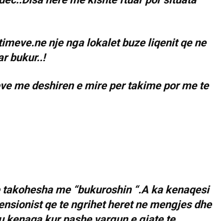
timeve.ne nje nga lokalet buze liqenit qe ne
r bukur..!
ve me deshiren e mire per takime por me te
te takohesha me “bukuroshin “.A ka kenaqesi
pensionist qe te ngrihet heret ne mengjes dhe
 u kenaqa kur pashe vargun e gjate te