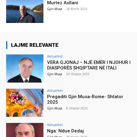
Murtez Asllani
Gjin Musa
-
28 Korrik 2025
LAJME RELEVANTE
Aktualitet
VERA GJONAJ – NJË EMËR I NJOHUR I
DIASPORËS SHQIPTARE NË ITALI
Gjin Musa
-
20 Shtator 2025
Aktualitet
Pregaditi Gjin Musa-Rome- Shtator
2025
Gjin Musa
-
8 Shtator 2025
Aktualitet
Nga: Ndue Dedaj
Gjin Musa
-
28 Korrik 2025