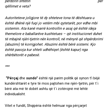
përdorin shtetin
për
qëllimet e veta?
Autoriteteve joligjore të dy shteteve tona të dështuara u
është dhënë një fuqi jo vetëm mbi qytetarët, por edhe mbi
sistemin. Ata kanë marrë kontrollin e asaj që është ideja
themelore e baballarëve kushtetues – që institucionet duhet
të mbajnë njëri-tjetrin nën kontroll, në mënyrë që shpërdorimi
(abuzimi) të korrigjohet. Abuzimi është bërë sistemi. Kjo
është pasoja kur shteti udhëhiqet (është kapur) nga
shërbëtorët e pabesë.
***
“Përçaj
dhe
sundo”
është një parim politik që synon t’i bëjë
kundërshtarët e tyre të mos pajtohen me njëri-tjetrin, për t`i
bërë ata më të dobët ashtu që t`i zotërojnë më lehtë
individualisht.
Vitet e fundit, Shqipëria është helmuar nga përçarjet