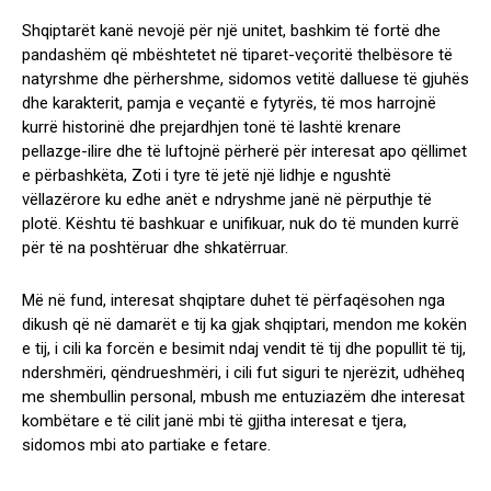
Shqiptarët kanë nevojë për një unitet, bashkim të fortë dhe
pandashëm që mbështetet në tiparet-veçoritë thelbësore të
natyrshme dhe përhershme, sidomos vetitë dalluese të gjuhës
dhe karakterit, pamja e veçantë e fytyrës, të mos harrojnë
kurrë historinë dhe prejardhjen tonë të lashtë krenare
pellazge-ilire dhe të luftojnë përherë për interesat apo qëllimet
e përbashkëta, Zoti i tyre të jetë një lidhje e ngushtë
vëllazërore ku edhe anët e ndryshme janë në përputhje të
plotë. Kështu të bashkuar e unifikuar, nuk do të munden kurrë
për të na poshtëruar dhe shkatërruar.
Më në fund, interesat shqiptare duhet të përfaqësohen nga
dikush që në damarët e tij ka gjak shqiptari, mendon me kokën
e tij, i cili ka forcën e besimit ndaj vendit të tij dhe popullit të tij,
ndershmëri, qëndrueshmëri, i cili fut siguri te njerëzit, udhëheq
me shembullin personal, mbush me entuziazëm dhe interesat
kombëtare e të cilit janë mbi të gjitha interesat e tjera,
sidomos mbi ato partiake e fetare.