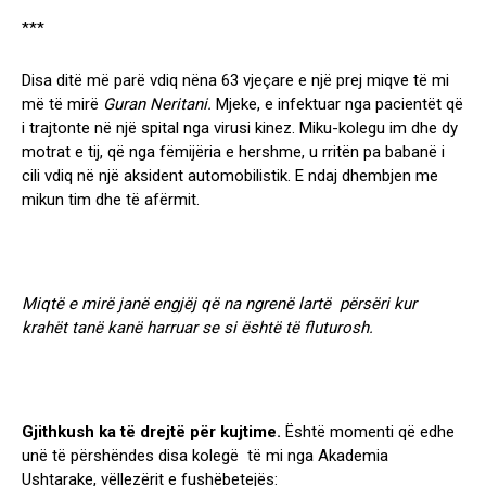
***
Disa ditë më parë vdiq nëna 63 vjeçare e një prej miqve të mi
më të mirë
Guran Neritani
.
Mjeke, e infektuar nga pacientët që
i trajtonte në një spital nga virusi kinez. Miku-kolegu im dhe dy
motrat e tij, që nga fëmijëria e hershme, u rritën pa babanë i
cili vdiq në një aksident automobilistik. E ndaj dhembjen me
mikun tim dhe të afërmit.
Miqtë e mirë janë engjëj që na ngrenë lartë përsëri kur
krahët tanë kanë harruar se si është të fluturosh.
Gjithkush ka të drejtë për kujtime.
Është momenti që edhe
unë të përshëndes disa kolegë të mi nga Akademia
Ushtarake, vëllezërit e fushëbetejës: