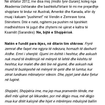
Në shtator 2012, me disa miq
(midis tyre Gurani),
koleg nga
Akademia Ushtarake dhe bashkëluftëtarë të mi me prejardhje
shqiptare të lindur në Australi, Amerikë dhe Kanada, afër dy
muaj i kaluam “pushimet” në Vendin e Zemrave tona.
Stërvitemi. Ditë e natë, ngjitemi pa pushim në bjeshkët
madhështore të jugut dhe zhytemi në ujërat e kaltra të
Ksamilit (Sarandës).
Ne, bijtë e Shqipërisë.
Natën e fundit para ikjes, në ditarin tim shkrova:
Fryrë
zemrat dhe faqet me ngjyra të ndezura, homazh të dashurit
Atdhe. Emri i shenjtë. Gjumi im është i heshtur, dhe askush
nuk mund të ëndërrojë në mënyrë të lehtë dhe kështu të
heshtur, kur malet dhe deti bie në gjumë, dhe askush nuk
mund të buzëqeshë në mënyrë të qetë dhe të lumtur, kur
zërat lundrues mbinatyror vdesin. Dhe, pyjet janë duke fjetur
në luginë.
Shqipëri, Shqipëria ime, ma jep mua pranverën tënde, me
diell mbi ujërat që lëkunden, por më dëgjo mua, më dëgjo
mua kur ditët kalojnë dhe hijet e mbrëmjes mbulojnë ballin