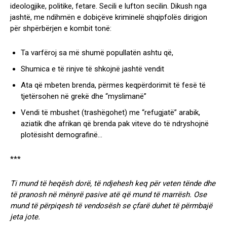
ideologjike, politike, fetare. Secili e lufton secilin. Dikush nga
jashtë, me ndihmën e dobiçëve kriminelë shqipfolës dirigjon
për shpërbërjen e kombit tonë:
Ta varfëroj sa më shumë popullatën ashtu që,
Shumica e të rinjve të shkojnë jashtë vendit
Ata që mbeten brenda, përmes keqpërdorimit të fesë të
tjetërsohen në grekë dhe “myslimanë”
Vendi të mbushet (trashëgohet) me “refugjatë” arabik,
aziatik dhe afrikan që brenda pak viteve do të ndryshojnë
plotësisht demografinë…
***
Ti mund të heqësh dorë, të ndjehesh keq për veten tënde dhe
të pranosh në mënyrë pasive atë që mund të marrësh. Ose
mund të përpiqesh të vendosësh se çfarë duhet të përmbajë
jeta jote.