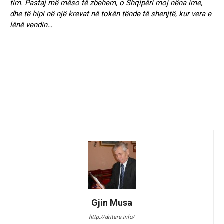
tim. Pastaj më mëso të zbehem, o Shqipëri moj nëna ime,
dhe të hipi në një krevat në tokën tënde të shenjtë, kur vera e
lënë vendin…
Gjin Musa
http://dritare.info/