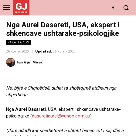
GJ
DRITARE E RE
Nga Aurel Dasareti, USA, ekspert i
shkencave ushtarake-psikologjike
PAKATEGORI
26 Korrik 2020
Updated:
26 Korrik 2020
Nga
Gjin Musa
Ne, bijtë e Shqipërisë, duhet ta shpëtojmë atdheun nga
shpërbërja
Nga
Aurel Dasareti
, USA, ekspert i shkencave ushtarake-
psikologjike (
dasaretiaurel@yahoo.com.au
)
Çfarë ndodh kur shërbëtorët e shtetit bëhen zot i saj dhe e