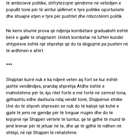
të ambicieve politike, shfrytëzojnë qëndrime në vetëdijen e
popullit tonë për të arritur qëllimet e tyre politike oportuniste
dhe shuajnë etjen e tyre për pushtet dhe mbizotërim politik.
Ne kemi shumë prova që ndjenja kombëtare gradualisht është
bërë e gjallë te shqiptarët. Uniteti kombëtar në luftën kundër
shtypësve është një shprehje që do ta dëgjojmë pa pushim në
të ardhmen e afërt.
***
Shqiptari kurrë nuk e ka ndjerë veten aq fort se kur është
jashtë vendlindjes, prandaj shprehja Atdhe është e
mahnitshme për të, kjo ritet fortë e më fortë në zemrat tona,
gjithashtu edhe dashuria ndaj vendit tonë, Shqipërisë etnike.
Unë do të shpreh shpresën se nuk do të kalojë një kohë e
gjatë të jemi në gjendje për të treguar rrugën dhe do të
krijojmë një Shqipëri vërtetë të lumtur, që të gjithë të mund të
jenë krenar për të jetuar në te, dhe që të gjithë të ndihen në
shtëpi, në një Shqipëri të rehatshme.