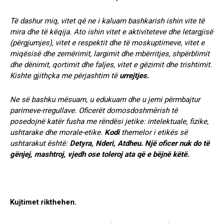
Të dashur miq, vitet që ne i kaluam bashkarish ishin vite të
mira dhe të këqija. Ato ishin vitet e aktiviteteve dhe letargjisë
(përgjumjes), vitet e respektit dhe të moskuptimeve, vitet e
miqësisë dhe zemërimit, largimit dhe mbërritjes, shpërblimit
dhe dënimit, qortimit dhe faljes, vitet e gëzimit dhe trishtimit.
Kishte gjithçka me përjashtim të
urrejtjes.
Ne së bashku mësuam, u edukuam dhe u jemi përmbajtur
parimeve-rregullave. Oficerët domosdoshmërish të
posedojnë katër fusha me rëndësi jetike: intelektuale, fizike,
ushtarake dhe morale-etike.
Kodi
themelor i etikës së
ushtarakut është:
Detyra, Nderi, Atdheu.
Një oficer nuk do të
gënjej, mashtroj, vjedh ose toleroj ata që e bëjnë këtë.
Kujtimet rikthehen.