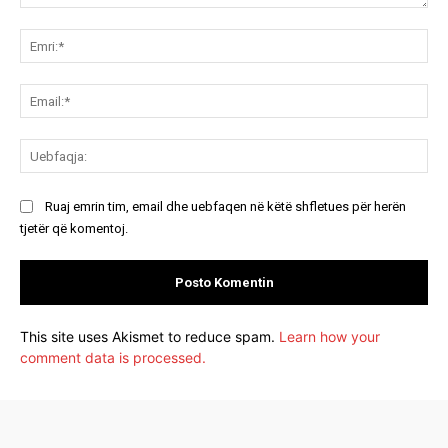
Koment:
Emr
Ema
Ue
Ruaj emrin tim, email dhe uebfaqen në këtë shfletues për herën
tjetër që komentoj.
This site uses Akismet to reduce spam.
Learn how your
comment data is processed.