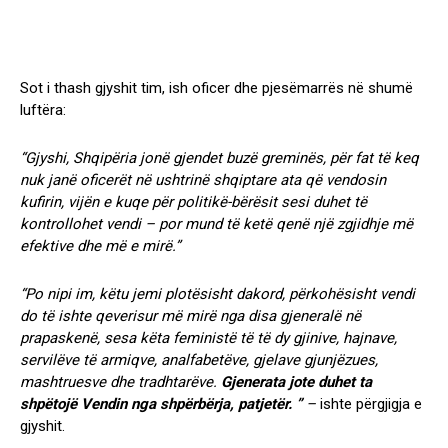
Sot i thash gjyshit tim, ish oficer dhe pjesëmarrës në shumë
luftëra:
“Gjyshi, Shqipëria jonë gjendet buzë greminës, për fat të keq
nuk janë oficerët në ushtrinë shqiptare ata që vendosin
kufirin, vijën e kuqe për politikë-bërësit sesi duhet të
kontrollohet vendi – por mund të ketë qenë një zgjidhje më
efektive dhe më e mirë.”
“Po nipi im, këtu jemi plotësisht dakord, përkohësisht vendi
do të ishte qeverisur më mirë nga disa gjeneralë në
prapaskenë, sesa këta feministë të të dy gjinive, hajnave,
servilëve të armiqve, analfabetëve, gjelave gjunjëzues,
mashtruesve dhe tradhtarëve.
Gjenerata jote duhet ta
shpëtojë Vendin nga shpërbërja, patjetër.
”
–
ishte përgjigja e
gjyshit.