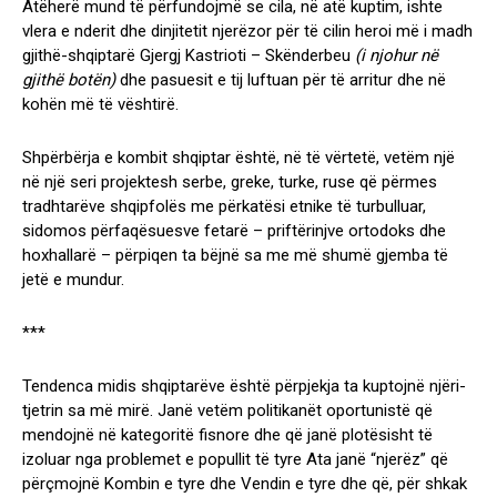
Atëherë mund të përfundojmë se cila, në atë kuptim, ishte
vlera e nderit dhe dinjitetit njerëzor për të cilin heroi më i madh
gjithë-shqiptarë Gjergj Kastrioti – Skënderbeu
(i njohur në
gjithë botën)
dhe pasuesit e tij luftuan për të arritur dhe në
kohën më të vështirë.
Shpërbërja e kombit shqiptar është, në të vërtetë, vetëm një
në një seri projektesh serbe, greke, turke, ruse që përmes
tradhtarëve shqipfolës me përkatësi etnike të turbulluar,
sidomos përfaqësuesve fetarë – priftërinjve ortodoks dhe
hoxhallarë – përpiqen ta bëjnë sa me më shumë gjemba të
jetë e mundur.
***
Tendenca midis shqiptarëve është përpjekja ta kuptojnë njëri-
tjetrin sa më mirë. Janë vetëm politikanët oportunistë që
mendojnë në kategoritë fisnore dhe që janë plotësisht të
izoluar nga problemet e popullit të tyre Ata janë “njerëz” që
përçmojnë Kombin e tyre dhe Vendin e tyre dhe që, për shkak