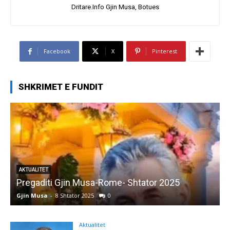
Dritare.Info Gjin Musa, Botues
Facebook
X
Pinterest
SHKRIMET E FUNDIT
AKTUALITET
Pregaditi Gjin Musa-Rome- Shtator 2025
Gjin Musa
-
8 Shtator 2025
0
G
Aktualitet