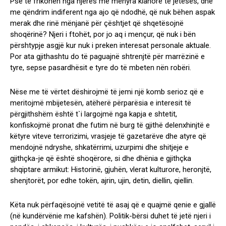
Pse të frikohen nga njërës me mënyra klanore të jetesës, dhe
me qëndrim indiferent nga ajo që ndodhë, që nuk bëhen aspak
merak dhe rinë mënjanë për çështjet që shqetësojnë
shoqërinë? Njeri i ftohët, por jo aq i mençur, që nuk i bën
përshtypje asgjë kur nuk i preken interesat personale aktuale.
Por ata gjithashtu do të paguajnë shtrenjtë për marrëzinë e
tyre, sepse pasardhësit e tyre do të mbeten nën robëri.
Nëse me të vërtet dëshirojmë të jemi një komb serioz që e
meritojmë mbijetesën, atëherë përparësia e interesit të
përgjithshëm është t`i largojmë nga kapja e shtetit,
konfiskojmë pronat dhe futim në burg të gjithë delenxhinjtë e
këtyre viteve terrorizimi, vrasjeje të gazetarëve dhe atyre që
mendojnë ndryshe, shkatërrimi, uzurpimi dhe shitjeje e
gjithçka-je që është shoqërore, si dhe dhënia e gjithçka
shqiptare armikut: Historinë, gjuhën, vlerat kulturore, heronjtë,
shenjtorët, por edhe tokën, ajrin, ujin, detin, diellin, qiellin.
Këta nuk përfaqësojnë vetitë të asaj që e quajmë qenie e gjallë
(në kundërvënie me kafshën). Politik-bërsi duhet të jetë njeri i