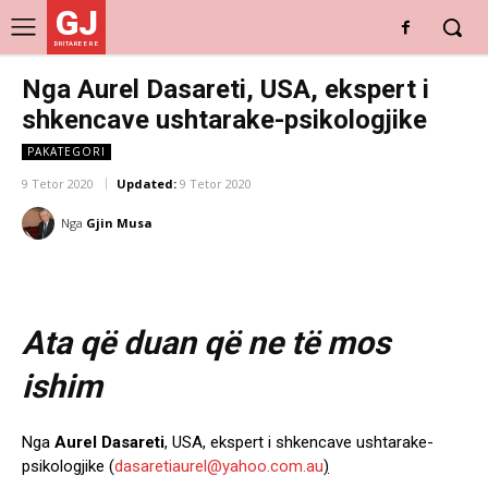
GJ
DRITARE E RE
Nga Aurel Dasareti, USA, ekspert i
shkencave ushtarake-psikologjike
PAKATEGORI
9 Tetor 2020
Updated:
9 Tetor 2020
Nga
Gjin Musa
Ata që duan që ne të mos
ishim
Nga
Aurel Dasareti
, USA, ekspert i shkencave ushtarake-
psikologjike (
dasaretiaurel@yahoo.com.au
)