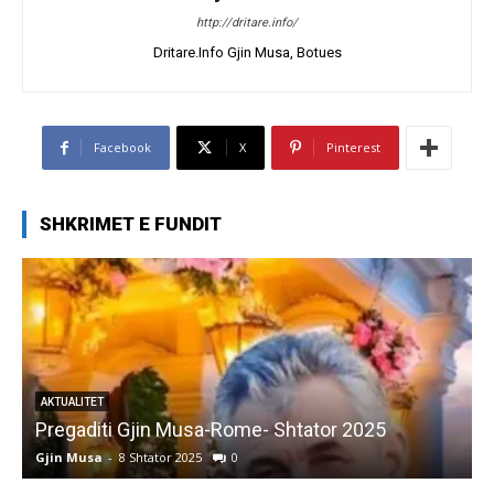
http://dritare.info/
Dritare.Info Gjin Musa, Botues
Facebook
X
Pinterest
SHKRIMET E FUNDIT
AKTUALITET
Pregaditi Gjin Musa-Rome- Shtator 2025
Gjin Musa
-
8 Shtator 2025
0
G