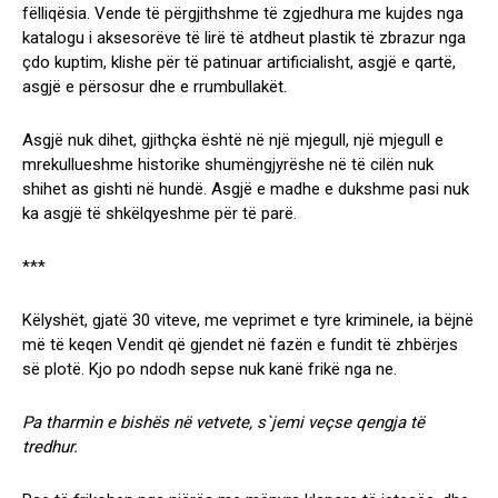
fëlliqësia. Vende të përgjithshme të zgjedhura me kujdes nga
katalogu i aksesorëve të lirë të atdheut plastik të zbrazur nga
çdo kuptim, klishe për të patinuar artificialisht, asgjë e qartë,
asgjë e përsosur dhe e rrumbullakët.
Asgjë nuk dihet, gjithçka është në një mjegull, një mjegull e
mrekullueshme historike shumëngjyrëshe në të cilën nuk
shihet as gishti në hundë. Asgjë e madhe e dukshme pasi nuk
ka asgjë të shkëlqyeshme për të parë.
***
Këlyshët, gjatë 30 viteve, me veprimet e tyre kriminele, ia bëjnë
më të keqen Vendit që gjendet në fazën e fundit të zhbërjes
së plotë. Kjo po ndodh sepse nuk kanë frikë nga ne.
Pa tharmin e bishës në vetvete, s`jemi veçse qengja të
tredhur.