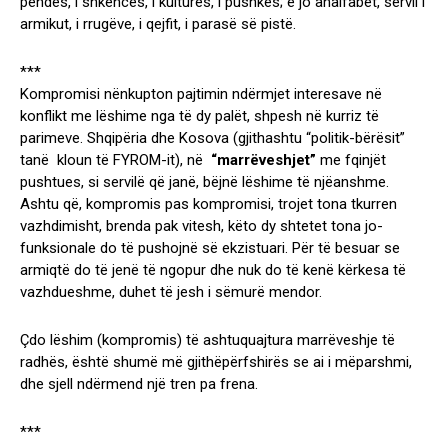
pendës, i shkencës, i kulturës, i pushkës; e jo analfabet, servil i
armikut, i rrugëve, i qejfit, i parasë së pistë.
***
Kompromisi nënkupton pajtimin ndërmjet interesave në
konflikt me lëshime nga të dy palët, shpesh në kurriz të
parimeve. Shqipëria dhe Kosova (gjithashtu “politik-bërësit”
tanë kloun të FYROM-it), në
“marrëveshjet”
me fqinjët
pushtues, si servilë që janë, bëjnë lëshime të njëanshme.
Ashtu që, kompromis pas kompromisi, trojet tona tkurren
vazhdimisht, brenda pak vitesh, këto dy shtetet tona jo-
funksionale do të pushojnë së ekzistuari. Për të besuar se
armiqtë do të jenë të ngopur dhe nuk do të kenë kërkesa të
vazhdueshme, duhet të jesh i sëmurë mendor.
Çdo lëshim (kompromis) të ashtuquajtura marrëveshje të
radhës, është shumë më gjithëpërfshirës se ai i mëparshmi,
dhe sjell ndërmend një tren pa frena.
***