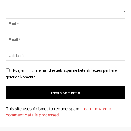
Koment:
Emr
Ema
Ue
Ruaj emrin tim, email dhe uebfaqen në këtë shfletues për herën
tjetër që komentoj.
This site uses Akismet to reduce spam.
Learn how your
comment data is processed.