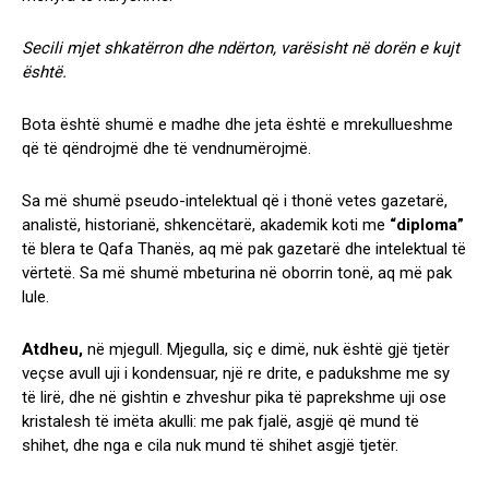
Secili mjet shkatërron dhe ndërton, varësisht në dorën e kujt
është.
Bota është shumë e madhe dhe jeta është e mrekullueshme
që të qëndrojmë dhe të vendnumërojmë.
Sa më shumë pseudo-intelektual që i thonë vetes gazetarë,
analistë, historianë, shkencëtarë, akademik koti me
“diploma”
të blera te Qafa Thanës, aq më pak gazetarë dhe intelektual të
vërtetë. Sa më shumë mbeturina në oborrin tonë, aq më pak
lule.
Atdheu,
në mjegull. Mjegulla, siç e dimë, nuk është gjë tjetër
veçse avull uji i kondensuar, një re drite, e padukshme me sy
të lirë, dhe në gishtin e zhveshur pika të paprekshme uji ose
kristalesh të imëta akulli: me pak fjalë, asgjë që mund të
shihet, dhe nga e cila nuk mund të shihet asgjë tjetër.