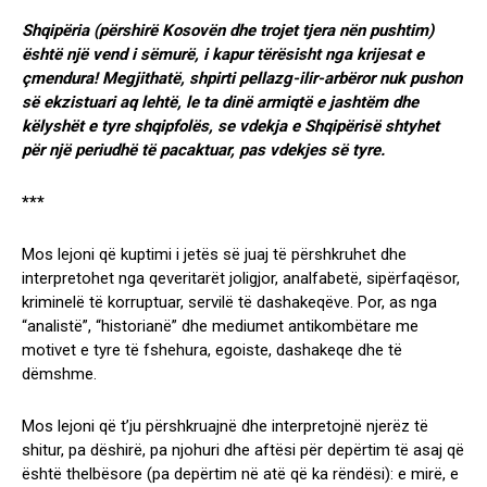
Shqipëria (përshirë Kosovën dhe trojet tjera nën pushtim)
është një vend i sëmurë, i kapur tërësisht nga krijesat e
çmendura! Megjithatë, shpirti pellazg-ilir-arbëror nuk pushon
së ekzistuari aq lehtë, le ta dinë armiqtë e jashtëm dhe
këlyshët e tyre shqipfolës, se vdekja e Shqipërisë shtyhet
për një periudhë të pacaktuar, pas vdekjes së tyre.
***
Mos lejoni që kuptimi i jetës së juaj të përshkruhet dhe
interpretohet nga qeveritarët joligjor, analfabetë, sipërfaqësor,
kriminelë të korruptuar, servilë të dashakeqëve. Por, as nga
“analistë”, “historianë” dhe mediumet antikombëtare me
motivet e tyre të fshehura, egoiste, dashakeqe dhe të
dëmshme.
Mos lejoni që t’ju përshkruajnë dhe interpretojnë njerëz të
shitur, pa dëshirë, pa njohuri dhe aftësi për depërtim të asaj që
është thelbësore (pa depërtim në atë që ka rëndësi): e mirë, e