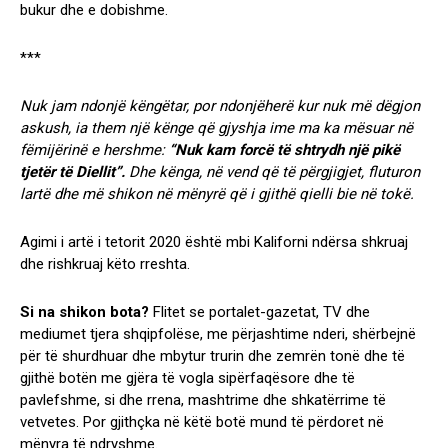
bukur dhe e dobishme.
***
Nuk jam ndonjë këngëtar, por ndonjëherë kur nuk më dëgjon
askush, ia them një kënge që gjyshja ime ma ka mësuar në
fëmijërinë e hershme:
“Nuk kam forcë të shtrydh një pikë
tjetër të Diellit”.
Dhe kënga, në vend që të përgjigjet, fluturon
lartë dhe më shikon në mënyrë që i gjithë qielli bie në tokë.
Agimi i artë i tetorit 2020 është mbi Kaliforni ndërsa shkruaj
dhe rishkruaj këto rreshta.
Si na shikon bota?
Flitet se portalet-gazetat, TV dhe
mediumet tjera shqipfolëse, me përjashtime nderi, shërbejnë
për të shurdhuar dhe mbytur trurin dhe zemrën tonë dhe të
gjithë botën me gjëra të vogla sipërfaqësore dhe të
pavlefshme, si dhe rrena, mashtrime dhe shkatërrime të
vetvetes. Por gjithçka në këtë botë mund të përdoret në
mënyra të ndryshme.