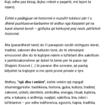
Kujt, edhe pas kësaj, diçka i mbeti e paqartë, më lejoni ta
sqaroj:
Është e padëgjuar në historinë e rruzullit tokësor për t`u
dhënë pushtuesve-barbarëve të ardhur nga Karpatet që na
kanë shumë borxh – gjithçka që kërkojnë prej nesh, përfshirë
historinë.
Ata (pasardhësit tanë) do t’i paraqesin secilit vëzhgues vlerat,
traditat, zakonet dhe kulturën tonë, do të stimulojnë
emocionet dhe do të kujtojnë nderin e luftëtarit dhe sakrificën
e jashtëzakonshme që duhet të bënin për të pasur një
Shqipëri, Kosovë (…) të pavarur dhe sovrane, që pastaj
këlyshët ta trajtojnë si me qenë pronë private e tyre.
Atdheu,
“një dhe i vetëm”
, është vetëm një mjegull
shumëngjyrëshe: bashkësia, historia, gjuha, kultura, traditat,
zakonet, uniteti, identiteti, simbolika, energjia, rituali, kujtesa,
jeta, e kaluara, e ardhmja, vuajtjet, sakrifica, liria, nderi i
luftëtarëve – por edhe indiferenca, egoizmi, hajnia, tradhtia,