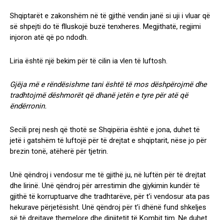
Shqiptarët e zakonshëm në të gjithë vendin janë si uji i vluar që
së shpejti do të flluskojë buzë tenxheres. Megjithatë, regjimi
injoron atë që po ndodh.
Liria është një bekim për të cilin ia vlen të luftosh.
Gjëja më e rëndësishme tani është të mos dëshpërojmë dhe
tradhtojmë dëshmorët që dhanë jetën e tyre për atë që
ëndërronin.
Secili prej nesh që thotë se Shqipëria është e jona, duhet të
jetë i gatshëm të luftojë për të drejtat e shqiptarit, nëse jo për
brezin tonë, atëherë për tjetrin.
Unë qëndroj i vendosur me të gjithë ju, në luftën për të drejtat
dhe lirinë. Unë qëndroj për arrestimin dhe gjykimin kundër të
gjithë të korruptuarve dhe tradhtarëve, për t’i vendosur ata pas
hekurave përjetësisht. Unë qëndroj për t’i dhënë fund shkeljes
së të drejtave themelore dhe dinjitetit të Kombit tim. Ne duhet