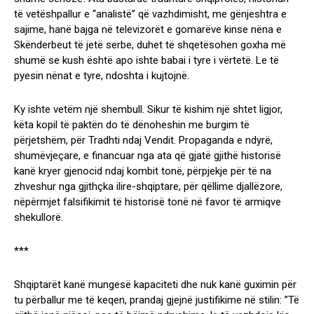
të vetëshpallur e “analistë” që vazhdimisht, me gënjeshtra e
sajime, hanë bajga në televizorët e gomarëve kinse nëna e
Skënderbeut të jetë serbe, duhet të shqetësohen goxha më
shumë se kush është apo ishte babai i tyre i vërtetë. Le të
pyesin nënat e tyre, ndoshta i kujtojnë.
Ky ishte vetëm një shembull. Sikur të kishim një shtet ligjor,
këta kopil të paktën do të dënoheshin me burgim të
përjetshëm, për Tradhti ndaj Vendit. Propaganda e ndyrë,
shumëvjeçare, e financuar nga ata që gjatë gjithë historisë
kanë kryer gjenocid ndaj kombit tonë, përpjekje për të na
zhveshur nga gjithçka ilire-shqiptare, për qëllime djallëzore,
nëpërmjet falsifikimit të historisë tonë në favor të armiqve
shekullorë.
***
Shqiptarët kanë mungesë kapaciteti dhe nuk kanë guximin për
tu përballur me të keqen, prandaj gjejnë justifikime në stilin: ”Të