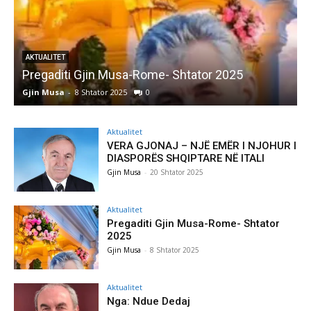
AKTUALITET
Pregaditi Gjin Musa-Rome- Shtator 2025
Gjin Musa
-
8 Shtator 2025
0
G
Aktualitet
VERA GJONAJ – NJË EMËR I NJOHUR I
DIASPORËS SHQIPTARE NË ITALI
Gjin Musa
-
20 Shtator 2025
Aktualitet
Pregaditi Gjin Musa-Rome- Shtator
2025
Gjin Musa
-
8 Shtator 2025
Aktualitet
Nga: Ndue Dedaj