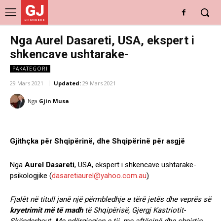
GJ
DRITARE E RE
Nga Aurel Dasareti, USA, ekspert i
shkencave ushtarake-
PAKATEGORI
29 Mars 2021
Updated:
29 Mars 2021
Nga
Gjin Musa
Gjithçka për Shqipërinë, dhe Shqipërinë për asgjë
Nga
Aurel Dasareti
, USA, ekspert i shkencave ushtarake-
psikologjike (
dasaretiaurel@yahoo.com.au
)
Fjalët në titull janë një përmbledhje e tërë jetës dhe veprës së
kryetrimit
më të madh
të Shqipërisë, Gjergj Kastriotit-