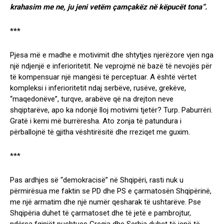
krahasim me ne, ju jeni vetëm çamçakëz në këpucët tona”.
***
Pjesa më e madhe e motivimit dhe shtytjes njerëzore vjen nga
një ndjenjë e inferioritetit. Ne veprojmë në bazë të nevojës për
të kompensuar një mangësi të perceptuar. A është vërtet
kompleksi i inferioritetit ndaj serbëve, rusëve, grekëve,
“maqedonëve”, turqve, arabëve që na drejton neve
shqiptarëve, apo ka ndonjë lloj motivimi tjetër? Turp. Paburrëri.
Gratë i kemi më burrëresha. Ato zonja të patundura i
përballojnë të gjitha vështirësitë dhe rreziqet me guxim.
***
Pas ardhjes së “demokracisë” në Shqipëri, rasti nuk u
përmirësua me faktin se PD dhe PS e çarmatosën Shqipërinë,
me një armatim dhe një numër qesharak të ushtarëve. Pse
Shqipëria duhet të çarmatoset dhe të jetë e pambrojtur,