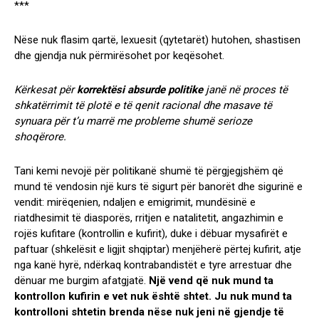
***
Nëse nuk flasim qartë, lexuesit (qytetarët) hutohen, shastisen
dhe gjendja nuk përmirësohet por keqësohet.
Kërkesat për
korrektësi absurde politike
janë në proces të
shkatërrimit të plotë e të qenit racional dhe masave të
synuara për t’u marrë me probleme shumë serioze
shoqërore.
Tani kemi nevojë për politikanë shumë të përgjegjshëm që
mund të vendosin një kurs të sigurt për banorët dhe sigurinë e
vendit: mirëqenien, ndaljen e emigrimit, mundësinë e
riatdhesimit të diasporës, rritjen e natalitetit, angazhimin e
rojës kufitare (kontrollin e kufirit), duke i dëbuar mysafirët e
paftuar (shkelësit e ligjit shqiptar) menjëherë përtej kufirit, atje
nga kanë hyrë, ndërkaq kontrabandistët e tyre arrestuar dhe
dënuar me burgim afatgjatë.
Një vend që nuk mund ta
kontrollon kufirin e vet nuk është shtet.
Ju nuk mund ta
kontrolloni shtetin brenda nëse nuk jeni në gjendje të