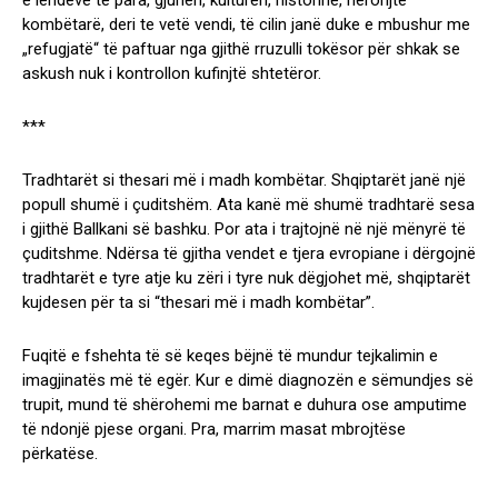
e lëndëve të para, gjuhën, kulturën, historinë, heronjtë
kombëtarë, deri te vetë vendi, të cilin janë duke e mbushur me
„refugjatë“ të paftuar nga gjithë rruzulli tokësor për shkak se
askush nuk i kontrollon kufinjtë shtetëror.
***
Tradhtarët si thesari më i madh kombëtar. Shqiptarët janë një
popull shumë i çuditshëm. Ata kanë më shumë tradhtarë sesa
i gjithë Ballkani së bashku. Por ata i trajtojnë në një mënyrë të
çuditshme. Ndërsa të gjitha vendet e tjera evropiane i dërgojnë
tradhtarët e tyre atje ku zëri i tyre nuk dëgjohet më, shqiptarët
kujdesen për ta si “thesari më i madh kombëtar”.
Fuqitë e fshehta të së keqes bëjnë të mundur tejkalimin e
imagjinatës më të egër. Kur e dimë diagnozën e sëmundjes së
trupit, mund të shërohemi me barnat e duhura ose amputime
të ndonjë pjese organi. Pra, marrim masat mbrojtëse
përkatëse.