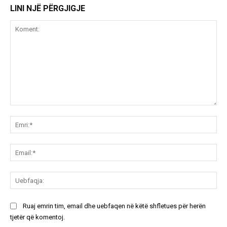
LINI NJË PËRGJIGJE
Koment:
Emr
Ema
Ue
Ruaj emrin tim, email dhe uebfaqen në këtë shfletues për herën
tjetër që komentoj.