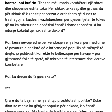
kontrolloni kufirin.
Thesari më i madh kombëtar i një shteti
dhe shoqërisë është toka. Për shkak të kësaj, dhe gjithashtu
për shkak të kujdesit për brezat e ardhshëm që duhet ta
trashëgojnë, kujdesi i vazhdueshëm për pjesën tjetër të tokës
që na ka mbetur nga copëtimi është i domosdoshëm. A ka
ndonjë kokëtul që nuk është dakord?
Por, kemi nevojë edhe për vendosjen e një kursi për mediume
të pavarura e analistë që e informojnë popullin në mënyrë të
drejtë, jo politikisht korrektë të belbëzojnë për havaje – por
gjithmonë folje të qartë, në mbrojtje të interesave dhe vlerave
kombëtare.
Por, ku dreqin do t’i gjesh këto?
***
Çfarë do të bëjmë me një shtyp prostitutash politike? Duke
ditur se media ka gënjyer popullin për dekada, kjo është
shumë serioze! Ata bastardë tradhtarë shqipfolës, historian