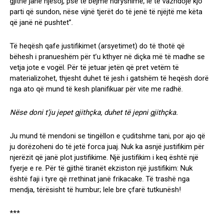
gjithë janë njësoj, pse të bëjmë ndryshime, le të vazhdoje kjo
parti që sundon, nëse vijnë tjerët do të jenë të njëjtë me këta
që janë në pushtet”.
Të heqësh qafe justifikimet (arsyetimet) do të thotë që
bëhesh i pranueshëm për t’u kthyer në diçka më të madhe se
vetja jote e vogël. Për të jetuar jetën që pret vetëm të
materializohet, thjesht duhet të jesh i gatshëm të heqësh dorë
nga ato që mund të kesh planifikuar për vite me radhë.
Nëse doni t’ju jepet gjithçka, duhet të jepni gjithçka.
Ju mund të mendoni se tingëllon e çuditshme tani, por ajo që
ju dorëzoheni do të jetë forca juaj. Nuk ka asnjë justifikim për
njerëzit që janë plot justifikime. Një justifikim i keq është një
fyerje e re. Për të gjithë tiranët ekziston një justifikim: Nuk
është faji i tyre që rrethinat janë frikacake. Të trashë nga
mendja, tërësisht të humbur; lele bre çfarë tutkunësh!
***