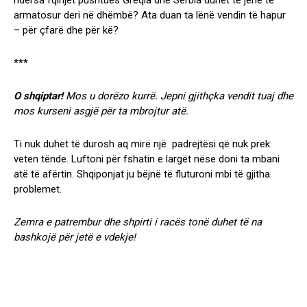
ndërsa fqinjët pushtues Greqia dhe Serbia duhet të jenë të
armatosur deri në dhëmbë? Ata duan ta lënë vendin të hapur
– për çfarë dhe për kë?
***
O shqiptar!
Mos u dorëzo kurrë. Jepni gjithçka vendit tuaj dhe
mos kurseni asgjë për ta mbrojtur atë.
Ti nuk duhet të durosh aq mirë një padrejtësi që nuk prek
veten tënde. Luftoni për fshatin e largët nëse doni ta mbani
atë të afërtin. Shqiponjat ju bëjnë të fluturoni mbi të gjitha
problemet.
Zemra e patrembur dhe shpirti i racës tonë duhet të na
bashkojë për jetë e vdekje!