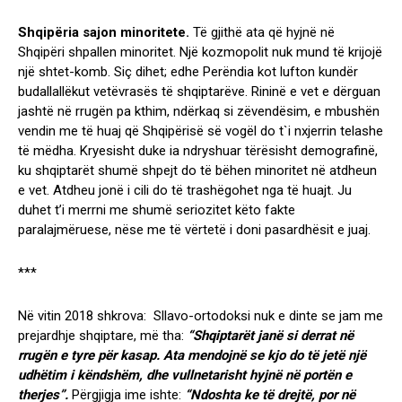
Shqipëria sajon minoritete.
Të gjithë ata që hyjnë në
Shqipëri shpallen minoritet. Një kozmopolit nuk mund të krijojë
një shtet-komb. Siç dihet; edhe Perëndia kot lufton kundër
budallallëkut vetëvrasës të shqiptarëve. Rininë e vet e dërguan
jashtë në rrugën pa kthim, ndërkaq si zëvendësim, e mbushën
vendin me të huaj që Shqipërisë së vogël do t`i nxjerrin telashe
të mëdha. Kryesisht duke ia ndryshuar tërësisht demografinë,
ku shqiptarët shumë shpejt do të bëhen minoritet në atdheun
e vet. Atdheu jonë i cili do të trashëgohet nga të huajt. Ju
duhet t’i merrni me shumë seriozitet këto fakte
paralajmëruese, nëse me të vërtetë i doni pasardhësit e juaj.
***
Në vitin 2018 shkrova: Sllavo-ortodoksi nuk e dinte se jam me
prejardhje shqiptare, më tha:
“Shqiptarët janë si derrat në
rrugën e tyre për kasap. Ata mendojnë se kjo do të jetë një
udhëtim i këndshëm, dhe vullnetarisht hyjnë në portën e
therjes”.
Përgjigja ime ishte:
“Ndoshta ke të drejtë, por në