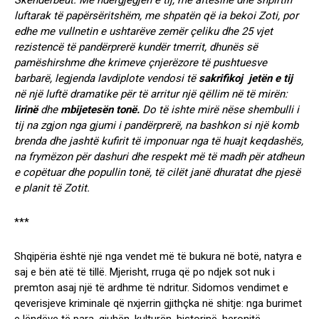
Skënderbeut.
Me ndërgjegjen e tij, me aftësinë dhe shpirtin
luftarak të papërsëritshëm, me shpatën që ia bekoi Zoti,
por
edhe me vullnetin e ushtarëve zemër çeliku dhe 25 vjet
rezistencë të pandërprerë kundër tmerrit, dhunës së
pamëshirshme dhe krimeve çnjerëzore të pushtuesve
barbarë, legjenda lavdiplote vendosi të
sakrifikoj jetën e tij
në një luftë dramatike për
të arritur një qëllim në të mirën:
lirinë
dhe
mbijetesën tonë.
Do të ishte mirë nëse shembulli i
tij na zgjon nga gjumi i pandërprerë, na bashkon si një komb
brenda dhe jashtë kufirit të imponuar nga të huajt keqdashës,
na frymëzon për dashuri dhe respekt më të madh për atdheun
e copëtuar dhe popullin tonë, të cilët janë dhuratat dhe pjesë
e planit të Zotit.
***
Shqipëria është një nga vendet më të bukura në botë, natyra e
saj e bën atë të tillë. Mjerisht, rruga që po ndjek sot nuk i
premton asaj një të ardhme të ndritur. Sidomos vendimet e
qeverisjeve kriminale që nxjerrin gjithçka në shitje: nga burimet