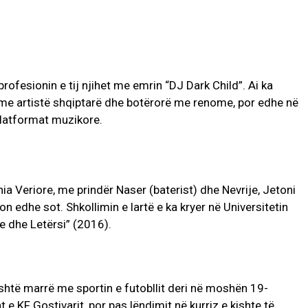
rofesionin e tij njihet me emrin “DJ Dark Child”. Ai ka
e artistë shqiptarë dhe botërorë me renome, por edhe në
platformat muzikore.
AKTUALITET
VERA GJONAJ – NJË EMËR I
NJOHUR I DIASPORËS
SHQIPTARE NË ITALI
ia Veriore, me prindër Naser (baterist) dhe Nevrije, Jetoni
Gjin Musa
-
20 Shtator 2025
1
on edhe sot. Shkollimin e lartë e ka kryer në Universitetin
e dhe Letërsi” (2016).
htë marrë me sportin e futobllit deri në moshën 19-
 e KF Gostivarit, por pas lëndimit në kurriz e kishte të