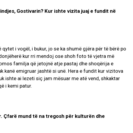
ndjes, Gostivarin? Kur ishte vizita juaj e fundit në
ë qytet i vogël, i bukur, jo se ka shumë gjëra për të bërë po
donjëherë kur rri mendoj ose shoh foto të vjetra më
mos familja që jetojnë atje pastaj dhe shoqërija e
k kanë emigruar jashtë si unë. Hera e fundit kur vizitova
uk ishte ai lezeti siç jam mësuar me atë vend, shkaktar
ë i kemi patur.
ër. Çfarë mund të na tregosh për kulturën dhe