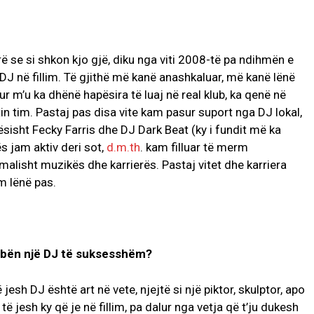
ë se si shkon kjo gjë, diku nga viti 2008-të pa ndihmën e
J në fillim. Të gjithë më kanë anashkaluar, më kanë lënë
ur m’u ka dhënë hapësira të luaj në real klub, ka qenë në
in tim. Pastaj pas disa vite kam pasur suport nga DJ lokal,
ësisht Fecky Farris dhe DJ Dark Beat (ky i fundit më ka
s jam aktiv deri sot,
d.m.th
. kam filluar të merm
malisht muzikës dhe karrierës. Pastaj vitet dhe karriera
m lënë pas.
e bën një DJ të suksesshëm?
sh DJ është art në vete, njejtë si një piktor, skulptor, apo
ë jesh ky që je në fillim, pa dalur nga vetja që t’ju dukesh