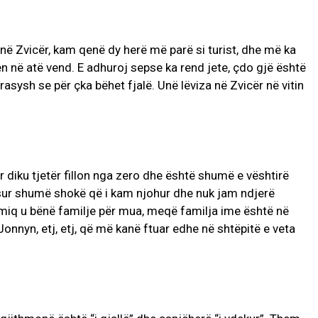
 në Zvicër, kam qenë dy herë më parë si turist, dhe më ka
n në atë vend. E adhuroj sepse ka rend jete, çdo gjë është
rasysh se për çka bëhet fjalë. Unë lëviza në Zvicër në vitin
ar diku tjetër fillon nga zero dhe është shumë e vështirë
sur shumë shokë që i kam njohur dhe nuk jam ndjerë
miq u bënë familje për mua, meqë familja ime është në
, Jonnyn, etj, etj, që më kanë ftuar edhe në shtëpitë e veta