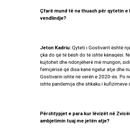
Çfarë mund të na thuash për qytetin e li
vendlindje?
Jeton Kadriu:
Qyteti i Gostivarit është nj
çka do që të bësh do të ishte kënaqësi. N
kujtohet dhe ndonjëherë më mungon, sido
fëmijërisë që disa kanë ngelur atje dhe nu
Gostivarin ishte në verën e 2020-ës. Po n
ishte pandemija dhe shkaku i kufizimeve q
Përshtypjet e para kur lëvizët në Zvic
ambjetimin tuaj me jetën atje?