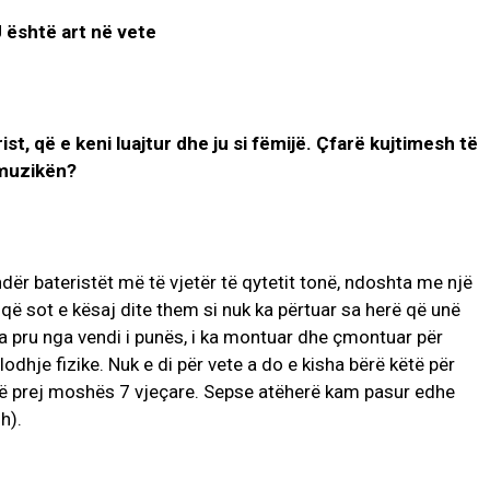
 është art në vete
st, që e keni luajtur dhe ju si fëmijë. Çfarë kujtimesh të
 muzikën?
dër bateristët më të vjetër të qytetit tonë, ndoshta me një
e që sot e kësaj dite them si nuk ka përtuar sa herë që unë
ka pru nga vendi i punës, i ka montuar dhe çmontuar për
dhje fizike. Nuk e di për vete a do e kisha bërë këtë për
që prej moshës 7 vjeçare. Sepse atëherë kam pasur edhe
h).