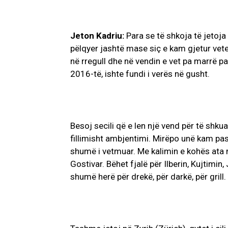
Jeton Kadriu:
Para se të shkoja të jetoja
pëlqyer jashtë mase siç e kam gjetur vete
në rregull dhe në vendin e vet pa marrë pa
2016-të, ishte fundi i verës në gusht.
Besoj secili që e len një vend për të shku
fillimisht ambjentimi. Mirëpo unë kam pa
shumë i vetmuar. Me kalimin e kohës ata 
Gostivar. Bëhet fjalë për Ilberin, Kujtimin
shumë herë për drekë, për darkë, për grill.