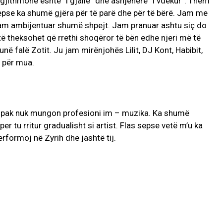
i gjithmonë është “i gjallë” dhe asnjëherë “i vdekur”. Them
sepse ka shumë gjëra për të parë dhe për të bërë. Jam me
jam ambijentuar shumë shpejt. Jam pranuar ashtu siç do
të theksohet që rrethi shoqëror të bën edhe njeri më të
në falë Zotit. Ju jam mirënjohës Lilit, DJ Kont, Habibit,
je për mua.
aspak nuk mungon profesioni im – muzika. Ka shumë
per tu rritur gradualisht si artist. Flas sepse vetë m’u ka
formoj në Zyrih dhe jashtë tij.