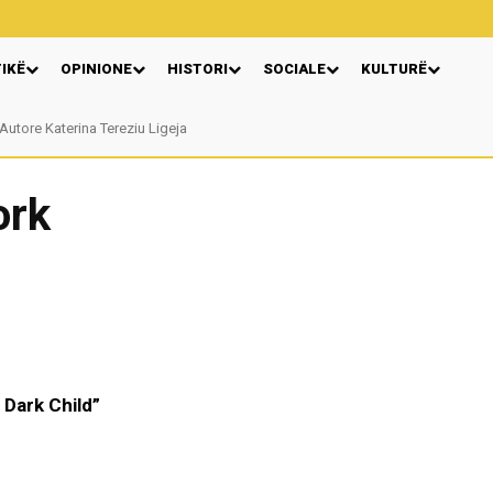
TIKË
OPINIONE
HISTORI
SOCIALE
KULTURË
Autore Katerina Tereziu Ligeja
ork
J Dark Child”