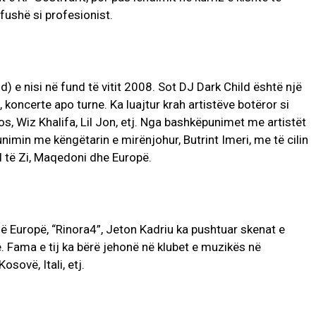
fushë si profesionist.
d) e nisi në fund të vitit 2008. Sot DJ Dark Child është një
 koncerte apo turne. Ka luajtur krah artistëve botëror si
, Wiz Khalifa, Lil Jon, etj. Nga bashkëpunimet me artistët
nimin me këngëtarin e mirënjohur, Butrint Imeri, me të cilin
al të Zi, Maqedoni dhe Europë.
ë Europë, “Rinora4”, Jeton Kadriu ka pushtuar skenat e
Fama e tij ka bërë jehonë në klubet e muzikës në
osovë, Itali, etj.