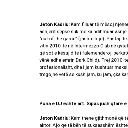
Jeton Kadriu:
Kam filluar të mësoj njëher
asnjërit sepse nuk më ka ndihmuar asnjë D
“out of the game” (jashtë loje). Pastaj dik
vitin 2010-të në Intermezzo Club në qytet
që sot e kësaj dite i falemenderoj, përkat
vënë edhe emrin Dark Child). Prej 2010-të
profesionalisht, dhe i jam kushtuar maksi
tregojnë vetë se kush jam, ku jam, çka ka
Puna e DJ është art. Sipas jush çfarë 
Jeton Kadriu:
Kam thënë gjithmonë që të je
aktor. Ajo që të bën të suksesshëm është t