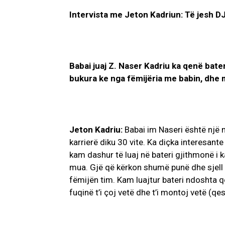
Intervista me Jeton Kadriun: Të jesh DJ
Babai juaj Z. Naser Kadriu ka qenë bateri
bukura ke nga fëmijëria me babin, dhe
Jeton Kadriu:
Babai im Naseri është një n
karrierë diku 30 vite. Ka diçka interesant
kam dashur të luaj në bateri gjithmonë i 
mua. Gjë që kërkon shumë punë dhe sjell lo
fëmijën tim. Kam luajtur bateri ndoshta 
fuqinë t’i çoj vetë dhe t’i montoj vetë (qes