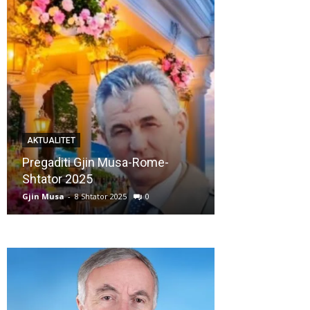
AKTUALITET
AKTUALITET
Pregaditi Gjin Musa-Rome-
Shtator 2025
Nga: Ndue Ded
Gjin Musa
-
8 Shtator 2025
0
Gjin Musa
-
28 Korr