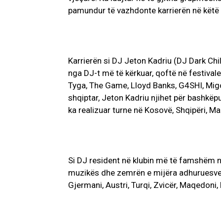
pamundur të vazhdonte karrierën në këtë 
Karrierën si DJ Jeton Kadriu (DJ Dark Chil
nga DJ-t më të kërkuar, qoftë në festivale,
Tyga, The Game, Lloyd Banks, G4SHI, Migos
shqiptar, Jeton Kadriu njihet për bashkëpu
ka realizuar turne në Kosovë, Shqipëri, M
Si DJ resident në klubin më të famshëm n
muzikës dhe zemrën e mijëra adhuruesve. 
Gjermani, Austri, Turqi, Zvicër, Maqedoni, K