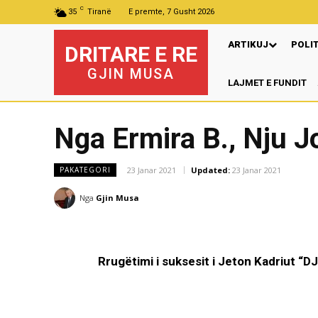
C
35
Tiranë
E premte, 7 Gusht 2026
ARTIKUJ
POLI
DRITARE E RE
GJIN MUSA
LAJMET E FUNDIT
Nga Ermira B., Nju J
23 Janar 2021
Updated:
23 Janar 2021
PAKATEGORI
Nga
Gjin Musa
Rrugëtimi i suksesit i Jeton Kadriut “D