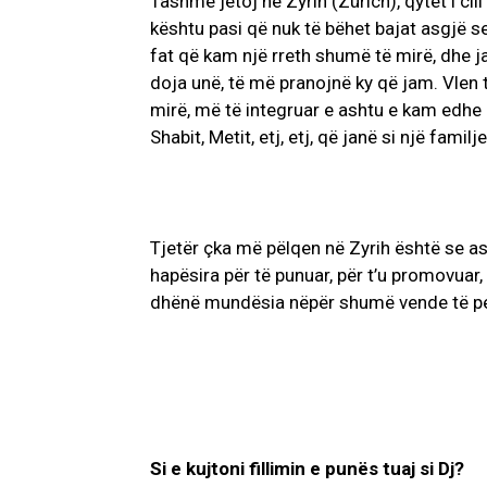
Tashme jetoj në Zyrih (Zürich), qytet i cil
kështu pasi që nuk të bëhet bajat asgjë 
fat që kam një rreth shumë të mirë, dhe 
doja unë, të më pranojnë ky që jam. Vlen 
mirë, më të integruar e ashtu e kam edhe u
Shabit, Metit, etj, etj, që janë si një famil
Tjetër çka më pëlqen në Zyrih është se 
hapësira për të punuar, për t’u promovuar, 
dhënë mundësia nëpër shumë vende të per
Si e kujtoni fillimin e punës tuaj si Dj?