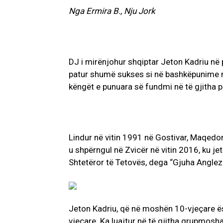
Nga Ermira B., Nju Jork
DJ i mirënjohur shqiptar Jeton Kadriu në p
patur shumë sukses si në bashkëpunime m
këngët e punuara së fundmi në të gjitha 
Lindur në vitin 1991 në Gostivar, Maqedon
u shpërngul në Zvicër në vitin 2016, ku jet
Shtetëror të Tetovës, dega “Gjuha Anglez
Jeton Kadriu, që në moshën 10-vjeçare ës
vjeçare. Ka luajtur në të gjitha grupmoshat