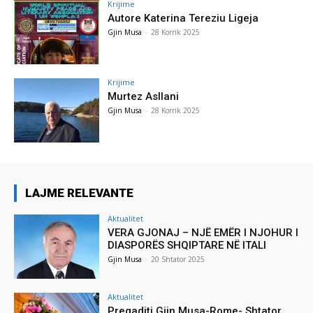
Krijime
Autore Katerina Tereziu Ligeja
Gjin Musa
-
28 Korrik 2025
Krijime
Murtez Asllani
Gjin Musa
-
28 Korrik 2025
LAJME RELEVANTE
Aktualitet
VERA GJONAJ – NJË EMËR I NJOHUR I
DIASPORËS SHQIPTARE NË ITALI
Gjin Musa
-
20 Shtator 2025
Aktualitet
Pregaditi Gjin Musa-Rome- Shtator