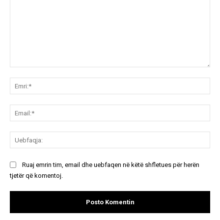
Koment:
Emr
Ema
Ue
Ruaj emrin tim, email dhe uebfaqen në këtë shfletues për herën
tjetër që komentoj.