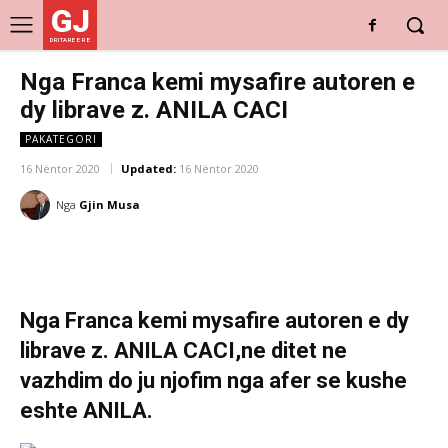
GJ
DRITARE E RE
Nga Franca kemi mysafire autoren e
dy librave z. ANILA CACI
PAKATEGORI
16 Nëntor 2020
Updated:
16 Nëntor 2020
Nga
Gjin Musa
Nga Franca kemi mysafire autoren e dy
librave z. ANILA CACI,ne ditet ne
vazhdim do ju njofim nga afer se kushe
eshte ANILA.