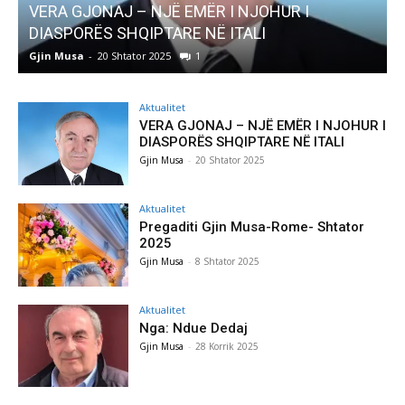
AKTUALITET
Pregaditi Gjin Musa-Rome- Shtator 2025
Gjin Musa
-
8 Shtator 2025
0
Aktualitet
VERA GJONAJ – NJË EMËR I NJOHUR I
DIASPORËS SHQIPTARE NË ITALI
Gjin Musa
-
20 Shtator 2025
Aktualitet
Pregaditi Gjin Musa-Rome- Shtator
2025
Gjin Musa
-
8 Shtator 2025
Aktualitet
Nga: Ndue Dedaj
Gjin Musa
-
28 Korrik 2025