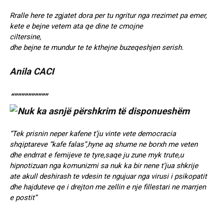
Rralle here te zgjatet dora per tu ngritur nga rrezimet pa emer,
kete e bejne vetem ata qe dine te cmojne
ciltersine,
dhe bejne te mundur te te kthejne buzeqeshjen serish.
Anila CACI
“””””””””””
“Tek prisnin neper kafene t’ju vinte vete democracia
shqiptareve “kafe falas”,hyne aq shume ne borxh me veten
dhe endrrat e femijeve te tyre,saqe ju zune myk trute,u
hipnotizuan nga komunizmi sa nuk ka bir nene t’jua shkrije
ate akull deshirash te vdesin te ngujuar nga virusi i psikopatit
dhe hajduteve qe i drejton me zellin e nje fillestari ne marrjen
e postit”