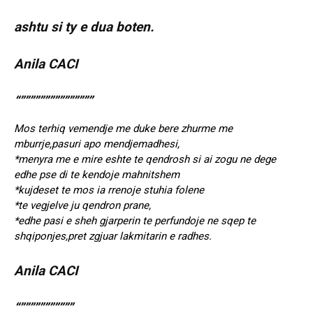
ashtu si ty e dua boten.
Anila CACI
“”””””””””””””””
Mos terhiq vemendje me duke bere zhurme me
mburrje,pasuri apo mendjemadhesi,
*menyra me e mire eshte te qendrosh si ai zogu ne dege
edhe pse di te kendoje mahnitshem
*kujdeset te mos ia rrenoje stuhia folene
*te vegjelve ju qendron prane,
*edhe pasi e sheh gjarperin te perfundoje ne sqep te
shqiponjes,pret zgjuar lakmitarin e radhes.
Anila CACI
“”””””””””””