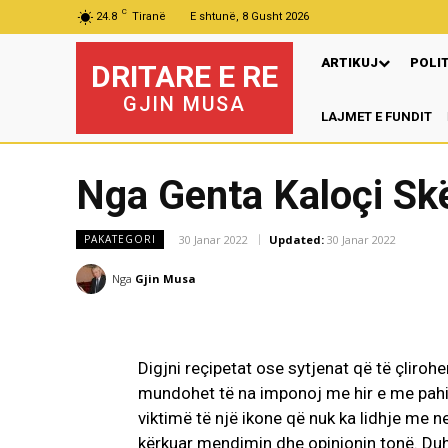
C
24.8
Tiranë
E shtunë, 8 Gusht 2026
ARTIKUJ
POLI
DRITARE E RE
GJIN MUSA
LAJMET E FUNDIT
P
Nga Genta Kaloçi Sk
30 Janar 2022
Updated:
30 Janar 2022
PAKATEGORI
Nga
Gjin Musa
Digjni reçipetat ose sytjenat që të çliro
mundohet të na imponoj me hir e me pahir
viktimë të një ikone që nuk ka lidhje me 
kërkuar mendimin dhe opinionin tonë. Duh