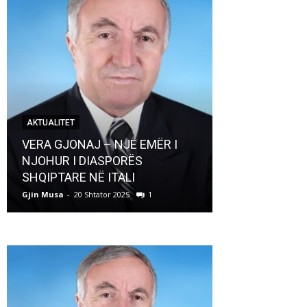
AKTUALITET
AKTUALITET
VERA GJONAJ – NJË EMËR I
NJOHUR I DIASPORËS
Pregaditi Gji
SHQIPTARE NË ITALI
Shtator 2025
Gjin Musa
-
20 Shtator 2025
1
Gjin Musa
-
8 Shtat