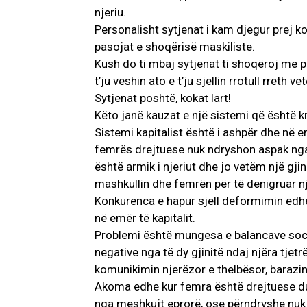
njeriu.
Personalisht sytjenat i kam djegur prej 
pasojat e shoqërisë maskiliste.
Kush do ti mbaj sytjenat ti shoqëroj me pe
t’ju veshin ato e t’ju sjellin rrotull rreth ve
Sytjenat poshtë, kokat lart!
Këto janë kauzat e një sistemi që është k
Sistemi kapitalist është i ashpër dhe në emë
femrës drejtuese nuk ndryshon aspak nga r
është armik i njeriut dhe jo vetëm një gjin
mashkullin dhe femrën për të denigruar njër
Konkurenca e hapur sjell deformimin edhe
në emër të kapitalit.
Problemi është mungesa e balancave soci
negative nga të dy gjinitë ndaj njëra tje
komunikimin njerëzor e thelbësor, barazin
Akoma edhe kur femra është drejtuese duh
nga meshkujt eprorë, ose përndryshe nuk d