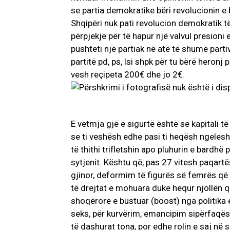
se partia demokratike bëri revolucionin e 
Shqipëri nuk pati revolucion demokratik të
përpjekje për të hapur një valvul presioni
pushteti një partiak në atë të shumë part
partitë pd, ps, lsi shpk për tu bërë heronj
vesh reçipeta 200€ dhe jo 2€.
E vetmja gjë e sigurtë është se kapitali të
se ti veshësh edhe pasi ti heqësh ngelesh 
të thithi trifletshin apo pluhurin e bardh
sytjenit. Kështu që, pas 27 vitesh paqartë
gjinor, deformim të figurës së femrës që 
të drejtat e mohuara duke hequr njollën që
shoqërore e bustuar (boost) nga politika 
seks, për kurvërim, emancipim sipërfaqës
të dashurat tona, por edhe rolin e saj në