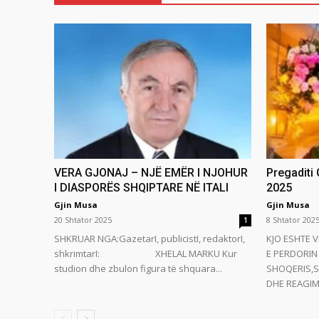
VERA GJONAJ – NJË EMËR I NJOHUR
Pregaditi
I DIASPORËS SHQIPTARE NË ITALI
2025
Gjin Musa
Gjin Musa
20 Shtator 2025
8 Shtator 202
1
SHKRUAR NGA:GazetarI, publicistI, redaktorI,
KJO ESHTE V
shkrimtarI: XHELAL MARKU Kur
E PERDORIN 
studion dhe zbulon figura të shquara...
SHOQERIS,S
DHE REAGIMI