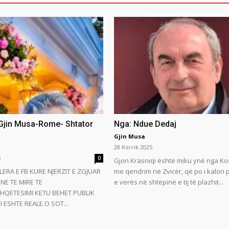
 Gjin Musa-Rome- Shtator
Nga: Ndue Dedaj
Gjin Musa
28 Korrik 2025
5
0
Gjon Krasniqi është miku ynë nga Ko
LERA E FB KURE NJERZIT E ZGJUAR
me qendrim në Zvicër, që po i kalon
NE TE MIRE TE
e verës në shtëpinë e tij të plazhit...
HQETESIMI KETU BEHET PUBLIK
 ESHTE REALE.O SOT...