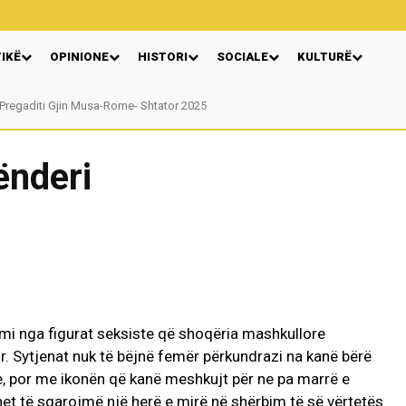
TIKË
OPINIONE
HISTORI
SOCIALE
KULTURË
regaditi Gjin Musa-Rome- Shtator 2025
Nga: Ndue Dedaj
ënderi
hemi nga figurat seksiste që shoqëria mashkullore
. Sytjenat nuk të bëjnë femër përkundrazi na kanë bërë
ne, por me ikonën që kanë meshkujt për ne pa marrë e
et të sqarojmë një herë e mirë në shërbim të së vërtetës