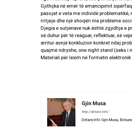
Gjithçka në emër të emancipimit sipërfaqës
pasojat e veta me individë problematikë, 
rritjeje dhe një shoqëri me probleme social
Djegia e sutjenave nuk është zgjidhja e 
së duhur për të reaguar, reflektuar, së v
arritur asnjë konkluzion konkret ndaj pro
quajmë ndryshe, one night stand (seks i n
Materiali për lexim në formatin elektronik 
Gjin Musa
http://dritare.info/
Dritare.Info Gjin Musa, Botues