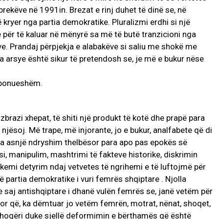
brekëve në 1991in. Brezat e rinj duhet të dinë se, në
 kryer nga partia demokratike. Pluralizmi erdhi si një
 e për të kaluar në mënyrë sa më të butë tranzicioni nga
ive. Prandaj përpjekja e alabakëve si saliu me shokë me
 pa arsye është sikur të pretendosh se, je më e bukur nëse
 zbrazi xhepat, të shiti një produkt të kotë dhe prapë para
njësoj. Më trape, më injorante, jo e bukur, analfabete që di
ë pa asnjë ndryshim thelbësor para apo pas epokës së
si, manipulim, mashtrimi të fakteve historike, diskrimin
kemi detyrim ndaj vetvetes të ngrihemi e të luftojmë për
 partia demokratike i vuri femrës shqiptare . Njolla
e saj antishqiptare i dhanë vulën femrës se, janë vetëm për
or që, ka dëmtuar jo vetëm femrën, motrat, nënat, shoqet,
 shoqëri duke sjellë deformimin e bërthamës që është