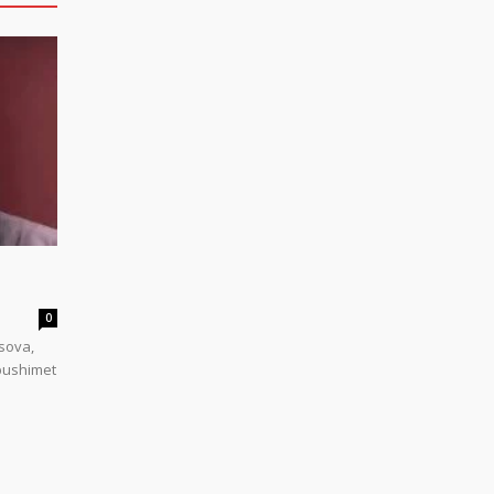
0
sova,
 pushimet