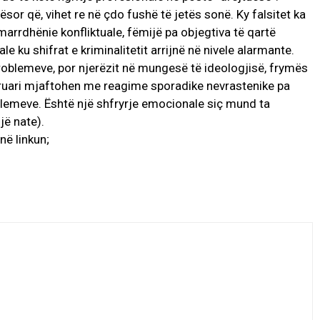
or që, vihet re në çdo fushë të jetës sonë. Ky falsitet ka
marrdhënie konfliktuale, fëmijë pa objegtiva të qartë
e ku shifrat e kriminalitetit arrijnë në nivele alarmante.
problemeve, por njerëzit në mungesë të ideologjisë, frymës
epruari mjaftohen me reagime sporadike nevrastenike pa
blemeve. Është një shfryrje emocionale siç mund ta
jë nate).
në linkun;