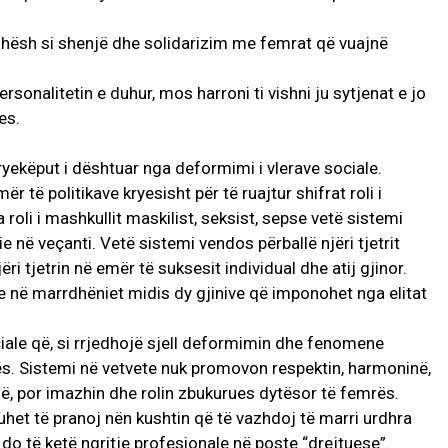
kohësh si shenjë dhe solidarizim me femrat që vuajnë
rsonalitetin e duhur, mos harroni ti vishni ju sytjenat e jo
tes.
ryekëput i dështuar nga deformimi i vlerave sociale.
r të politikave kryesisht për të ruajtur shifrat roli i
oli i mashkullit maskilist, seksist, sepse vetë sistemi
ie në veçanti. Vetë sistemi vendos përballë njëri tjetrit
i tjetrin në emër të suksesit individual dhe atij gjinor.
 në marrdhëniet midis dy gjinive që imponohet nga elitat
ale që, si rrjedhojë sjell deformimin dhe fenomene
trës. Sistemi në vetvete nuk promovon respektin, harmoninë,
ë, por imazhin dhe rolin zbukurues dytësor të femrës.
et të pranoj nën kushtin që të vazhdoj të marri urdhra
o të ketë ngritje profesionale në poste “drejtuese”.