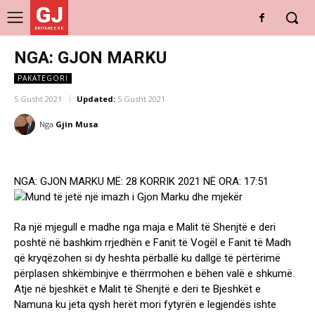
GJ
DRITARE E RE
NGA: GJON MARKU
PAKATEGORI
5 Gusht 2021
Updated:
5 Gusht 2021
Nga
Gjin Musa
NGA: GJON MARKU MË: 28 KORRIK 2021 NË ORA: 17:51
Ra një mjegull e madhe nga maja e Malit të Shenjtë e deri
poshtë në bashkim rrjedhën e Fanit të Vogël e Fanit të Madh
që kryqëzohen si dy heshta përballë ku dallgë të përtërimë
përplasen shkëmbinjve e thërrmohen e bëhen valë e shkumë.
Atje në bjeshkët e Malit të Shenjtë e deri te Bjeshkët e
Namuna ku jeta qysh herët mori fytyrën e legjendës ishte