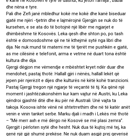
e kanë në Kosovën e tyre të dashur, ku jeton familja , babai
dhe nëna e tyre.
Pali dhe Zefi janë mbledhur kokë me kokë dhe kanë biseduar
gjatë me njëri -tjetrin dhe e lajmërojnë Gjergjin se nuk do të
kursehen, e se ata do të botojnë një libër me ngjarjet e
dhimbëshme të Kosovës. Leka qesh dhe shton po, po tash
është e domosdoshme që ne të kthejmë sytë nga libri dhe
dija. Ne nuk mund të matemi me të tjerët me pushkën e gjatë,
as me cilësinë e telefonit, arma e vetme në duart tona është
kultura dhe dija.
Gjergji dëgjon me vëmendje e mbështet kryet ndër duar dhe
mendohet, pastaj thotë: Hallall gjiri i nënës, hallall lekët që
jepen për njerëzit e dijes dhe kulturës në këtë kohë tranzicioni.
Pastaj Gjergji tregon një ngjarje të veçantë të tij. Ka qënë një
moment i jashtëzakonshëm kur kam vajtur në Austri, ku Leka
qëndroi gjashtë ditë dhe iku për në Australi. Unë vajta ta
takoja. Kosova ishte vënë në shtetrrethim dhe në të katër anët
venin e vinin tanket serbe. Marku djali i madh i Lekës më thotë
– “Më merr axh e më dërgo në Kosovë se më plasi zemra”.
Gjergjit i përloten sytë dhe hesht. Nuk dua të kujtoj më tej, ka
qenë një gjë shumë prekëse. Ne nuk duam asgjë prej qeverisë