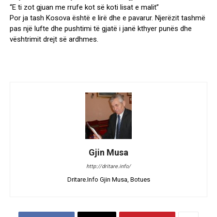
“E ti zot gjuan me rrufe kot së koti lisat e malit”
Por ja tash Kosova është e lirë dhe e pavarur. Njerëzit tashmë
pas një lufte dhe pushtimi të gjatë i janë kthyer punës dhe
vështrimit drejt së ardhmes.
Gjin Musa
http://dritare.info/
Dritare.Info Gjin Musa, Botues