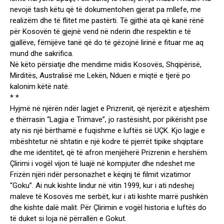
nevojë tash këtu që të dokumentohen gjerat pa mllefe, me
realizëm dhe të flitet me pastërti. Të gjithë ata që kanë rënë
për Kosovën të gjejnë vend në nderin dhe respektin e të
gjallëve, fëmijëve tanë që do të gëzojnë lirinë e fituar me aq
mund dhe sakrifica.
Në këto përsiatje dhe mendime midis Kosovës, Shqipërisë,
Mirditës, Australisë me Lekën, Nduen e miqtë e tjerë po
kalonim këtë natë.
* *
Hyjmë në njërën ndër lagjet e Prizrenit, që njerëzit e atjeshëm
e thërrasin “Lagjia e Trimave”, jo rastësisht, por pikërisht pse
aty nis një bërthamë e fuqishme e luftës së UÇK. Kjo lagje e
mbështetur në shtatin e një kodre të pjerrët tipike shqiptare
dhe me identitet, që të afron menjëherë Prizrenin e hershëm.
Çlirimi i vogël vijon të luajë në kompjuter dhe ndeshet me
Frizën njëri ndër personazhet e këqinj të filmit vizatimor
“Goku”. Ai nuk kishte lindur në vitin 1999, kur i ati ndeshej
maleve të Kosovës me serbët, kur i ati kishte marrë pushkën
dhe kishte dalë malit. Për Çlirimin e vogël historia e luftës do
të duket si loja në përrallën e Gokut.