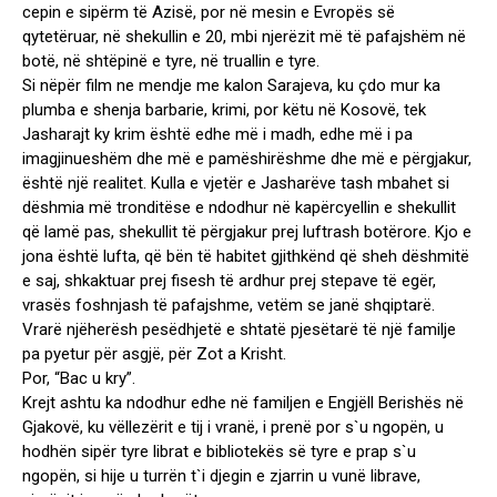
cepin e sipërm të Azisë, por në mesin e Evropës së
qytetëruar, në shekullin e 20, mbi njerëzit më të pafajshëm në
botë, në shtëpinë e tyre, në truallin e tyre.
Si nëpër film ne mendje me kalon Sarajeva, ku çdo mur ka
plumba e shenja barbarie, krimi, por këtu në Kosovë, tek
Jasharajt ky krim është edhe më i madh, edhe më i pa
imagjinueshëm dhe më e pamëshirëshme dhe më e përgjakur,
është një realitet. Kulla e vjetër e Jasharëve tash mbahet si
dëshmia më tronditëse e ndodhur në kapërcyellin e shekullit
që lamë pas, shekullit të përgjakur prej luftrash botërore. Kjo e
jona është lufta, që bën të habitet gjithkënd që sheh dëshmitë
e saj, shkaktuar prej fisesh të ardhur prej stepave të egër,
vrasës foshnjash të pafajshme, vetëm se janë shqiptarë.
Vrarë njëherësh pesëdhjetë e shtatë pjesëtarë të një familje
pa pyetur për asgjë, për Zot a Krisht.
Por, “Bac u kry”.
Krejt ashtu ka ndodhur edhe në familjen e Engjëll Berishës në
Gjakovë, ku vëllezërit e tij i vranë, i prenë por s`u ngopën, u
hodhën sipër tyre librat e bibliotekës së tyre e prap s`u
ngopën, si hije u turrën t`i djegin e zjarrin u vunë librave,