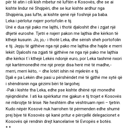
për të atin i cili kish mbetur në luftën e Kosovës, dhe se ai
kishte lindur në Shqipëri, dhe se kur kishte ardhur nga
Shqipëria, pas lufte, ai kishte qenë një foshnjë pa baba.
Leka i përlotur nxjerr portofolin e tij.
Unë e dua një pako me lajthi, i thotë djaloshit dhe i zgjat një
dhjetë euroshe. Tjetri e nxjerr pakon me lajthia dhe kërkon të
kthejë kusurin. Jo, jo,- i thotë Leka, dhe sërish sheh portofolin
e tij. Jepju të gjithëve nga një pako me lajthia dhe hajde e merri
lekët. Djaloshi na zgjati të gjithëve ne nga një pako me lajthia
dhe kërkoi t`i kthejë Lekës ndonjë euro, por Leka tashmë nxori
një kartëmonedhë me një prerje disa herë më të madhe,-
merri, merri këto, – dhe lotët ishin në mjekrën e tij.
Djali e pa Lekën dhe pasi u përshëndet më të gjithë me sytë që
i shëndrisnin nga gëzimi bëri të largohej.
-Pak i kishte tha Leka, edhe pse kishte dhënë një monedhë
njëqindëshe. I ati ka spërkatur me gjakun e tij trojet e Kosovës
në mbrojtje të lirisë. Ne heshtëm dhe vështruam njeri – tjetrin.
Kudo nëpër Kosovë nuk harrohen të përmenden edhe shumë
prej bijve të Kosovës që kanë pritur e përcjellë delegacionet e
Kosovës që rendnin drejt kancelarive të Evropës e botës.
* *