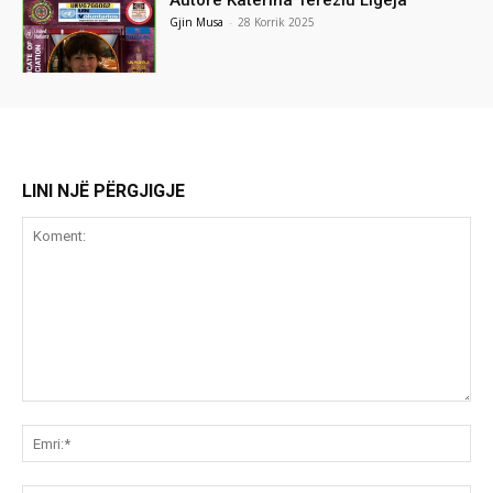
Autore Katerina Tereziu Ligeja
Gjin Musa
-
28 Korrik 2025
LINI NJË PËRGJIGJE
Koment:
Emr