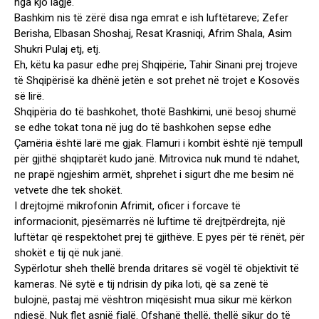
nga kjo lagje.
Bashkim nis të zërë disa nga emrat e ish luftëtareve; Zefer
Berisha, Elbasan Shoshaj, Resat Krasniqi, Afrim Shala, Asim
Shukri Pulaj etj, etj.
Eh, këtu ka pasur edhe prej Shqipërie, Tahir Sinani prej trojeve
të Shqipërisë ka dhënë jetën e sot prehet në trojet e Kosovës
së lirë.
Shqipëria do të bashkohet, thotë Bashkimi, unë besoj shumë
se edhe tokat tona në jug do të bashkohen sepse edhe
Çamëria është larë me gjak. Flamuri i kombit është një tempull
për gjithë shqiptarët kudo janë. Mitrovica nuk mund të ndahet,
ne prapë ngjeshim armët, shprehet i sigurt dhe me besim në
vetvete dhe tek shokët.
I drejtojmë mikrofonin Afrimit, oficer i forcave të
informacionit, pjesëmarrës në luftime të drejtpërdrejta, një
luftëtar që respektohet prej të gjithëve. E pyes për të rënët, për
shokët e tij që nuk janë.
Sypërlotur sheh thellë brenda dritares së vogël të objektivit të
kameras. Në sytë e tij ndrisin dy pika loti, që sa zenë të
bulojnë, pastaj më vështron miqësisht mua sikur më kërkon
ndjesë. Nuk flet asnjë fjalë. Ofshanë thellë, thellë sikur do të