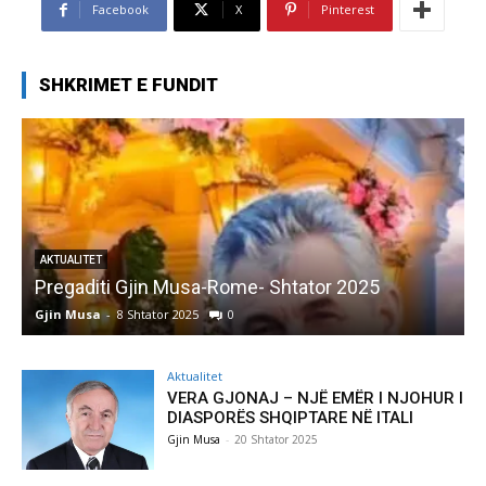
Facebook
X
Pinterest
SHKRIMET E FUNDIT
AKTUALITET
Pregaditi Gjin Musa-Rome- Shtator 2025
Gjin Musa
-
8 Shtator 2025
0
G
Aktualitet
VERA GJONAJ – NJË EMËR I NJOHUR I
DIASPORËS SHQIPTARE NË ITALI
Gjin Musa
-
20 Shtator 2025