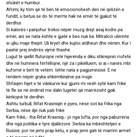
shokët e humbur.
Afrimi, ky trim që të bën të emocionohesh deri në qelizën e
fundit, u betua se do të merrte hak në emër të gjakut të
derdhur.
Si kalorës i panjohur trokoi nëpër muzg drejt asaj kodre pa
emër, ani se nata është e gjatë e bes nuk ka. Mitralozi ulërinte
si ujku maje thepit. Uli kryet dhe kujtoi atdheun dhe nënën. Kur i
pashë prej ëndrrës vijmë thashë.
Lugut të qiellit fluturojnë retë hijerënda e diku shkrepnin rrufetë
dhe në humnera fërfëllojnë, një za i pikëlluem, si ai i nanës mbi
kufomë e birit të vetëm. Ishte nata e pagjumësisë. E ne
rendem nëpër gryka shkëmbinjëve pa rrugë.
Shfaqen hijet e të vdekurve kur gjumi mi vesh sytë kam frikë
të fle se në ëndrrat me dalin lugetër që marrëzisht gjak
kërkojnë të derdhin.
Ashtu turbull, Rifat Krasniqin e pyes, nëse sot ka frika nga
Serbia, nëse dje nuk pati frikë.
Kam frikë,- tha Rifat Krasniqi,- jo nga lufta, por nga paburrëria
dhe nga politika e tyre djallëzore. Serbia ka mbështetjen e
Rusisë, por ne jemi prap këtu, e prap jemi gati të marrim armët