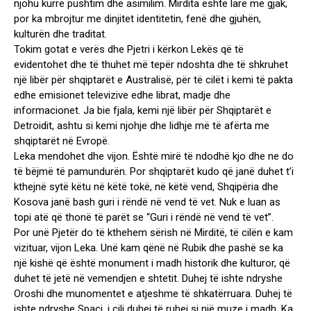
njohu kurrë pushtim dhe asimilim. Mirdita është larë me gjak,
por ka mbrojtur me dinjitet identitetin, fenë dhe gjuhën,
kulturën dhe traditat.
Tokim gotat e verës dhe Pjetri i kërkon Lekës që të
evidentohet dhe të thuhet më tepër ndoshta dhe të shkruhet
një libër për shqiptarët e Australisë, për të cilët i kemi të pakta
edhe emisionet televizive edhe librat, madje dhe
informacionet. Ja bie fjala, kemi një libër për Shqiptarët e
Detroidit, ashtu si kemi njohje dhe lidhje më të afërta me
shqiptarët në Evropë.
Leka mendohet dhe vijon. Është mirë të ndodhë kjo dhe ne do
të bëjmë të pamundurën. Por shqiptarët kudo që janë duhet t’i
kthejnë sytë këtu në këtë tokë, në këtë vend, Shqipëria dhe
Kosova janë bash guri i rëndë në vend të vet. Nuk e luan as
topi atë që thonë të parët se “Guri i rëndë në vend të vet”.
Por unë Pjetër do të kthehem sërish në Mirditë, të cilën e kam
vizituar, vijon Leka. Unë kam qënë në Rubik dhe pashë se ka
një kishë që është monument i madh historik dhe kulturor, që
duhet të jetë në vemendjen e shtetit. Duhej të ishte ndryshe
Oroshi dhe munomentet e atjeshme të shkatërruara. Duhej të
ishte ndryshe Spaçi, i cili duhej të ruhej si një muze i madh. Ka