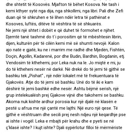
dhe shtetit të Kosovës. Mjafton të bëhet Kosova. Ne tash i
kemi kthyer sytë nga dija, nga shkollimi, nga libri. Pali dhe Zefi
duan që të shkruhen e të lihen ndër letra të pathënat e
Kosoves, luftës, ditëve të vështira të së shkuarës.
Ne jemi një shtet i dobët e që duhet të formohet e njihet.
Djemtë tanë tashmë do t`i porositim që të mbështesin librin,
dijen, kulturën për të cilën kemi më së shumti nevojë. Kalon
ajo natë e gjatë, ku ne i marrim me radhë dhe Mjedën, Fishtën,
Doçin, Agollin, Kadarenë, por dhe Budin, Bardhin, Bogdanin, etj.
Vendosim të kthehemi, por Leka nuk na le. Jo miqtë e mi, ju
do të ktheheni nesër në darkë. Në drekë do të jemi të gjithë se
bashku tek „Pishat“ , një ndër lokalet më të frekuentuara të
Gjakovës. Atje do të jemi së bashku. Unë do të iki e kam
dëshirë të jemi bashkë edhe nesër. Ashtu bëjmë serish, një
grup intelekualësh prej Gjakove vijnë dhe takohemi se bashku.
Akoma nuk kishte ardhur porosia kur një djalë në klasën e
pestë u afrua me një çantë me lajthi. Një euro një qese. Të
gjithë e vështruam dhe secili prej nesh ndjeu një keqardhje pse
ai ishte i vogël. Leka e mbajti për krahu dhe e pyeti se në
ç‘klasë ishte? I kujt ishte? Djali sypërlotur filloi të mërmëriste