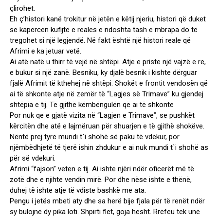
çlirohet.
Eh ç’histori kanë trokitur në jetën e këtij njeriu, histori që duket
se kapërcen kufijtë e reales e ndoshta tash e mbrapa do të
tregohet si një legjendë. Në fakt është një histori reale që
Afrimi e ka jetuar vetë.
Ai atë natë u thirr të vejë në shtëpi. Atje e priste një vajzë e re,
e bukur si një zanë. Besniku, ky djalë besnik i kishte dërguar
fjalë Afrimit të kthehej në shtëpi. Shokët e frontit vendosën që
ai të shkonte atje në zemër të “Lagjes së Trimave” ku gjendej
shtëpia e tij. Të gjithë këmbëngulën që ai të shkonte
Por nuk qe e gjatë vizita në “Lagjen e Trimave”, se pushkët
kërcitën dhe atë e lajmëruan për shuarjen e të gjithë shokëve.
Nëntë prej tyre mundi t`i shohë së paku të vdekur, por
njëmbëdhjetë të tjerë ishin zhdukur e ai nuk mundi t`i shohë as
për së vdekuri.
Afrimi “fajson” veten e tij. Ai ishte njëri ndër oficerët më të
zotë dhe e njihte vendin mirë. Por dhe nëse ishte e thënë,
duhej të ishte atje të vdiste bashkë me ata.
Pengu i jetës mbeti aty dhe sa herë bije fjala për të renët ndër
sy bulojnë dy pika loti. Shpirti flet, goja hesht. Rrëfeu tek unë