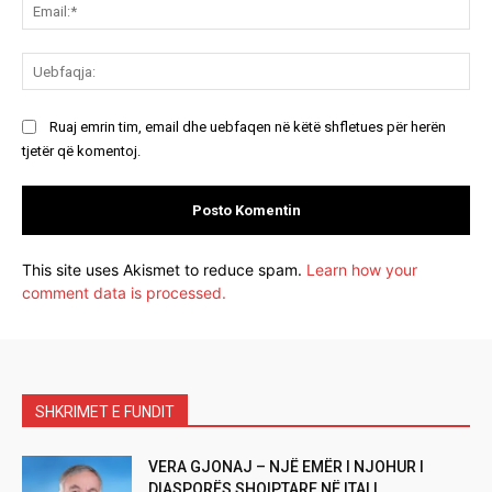
Ema
Ue
Ruaj emrin tim, email dhe uebfaqen në këtë shfletues për herën
tjetër që komentoj.
This site uses Akismet to reduce spam.
Learn how your
comment data is processed.
SHKRIMET E FUNDIT
VERA GJONAJ – NJË EMËR I NJOHUR I
DIASPORËS SHQIPTARE NË ITALI