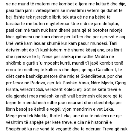
se ne mund të matemi me kombet e tjera me kulturë dhe dije,
pasi tash jam i vetëdijshëm se investimi i vetëm që duhet të
bëj, është tek njerëzit e librit, tek ata që ne na bëjnë të
barabartë me botën e qytetëruar. Unë e di se jam defiçitar,
pasi deri më tash nuk kam dhënë para që të botohet ndonjë
libër, gjithsesi unë kam dhënë për luftën dhe për njerëzit e saj.
Unë vetë kam lexuar shumë kur kam pasur mundësi. Tani
detyrimisht do t`i kushtohem më shumë kësaj ane, pra librit
dhe njerëzve të tij. Nëse për shekuj me radhë Mirdita në
shkëmb e gurë s`u mposht kurrë, mundi t`i japë kombit tonë
emra të mëdhenj të kulturës dhe dijes, që nga Gazullorët, të
cilët qenë bashkëpunëtorë dhe miq të Skëndërbeut, por dhe
profesor në Padova, gjer tek Pashko Vasa, Ndre Mjeda, Gjergj
Fishta, vëllezrit Suli, vëllezërit Koleci etj. Sot në këtë trevë e
cila gjendet mes malesh ka një vrull botimesh cilësore që të
bëjnë të mendohesh edhe pse resurset dhe mbështetja për
librin besoj se është e vogël, vijon mendimin e vet Leka.
Meqë jemi tek Mirdita, thotë Leka, unë dua të ndalem në një
vështrim të shpejtë për këtë trevë, e cila në historinë e
Shqipërisë ka një vend të veçantë dhe të nderuar. Treva që nuk