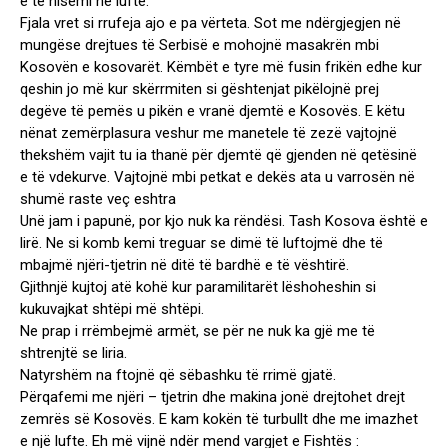
e të nisemi në luftë.
Fjala vret si rrufeja ajo e pa vërteta. Sot me ndërgjegjen në
mungëse drejtues të Serbisë e mohojnë masakrën mbi
Kosovën e kosovarët. Këmbët e tyre më fusin frikën edhe kur
qeshin jo më kur skërrmiten si gështenjat pikëlojnë prej
degëve të pemës u pikën e vranë djemtë e Kosovës. E këtu
nënat zemërplasura veshur me manetele të zezë vajtojnë
thekshëm vajit tu ia thanë për djemtë që gjenden në qetësinë
e të vdekurve. Vajtojnë mbi petkat e dekës ata u varrosën në
shumë raste veç eshtra
Unë jam i papunë, por kjo nuk ka rëndësi. Tash Kosova është e
lirë. Ne si komb kemi treguar se dimë të luftojmë dhe të
mbajmë njëri-tjetrin në ditë të bardhë e të vështirë.
Gjithnjë kujtoj atë kohë kur paramilitarët lëshoheshin si
kukuvajkat shtëpi më shtëpi.
Ne prap i rrëmbejmë armët, se për ne nuk ka gjë me të
shtrenjtë se liria.
Natyrshëm na ftojnë që sëbashku të rrimë gjatë.
Përqafemi me njëri – tjetrin dhe makina jonë drejtohet drejt
zemrës së Kosovës. E kam kokën të turbullt dhe me imazhet
e një lufte. Eh më vijnë ndër mend vargjet e Fishtës :