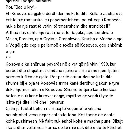
njerëzit i poqën barbarët.
Por, “Bac u kry”.
Eh Kosovë, sa gjak u derdh deri në këtë ditë. Kulla e Jasharëve
është një rast unikal e i papërsëritshëm, po cili cep i Kosovës
nuk e ka një rast të vetin, të tmerrshëm dhe tronditës!!?
A thua nuk është një rast më vete Raçaku, apo Lëndina e
Mejës, Drenica, apo Gryka e Carnalevës, Krusha e Madhe a ajo
e Vogël çdo cep e pëllëmbë e tokës së Kosovës, çdo shkëmb
e gur.
* *
Kosova e ka shënuar pavarësinë e vet që në vitin 1999, kur
serbët dhe shqiptarët u ndanë njëherë e mirë me njëri-tjetrin
përmes luftës së gjatë. Por për të arritur deri në këtë ditë
shumë bij e bija të Kosovës trime kanë derdhur gjakun e tyre
duke njomur tokën e Kosovës. Shumë të tjerë kanë kërkuar
botën e nuk kanë kursyer asgjë, mjafton që vendi i tyre të
ishte një ditë i lirë dhe i pavarur.
Gjithnjë festat bëhen në muaj të veçantë të vitit, na
ngushtohet vendi nëpër shtëpitë tona. Kot thonë që është
kohë pushimesh. Në fakt nuk është kohë e madhe pune. Dikujt
i ka ardhur vëllai nga Roma, do të rrijë pak ditë e do të kthehet