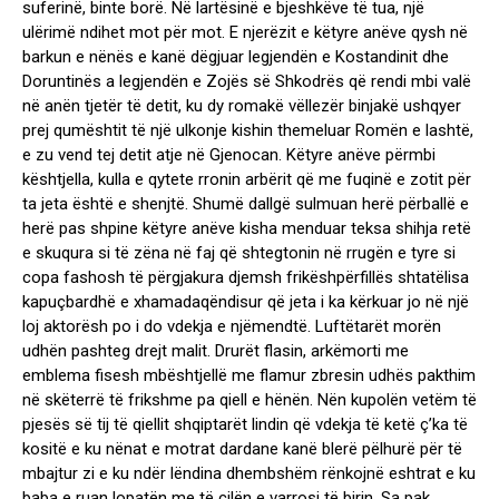
suferinë, binte borë. Në lartësinë e bjeshkëve të tua, një
ulërimë ndihet mot për mot. E njerëzit e këtyre anëve qysh në
barkun e nënës e kanë dëgjuar legjendën e Kostandinit dhe
Doruntinës a legjendën e Zojës së Shkodrës që rendi mbi valë
në anën tjetër të detit, ku dy romakë vëllezër binjakë ushqyer
prej qumështit të një ulkonje kishin themeluar Romën e lashtë,
e zu vend tej detit atje në Gjenocan. Këtyre anëve përmbi
kështjella, kulla e qytete rronin arbërit që me fuqinë e zotit për
ta jeta është e shenjtë. Shumë dallgë sulmuan herë përballë e
herë pas shpine këtyre anëve kisha menduar teksa shihja retë
e skuqura si të zëna në faj që shtegtonin në rrugën e tyre si
copa fashosh të përgjakura djemsh frikëshpërfillës shtatëlisa
kapuçbardhë e xhamadaqëndisur që jeta i ka kërkuar jo në një
loj aktorësh po i do vdekja e njëmendtë. Luftëtarët morën
udhën pashteg drejt malit. Drurët flasin, arkëmorti me
emblema fisesh mbështjellë me flamur zbresin udhës pakthim
në skëterrë të frikshme pa qiell e hënën. Nën kupolën vetëm të
pjesës së tij të qiellit shqiptarët lindin që vdekja të ketë ç’ka të
kositë e ku nënat e motrat dardane kanë blerë pëlhurë për të
mbajtur zi e ku ndër lëndina dhembshëm rënkojnë eshtrat e ku
baba e ruan lopatën me të cilën e varrosi të birin. Sa pak