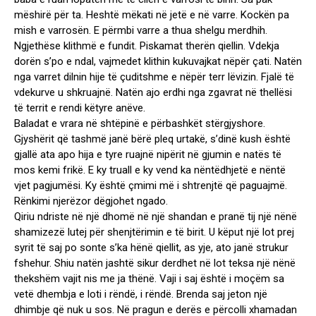
mëshirë për ta. Heshtë mëkati në jetë e në varre. Kockën pa
mish e varrosën. E përmbi varre a thua shelgu merdhih.
Ngjethëse klithmë e fundit. Piskamat therën qiellin. Vdekja
dorën s’po e ndal, vajmedet klithin kukuvajkat nëpër çati. Natën
nga varret dilnin hije të çuditshme e nëpër terr lëvizin. Fjalë të
vdekurve u shkruajnë. Natën ajo erdhi nga zgavrat në thellësi
të territ e rendi këtyre anëve.
Baladat e vrara në shtëpinë e përbashkët stërgjyshore.
Gjyshërit që tashmë janë bërë pleq urtakë, s’dinë kush është
gjallë ata apo hija e tyre ruajnë nipërit në gjumin e natës të
mos kemi frikë. E ky truall e ky vend ka nëntëdhjetë e nëntë
vjet pagjumësi. Ky është çmimi më i shtrenjtë që paguajmë.
Rënkimi njerëzor dëgjohet ngado.
Qiriu ndriste në një dhomë në një shandan e pranë tij një nënë
shamizezë lutej për shenjtërimin e të birit. U këput një lot prej
syrit të saj po sonte s’ka hënë qiellit, as yje, ato janë strukur
fshehur. Shiu natën jashtë sikur derdhet në lot teksa një nënë
thekshëm vajit nis me ja thënë. Vaji i saj është i moçëm sa
vetë dhembja e loti i rëndë, i rëndë. Brenda saj jeton një
dhimbje që nuk u sos. Në pragun e derës e përcolli xhamadan