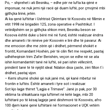
Po, – shprehet i ati Besniku, – edhe për ne lufta ka qënë e
imponuar, ne nuk jemi një racë që duam luftë, por çmojmë mbi
gjithçka lirinë, jetën.
Ai ka qenë luftëtar i Ushtrisë Çlirimtare të Kosovës në fillimin e
vitit 1998 në brigadën 125, zona operative e Pashtrikut. I
vetëdijshëm se jo gjithçka shkon mirë, Besniku beson se
Kosova është duke u bërë më në fund, është realizuar ëndrra
dhe amaneti i të rënëve për Kosovën e lirë dhe të pavarur. Ai
me emocion dhe me zërin që i dridhet, përmend shokët e
frontit, Komandant Hoxhën, për të cilin flet me respekt, pastaj
udhëheqësin trim Zafer Berishën, veçon se edhe në se ata
ishin komandantët tanë në luftë, së pari ishin vëllezërit,
prindërit tanë të të njëjtit ideal. Ndalon disa çaste, zëri fillon t`i
dridhet, pastaj vijon.
– Kemi shumë shokë që nuk janë më, që kanë mbetur në
frontin e luftës. Është amaneti i tyre sot i realizuar.
Sot kjo lagje thirret “Lagjia e Trimave”. Janë jo pak, por 30
viktima ta shkaktuara nga luftimet në këtë lagje, mbi 20
luftëtarë po të kësaj lagjeje janë dëshmorë të Kosovës, afro
100 djem kanë qenë luftëtarë në formacionet e UÇK vetëm