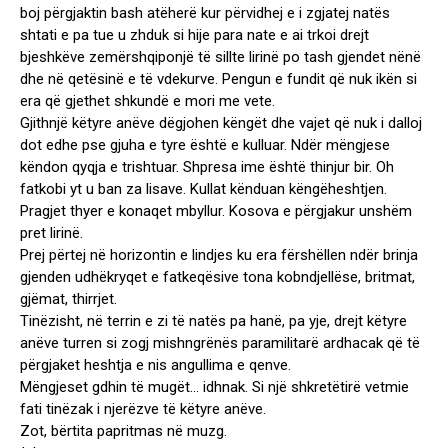
boj përgjaktin bash atëherë kur përvidhej e i zgjatej natës
shtati e pa tue u zhduk si hije para nate e ai trkoi drejt
bjeshkëve zemërshqiponjë të sillte lirinë po tash gjendet nënë
dhe në qetësinë e të vdekurve. Pengun e fundit që nuk ikën si
era që gjethet shkundë e mori me vete.
Gjithnjë këtyre anëve dëgjohen këngët dhe vajet që nuk i dalloj
dot edhe pse gjuha e tyre është e kulluar. Ndër mëngjese
këndon qyqja e trishtuar. Shpresa ime është thinjur bir. Oh
fatkobi yt u ban za lisave. Kullat kënduan këngëheshtjen.
Pragjet thyer e konaqet mbyllur. Kosova e përgjakur unshëm
pret lirinë.
Prej përtej në horizontin e lindjes ku era fërshëllen ndër brinja
gjenden udhëkryqet e fatkeqësive tona kobndjellëse, britmat,
gjëmat, thirrjet.
Tinëzisht, në terrin e zi të natës pa hanë, pa yje, drejt këtyre
anëve turren si zogj mishngrënës paramilitarë ardhacak që të
përgjaket heshtja e nis angullima e qenve.
Mëngjeset gdhin të mugët… idhnak. Si një shkretëtirë vetmie
fati tinëzak i njerëzve të këtyre anëve.
Zot, bërtita papritmas në muzg.