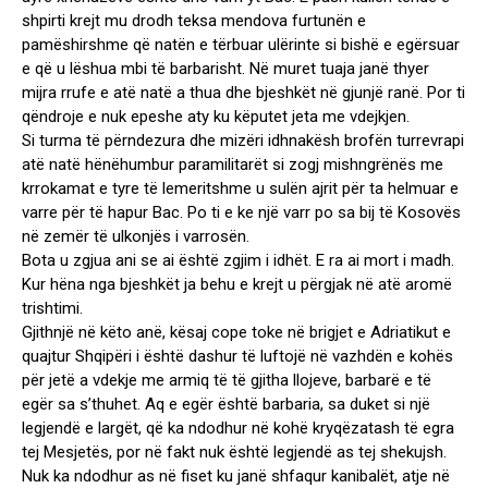
shpirti krejt mu drodh teksa mendova furtunën e
pamëshirshme që natën e tërbuar ulërinte si bishë e egërsuar
e që u lëshua mbi të barbarisht. Në muret tuaja janë thyer
mijra rrufe e atë natë a thua dhe bjeshkët në gjunjë ranë. Por ti
qëndroje e nuk epeshe aty ku këputet jeta me vdejkjen.
Si turma të përndezura dhe mizëri idhnakësh brofën turrevrapi
atë natë hënëhumbur paramilitarët si zogj mishngrënës me
krrokamat e tyre të lemeritshme u sulën ajrit për ta helmuar e
varre për të hapur Bac. Po ti e ke një varr po sa bij të Kosovës
në zemër të ulkonjës i varrosën.
Bota u zgjua ani se ai është zgjim i idhët. E ra ai mort i madh.
Kur hëna nga bjeshkët ja behu e krejt u përgjak në atë aromë
trishtimi.
Gjithnjë në këto anë, kësaj cope toke në brigjet e Adriatikut e
quajtur Shqipëri i është dashur të luftojë në vazhdën e kohës
për jetë a vdekje me armiq të të gjitha llojeve, barbarë e të
egër sa s’thuhet. Aq e egër është barbaria, sa duket si një
legjendë e largët, që ka ndodhur në kohë kryqëzatash të egra
tej Mesjetës, por në fakt nuk është legjendë as tej shekujsh.
Nuk ka ndodhur as në fiset ku janë shfaqur kanibalët, atje në