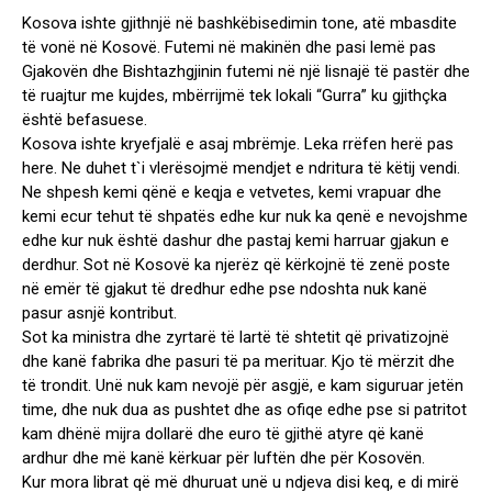
Kosova ishte gjithnjë në bashkëbisedimin tone, atë mbasdite
të vonë në Kosovë. Futemi në makinën dhe pasi lemë pas
Gjakovën dhe Bishtazhgjinin futemi në një lisnajë të pastër dhe
të ruajtur me kujdes, mbërrijmë tek lokali “Gurra” ku gjithçka
është befasuese.
Kosova ishte kryefjalë e asaj mbrëmje. Leka rrëfen herë pas
here. Ne duhet t`i vlerësojmë mendjet e ndritura të këtij vendi.
Ne shpesh kemi qënë e keqja e vetvetes, kemi vrapuar dhe
kemi ecur tehut të shpatës edhe kur nuk ka qenë e nevojshme
edhe kur nuk është dashur dhe pastaj kemi harruar gjakun e
derdhur. Sot në Kosovë ka njerëz që kërkojnë të zenë poste
në emër të gjakut të dredhur edhe pse ndoshta nuk kanë
pasur asnjë kontribut.
Sot ka ministra dhe zyrtarë të lartë të shtetit që privatizojnë
dhe kanë fabrika dhe pasuri të pa merituar. Kjo të mërzit dhe
të trondit. Unë nuk kam nevojë për asgjë, e kam siguruar jetën
time, dhe nuk dua as pushtet dhe as ofiqe edhe pse si patritot
kam dhënë mijra dollarë dhe euro të gjithë atyre që kanë
ardhur dhe më kanë kërkuar për luftën dhe për Kosovën.
Kur mora librat që më dhuruat unë u ndjeva disi keq, e di mirë