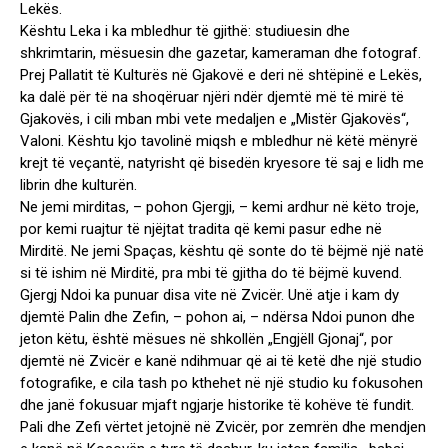
Lekës.
Kështu Leka i ka mbledhur të gjithë: studiuesin dhe
shkrimtarin, mësuesin dhe gazetar, kameraman dhe fotograf.
Prej Pallatit të Kulturës në Gjakovë e deri në shtëpinë e Lekës,
ka dalë për të na shoqëruar njëri ndër djemtë më të mirë të
Gjakovës, i cili mban mbi vete medaljen e „Mistër Gjakovës“,
Valoni. Kështu kjo tavolinë miqsh e mbledhur në këtë mënyrë
krejt të veçantë, natyrisht që bisedën kryesore të saj e lidh me
librin dhe kulturën.
Ne jemi mirditas, – pohon Gjergji, – kemi ardhur në këto troje,
por kemi ruajtur të njëjtat tradita që kemi pasur edhe në
Mirditë. Ne jemi Spaças, kështu që sonte do të bëjmë një natë
si të ishim në Mirditë, pra mbi të gjitha do të bëjmë kuvend.
Gjergj Ndoi ka punuar disa vite në Zvicër. Unë atje i kam dy
djemtë Palin dhe Zefin, – pohon ai, – ndërsa Ndoi punon dhe
jeton këtu, është mësues në shkollën „Engjëll Gjonaj“, por
djemtë në Zvicër e kanë ndihmuar që ai të ketë dhe një studio
fotografike, e cila tash po kthehet në një studio ku fokusohen
dhe janë fokusuar mjaft ngjarje historike të kohëve të fundit.
Pali dhe Zefi vërtet jetojnë në Zvicër, por zemrën dhe mendjen