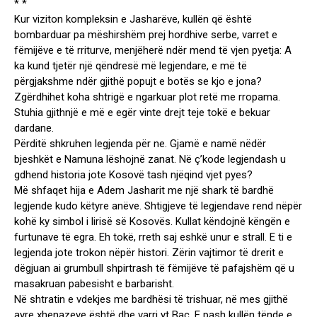
* *
Kur viziton kompleksin e Jasharëve, kullën që është
bombarduar pa mëshirshëm prej hordhive serbe, varret e
fëmijëve e të rriturve, menjëherë ndër mend të vjen pyetja: A
ka kund tjetër një qëndresë më legjendare, e më të
përgjakshme ndër gjithë popujt e botës se kjo e jona?
Zgërdhihet koha shtrigë e ngarkuar plot retë me rropama.
Stuhia gjithnjë e më e egër vinte drejt teje tokë e bekuar
dardane.
Përditë shkruhen legjenda për ne. Gjamë e namë nëdër
bjeshkët e Namuna lëshojnë zanat. Në ç’kode legjendash u
gdhend historia jote Kosovë tash njëqind vjet pyes?
Më shfaqet hija e Adem Jasharit me një shark të bardhë
legjende kudo këtyre anëve. Shtigjeve të legjendave rend nëpër
kohë ky simbol i lirisë së Kosovës. Kullat këndojnë këngën e
furtunave të egra. Eh tokë, rreth saj eshkë unur e strall. E ti e
legjenda jote trokon nëpër histori. Zërin vajtimor të drerit e
dëgjuan ai grumbull shpirtrash të fëmijëve të pafajshëm që u
masakruan pabesisht e barbarisht.
Në shtratin e vdekjes me bardhësi të trishuar, në mes gjithë
ayre xhenazeve është dhe varri yt Bac. E pash kullën tënde e