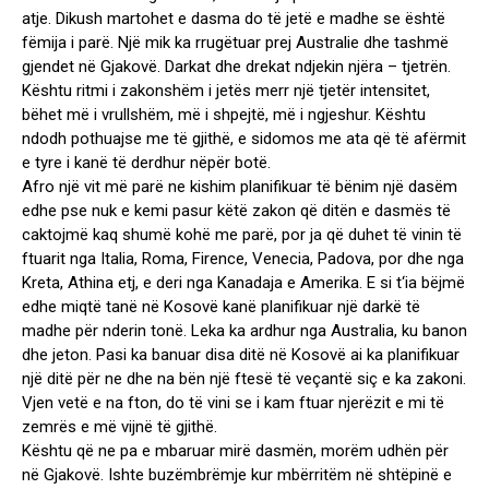
atje. Dikush martohet e dasma do të jetë e madhe se është
fëmija i parë. Një mik ka rrugëtuar prej Australie dhe tashmë
gjendet në Gjakovë. Darkat dhe drekat ndjekin njëra – tjetrën.
Kështu ritmi i zakonshëm i jetës merr një tjetër intensitet,
bëhet më i vrullshëm, më i shpejtë, më i ngjeshur. Kështu
ndodh pothuajse me të gjithë, e sidomos me ata që të afërmit
e tyre i kanë të derdhur nëpër botë.
Afro një vit më parë ne kishim planifikuar të bënim një dasëm
edhe pse nuk e kemi pasur këtë zakon që ditën e dasmës të
caktojmë kaq shumë kohë me parë, por ja që duhet të vinin të
ftuarit nga Italia, Roma, Firence, Venecia, Padova, por dhe nga
Kreta, Athina etj, e deri nga Kanadaja e Amerika. E si t‘ia bëjmë
edhe miqtë tanë në Kosovë kanë planifikuar një darkë të
madhe për nderin tonë. Leka ka ardhur nga Australia, ku banon
dhe jeton. Pasi ka banuar disa ditë në Kosovë ai ka planifikuar
një ditë për ne dhe na bën një ftesë të veçantë siç e ka zakoni.
Vjen vetë e na fton, do të vini se i kam ftuar njerëzit e mi të
zemrës e më vijnë të gjithë.
Kështu që ne pa e mbaruar mirë dasmën, morëm udhën për
në Gjakovë. Ishte buzëmbrëmje kur mbërritëm në shtëpinë e