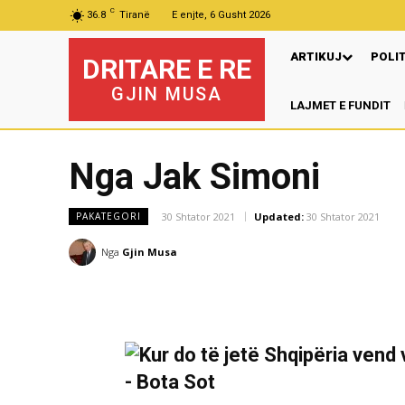
C
36.8
Tiranë
E enjte, 6 Gusht 2026
ARTIKUJ
POLI
DRITARE E RE
GJIN MUSA
LAJMET E FUNDIT
Nga Jak Simoni
30 Shtator 2021
Updated:
30 Shtator 2021
PAKATEGORI
Nga
Gjin Musa