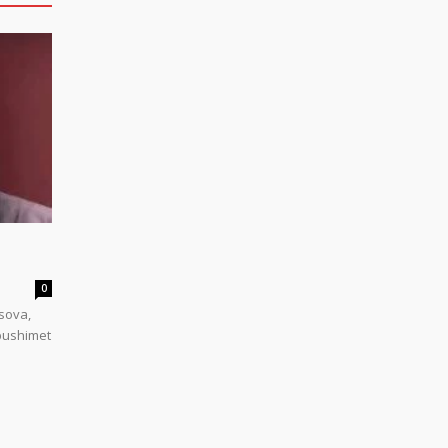
0
sova,
 pushimet