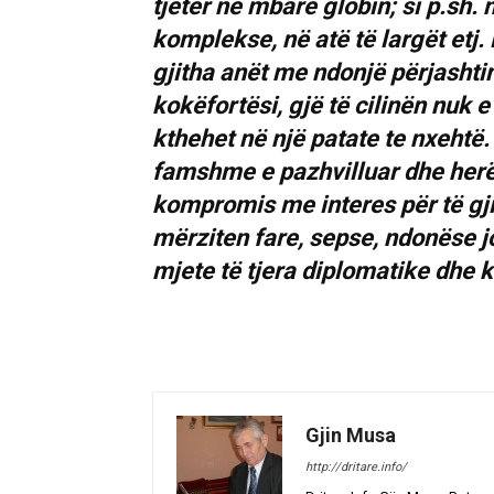
tjetër në mbarë globin; si p.sh
komplekse, në atë të largët etj.
gjitha anët me ndonjë përjashti
kokëfortësi, gjë të cilinën nuk e
kthehet në një patate te nxehtë.
famshme e pazhvilluar dhe herë
kompromis me interes për të gji
mërziten fare, sepse, ndonëse 
mjete të tjera diplomatike dhe 
Gjin Musa
http://dritare.info/