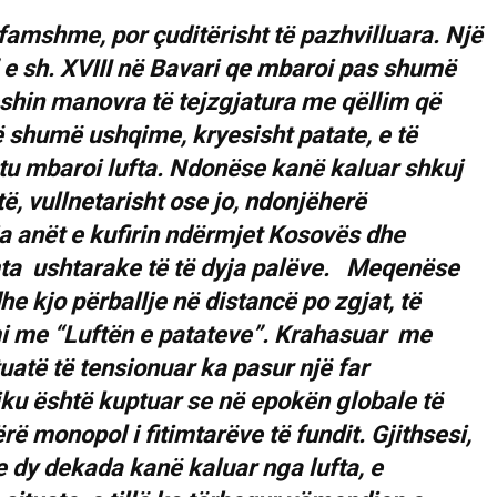
 famshme, por çuditërisht të pazhvilluara. Një
” e sh. XVIII në Bavari qe mbaroi pas shumë
shin manovra të tejzgjatura me qëllim që
 shumë ushqime, kryesisht patate, e të
u mbaroi lufta. Ndonëse kanë kaluar shkuj
të, vullnetarisht ose jo, ndonjëherë
ja anët e kufirin ndërmjet Kosovës dhe
mta ushtarake të të dyja palëve. Meqenëse
e kjo përballje në distancë po zgjat, të
i me “Luftën e patateve”. Krahasuar me
tuatë të tensionuar ka pasur një far
iku është kuptuar se në epokën globale të
ë monopol i fitimtarëve të fundit. Gjithsesi,
 dy dekada kanë kaluar nga lufta, e