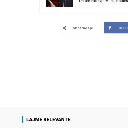
Dritare.Info Gjin Musa, Botues
Faceb
Shpërndaje
LAJME RELEVANTE