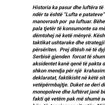
Historia ka pasur dhe luftëra të
ndër ta është “Lufta e patateve
manovrash por pa luftuar. Bëhe
pala tjetër të konsumonte sa më
dëmtohej në ketë mënyrë. Kësht
taktikat ushtarake dhe strategji
përsëriten. Prej ditësh në të dy
Serbisë gjenden forcat të shu
aksidentet kanë qenë të pakta dh
shkon mendja për një krahasim
deklaratat, faktikisht në këtë si
vetëpërmbajtje. Duket se deri d
monopoleve dhe luftërat janë bër
fakti që vetëm pak më shumë se