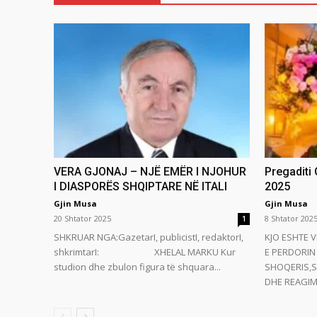
VERA GJONAJ – NJË EMËR I NJOHUR
Pregaditi
I DIASPORËS SHQIPTARE NË ITALI
2025
Gjin Musa
Gjin Musa
20 Shtator 2025
8 Shtator 202
1
SHKRUAR NGA:GazetarI, publicistI, redaktorI,
KJO ESHTE V
shkrimtarI: XHELAL MARKU Kur
E PERDORIN 
studion dhe zbulon figura të shquara...
SHOQERIS,S
DHE REAGIMI