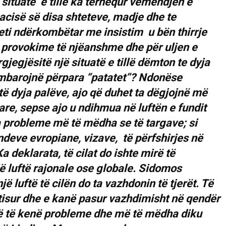
 situate e tillë ka tërhequr vëmendjen e
acisë së disa shteteve, madje dhe te
 ndërkombëtar me insistim u bën thirrje
 provokime të njëanshme dhe për uljen e
gjegjësitë një situatë e tillë dëmton te dyja
 i mbarojnë përpara “patatet”? Ndonëse
të dyja palëve, ajo që duhet ta dëgjojnë më
re, sepse ajo u ndihmua në luftën e fundit
probleme më të mëdha se të targave; si
ndeve evropiane, vizave, të përfshirjes në
 deklarata, të cilat do ishte mirë të
ë luftë rajonale ose globale. Sidomos
jë luftë të cilën do ta vazhdonin të tjerët. Të
tisur dhe e kanë pasur vazhdimisht në qendër
ë të kenë probleme dhe më të mëdha diku