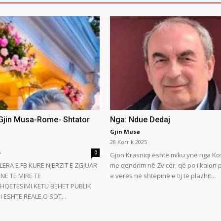
 Gjin Musa-Rome- Shtator
Nga: Ndue Dedaj
Gjin Musa
28 Korrik 2025
5
0
Gjon Krasniqi është miku ynë nga Ko
LERA E FB KURE NJERZIT E ZGJUAR
me qendrim në Zvicër, që po i kalon
NE TE MIRE TE
e verës në shtëpinë e tij të plazhit...
HQETESIMI KETU BEHET PUBLIK
 ESHTE REALE.O SOT...