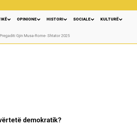
TIKË
OPINIONE
HISTORI
SOCIALE
KULTURË
Pregaditi Gjin Musa-Rome- Shtator 2025
Nga: Ndue Dedaj