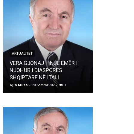
AKTUALITET
AKTUALITET
VERA GJONAJ – NJË EMËR I
NJOHUR I DIASPORËS
Pregaditi Gji
SHQIPTARE NË ITALI
Shtator 2025
Gjin Musa
-
20 Shtator 2025
1
Gjin Musa
-
8 Shtat