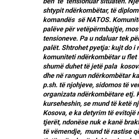
bën të tensionuar situatën. Një
shtypit ndërkombëtar, të diplom
komandës së NATOS. Komuniteti
palëve për vetëpërmbajtje, mos
tensioneve. Pa u ndaluar tek për
palët. Shtrohet pyetja: kujt do
komuniteti ndërkombëtar u flet 
shumë duhet të jetë pala kosova
dhe në rangun ndërkombëtar ka 
p.sh. të njohjeve, sidomos të ve
organizata ndërkombëtare etj. Ka
kurseheshin, se mund të ketë nj
Kosova, e ka detyrim të evitojë n
tjerët, ndonëse nuk e kanë brak
të vëmendje, mund të rastise q