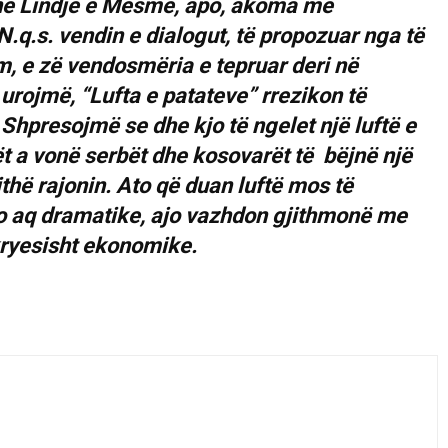
. në Lindje e Mesme, apo, akoma me
 N.q.s. vendin e dialogut, të propozuar nga të
m, e zë vendosmëria e tepruar deri në
 urojmë, “Lufta e patateve” rrezikon të
 Shpresojmë se dhe kjo të ngelet një luftë e
t a vonë serbët dhe kosovarët të bëjnë një
thë rajonin. Ato që duan luftë mos të
jo aq dramatike, ajo vazhdon gjithmonë me
kryesisht ekonomike.