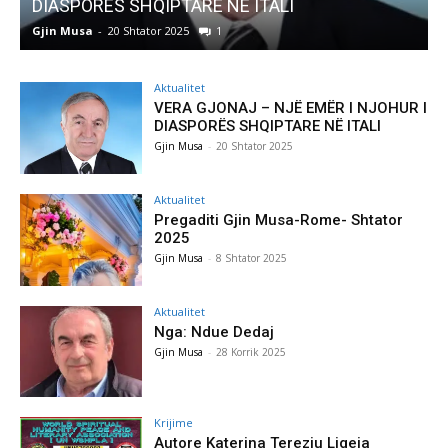
Pregaditi Gjin Musa-Rome- Shtator 2025
Gjin Musa
-
8 Shtator 2025
0
Aktualitet
VERA GJONAJ – NJË EMËR I NJOHUR I
DIASPORËS SHQIPTARE NË ITALI
Gjin Musa
-
20 Shtator 2025
Aktualitet
Pregaditi Gjin Musa-Rome- Shtator
2025
Gjin Musa
-
8 Shtator 2025
Aktualitet
Nga: Ndue Dedaj
Gjin Musa
-
28 Korrik 2025
Krijime
Autore Katerina Tereziu Ligeja