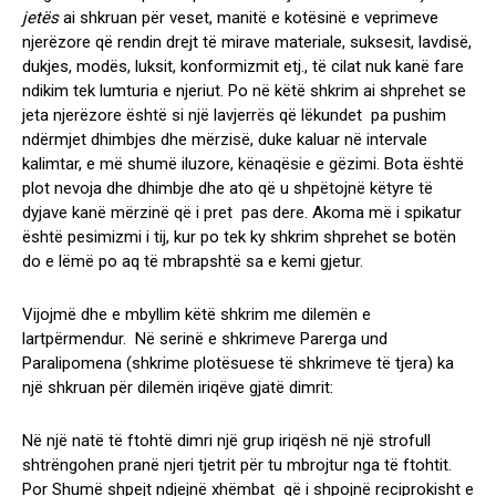
jetës
ai shkruan për veset, manitë e kotësinë e veprimeve
njerëzore që rendin drejt të mirave materiale, suksesit, lavdisë,
dukjes, modës, luksit, konformizmit etj., të cilat nuk kanë fare
ndikim tek lumturia e njeriut. Po në këtë shkrim ai shprehet se
jeta njerëzore është si një lavjerrës që lëkundet pa pushim
ndërmjet dhimbjes dhe mërzisë, duke kaluar në intervale
kalimtar, e më shumë iluzore, kënaqësie e gëzimi. Bota është
plot nevoja dhe dhimbje dhe ato që u shpëtojnë këtyre të
dyjave kanë mërzinë që i pret pas dere. Akoma më i spikatur
është pesimizmi i tij, kur po tek ky shkrim shprehet se botën
do e lëmë po aq të mbrapshtë sa e kemi gjetur.
Vijojmë dhe e mbyllim këtë shkrim me dilemën e
lartpërmendur. Në serinë e shkrimeve Parerga und
Paralipomena (shkrime plotësuese të shkrimeve të tjera) ka
një shkruan për dilemën iriqëve gjatë dimrit:
Në një natë të ftohtë dimri një grup iriqësh në një strofull
shtrëngohen pranë njeri tjetrit për tu mbrojtur nga të ftohtit.
Por Shumë shpejt ndjejnë xhëmbat që i shpojnë reciprokisht e