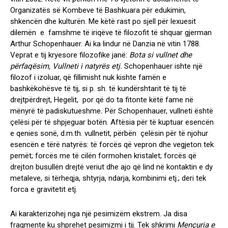
Organizatës së Kombeve të Bashkuara për edukimin,
shkencën dhe kulturën. Me këtë rast po sjell për lexuesit
dilemën e famshme të iriqëve të filozofit të shquar gjerman
Arthur Schopenhauer. Ai ka lindur në Danzia në vitin 1788.
Veprat e tij kryesore filozofike janë:
Bota si vullnet dhe
përfaqësim, Vullneti i natyrës etj.
Schopenhauer ishte një
filozof i izoluar, që fillimisht nuk kishte famën e
bashkëkohësve të tij, si p. sh. të kundërshtarit të tij të
drejtpërdrejt, Hegelit, por që do ta fitonte këtë fame në
mënyrë të padiskutueshme
.
Për Schopenhauer, vullneti është
çelësi për të shpjeguar botën. Aftësia për të kuptuar esencën
e qenies sonë, d.m.th. vullnetit, përbën çelësin për të njohur
esencën e tërë natyrës: të forcës që vepron dhe vegjeton tek
pemët; forcës me të cilën formohen kristalet; forcës që
drejton busullën drejtë veriut dhe ajo që lind në kontaktin e dy
metaleve, si tërheqja, shtyrja, ndarja, kombinimi etj.; deri tek
forca e gravitetit etj.
Ai karakterizohej nga një pesimizëm ekstrem. Ja disa
fragmente ku shprehet pesimizmi i tij. Tek shkrimi
Mençuria e