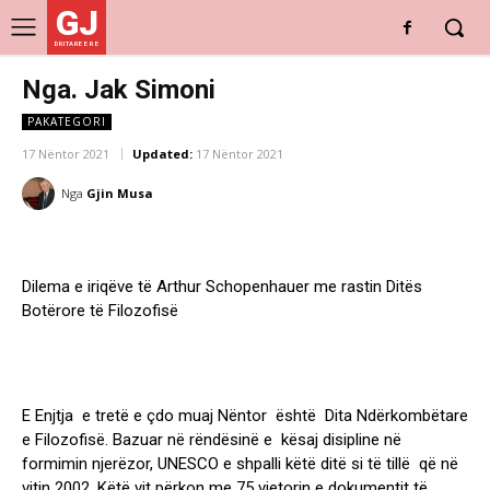
GJ
DRITARE E RE
Nga. Jak Simoni
PAKATEGORI
17 Nëntor 2021
Updated:
17 Nëntor 2021
Nga
Gjin Musa
Dilema e iriqëve të Arthur Schopenhauer me rastin Ditës
Botërore të Filozofisë
E Enjtja e tretë e çdo muaj Nëntor është Dita Ndërkombëtare
e Filozofisë. Bazuar në rëndësinë e kësaj disipline në
formimin njerëzor, UNESCO e shpalli këtë ditë si të tillë që në
vitin 2002. Këtë vit përkon me 75 vjetorin e dokumentit të