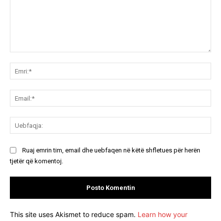
Koment:
Emr
Ema
Ue
Ruaj emrin tim, email dhe uebfaqen në këtë shfletues për herën
tjetër që komentoj.
This site uses Akismet to reduce spam.
Learn how your