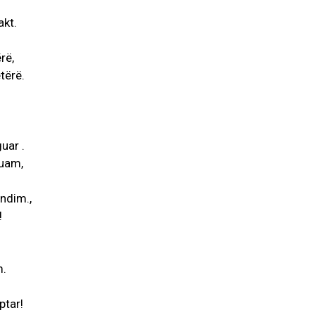
akt.
rë,
ëtërë.
uar .
duam,
ndim.,
!
m.
ptar!