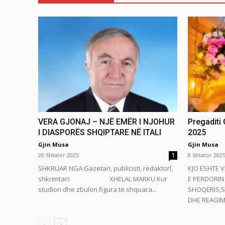
VERA GJONAJ – NJË EMËR I NJOHUR
Pregaditi
I DIASPORËS SHQIPTARE NË ITALI
2025
Gjin Musa
Gjin Musa
20 Shtator 2025
8 Shtator 202
1
SHKRUAR NGA:GazetarI, publicistI, redaktorI,
KJO ESHTE V
shkrimtarI: XHELAL MARKU Kur
E PERDORIN 
studion dhe zbulon figura të shquara...
SHOQERIS,S
DHE REAGIMI