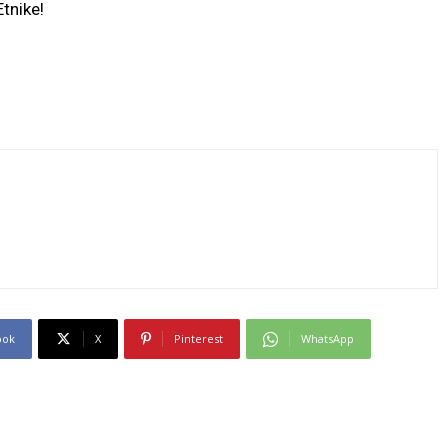
Etnike!
ook
X
Pinterest
WhatsApp