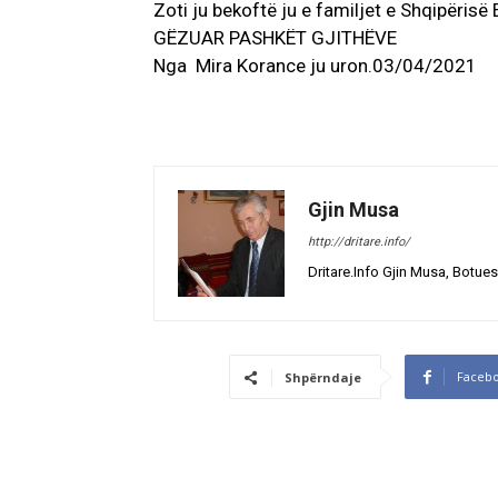
Zoti ju bekoftë ju e familjet e Shqipërisë 
GËZUAR PASHKËT GJITHËVE
Nga Mira Korance ju uron.03/04/2021
Gjin Musa
http://dritare.info/
Dritare.Info Gjin Musa, Botues
Faceb
Shpërndaje