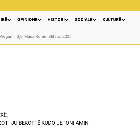
TIKË
OPINIONE
HISTORI
SOCIALE
KULTURË
Pregaditi Gjin Musa-Rome- Shtator 2025
Nga: Ndue Dedaj
RË,
OTI JU BEKOFTË KUDO JETONI AMIN!