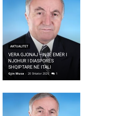
AKTUALITET
AKTUALITET
VERA GJONAJ – NJË EMËR I
NJOHUR I DIASPORËS
Pregaditi Gji
SHQIPTARE NË ITALI
Shtator 2025
Gjin Musa
-
20 Shtator 2025
1
Gjin Musa
-
8 Shtat