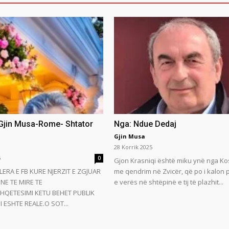
 Gjin Musa-Rome- Shtator
Nga: Ndue Dedaj
Gjin Musa
28 Korrik 2025
5
0
Gjon Krasniqi është miku ynë nga Ko
LERA E FB KURE NJERZIT E ZGJUAR
me qendrim në Zvicër, që po i kalon
NE TE MIRE TE
e verës në shtëpinë e tij të plazhit...
HQETESIMI KETU BEHET PUBLIK
 ESHTE REALE.O SOT...