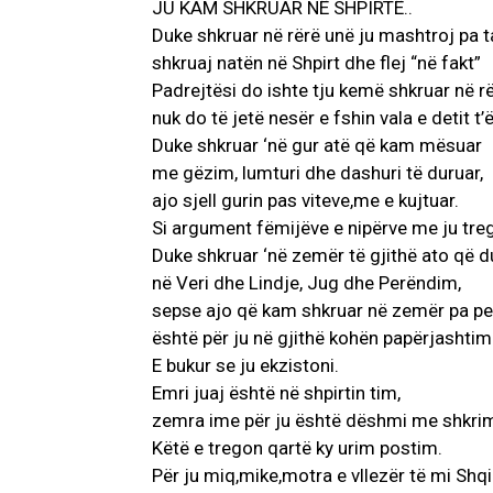
JU KAM SHKRUAR NË SHPIRTË..
Duke shkruar në rërë unë ju mashtroj pa t
shkruaj natën në Shpirt dhe flej “në fakt”
Padrejtësi do ishte tju kemë shkruar në rë
nuk do të jetë nesër e fshin vala e detit t’
Duke shkruar ‘në gur atë që kam mësuar
me gëzim, lumturi dhe dashuri të duruar,
ajo sjell gurin pas viteve,me e kujtuar.
Si argument fëmijëve e nipërve me ju treg
Duke shkruar ‘në zemër të gjithë ato që 
në Veri dhe Lindje, Jug dhe Perëndim,
sepse ajo që kam shkruar në zemër pa pe
është për ju në gjithë kohën papërjashtim
E bukur se ju ekzistoni.
Emri juaj është në shpirtin tim,
zemra ime për ju është dëshmi me shkri
Këtë e tregon qartë ky urim postim.
Për ju miq,mike,motra e vllezër të mi Shqi