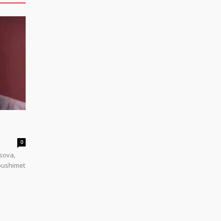
0
sova,
 pushimet