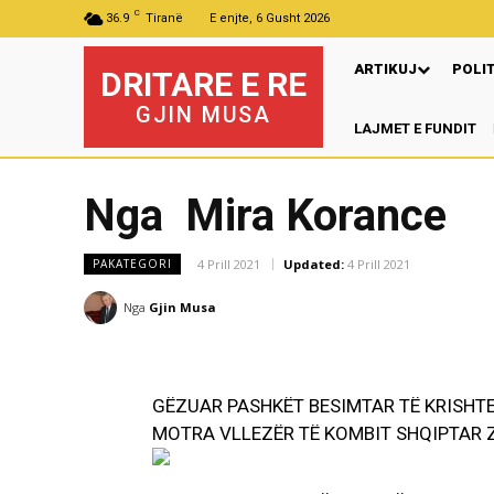
C
36.9
Tiranë
E enjte, 6 Gusht 2026
ARTIKUJ
POLI
DRITARE E RE
GJIN MUSA
LAJMET E FUNDIT
Nga Mira Korance
4 Prill 2021
Updated:
4 Prill 2021
PAKATEGORI
Nga
Gjin Musa
GËZUAR PASHKËT BESIMTAR TË KRISHTE
MOTRA VLLEZËR TË KOMBIT SHQIPTAR Z