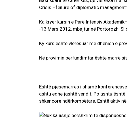
Bashkuara të Amerikës, që vlerësoi me “s
Crisis –feilure of diplomatic managment”
Ka kryer kursin e Parë Intensiv Akademi
-13 Mars 2012, mbajtur në Portorozh, Sll
Ky kurs është vlerësuar me dhënien e pr
Në provimin përfundimtar është marrë sis
Është pjesëmarrës i shumë konferencave
ashtu edhe jashtë vendit. Po ashtu është
shkencore ndërkombëtare. Është aktiv në fu