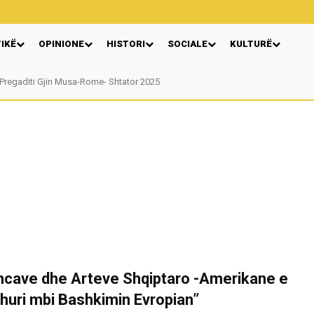
TIKË
OPINIONE
HISTORI
SOCIALE
KULTURË
Pregaditi Gjin Musa-Rome- Shtator 2025
Nga: Ndue Dedaj
encave dhe Arteve Shqiptaro -Amerikane e
Njohuri mbi Bashkimin Evropian”