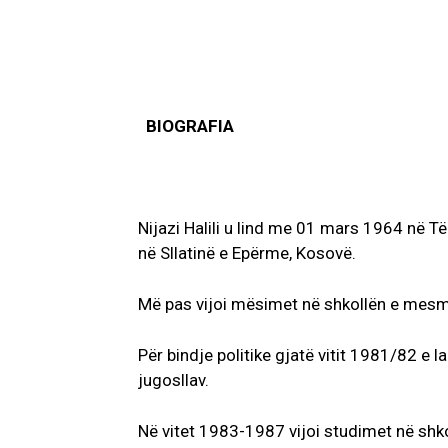
BIOGRAFIA
Nijazi Halili u lind me 01 mars 1964 në Të
në Sllatinë e Epërme, Kosovë.
Më pas vijoi mësimet në shkollën e mesme
Për bindje politike gjatë vitit 1981/82 e
jugosllav.
Në vitet 1983-1987 vijoi studimet në shko