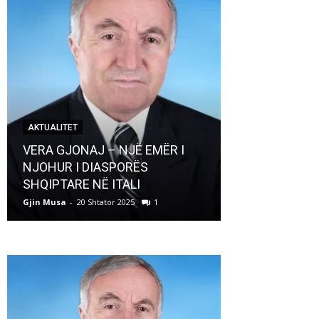
AKTUALITET
AKTUALITET
VERA GJONAJ – NJË EMËR I
NJOHUR I DIASPORËS
Pregaditi Gji
SHQIPTARE NË ITALI
Shtator 2025
Gjin Musa
-
20 Shtator 2025
1
Gjin Musa
-
8 Shtat