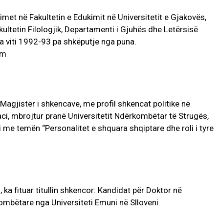
imet në Fakultetin e Edukimit në Universitetit e Gjakovës,
ultetin Filologjik, Departamenti i Gjuhës dhe Letërsisë
a viti 1992-93 pa shkëputje nga puna.
Magjistër i shkencave, me profil shkencat politike në
, mbrojtur pranë Universitetit Ndërkombëtar të Strugës,
me temën “Personalitet e shquara shqiptare dhe roli i tyre
ka fituar titullin shkencor: Kandidat për Doktor në
mbëtare nga Universiteti Emuni në Slloveni.