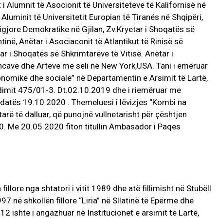
 i Alumnit të Asocionit të Universiteteve të Kalifornisë në
Aluminit të Universitetit Europian të Tiranës në Shqipëri,
Ligjore Demokratike në Gjilan, Zv.Kryetar i Shoqatës së
tinë, Anëtar i Asociaconit të Atlantikut të Rinisë së
r i Shoqatës së Shkrimtarëve të Vitisë. Anëtar i
ave dhe Arteve me seli në New York,USA. Tani i emëruar
onomike dhe sociale” në Departamentin e Arsimit të Lartë,
dimit 475/01-3. Dt.02.10.2019 dhe i riemëruar me
i datës 19.10.2020 . Themeluesi i lëvizjes “Kombi na
tarë të dalluar, që punojnë vullnetarisht për çështjen
20. Me 20.05.2020 fiton titullin Ambasador i Paqes
fillore nga shtatori i vitit 1989 dhe atë fillimisht në Stubëll
97 në shkollën fillore “Liria” në Sllatinë të Epërme dhe
12 ishte i angazhuar në Institucionet e arsimit të Lartë,