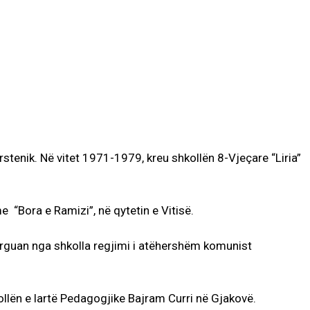
rstenik. Në vitet 1971-1979, kreu shkollën 8-Vjeçare “Liria”
 “Bora e Ramizi”, në qytetin e Vitisë.
 larguan nga shkolla regjimi i atëhershëm komunist
llën e lartë Pedagogjike Bajram Curri në Gjakovë.