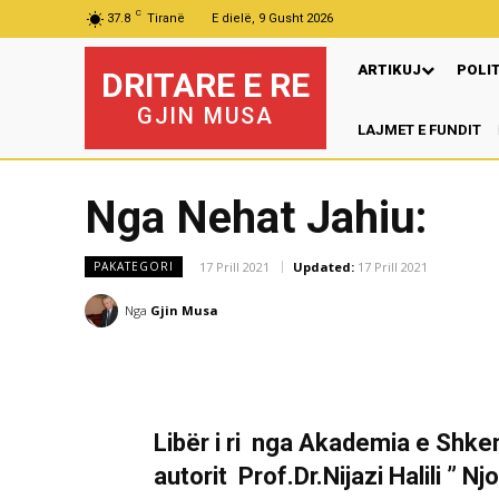
C
37.8
Tiranë
E dielë, 9 Gusht 2026
ARTIKUJ
POLI
DRITARE E RE
GJIN MUSA
LAJMET E FUNDIT
Nga Nehat Jahiu:
17 Prill 2021
Updated:
17 Prill 2021
PAKATEGORI
Nga
Gjin Musa
Libër i ri nga Akademia e Shk
autorit Prof.Dr.Nijazi Halili ” 