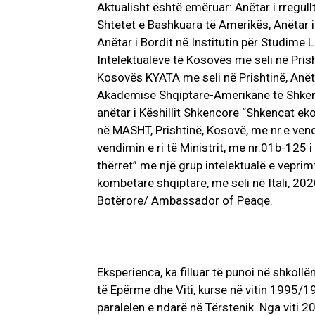
Aktualisht është emëruar: Anëtar i rregullt
Shtetet e Bashkuara të Amerikës, Anëtar i 
Anëtar i Bordit në Institutin për Studime 
Intelektualëve të Kosovës me seli në Prish
Kosovës KYATA me seli në Prishtinë, Anëta
Akademisë Shqiptare-Amerikane të Shkenc
anëtar i Këshillit Shkencore “Shkencat ek
në MASHT, Prishtinë, Kosovë, me nr.e ven
vendimin e ri të Ministrit, me nr.01b-125 
thërret” me një grup intelektualë e veprim
kombëtare shqiptare, me seli në Itali, 20
Botërore/ Ambassador of Peaqe.
Eksperienca, ka filluar të punoi në shkollën 
të Epërme dhe Viti, kurse në vitin 1995/19
paralelen e ndarë në Tërstenik. Nga viti 20