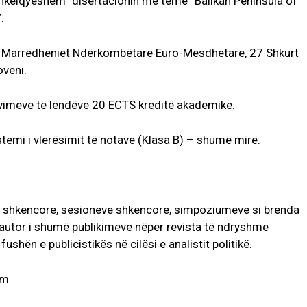
hkëlqyeshëm” disertacionin me temë “Ballkan Peninsula of
.
k–Marrëdhëniet Ndërkombëtare Euro-Mesdhetare, 27 Shkurt
oveni.
ovimeve të lëndëve 20 ECTS kreditë akademike.
temi i vlerësimit të notave (Klasa B) – shumë mirë.
 shkencore, sesioneve shkencore, simpoziumeve si brenda
 autor i shumë publikimeve nëpër revista të ndryshme
shën e publicistikës në cilësi e analistit politikë.