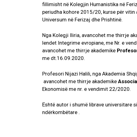
fillimisht në Kolegjin Humanistika në Feriza
periudha kohore 2015/20, kurse për vitin
Universum në Ferizaj dhe Prishtinë.
Nga Kolegji Iliria, avancohet me thirrje 
lendet Integrime evropiane, me Nr. e ven
avancohet me thirrje akademike
Profesor
me dt.16.09.2020.
Profesori Nijazi Halili, nga Akademia Sh
avancohet me thirrje akademike
Associa
Ekonomisë me nr. e vendimit 22/2020.
Është autor i shumë librave universitare
ndërkombëtare .