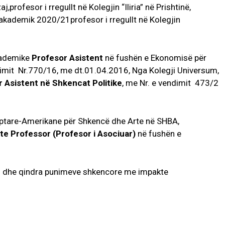
j,profesor i rregullt në Kolegjin “Iliria” në Prishtinë,
 akademik 2020/21profesor i rregullt në Kolegjin
akademike
Profesor Asistent
në fushën e Ekonomisë për
dimit Nr.770/16, me dt.01.04.2016, Nga Kolegji Universum,
 Asistent në Shkencat Politike
, me Nr. e vendimit 473/2
qiptare-Amerikane për Shkencë dhe Arte në SHBA,
te Professor (Profesor i Asociuar)
në fushën e
 si dhe qindra punimeve shkencore me impakte