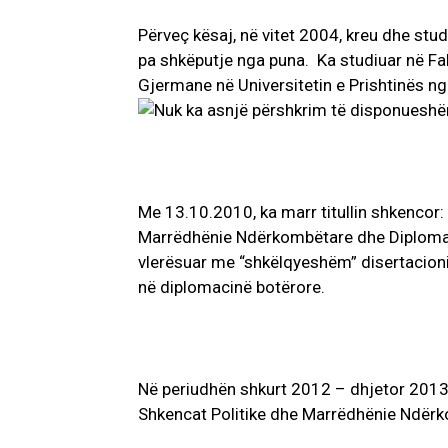
Përveç kësaj, në vitet 2004, kreu dhe stud
pa shkëputje nga puna. Ka studiuar në Fak
Gjermane në Universitetin e Prishtinës ng
Me 13.10.2010, ka marr titullin shkencor: 
Marrëdhënie Ndërkombëtare dhe Diplomaci
vlerësuar me “shkëlqyeshëm” disertacioni 
në diplomacinë botërore.
Në periudhën shkurt 2012 – dhjetor 2013, 
Shkencat Politike dhe Marrëdhënie Ndërko