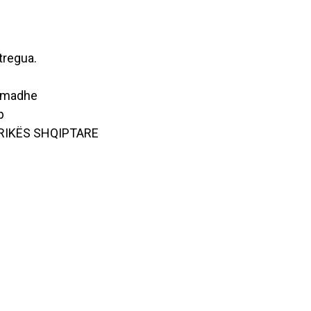
tregua.
ë madhe
p
IRIKËS SHQIPTARE