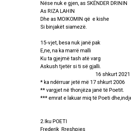
Nëse nuk e gjen, as SKËNDER DRININ
As RIZA LAHIN
Dhe as MOIKOMIN që e kishe
Si binjakët siamezë.
15-vjet, besa nuk janë pak
E,ne, na ka marrë malli
Ku ta gjejmë tash atë varg
Askush tjetër si ti së gjalli.
16 shkurt 2021
* ka ndërruar jetë më 17 shkurt 2006
** vargjet në thonjëza janë të Poetit.
*** emrat e lakuar miq të Poeti dhe,ind
2.Iku POETI
Frederik Rreshpjes