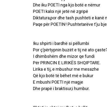
Dhe iku POETI nga kjo botë e nëmur
POETI kaloi një jetë në zgripë
Diktatura,por dhe tash pushteti e kan
Paqe për POETIN! Pushtetarëve t’ju bjer
Iku shpirti i bardhë si pëllumbi
Por ç’përtypnin buzët e tij në ato çaste
I dhimbshëm dhe mizor qe fundi
Për PRINCIN E LIRIKËS SHQIPTARE.
Lirika e tij, e mbushur me mesazhe
Që kjo botë të bëhet më e bukur
E mbushi POETI një magje
Dhe prapë i braktisur,i humbur.