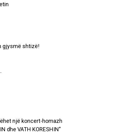
etin
n gjysmë shtizë!
.
 bëhet një koncert-homazh
N dhe VATH KORESHIN”