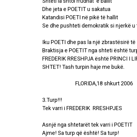
Shteti ia shtoi rrudhat e ballit
Dhe jeta e POETIT u sakatua
Katandisi POETI në pikë të hallit
Se dhe pushteti demokratik si njerkë u 
Iku POETI dhe pas la një zbrastësirë t
Braktisja e POETIT nga shteti është tur
FREDERIK RRESHPJA është PRINCI I L
SHTET! Tash turpin haje me bukë.
FLORIDA,18 shkurt 2006
3.Turp!!!
Tek varri i FREDERIK RRESHPJES
Asnjë nga shtetarët tek varri i POETIT
Ajme! Sa turp që është! Sa turp!