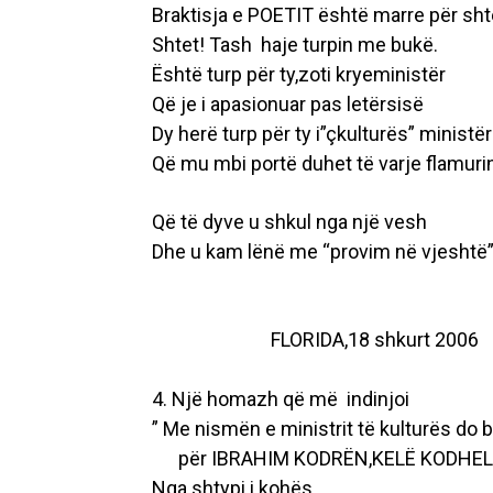
Braktisja e POETIT është marre për sht
Shtet! Tash haje turpin me bukë.
Është turp për ty,zoti kryeministër
Që je i apasionuar pas letërsisë
Dy herë turp për ty i”çkulturës” ministër
Që mu mbi portë duhet të varje flamuri
Që të dyve u shkul nga një vesh
Dhe u kam lënë me “provim në vjeshtë”
FLORIDA,18 shkurt 2006
4. Një homazh që më indinjoi
” Me nismën e ministrit të kulturës do
për IBRAHIM KODRËN,KELË KODHELI
Nga shtypi i kohës