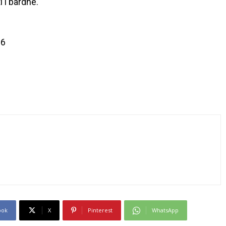
i i bardhë.
6
ook
X
Pinterest
WhatsApp