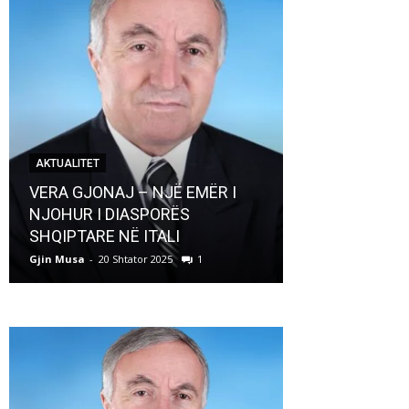
AKTUALITET
AKTUALITET
VERA GJONAJ – NJË EMËR I
NJOHUR I DIASPORËS
Pregaditi Gji
SHQIPTARE NË ITALI
Shtator 2025
Gjin Musa
-
20 Shtator 2025
1
Gjin Musa
-
8 Shtat