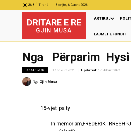
C
36.8
Tiranë
E enjte, 6 Gusht 2026
ARTIKUJ
POLI
DRITARE E RE
GJIN MUSA
LAJMET E FUNDIT
Pre
Nga Përparim Hysi
17 Shkurt 2021
Updated:
17 Shkurt 2021
PAKATEGORI
Nga
Gjin Musa
15-vjet pa ty
In memoriam,FREDERIK RRESHPJ