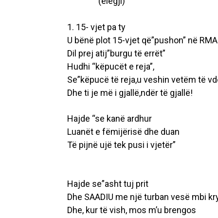
(elegji)
1. 15- vjet pa ty
U bënë plot 15-vjet që”pushon” në RM
Dil prej atij”burgu të errët”
Hudhi “këpucët e reja”,
Se”këpucë të reja,u veshin vetëm të v
Dhe ti je më i gjallë,ndër të gjallë!
Hajde “se kanë ardhur
Luanët e fëmijërisë dhe duan
Të pijnë ujë tek pusi i vjetër”
Hajde se”asht tuj prit
Dhe SAADIU me një turban vesë mbi kr
Dhe, kur të vish, mos m’u brengos