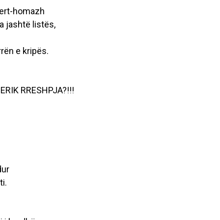
cert-homazh
 jashtë listës,
rrën e kripës.
DERIK RRESHPJA?!!!
dur
i.