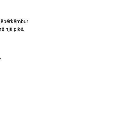
ë nëpërkëmbur
ë një pikë.
?