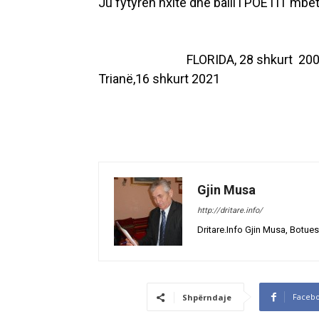
Ju fytyrën nxitë dhe balli i POETIT mbet
FLORIDA, 28 shkurt 200
Trianë,16 shkurt 2021
Gjin Musa
http://dritare.info/
Dritare.Info Gjin Musa, Botues
Faceb
Shpërndaje