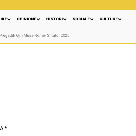
TIKË
OPINIONE
HISTORI
SOCIALE
KULTURË
gaditi Gjin Musa-Rome- Shtator 2025
Nga: Ndue Dedaj
A *