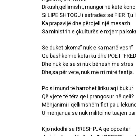
Dikush,qëllimisht, mungoi në këtë kon
Si LIPE SHTOGU i estradës së FIERIT,u la
Ka prapavijë dhe përcjell një mesazh
Sa ministrin e çkulturës e nxjerr pa kok
Se duket akoma” nuk e ka marrë vesh”
Që bashkë me këta iku dhe POETI FRE
Dhe nuk ke se si nuk bëhesh me stres
Dhe,sa për vete, nuk më rri mirë festja.
Po si mund të harrohet liriku aq i bukur
Që vjete të tëra qe i prangosur në qeli?
Mënjanimi i qëllimshëm flet pa u lëkun
U mënjanua se nuk militoi në tuajën part
Kjo ndodhi se RRESHPJA qe opozitar