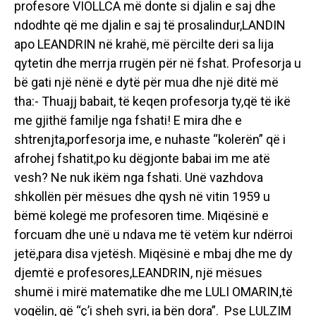
profesore VIOLLCA më donte si djalin e saj dhe
ndodhte që me djalin e saj të prosalindur,LANDIN
apo LEANDRIN në krahë, më përcilte deri sa lija
qytetin dhe merrja rrugën për në fshat. Profesorja u
bë gati një nënë e dytë për mua dhe një ditë më
tha:- Thuajj babait, të keqen profesorja ty,që të ikë
me gjithë familje nga fshati! E mira dhe e
shtrenjta,porfesorja ime, e nuhaste “kolerën” që i
afrohej fshatit,po ku dëgjonte babai im me atë
vesh? Ne nuk ikëm nga fshati. Unë vazhdova
shkollën për mësues dhe qysh në vitin 1959 u
bëmë kolegë me profesoren time. Miqësinë e
forcuam dhe unë u ndava me të vetëm kur ndërroi
jetë,para disa vjetësh. Miqësinë e mbaj dhe me dy
djemtë e profesores,LEANDRIN, një mësues
shumë i mirë matematike dhe me LULI OMARIN,të
vogëlin, që “ç’i sheh syri, ia bën dora”. Pse LULZIM