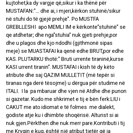
kujtohet,ka dy vargje që,sikur i ka thënë për
MUSTAFAN:”… dhe ai, i mjeri,kërkon stuhinë/sikur
në stuhi do të gjejë prehje”. Po MUSTFA
GREBLLESHI apo MEMLI IM e kërkonte”stuhinë” se
qe atdhetar; dhe nga”stuhia” nuk gjeti prehje,por
dhe u plagos dhe kjo ndodhi (gjithmonë sipas
meje) se MUASTAFAI ka qenë edhe BRUT,por edhe
KAS. PLUTARKU thotë:” Bruti urrente tiraninë,kurse
KASI urrent tiranin”. MUSTAFAI i kish të dy këto
atribute dhe saj QAZIM MULLETIT (më tepër si
tiranas nga derë tësojme) u dërgua për studime në
ITALI. I la pa mbaruar dhe vjen në Atdhe dhe punon
si gazetar. Kudo me shkrimet e tij e bën ferk:LIU i
CAKUT me ato idiomat e të folmes me dialekt,
godiste atje ku i dhimbte shoqërisë. Alturist si ai
nuk gjen.Përkthen dhe nuk merr pare.Kontributi i tij
me Kryqin e kuq, është një atribut tjetër që ia