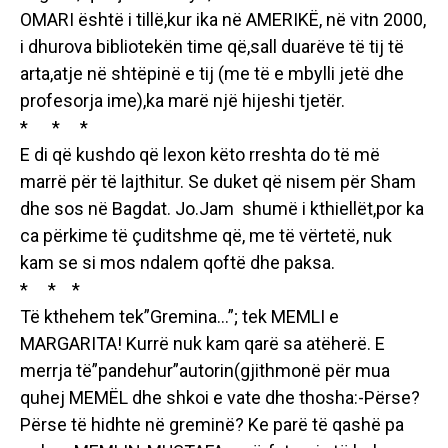
OMARI është i tillë,kur ika në AMERIKË, në vitn 2000,
i dhurova bibliotekën time që,sall duarëve të tij të
arta,atje në shtëpinë e tij (me të e mbylli jetë dhe
profesorja ime),ka marë një hijeshi tjetër.
* * *
E di që kushdo që lexon këto rreshta do të më
marrë për të lajthitur. Se duket që nisem për Sham
dhe sos në Bagdat. Jo.Jam shumë i kthiellët,por ka
ca përkime të çuditshme që, me të vërtetë, nuk
kam se si mos ndalem qoftë dhe paksa.
* * *
Të kthehem tek”Gremina…”; tek MEMLI e
MARGARITA! Kurrë nuk kam qarë sa atëherë. E
merrja të”pandehur”autorin(gjithmonë për mua
quhej MEMËL dhe shkoi e vate dhe thosha:-Përse?
Përse të hidhte në greminë? Ke parë të qashë pa