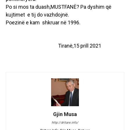
Po si mos ta duash,MUSTFANË? Pa dyshim që
kujtimet e tij do vazhdojnë.
Poezinë e kam shkruar në 1996.
Tiranë,15 prill 2021
Gjin Musa
http://dritare.info/