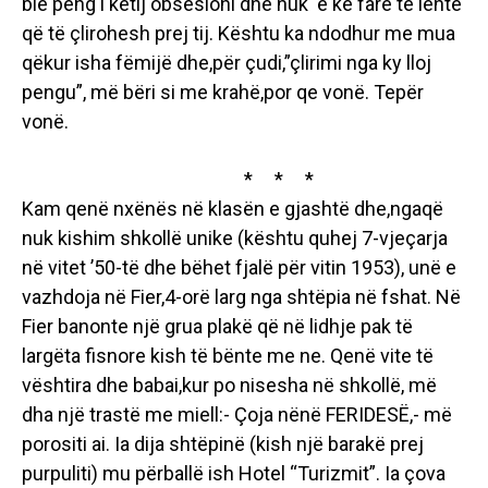
bie peng i këtij obsesioni dhe nuk e ke fare të lehtë
që të çlirohesh prej tij. Kështu ka ndodhur me mua
qëkur isha fëmijë dhe,për çudi,”çlirimi nga ky lloj
pengu”, më bëri si me krahë,por qe vonë. Tepër
vonë.
* * *
Kam qenë nxënës në klasën e gjashtë dhe,ngaqë
nuk kishim shkollë unike (kështu quhej 7-vjeçarja
në vitet ’50-të dhe bëhet fjalë për vitin 1953), unë e
vazhdoja në Fier,4-orë larg nga shtëpia në fshat. Në
Fier banonte një grua plakë që në lidhje pak të
largëta fisnore kish të bënte me ne. Qenë vite të
vështira dhe babai,kur po nisesha në shkollë, më
dha një trastë me miell:- Çoja nënë FERIDESË,- më
porositi ai. Ia dija shtëpinë (kish një barakë prej
purpuliti) mu përballë ish Hotel “Turizmit”. Ia çova