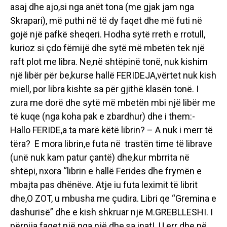
asaj dhe ajo,si nga anët tona (me gjak jam nga
Skrapari), më puthi në të dy faqet dhe më futi në
gojë një pafkë sheqeri. Hodha sytë rreth e rrotull,
kurioz si çdo fëmijë dhe sytë më mbetën tek një
raft plot me libra. Ne,në shtëpinë tonë, nuk kishim
një libër për be,kurse hallë FERIDEJA,vërtet nuk kish
miell, por libra kishte sa për gjithë klasën tonë. I
zura me dorë dhe sytë më mbetën mbi një libër me
të kuqe (nga koha pak e zbardhur) dhe i them:-
Hallo FERIDE,a ta marë këtë librin? – A nuk i merr të
tëra? E mora librin,e futa në trastën time të librave
(unë nuk kam patur çantë) dhe,kur mbrrita në
shtëpi, nxora “librin e hallë Ferides dhe frymën e
mbajta pas dhënëve. Atje iu futa leximit të librit
dhe,O ZOT, u mbusha me çudira. Libri qe “Gremina e
dashurisë” dhe e kish shkruar një M.GREBLLESHI. I
përpija faqet një nga një dhe,sa inat! U err dhe në