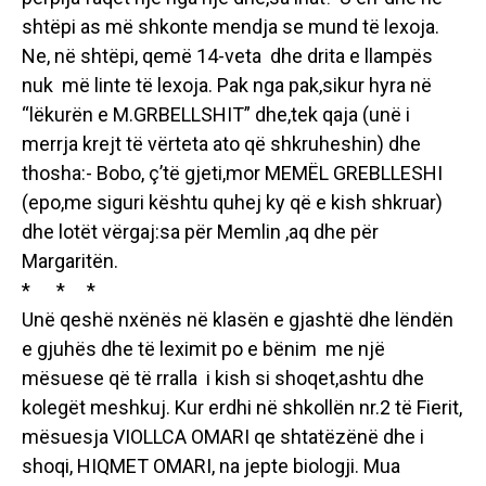
shtëpi as më shkonte mendja se mund të lexoja.
Ne, në shtëpi, qemë 14-veta dhe drita e llampës
nuk më linte të lexoja. Pak nga pak,sikur hyra në
“lëkurën e M.GRBELLSHIT” dhe,tek qaja (unë i
merrja krejt të vërteta ato që shkruheshin) dhe
thosha:- Bobo, ç’të gjeti,mor MEMËL GREBLLESHI
(epo,me siguri kështu quhej ky që e kish shkruar)
dhe lotët vërgaj:sa për Memlin ,aq dhe për
Margaritën.
* * *
Unë qeshë nxënës në klasën e gjashtë dhe lëndën
e gjuhës dhe të leximit po e bënim me një
mësuese që të rralla i kish si shoqet,ashtu dhe
kolegët meshkuj. Kur erdhi në shkollën nr.2 të Fierit,
mësuesja VIOLLCA OMARI qe shtatëzënë dhe i
shoqi, HIQMET OMARI, na jepte biologji. Mua