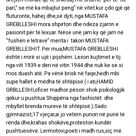
pari,” se më ka mbajtur peng” në vitet.kur çdo gjë që
fluturonte, hahej dhe,së dyti, nga MUSTAFA
GREBLLESHI mora shpirton dhe ndeza zjarrin e
pasionit për të lexuar. Nëse unë jam ky që jam në
“fushën e letrave” merita i takon MUSTAFA
GREBLLESHIT. Për mua,MUSTAFA GREBLLESHI
është i mirë si ujë i pijshëm. Lexon kujtimet e tij
nga viti 1939 e deri në vitin 1944 dhe nuk ke se si
mos duash atë. Pa vënë brisk në faqe,hedh mbi
supe hallet e mëdha të shtëpisë ( i ati,HAMID
GRBLLESHI,oficer madhor pëson shok psikologjik
qëkur u pushtua Shqipëria nga fashistët dhe
mbyllet brenda mureve të shtëpisë.).Sado
gjimnazist,17 vjeçar,ai jo vetëm punon në punë të
rënda dhe,krahas shokëve,proteston kundër
pushtuesëve. Lermotovi,poeti i madh rus,siç më