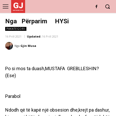
GJ
DRITARE E RE
Nga Përparim HYSi
PAKATEGORI
16 Prill 2021
Updated:
16 Prill 2021
Nga
Gjin Musa
Po si mos ta duash,MUSTAFA GREBLLESHIN?
(Ese)
Parabol
Ndodh që të kapë një obsesion dhe,krejt pa dashur,