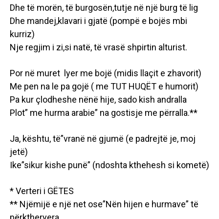
Dhe të morën, të burgosën,tutje në një burg të lig
Dhe mandej,klavari i gjatë (pompë e bojës mbi
kurriz)
Nje regjim i zi,si natë, të vrasë shpirtin alturist.
Por në muret lyer me bojë (midis llaçit e zhavorit)
Me pen na le pa gojë ( me TUT HUQËT e humorit)
Pa kur çlodheshe nënë hije, sado kish andralla
Plot” me hurma arabie” na gostisje me përralla.**
Ja, kështu, të”vranë në gjumë (e padrejtë je, moj
jetë)
Ike”sikur kishe punë” (ndoshta kthehesh si kometë)
* Verteri i GËTES
** Njëmijë e një net ose”Nën hijen e hurmave” të
përktheryera.