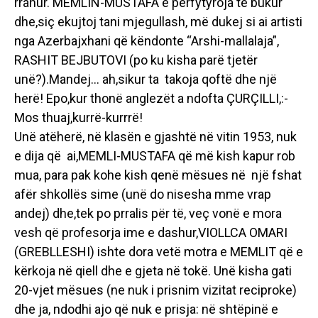
rrahur. MEMLIN-MUSTAFA e përfytyroja të bukur
dhe,siç ekujtoj tani mjegullash, më dukej si ai artisti
nga Azerbajxhani që këndonte “Arshi-mallalaja”,
RASHIT BEJBUTOVI (po ku kisha parë tjetër
unë?).Mandej… ah,sikur ta takoja qoftë dhe një
herë! Epo,kur thonë anglezët a ndofta ÇURÇILLI,:-
Mos thuaj,kurrë-kurrrë!
Unë atëherë, në klasën e gjashtë në vitin 1953, nuk
e dija që ai,MEMLI-MUSTAFA që më kish kapur rob
mua, para pak kohe kish qenë mësues në një fshat
afër shkollës sime (unë do nisesha mme vrap
andej) dhe,tek po prralis për të, veç vonë e mora
vesh që profesorja ime e dashur,VIOLLCA OMARI
(GREBLLESHI) ishte dora vetë motra e MEMLIT që e
kërkoja në qiell dhe e gjeta në tokë. Unë kisha gati
20-vjet mësues (ne nuk i prisnim vizitat reciproke)
dhe ja, ndodhi ajo që nuk e prisja: në shtëpinë e