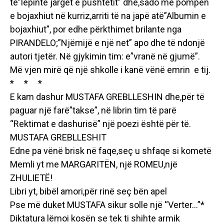
të”lëpinte jargët e pushtetit” dhe,sado me pompën
e bojaxhiut në kurriz,arriti të na japë atë”Albumin e
bojaxhiut”, por edhe përkthimet brilante nga
PIRANDELO;”Njëmijë e një net” apo dhe të ndonjë
autori tjetër. Në gjykimin tim: e”vranë në gjumë”.
Më vjen mirë që një shkolle i kanë vënë emrin e tij.
* * *
E kam dashur MUSTAFA GREBLLESHIN dhe,për të
paguar një farë”takse”, në librin tim të parë
“Rektimat e dashurisë” një poezi është për të.
MUSTAFA GREBLLESHIT
Edne pa vënë brisk në faqe,seç u shfaqe si kometë
Memli yt me MARGARITËN, një ROMEU,një
ZHULIETË!
Libri yt, bibël amori,për rinë seç bën apel
Pse më duket MUSTAFA sikur solle një “Verter…”*
Diktatura lëmoi kosën se tek ti shihte armik