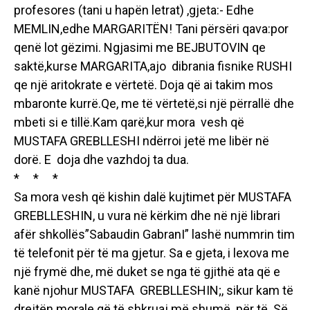
profesores (tani u hapën letrat) ,gjeta:- Edhe
MEMLIN,edhe MARGARITËN! Tani përsëri qava:por
qenë lot gëzimi. Ngjasimi me BEJBUTOVIN qe
saktë,kurse MARGARITA,ajo dibrania fisnike RUSHI
qe një aritokrate e vërtetë. Doja që ai takim mos
mbaronte kurrë.Qe, me të vërtetë,si një përrallë dhe
mbeti si e tillë.Kam qarë,kur mora vesh që
MUSTAFA GREBLLESHI ndërroi jetë me libër në
dorë. E doja dhe vazhdoj ta dua.
* * *
Sa mora vesh që kishin dalë kujtimet për MUSTAFA
GREBLLESHIN, u vura në kërkim dhe në një librari
afër shkollës”Sabaudin GabranI” lashë nummrin tim
të telefonit për të ma gjetur. Sa e gjeta, i lexova me
një frymë dhe, më duket se nga të gjithë ata që e
kanë njohur MUSTAFA GREBLLESHIN;, sikur kam të
drejtën morale që të shkruaj më shumë për të. Së