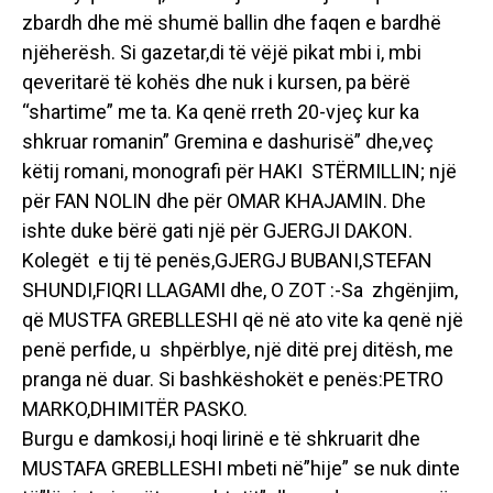
zbardh dhe më shumë ballin dhe faqen e bardhë
njëherësh. Si gazetar,di të vëjë pikat mbi i, mbi
qeveritarë të kohës dhe nuk i kursen, pa bërë
“shartime” me ta. Ka qenë rreth 20-vjeç kur ka
shkruar romanin” Gremina e dashurisë” dhe,veç
këtij romani, monografi për HAKI STËRMILLIN; një
për FAN NOLIN dhe për OMAR KHAJAMIN. Dhe
ishte duke bërë gati një për GJERGJI DAKON.
Kolegët e tij të penës,GJERGJ BUBANI,STEFAN
SHUNDI,FIQRI LLAGAMI dhe, O ZOT :-Sa zhgënjim,
që MUSTFA GREBLLESHI që në ato vite ka qenë një
penë perfide, u shpërblye, një ditë prej ditësh, me
pranga në duar. Si bashkëshokët e penës:PETRO
MARKO,DHIMITËR PASKO.
Burgu e damkosi,i hoqi lirinë e të shkruarit dhe
MUSTAFA GREBLLESHI mbeti në”hije” se nuk dinte