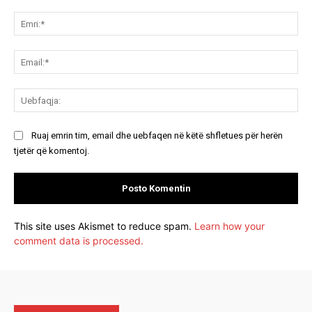
Koment:
Emr
Ema
Ue
Ruaj emrin tim, email dhe uebfaqen në këtë shfletues për herën
tjetër që komentoj.
This site uses Akismet to reduce spam.
Learn how your
comment data is processed.