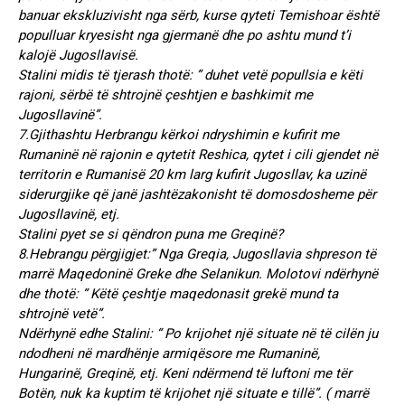
banuar ekskluzivisht nga sërb, kurse qyteti Temishoar është
populluar kryesisht nga gjermanë dhe po ashtu mund t’i
kalojë Jugosllavisë.
Stalini midis të tjerash thotë: ” duhet vetë popullsia e këti
rajoni, sërbë të shtrojnë çeshtjen e bashkimit me
Jugosllavinë”.
7.Gjithashtu Herbrangu kërkoi ndryshimin e kufirit me
Rumaninë në rajonin e qytetit Reshica, qytet i cili gjendet në
territorin e Rumanisë 20 km larg kufirit Jugosllav, ka uzinë
siderurgjike që janë jashtëzakonisht të domosdosheme për
Jugosllavinë, etj.
Stalini pyet se si qëndron puna me Greqinë?
8.Hebrangu përgjigjet:” Nga Greqia, Jugosllavia shpreson të
marrë Maqedoninë Greke dhe Selanikun. Molotovi ndërhynë
dhe thotë: “ Këtë çeshtje maqedonasit grekë mund ta
shtrojnë vetë”.
Ndërhynë edhe Stalini: “ Po krijohet një situate në të cilën ju
ndodheni në mardhënje armiqësore me Rumaninë,
Hungarinë, Greqinë, etj. Keni ndërmend të luftoni me tër
Botën, nuk ka kuptim të krijohet një situate e tillë”. ( marrë