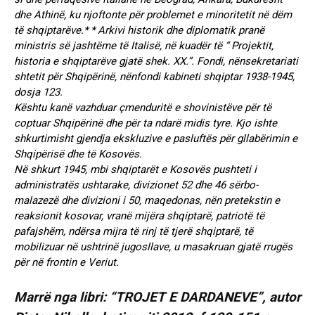
dhe Athinë, ku njoftonte për problemet e minoritetit në dëm
të shqiptarëve.* * Arkivi historik dhe diplomatik pranë
ministris së jashtëme të Italisë, në kuadër të “ Projektit,
historia e shqiptarëve gjatë shek. XX.”. Fondi, nënsekretariati
shtetit për Shqipërinë, nënfondi kabineti shqiptar 1938-1945,
dosja 123.
Kështu kanë vazhduar çmenduritë e shovinistëve për të
coptuar Shqipërinë dhe për ta ndarë midis tyre. Kjo ishte
shkurtimisht gjendja ekskluzive e pasluftës për gllabërimin e
Shqipërisë dhe të Kosovës.
Në shkurt 1945, mbi shqiptarët e Kosovës pushteti i
administratës ushtarake, divizionet 52 dhe 46 sërbo-
malazezë dhe divizioni i 50, maqedonas, nën pretekstin e
reaksionit kosovar, vranë mijëra shqiptarë, patriotë të
pafajshëm, ndërsa mijra të rinj të tjerë shqiptarë, të
mobilizuar në ushtrinë jugosllave, u masakruan gjatë rrugës
për në frontin e Veriut.
Marrë nga libri: “TROJET E DARDANEVE”, autor