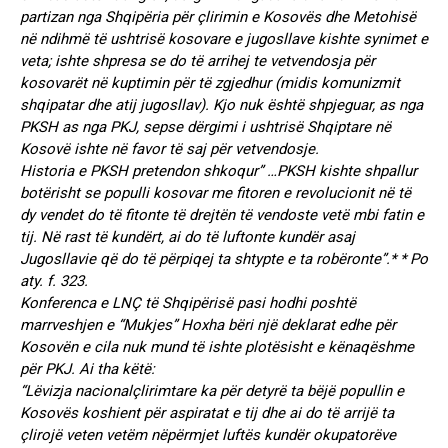
partizan nga Shqipëria për çlirimin e Kosovës dhe Metohisë
në ndihmë të ushtrisë kosovare e jugosllave kishte synimet e
veta; ishte shpresa se do të arrihej te vetvendosja për
kosovarët në kuptimin për të zgjedhur (midis komunizmit
shqipatar dhe atij jugosllav). Kjo nuk është shpjeguar, as nga
PKSH as nga PKJ, sepse dërgimi i ushtrisë Shqiptare në
Kosovë ishte në favor të saj për vetvendosje.
Historia e PKSH pretendon shkoqur” …PKSH kishte shpallur
botërisht se populli kosovar me fitoren e revolucionit në të
dy vendet do të fitonte të drejtën të vendoste vetë mbi fatin e
tij. Në rast të kundërt, ai do të luftonte kundër asaj
Jugosllavie që do të përpiqej ta shtypte e ta robëronte”.* * Po
aty. f. 323.
Konferenca e LNÇ të Shqipërisë pasi hodhi poshtë
marrveshjen e “Mukjes” Hoxha bëri një deklarat edhe për
Kosovën e cila nuk mund të ishte plotësisht e kënaqëshme
për PKJ. Ai tha këtë:
“Lëvizja nacionalçlirimtare ka për detyrë ta bëjë popullin e
Kosovës koshient për aspiratat e tij dhe ai do të arrijë ta
çlirojë veten vetëm nëpërmjet luftës kundër okupatorëve