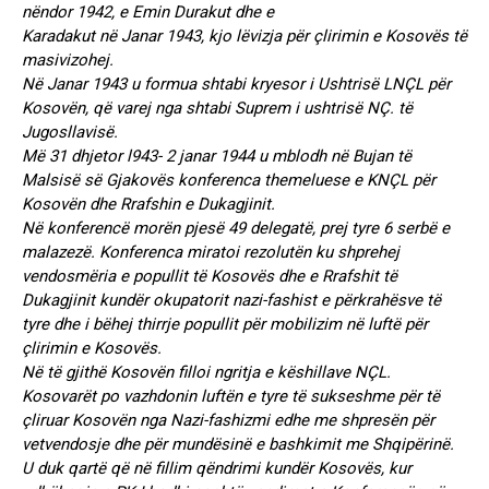
nëndor 1942, e Emin Durakut dhe e
Karadakut në Janar 1943, kjo lëvizja për çlirimin e Kosovës të
masivizohej.
Në Janar 1943 u formua shtabi kryesor i Ushtrisë LNÇL për
Kosovën, që varej nga shtabi Suprem i ushtrisë NÇ. të
Jugosllavisë.
Më 31 dhjetor l943- 2 janar 1944 u mblodh në Bujan të
Malsisë së Gjakovës konferenca themeluese e KNÇL për
Kosovën dhe Rrafshin e Dukagjinit.
Në konferencë morën pjesë 49 delegatë, prej tyre 6 serbë e
malazezë. Konferenca miratoi rezolutën ku shprehej
vendosmëria e popullit të Kosovës dhe e Rrafshit të
Dukagjinit kundër okupatorit nazi-fashist e përkrahësve të
tyre dhe i bëhej thirrje popullit për mobilizim në luftë për
çlirimin e Kosovës.
Në të gjithë Kosovën filloi ngritja e këshillave NÇL.
Kosovarët po vazhdonin luftën e tyre të sukseshme për të
çliruar Kosovën nga Nazi-fashizmi edhe me shpresën për
vetvendosje dhe për mundësinë e bashkimit me Shqipërinë.
U duk qartë që në fillim qëndrimi kundër Kosovës, kur