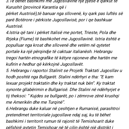
3.Të bëhet bashkimi me Jugosllavinë një pjesë e qarkut të
Kurushit (provincë Karantia që i
përket Austrisë),të banuar nga sllovenë, ky qark pas luftës së
parë Botërore i përkiste Jugosllavisë, por i qe bashkuar
Austrisë.
4.Istria që tani i përket Italisë me portet, Trieste, Pola dhe
Rrjeka (Fiume) të bashkohet me Jugosllavinë. Istria është e
populluar nga kroat dhe sllovenë dhe vetëm në qytetet
portale ka një përqindje të caktuar italianësh. Hebrangu
tregoi hartën etnografike të këtyre rajoneve dhe hartën me
kufirin e hedhur që kërkojnë Jugosllavët.
5. Hebrangu i raportoi Stalinit se Projetk Traktati Jugosllav u
hodh poshtë nga Bullgarët. Stalini ndërhyri e tha: “E kam
lexuar projekt traktatin dhe ky traktat nuk bën”. Ky traktat
synonte gllabërimin e Bullgarisë. Dhe Stalini në ndërhyrjet e
tij theksoi: “ Kujdes se bullgarët, po i zëmrove zënë krushqi
me Amerikën dhe me Turqinë”.
6.Hebrangu duke kaluar në çeshtjen e Rumanisë, parashtroi
pretendimet territoriale jugosllave ndaj saj, ku të bëhet
bashkimi i territorit rumun të rajonit të Temishoarit duke
pëfshirë qytetin Temishoar në të cilin është një distrikt i