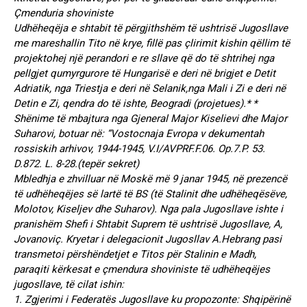
Çmenduria shoviniste
Udhëheqëja e shtabit të përgjithshëm të ushtrisë Jugosllave
me mareshallin Tito në krye, fillë pas çlirimit kishin qëllim të
projektohej një perandori e re sllave që do të shtrihej nga
pellgjet qumyrgurore të Hungarisë e deri në brigjet e Detit
Adriatik, nga Triestja e deri në Selanik,nga Mali i Zi e deri në
Detin e Zi, qendra do të ishte, Beogradi (projetues).* *
Shënime të mbajtura nga Gjeneral Major Kiselievi dhe Major
Suharovi, botuar në: “Vostocnaja Evropa v dekumentah
rossiskih arhivov, 1944-1945, V.I/AVPRF.F.06. Op.7.P. 53.
D.872. L. 8-28.(tepër sekret)
Mbledhja e zhvilluar në Moskë më 9 janar 1945, në prezencë
të udhëheqëjes së lartë të BS (të Stalinit dhe udhëheqësëve,
Molotov, Kiseljev dhe Suharov). Nga pala Jugosllave ishte i
pranishëm Shefi i Shtabit Suprem të ushtrisë Jugosllave, A,
Jovanoviç. Kryetar i delegacionit Jugosllav A.Hebrang pasi
transmetoi përshëndetjet e Titos për Stalinin e Madh,
paraqiti kërkesat e çmendura shoviniste të udhëheqëjes
jugosllave, të cilat ishin:
1. Zgjerimi i Federatës Jugosllave ku propozonte: Shqipërinë