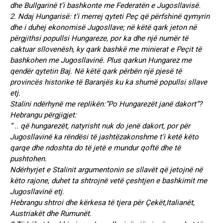
dhe Bullgarinë t’i bashkonte me Federatën e Jugosllavisë.
2. Ndaj Hungarisë: t’i merrej qyteti Peç që përfshinë qymyrin
dhe i duhej ekonomisë Jugosllave; në këtë qark jeton në
përgjithsi popullsi Hungareze, por ka dhe një numër të
caktuar sllovenësh, ky qark bashkë me minierat e Peçit të
bashkohen me Jugosllavinë. Plus qarkun Hungarez me
qendër qytetin Baj. Në këtë qark përbën një pjesë të
provincës historike të Baranjës ku ka shumë popullsi sllave
etj.
Stalini ndërhynë me replikën:“Po Hungarezët janë dakort”?
Hebrangu përgjigjet:
“ .. që hungarezët, natyrisht nuk do jenë dakort, por për
Jugosllavinë ka rëndësi të jashtëzakonshme t’i ketë këto
qarqe dhe ndoshta do të jetë e mundur qoftë dhe të
pushtohen.
Ndërhyrjet e Stalinit argumentonin se sllavët që jetojnë në
këto rajone, duhet ta shtrojnë vetë çeshtjen e bashkimit me
Jugosllavinë etj.
Hebrangu shtroi dhe kërkesa të tjera për Çekët,Italianët,
Austriakët dhe Rumunët.