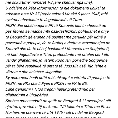
me shkurtime; numërat 1-8 janë shënuar nga unë).
U ndalëm në këtë informacion të një dokumenti unikal të
arkivave ruse Nr 37 (tepër sekret),Moskë 9 janar 1945; mbi
synimet shoviniste të Jugosllavisë së Titos.
PKSH dhe udhëheqëja e PK të Kosovës kishin shpresë që
pas fitores së madhe mbi nazi-fashizmin, politikanët e rinjë
të Beogradit që erdhën në pushtet me parullën për lirinë e
pavarsinë e popujve, do të fitohej e drejta e vetvendosjes në
Kosovë dhe do të bëhej bashkimi i Kosovës me Shqipërinë;
në fakt Jugosllavia e Titos pretendonte më fatalen për këto
vende; gllabërimin, jo vetëm Kosovën, por edhe Shqipërinë
për ta bërë republikë të shtatë të Jugosllavisë. Kjo ishte e
vërteta e shovinistëve Jugosllav.
Ky dokument hedh dritë mbi shkaqet e vërteta të prishjes të
PKSH me PKJ dhe lidhjen e PKSH me PK të BS.
Edhe qëndrimi i Titos tregon hapur pretendimin për
gllabërimin e Shqipërisë.
Simbas ambasadorit sovjetik në Beograd A.I.Lavrentjev i cili
njofton qeverinë e tij thekson: “Në takimin e Titos me Enver
Hoxhën, në pranverë të vitit 1946 i cili u ndal në Beograd