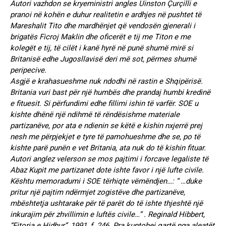
Autori vazhdon se kryeministri angles Uinston Çurçilli e
pranoi në kohën e duhur realitetin e ardhjes në pushtet të
Mareshalit Tito dhe mardhënjet që vendosën gjenerali i
brigatës Ficroj Maklin dhe oficerët e tij me Titon e me
kolegët e tij, të cilët i kanë hyrë në punë shumë mirë si
Britanisë edhe Jugosllavisë deri më sot, përmes shumë
peripecive.
Asgjë e krahasueshme nuk ndodhi në rastin e Shqipërisë.
Britania vuri bast për një humbës dhe prandaj humbi kredinë
e fituesit. Si përfundimi edhe fillimi ishin të varfër. SOE u
kishte dhënë një ndihmë të rëndësishme materiale
partizanëve, por ata e ndienin se këtë e kishin nxjerrë prej
nesh me përpjekjet e tyre të pamohueshme dhe se, po të
kishte parë punën e vet Britania, ata nuk do të kishin fituar.
Autori anglez velerson se mos pajtimi i forcave legaliste të
Abaz Kupit me partizanet dote ishte favor i një lufte civile.
Kështu memoradumi i SOE tërhiqte vëmëndjen…: “ …duke
pritur një pajtim ndërmjet zogistëve dhe partizanëve,
mbështetja ushtarake për të parët do të ishte thjeshtë një
inkurajim për zhvillimin e luftës civile…” . Reginald Hibbert,
“Fitorja e Hidhur”, 1991, f. 246. Pra kuptohej qartë nga aleatët