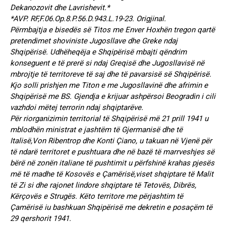
Dekanozovit dhe Lavrishevit.*
*AVP. RF,F.06.Op.8.P.56.D.943.L.19-23. Origjinal.
Përmbajtja e bisedës së Titos me Enver Hoxhën tregon qartë
pretendimet shoviniste Jugosllave dhe Greke ndaj
Shqipërisë. Udhëheqëja e Shqipërisë mbajti qëndrim
konseguent e të prerë si ndaj Greqisë dhe Jugosllavisë në
mbrojtje të territoreve të saj dhe të pavarsisë së Shqipërisë.
Kjo solli prishjen me Titon e me Jugosllavinë dhe afrimin e
Shqipërisë me BS. Gjendja e krijuar ashpërsoi Beogradin i cili
vazhdoi mëtej terrorin ndaj shqiptarëve.
Për riorganizimin territorial të Shqipërisë më 21 prill 1941 u
mblodhën ministrat e jashtëm të Gjermanisë dhe të
Italisë,Von Ribentrop dhe Konti Çiano, u takuan në Vjenë për
të ndarë territoret e pushtuara dhe në bazë të marrveshjes së
bërë në zonën italiane të pushtimit u përfshinë krahas pjesës
më të madhe të Kosovës e Çamërisë,viset shqiptare të Malit
të Zi si dhe rajonet lindore shqiptare të Tetovës, Dibrës,
Kërçovës e Strugës. Këto territore me përjashtim të
Çamërisë iu bashkuan Shqipërisë me dekretin e posaçëm të
29 qershorit 1941.