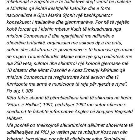
mbeturinat e zogistëve e të ballistëve drejt veriut në malsitë
e Mirditës që është kështjellë katolike dhe e forte
nacionaliste e Gjon Marka Gjonit një bashkpunëtor
konsekuent i italianëve dhe gjermmanëve. Por në të njejtën
kohë forcat që i kishin mbetur Kupit të inkuadruara nga
misioni Concensus II dhe nganjëherë me ndihmën e
oficerëve britanikë, organizuan me sukses dy a tre prita,
sulme dhe shkatrrime të pozicioneve e të kolonave gjermane
në rrugën Tiranë-Shkodër. Madje edhe një grup ballistësh me
nja 200 veta, sulmoi dhe shkatrroi një kolonë gjermane më
10 shtator dhe Mitat Frashëri e Abaz Ermenji kërkluan që
misioni Concencus ta rregjistronte këtë aksion dhe t’i
furnizonte me armë e municione të reja për njerzit e rtyre”.
Po aty, f. 309
Këto fakte shumë të përmbledhura janë të shkruara në librin:
“Fitore e Hidhur”, 1991, përkthyer 1992 me autor oficerin e
sherbimit të fshehtë informative Anglez në Shqipëri Reginald
Hibbert.
Më poshtë po theksojmë shkurtimisht qëllimet shoviniste të
udhëheqëjes së PKJ, jo vetëm për të mbajtur Kosovën nën
kthetrat Jugosllave, por për të gllabëruar edhe Shqipërinë.