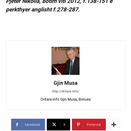
Pjeter Nikolla, botim viti 2012, f.138-151 e
perkthyer anglisht f.278-287.
Gjin Musa
http://dritare.info/
Dritare.Info Gjin Musa, Botues
Facebook
X
Pinterest