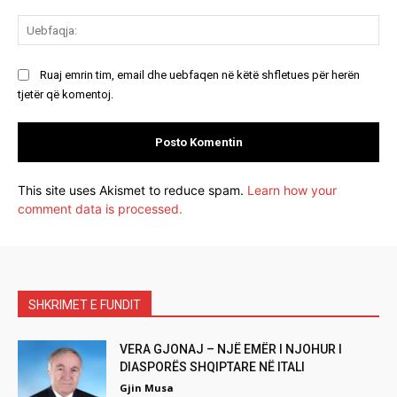
Ue
Ruaj emrin tim, email dhe uebfaqen në këtë shfletues për herën
tjetër që komentoj.
This site uses Akismet to reduce spam.
Learn how your
comment data is processed.
SHKRIMET E FUNDIT
VERA GJONAJ – NJË EMËR I NJOHUR I
DIASPORËS SHQIPTARE NË ITALI
Gjin Musa