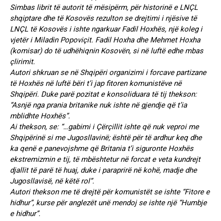
Simbas librit të autorit të mësipërm, për historinë e LNÇL
shqiptare dhe të Kosovës rezulton se drejtimi i njësive të
LNÇL të Kosovës i ishte ngarkuar Fadil Hoxhës, një koleg i
vjetër i Miladin Popoviçit. Fadil Hoxha dhe Mehmet Hoxha
(komisar) do të udhëhiqnin Kosovën, si në luftë edhe mbas
çlirimit.
Autori shkruan se në Shqipëri organizimi i forcave partizane
të Hoxhës në luftë bëri t’i jap fitoren komunistëve në
Shqipëri. Duke parë pozitat e konsoliduara të tij thekson:
“Asnjë nga prania britanike nuk ishte në gjendje që t’ia
mblidhte Hoxhës”.
Ai thekson, se: “…gabimi i Çërçillit ishte që nuk veproi me
Shqipërinë si me Jugosllavinë; është për të ardhur keq dhe
ka qenë e panevojshme që Britania t’i siguronte Hoxhës
ekstremizmin e tij, të mbështetur në forcat e veta kundrejt
djallit të parë të huaj, duke i paraprirë në kohë, madje dhe
Jugosllavisë, në këtë rol”.
Autori thekson me të drejtë për komunistët se ishte “Fitore e
hidhur”, kurse për anglezët unë mendoj se ishte një “Humbje
e hidhur”.