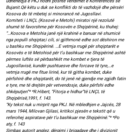
udhëheqja e PKJ hodhi poshtë vendimet e Konferencës së
Bujanit.Që këtu u duk se konflikti do të vazhdojë dhe përsëri
Kosova do të mbetej si minorancë në Jugosllavi.
Komiteti i LNÇL (Kosovë e Metohi) miratoi një rezolutë
shumë të favorshme për Kosovën e Shqipërinë, ku thuhej:
“…Kosova e Metohia janë një krahinë e banuar në shumicë
nga populli shqiptar,i cili, si gjithmonë edhe sot dëshiron me
u bashku me Shqipërinë. …E vetmja rrugë për shqiptarët e
Kosovës e të Metohisë për t’u bashkuar me Shqipërinë ashtë
përmes luftës së përbashkët me kombet e tjera të
Jugosllavisë, kundër pushtuesve dhe forcave të tyre,…e
vetmja rrugë me fitue lirinë, kur të gjitha kombet, duke
përfshirë dhe shqiptarët, do të jenë në gjendje me zgjidh fatin
e tyre, me të drejtën për vetvendosje, duke përfshi edhe
shkëputjen”* *R.Hibert, “Fitorja e hidhur”të LNÇL të
Shqipërisë,1991, f. 143.
“Ky tekst nuk u mirprit nga PKJ. Në mbledhjen e Jajcës, 28
mars 1944, Milovan Gjilasi, kritikoi pjesën e tekstit që u
referohej aspiratave për t’u bashkuar me Shqipërinë.”* *Po
aty, f. 143
Simbas autorit anglez, dërgimi i brigadave dhe i divizionit