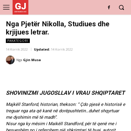
GJ
DRITARE E RE
Nga Pjetër Nikolla, Studiues dhe
krjijues letrar.
PAKATEGORI
14 Korrik 2022
Updated:
14 Korrik 2022
Nga
Gjin Musa
SHOVINIZMI JUGOSLLAV I VRAU SHQIPTARET
Majkëll Stanford, historian, thekson: “ Çdo pjesë e historisë e
treguar nga ata që kanë në dorëpushtetin…duhet shqyrtuar
me dyshimin më të madh”.
Nisur nga ky mësim i Maikëll Standford, për të qenë me i
besueshëm po i referohem një shkrimtari të huaj, autorit