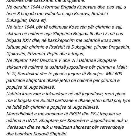
Kosovës dhe bashkimit me Shqipërinë.
Në qershor 1944 u formua Brigada Kosovare dhe, pas saj, u
bënë 8 brigada me vullnetarë nga Kosova, Rrafshi i
Dukagjinit, Dibra etj.
Në tetor 1944, për të ndihmuar Kosovën për çlirimin e saj,
shkuan në ndihmë nga Shqipëria Brigada III dhe IV më pas
brigada XXV dhe, në bashkëpunim me ushtrinë kosovare,
luftuan për çlirimin e Rrafshit të Dukagjinit, çliruan Dragashin,
Gjakovën, Prizrenin, Pejën dhe Istogun,
Në dhjetor 1944 Divizioni V dhe VI i Ushtrisë Shqiptare
shkuan në ndihmë të ushtrisë jugosllave për çlirimin e Malit
të Zi, Sanxhakut dhe të pjesës jugore të Bosnjes. Mbi 600
partizanë shqiptarë dhanë jetën në ndihmë për çlirimin e
popujve të Jugosllavisë.
Ushtria kosovare e inkuadruar në atë jugosllave, mori pjesë
me 8 brigata me 35.000 partizanë e dhanë jetën 6200 prej tyre
në luftë për çlirimin e popujve të Jugosllavisë.
Marrëdhëniet e mëvonshme të PKSH dhe PKJ treguan se
ndihma e UNÇL Shqiptare për Kosovën e Jugosllavinë nuk u
vlerësuan dhe se nuk u realizuan shpresat për vetvendosje
dhe bashkim Kosovë-Shqipëri.