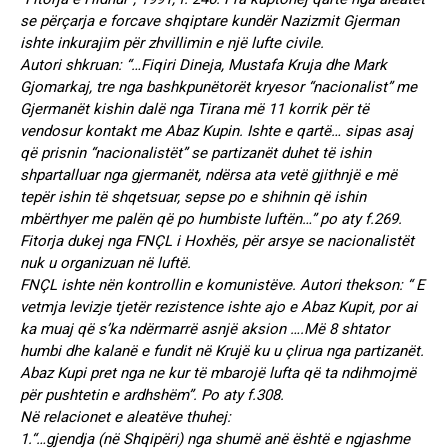
se përçarja e forcave shqiptare kundër Nazizmit Gjerman
ishte inkurajim për zhvillimin e një lufte civile.
Autori shkruan: “…Fiqiri Dineja, Mustafa Kruja dhe Mark
Gjomarkaj, tre nga bashkpunëtorët kryesor “nacionalist” me
Gjermanët kishin dalë nga Tirana më 11 korrik për të
vendosur kontakt me Abaz Kupin. Ishte e qartë… sipas asaj
që prisnin “nacionalistët” se partizanët duhet të ishin
shpartalluar nga gjermanët, ndërsa ata vetë gjithnjë e më
tepër ishin të shqetsuar, sepse po e shihnin që ishin
mbërthyer me palën që po humbiste luftën…” po aty f.269.
Fitorja dukej nga FNÇL i Hoxhës, për arsye se nacionalistët
nuk u organizuan në luftë.
FNÇL ishte nën kontrollin e komunistëve. Autori thekson: “ E
vetmja levizje tjetër rezistence ishte ajo e Abaz Kupit, por ai
ka muaj që s’ka ndërmarrë asnjë aksion ….Më 8 shtator
humbi dhe kalanë e fundit në Krujë ku u çlirua nga partizanët.
Abaz Kupi pret nga ne kur të mbarojë lufta që ta ndihmojmë
për pushtetin e ardhshëm”. Po aty f.308.
Në relacionet e aleatëve thuhej:
1.“…gjendja (në Shqipëri) nga shumë anë është e ngjashme