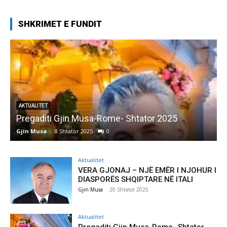
SHKRIMET E FUNDIT
AKTUALITET
Pregaditi Gjin Musa-Rome- Shtator 2025
Gjin Musa
-
8 Shtator 2025
0
G
Aktualitet
VERA GJONAJ – NJË EMËR I NJOHUR I
DIASPORËS SHQIPTARE NË ITALI
Gjin Musa
-
20 Shtator 2025
Aktualitet
Pregaditi Gjin Musa-Rome- Shtator