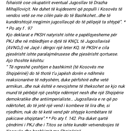
fshaistë ose okupatirit eventual Jugosllav të Drazha
Mihajlloviçit. Ne duhet të kujdesemi që populli i Kosovës të
vendos vetë se me cilën pale do të Bashkohet…dhe të
kundërshtojë rregjimin jugosllav,që do të pëlqejë ta shtypë”. *
* Po aty f . 97
Kjo deklarat e PKSH natyrisht ishte e papëlqyesheme për
PKJ dhe në mbledhjen e dytë të KNÇL të Jugosllavisë
(AVNOJ) në Jaçë i dërgoi një leter KQ. të PKSH e cila
pjesërisht ishte paralajmërusese dhe pjesërisht qortuese.
Ajo thoshte kështu:
“ Të ngreshë çeshtjen e bashkimit (të Kosovës me
Shqipërinë) do të thotë t’u japësh dorën e ndihmës
reaksionarëve të ndryshëm, duke përfshirë edhe vetë
armikun…dhe nuk është e nevojshme të theksohet se kjo nuk
mund të përbëjë një çeshtje ndërmjet nesh dhe një Shqipërie
demokratike dhe antiimperialiste… Jugosllavia e re që po
ndërtohet, do të jetë një vend i kombeve të lira dhe, si
rrjedhim, nuk do të ketë vend për shtypje kombëtare të
pakicave shqiptare”.* * Po aty f. 142. Pra duket qartë
çëndrimi i PKJ dhe i Titos se ishte kundër vetvendosjes të