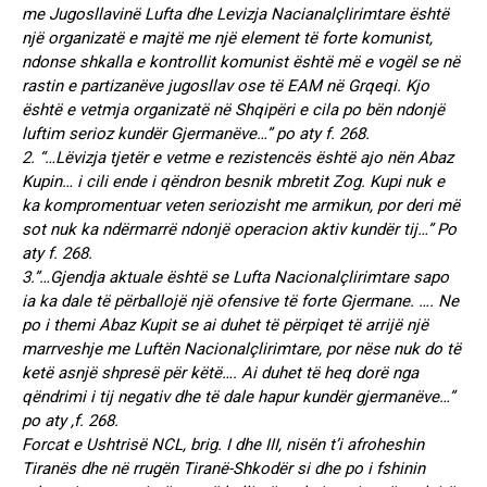
me Jugosllavinë Lufta dhe Levizja Nacianalçlirimtare është
një organizatë e majtë me një element të forte komunist,
ndonse shkalla e kontrollit komunist është më e vogël se në
rastin e partizanëve jugosllav ose të EAM në Grqeqi. Kjo
është e vetmja organizatë në Shqipëri e cila po bën ndonjë
luftim serioz kundër Gjermanëve…” po aty f. 268.
2. “…Lëvizja tjetër e vetme e rezistencës është ajo nën Abaz
Kupin… i cili ende i qëndron besnik mbretit Zog. Kupi nuk e
ka kompromentuar veten seriozisht me armikun, por deri më
sot nuk ka ndërmarrë ndonjë operacion aktiv kundër tij…” Po
aty f. 268.
3.”…Gjendja aktuale është se Lufta Nacionalçlirimtare sapo
ia ka dale të përballojë një ofensive të forte Gjermane. …. Ne
po i themi Abaz Kupit se ai duhet të përpiqet të arrijë një
marrveshje me Luftën Nacionalçlirimtare, por nëse nuk do të
ketë asnjë shpresë për këtë…. Ai duhet të heq dorë nga
qëndrimi i tij negativ dhe të dale hapur kundër gjermanëve…”
po aty ,f. 268.
Forcat e Ushtrisë NCL, brig. I dhe III, nisën t’i afroheshin
Tiranës dhe në rrugën Tiranë-Shkodër si dhe po i fshinin