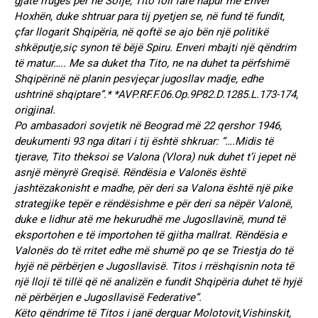
gjatë rrugës për në Sofje, Tito foli fare hapur me Enver
Hoxhën, duke shtruar para tij pyetjen se, në fund të fundit,
çfar llogarit Shqipëria, në qoftë se ajo bën një politikë
shkëputje,siç synon të bëjë Spiru. Enveri mbajti një qëndrim
të matur….. Me sa duket tha Tito, ne na duhet ta përfshimë
Shqipërinë në planin pesvjeçar jugosllav madje, edhe
ushtrinë shqiptare”.* *AVP.RF.F.06.Op.9P82.D.1285.L.173-174,
origjinal.
Po ambasadori sovjetik në Beograd më 22 qershor 1946,
deukumenti 93 nga ditari i tij është shkruar: “….Midis të
tjerave, Tito theksoi se Valona (Vlora) nuk duhet t’i jepet në
asnjë mënyrë Greqisë. Rëndësia e Valonës është
jashtëzakonisht e madhe, për deri sa Valona është një pike
strategjike tepër e rëndësishme e për deri sa nëpër Valonë,
duke e lidhur atë me hekurudhë me Jugosllavinë, mund të
eksportohen e të importohen të gjitha mallrat. Rëndësia e
Valonës do të rritet edhe më shumë po qe se Triestja do të
hyjë në përbërjen e Jugosllavisë. Titos i rrëshqisnin nota të
një lloji të tillë që në analizën e fundit Shqipëria duhet të hyjë
në përbërjen e Jugosllavisë Federative”.
Këto qëndrime të Titos i janë derguar Molotovit,Vishinskit,