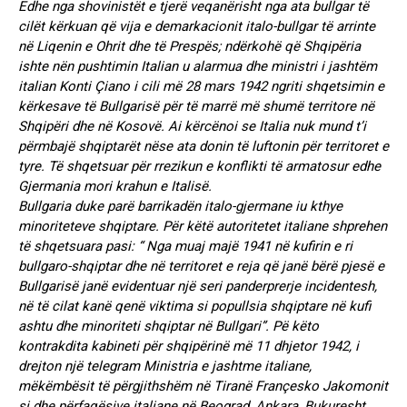
Edhe nga shovinistët e tjerë veqanërisht nga ata bullgar të
cilët kërkuan që vija e demarkacionit italo-bullgar të arrinte
në Liqenin e Ohrit dhe të Prespës; ndërkohë që Shqipëria
ishte nën pushtimin Italian u alarmua dhe ministri i jashtëm
italian Konti Çiano i cili më 28 mars 1942 ngriti shqetsimin e
kërkesave të Bullgarisë për të marrë më shumë territore në
Shqipëri dhe në Kosovë. Ai kërcënoi se Italia nuk mund t’i
përmbajë shqiptarët nëse ata donin të luftonin për territoret e
tyre. Të shqetsuar për rrezikun e konflikti të armatosur edhe
Gjermania mori krahun e Italisë.
Bullgaria duke parë barrikadën italo-gjermane iu kthye
minoriteteve shqiptare. Për këtë autoritetet italiane shprehen
të shqetsuara pasi: “ Nga muaj majë 1941 në kufirin e ri
bullgaro-shqiptar dhe në territoret e reja që janë bërë pjesë e
Bullgarisë janë evidentuar një seri panderprerje incidentesh,
në të cilat kanë qenë viktima si popullsia shqiptare në kufi
ashtu dhe minoriteti shqiptar në Bullgari”. Pë këto
kontrakdita kabineti për shqipërinë më 11 dhjetor 1942, i
drejton një telegram Ministria e jashtme italiane,
mëkëmbësit të përgjithshëm në Tiranë Françesko Jakomonit
si dhe përfaqësive italiane në Beograd, Ankara, Bukuresht