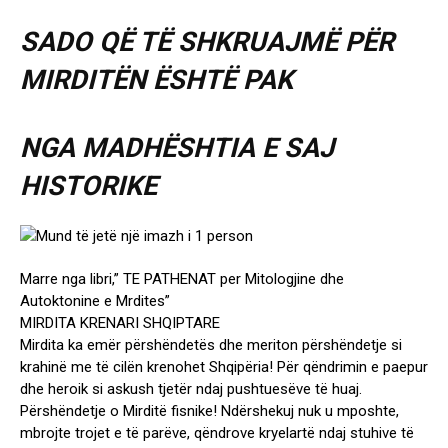
SADO QË TË SHKRUAJMË PËR
MIRDITËN ËSHTË PAK
NGA MADHËSHTIA E SAJ
HISTORIKE
Marre nga libri,” TE PATHENAT per Mitologjine dhe
Autoktonine e Mrdites”
MIRDITA KRENARI SHQIPTARE
Mirdita ka emër përshëndetës dhe meriton përshëndetje si
krahinë me të cilën krenohet Shqipëria! Për qëndrimin e paepur
dhe heroik si askush tjetër ndaj pushtuesëve të huaj.
Përshëndetje o Mirditë fisnike! Ndërshekuj nuk u mposhte,
mbrojte trojet e të parëve, qëndrove kryelartë ndaj stuhive të