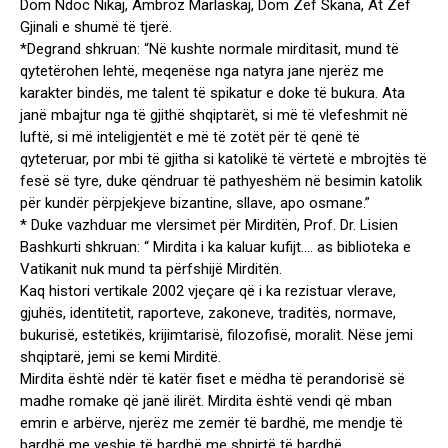
Dom Ndoc Nikaj, Ambroz Marlaskaj, Dom Zef Skana, At Zef
Gjinali e shumë të tjerë.
*Degrand shkruan: “Në kushte normale mirditasit, mund të
qytetërohen lehtë, meqenëse nga natyra jane njerëz me
karakter bindës, me talent të spikatur e doke të bukura. Ata
janë mbajtur nga të gjithë shqiptarët, si më të vlefeshmit në
luftë, si më inteligjentët e më të zotët për të qenë të
qyteteruar, por mbi të gjitha si katolikë të vërtetë e mbrojtës të
fesë së tyre, duke qëndruar të pathyeshëm në besimin katolik
për kundër përpjekjeve bizantine, sllave, apo osmane.”
* Duke vazhduar me vlersimet për Mirditën, Prof. Dr. Lisien
Bashkurti shkruan: “ Mirdita i ka kaluar kufijt…. as biblioteka e
Vatikanit nuk mund ta përfshijë Mirditën.
Kaq histori vertikale 2002 vjeçare që i ka rezistuar vlerave,
gjuhës, identitetit, raporteve, zakoneve, traditës, normave,
bukurisë, estetikës, krijimtarisë, filozofisë, moralit. Nëse jemi
shqiptarë, jemi se kemi Mirditë.
Mirdita është ndër të katër fiset e mëdha të perandorisë së
madhe romake që janë ilirët. Mirdita është vendi që mban
emrin e arbërve, njerëz me zemër të bardhë, me mendje të
bardhë me veshje të bardhë me shpirtë të bardhë.