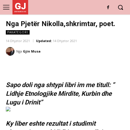
GJ
DRITARE E RE
Nga Pjetër Nikolla,shkrimtar, poet.
PAKATEGORI
14 Dhjetor 2021
Updated:
14 Dhjetor 2021
Nga
Gjin Musa
Sapo doli nga shtypi libri im me titull: ”
Lidhje Etnologjike Mirdite, Kurbin dhe
Lugu i Drinit”
Ky liber eshte rezultat i studimit