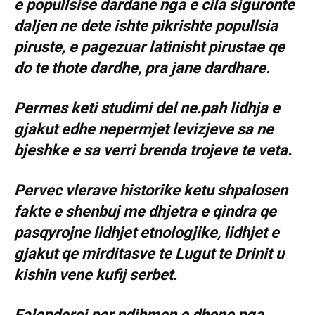
e popullsise dardane nga e cila siguronte
daljen ne dete ishte pikrishte popullsia
piruste, e pagezuar latinisht pirustae qe
do te thote dardhe, pra jane dardhare.
Permes keti studimi del ne.pah lidhja e
gjakut edhe nepermjet levizjeve sa ne
bjeshke e sa verri brenda trojeve te veta.
Pervec vlerave historike ketu shpalosen
fakte e shenbuj me dhjetra e qindra qe
pasqyrojne lidhjet etnologjike, lidhjet e
gjakut qe mirditasve te Lugut te Drinit u
kishin vene kufij serbet.
Falenderoj per ndihmen e dhene nga