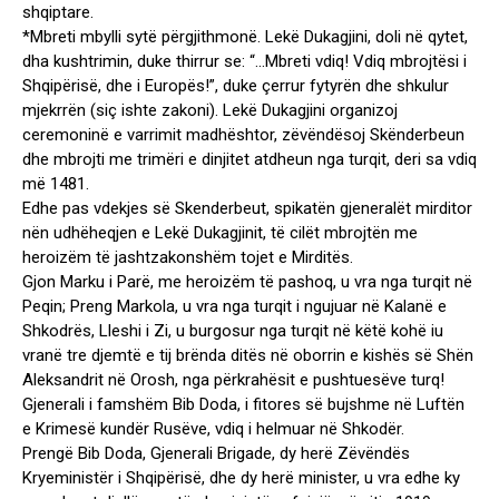
shqiptare.
*Mbreti mbylli sytë përgjithmonë. Lekë Dukagjini, doli në qytet,
dha kushtrimin, duke thirrur se: “…Mbreti vdiq! Vdiq mbrojtësi i
Shqipërisë, dhe i Europës!”, duke çerrur fytyrën dhe shkulur
mjekrrën (siç ishte zakoni). Lekë Dukagjini organizoj
ceremoninë e varrimit madhështor, zëvëndësoj Skënderbeun
dhe mbrojti me trimëri e dinjitet atdheun nga turqit, deri sa vdiq
më 1481.
Edhe pas vdekjes së Skenderbeut, spikatën gjeneralët mirditor
nën udhëheqjen e Lekë Dukagjinit, të cilët mbrojtën me
heroizëm të jashtzakonshëm tojet e Mirditës.
Gjon Marku i Parë, me heroizëm të pashoq, u vra nga turqit në
Peqin; Preng Markola, u vra nga turqit i ngujuar në Kalanë e
Shkodrës, Lleshi i Zi, u burgosur nga turqit në këtë kohë iu
vranë tre djemtë e tij brënda ditës në oborrin e kishës së Shën
Aleksandrit në Orosh, nga përkrahësit e pushtuesëve turq!
Gjenerali i famshëm Bib Doda, i fitores së bujshme në Luftën
e Krimesë kundër Rusëve, vdiq i helmuar në Shkodër.
Prengë Bib Doda, Gjenerali Brigade, dy herë Zëvëndës
Kryeministër i Shqipërisë, dhe dy herë minister, u vra edhe ky