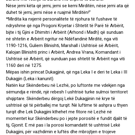
Nëse jemi këta që jemi, jemi se kemi Mirditën, nëse jemi ata që
duhet të jemi, jemi nëse e ruajmë Mirditën!”
*Mirdita ka nxjerrë personalitete të njohura të fushave të
ndryshme që nga Progoni Kryetar i Shtetit të Parë të Arbërit,
bijte i tij Gjini e Dhimitri i Arbërit (Arhond i Madh) që sunduan
në shtetin e Arbërit ngritur në Ndëfandinë Mirditë, nga viti
1190-1216, Guliem Blinishti, Marshall i Ushtrisë së Arbërit,
Kalojan Blinishti princ i Arbërit, Andrea Vrana, Komandant i
Ushtrisë së Arbërit, që sunduan pas shtetit të Arbërit nga viti
1160 deri në 1275.
Mëpas ishin princat Dukagjinë, që nga Leka I e deri te Leka i III
Dukagjin (Leka i kanunit).
Natën kur Skënderbeu në Lezhë, po luftonte me vdekjen nga
sëmundja e rëndë, një rebesh I ushtrisë turke sulmoi territoret
shqiptare. Skënderbeu dërgoj Lekë Dukagjinin në krye të
ushtrisë që të përballej me turqit. Në luftime të ashpra u thyen
turqit dhe Lek Dukagjini kthehet me fitore në Lezhë në
momentet kur Skënderbeu po i jepte porositë e fundit djalit të
tij, Gjonit. E më pas i la porosi komandatit të ushtrisë Lekë
Dukagjini, për vazhdimin e luftës dhe mbrojtjen e trojeve