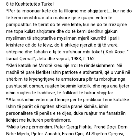
8 të Kushtetutës Turke!
*Për ta imponuar këtë do ta fillojmë me shqiptarët…, kur ne do
të kemi nënshtruar ata malsorë që e quajnë veten të
pamposhtur, të tjerat do të vinë lehtë, kur ne do të rrëzojmë
me topa kullat shqiptare dhe do të kemi derdhur gjakun
mysliman të shqiptarëve mysliman mjerë kaurrët! I pari i
krishterë që do të lëviz, do ti shikojë njerzit e tij të vrarë,
shtëpinë dhe fshatin e tij të rrafshuar mbi tokë! ( Koli Xoxe, “
Ismail Qemali”, Jeta dhe veprat, 1983, f. 162.
*Kleri katolik në Mirditë kreu një rrol të rëndësishmem. Në
rradhë të parë klerikët ishin patriotë e atdhetarë, që u vunë në
shërbim të kryengritjeve të armatosura për tu mbrojtur nga
pushtuesit osman, ruajtën besimin katolik, dhe nga ana tjetër
ishin ruajtës të traditave, të folklorit të bukur shqiptar.
*Ata nuk ishin vetëm priftërinjë për të predikuar fenë katolike.
Ishin të parët që ngritën shkolla pranë kishës, ishin
personalitete të penës e të dijes, duke ruajtur me fanatizën
lidhjet me kulturën perëndimore.
*Midis tyre përmendim: Patër Gjergj Fishta, Prend Doçi, Dom
Ndre Mjeda, Pjetër Zarishti, Frano Gjini, At Shjefen Gjeçovi,