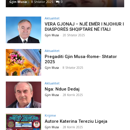
Gjin Musa
-
8 Shtator 2025
0
G
Aktualitet
VERA GJONAJ – NJË EMËR I NJOHUR I
DIASPORËS SHQIPTARE NË ITALI
Gjin Musa
-
20 Shtator 2025
Aktualitet
Pregaditi Gjin Musa-Rome- Shtator
2025
Gjin Musa
-
8 Shtator 2025
Aktualitet
Nga: Ndue Dedaj
Gjin Musa
-
28 Korrik 2025
Krijime
Autore Katerina Tereziu Ligeja
Gjin Musa
-
28 Korrik 2025