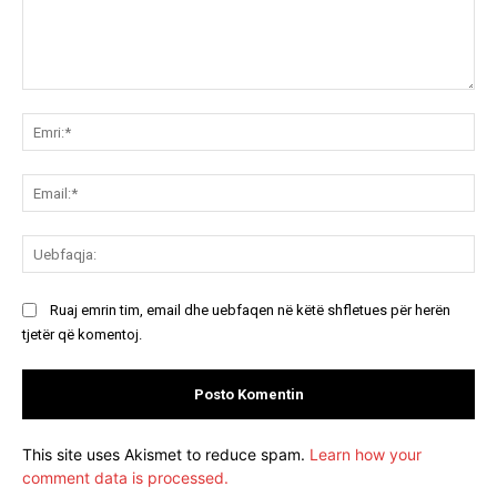
Koment:
Emr
Ema
Ue
Ruaj emrin tim, email dhe uebfaqen në këtë shfletues për herën
tjetër që komentoj.
This site uses Akismet to reduce spam.
Learn how your
comment data is processed.