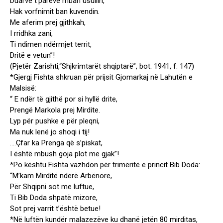
Duarve t’parëve mban usullin,
Hak vorfnimit ban kuvendin.
Me aferim prej gjithkah,
I rridhka zani,
Ti ndimen ndërmjet territ,
Dritë e vetun”!
(Pjetër Zarishti,“Shjkrimtarët shqiptarë”, bot. 1941, f. 147)
*Gjergj Fishta shkruan për prijsit Gjomarkaj në Lahutën e
Malsisë:
“ E ndër të gjithë por si hyllë drite,
Prengë Markola prej Mirdite.
Lyp për pushke e për pleqni,
Ma nuk lenë jo shoqi i tij!
….Çfar ka Prenga që s’piskat,
I është mbush goja plot me gjak”!
*Po kështu Fishta vazhdon për trimëritë e princit Bib Doda:
“M’kam Mirditë nderë Arbënore,
Për Shqipni sot me luftue,
Ti Bib Doda shpatë mizore,
Sot prej varrit t’është betue!
*Në luftën kundër malazezëve ku dhanë jetën 80 mirditas,