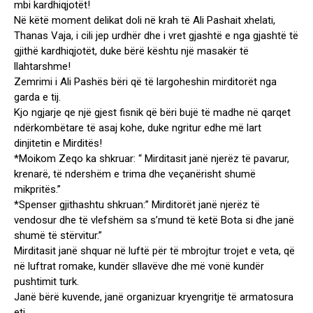
mbi kardhiqjotët!
Në këtë moment delikat doli në krah të Ali Pashait xhelati,
Thanas Vaja, i cili jep urdhër dhe i vret gjashtë e nga gjashtë të
gjithë kardhiqjotët, duke bërë kështu një masakër të
llahtarshme!
Zemrimi i Ali Pashës bëri që të largoheshin mirditorët nga
garda e tij.
Kjo ngjarje qe një gjest fisnik që bëri bujë të madhe në qarqet
ndërkombëtare të asaj kohe, duke ngritur edhe më lart
dinjitetin e Mirditës!
*Moikom Zeqo ka shkruar: “ Mirditasit janë njerëz të pavarur,
krenarë, të ndershëm e trima dhe veçanërisht shumë
mikpritës.”
*Spenser gjithashtu shkruan:” Mirditorët janë njerëz të
vendosur dhe të vlefshëm sa s’mund të ketë Bota si dhe janë
shumë të stërvitur.”
Mirditasit janë shquar në luftë për të mbrojtur trojet e veta, që
në luftrat romake, kundër sllavëve dhe më vonë kundër
pushtimit turk.
Janë bërë kuvende, janë organizuar kryengritje të armatosura
etj.