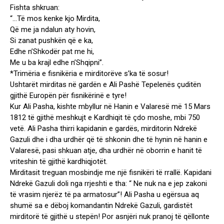
Fishta shkruan:
“…Të mos kenke kjo Mirdita,
Që me ja ndalun aty hovin,
Si zanat pushkën që e ka,
Edhe n’Shkodër pat me hi,
Me u ba krajl edhe n’Shqipni”.
*Trimëria e fisnikëria e mirditorëve s’ka të sosur!
Ushtarët mirditas në gardën e Ali Pashë Tepelenës çuditën
gjithë Europën për fisnikërinë e tyre!
Kur Ali Pasha, kishte mbyllur në Hanin e Valaresë më 15 Mars
1812 të gjithë meshkujt e Kardhiqit të çdo moshe, mbi 750
vetë. Ali Pasha thirri kapidanin e gardës, mirditorin Ndrekë
Gazuli dhe i dha urdhër që të shkonin dhe të hynin në hanin e
Valaresë, pasi shkuan atje, dha urdhër në oborrin e hanit të
vriteshin të gjithë kardhiqjotët.
Mirditasit treguan mosbindje me një fisnikëri të rrallë. Kapidani
Ndrekë Gazuli doli nga rrjeshti e tha: “ Ne nuk na e jep zakoni
të vrasim njerëz të pa armatosur”! Ali Pasha u egërsua aq
shumë sa e dëboj komandantin Ndrekë Gazuli, gardistët
mirditorë të gjithë u stepën! Por asnjëri nuk pranoj të qëllonte