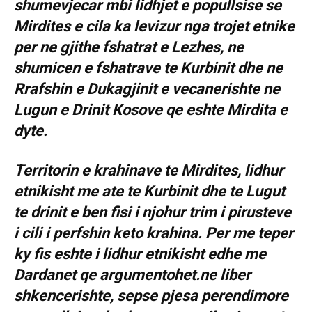
shumevjecar mbi lidhjet e popullsise se
Mirdites e cila ka levizur nga trojet etnike
per ne gjithe fshatrat e Lezhes, ne
shumicen e fshatrave te Kurbinit dhe ne
Rrafshin e Dukagjinit e vecanerishte ne
Lugun e Drinit Kosove qe eshte Mirdita e
dyte.
Territorin e krahinave te Mirdites, lidhur
etnikisht me ate te Kurbinit dhe te Lugut
te drinit e ben fisi i njohur trim i pirusteve
i cili i perfshin keto krahina. Per me teper
ky fis eshte i lidhur etnikisht edhe me
Dardanet qe argumentohet.ne liber
shkencerishte, sepse pjesa perendimore