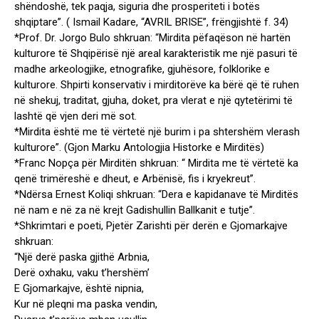
shëndoshë, tek paqja, siguria dhe prosperiteti i botës
shqiptare”. ( Ismail Kadare, “AVRIL BRISE”, frëngjishtë f. 34)
*Prof. Dr. Jorgo Bulo shkruan: “Mirdita pëfaqëson në hartën
kulturore të Shqipërisë një areal karakteristik me një pasuri të
madhe arkeologjike, etnografike, gjuhësore, folklorike e
kulturore. Shpirti konservativ i mirditorëve ka bërë që të ruhen
në shekuj, traditat, gjuha, doket, pra vlerat e një qytetërimi të
lashtë që vjen deri më sot.
*Mirdita është me të vërtetë një burim i pa shtershëm vlerash
kulturore”. (Gjon Marku Antologjia Historke e Mirditës)
*Franc Nopça për Mirditën shkruan: “ Mirdita me të vërtetë ka
qenë trimëreshë e dheut, e Arbënisë, fis i kryekreut”.
*Ndërsa Ernest Koliqi shkruan: “Dera e kapidanave të Mirditës
në nam e në za në krejt Gadishullin Ballkanit e tutje”.
*Shkrimtari e poeti, Pjetër Zarishti për derën e Gjomarkajve
shkruan:
“Një derë paska gjithë Arbnia,
Derë oxhaku, vaku t’hershëm’
E Gjomarkajve, është nipnia,
Kur në pleqni ma paska vendin,