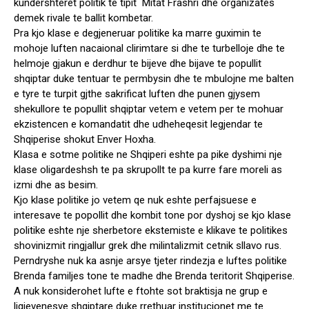
kundershteret politik te tipit Mitat Frashri dhe organizates
demek rivale te ballit kombetar.
Pra kjo klase e degjeneruar politike ka marre guximin te
mohoje luften nacaional clirimtare si dhe te turbelloje dhe te
helmoje gjakun e derdhur te bijeve dhe bijave te popullit
shqiptar duke tentuar te permbysin dhe te mbulojne me balten
e tyre te turpit gjthe sakrificat luften dhe punen gjysem
shekullore te popullit shqiptar vetem e vetem per te mohuar
ekzistencen e komandatit dhe udheheqesit legjendar te
Shqiperise shokut Enver Hoxha.
Klasa e sotme politike ne Shqiperi eshte pa pike dyshimi nje
klase oligardeshsh te pa skrupollt te pa kurre fare moreli as
izmi dhe as besim.
Kjo klase politike jo vetem qe nuk eshte perfajsuese e
interesave te popollit dhe kombit tone por dyshoj se kjo klase
politike eshte nje sherbetore ekstemiste e klikave te politikes
shovinizmit ringjallur grek dhe milintalizmit cetnik sllavo rus.
Perndryshe nuk ka asnje arsye tjeter rindezja e luftes politike
Brenda familjes tone te madhe dhe Brenda teritorit Shqiperise.
A nuk konsiderohet lufte e ftohte sot braktisja ne grup e
ligjevenesve shqiptare duke rrethuar institucionet me te