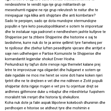
rendesishme te vendit nga nje grup militantesh qe
meseshumti ngjajne ne nje grup rekrutesh te nxitur dhe te
mirepaguar nga klika anti shqiptare dhe anti kombetare?
Sado te perpiqen, sado qe dota mundojne stermundojne
popullin e tyre keto pseudopolitikanet e sotem te imporetuar
dhe te instaluar nga padronet e nendheshem jashte kufijeve te
Shqiperise per ta zhbere Shqiperine dhe historine e saj te
lavdishme, kurre nuk do te ja arrine qellimit tyre famekeq per
te njollosur dhe zbehur luften pesedhjete vjecare dhe arritjet e
saje nen udheheqjen e Partise Komuniste te Shqiperise dhe
komandantit legjendar shokut Enver Hoxha.
Perkundrazi ky tajfun dote rrenoje nga themelet kalane prej
letre te improvizuar nga oligardet dhe huliganet e sotem qe
dale ngadale ne mos me heret se vone doti hane koken njeri
tjetrit dhe ne te drejteen e vet dhe me ndihnen e Zotit populli
shqipetar dota rigjeje rrugen e vet pre tu orjentuar drejt se
ardhmes gjithmone duke u mbajtur dhe mbeshtetur fuqishem
moralisht tek rrenjet dhe historia tij shekullore.
Koha nuk dote ja falin aspak lilipoteve kokebosh dhunimin dhe
perdhosjen e hitorise se atdheut tyre dhe mohimin e