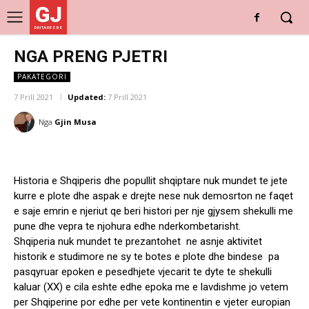
GJ
DRITARE E RE
NGA PRENG PJETRI
PAKATEGORI
7 Prill 2021
Updated:
7 Prill 2021
Nga
Gjin Musa
Historia e Shqiperis dhe popullit shqiptare nuk mundet te jete
kurre e plote dhe aspak e drejte nese nuk demosrton ne faqet
e saje emrin e njeriut qe beri histori per nje gjysem shekulli me
pune dhe vepra te njohura edhe nderkombetarisht.
Shqiperia nuk mundet te prezantohet ne asnje aktivitet
historik e studimore ne sy te botes e plote dhe bindese pa
pasqyruar epoken e pesedhjete vjecarit te dyte te shekulli
kaluar (XX) e cila eshte edhe epoka me e lavdishme jo vetem
per Shqiperine por edhe per vete kontinentin e vjeter europian