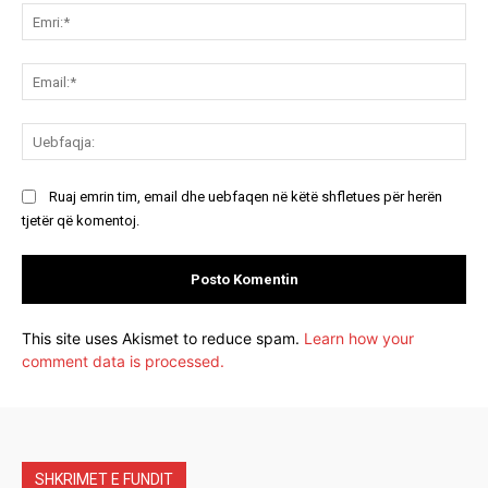
Emr
Ema
Ue
Ruaj emrin tim, email dhe uebfaqen në këtë shfletues për herën
tjetër që komentoj.
This site uses Akismet to reduce spam.
Learn how your
comment data is processed.
SHKRIMET E FUNDIT