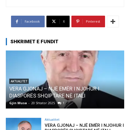
Facebook
X
Pinterest
SHKRIMET E FUNDIT
AKTUALITET
Pregaditi Gjin Musa-Rome- Shtator 2025
Gjin Musa
-
8 Shtator 2025
0
Aktualitet
VERA GJONAJ – NJË EMËR I NJOHUR I