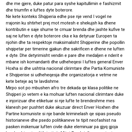
dhe me gjere, duke patur para syshe kapitullimin e fashizmit
dhe triumfin e luftes dyte boterore.
Ne kete konteks Shqiperia edhe pse nje vend I vogel ne
rrajonin ku shtirhet prej mot motesh e shekujsh ka dhene
kontributin e saje shume te cmuar brenda dhe jashte kufive te
saj ne luften e dyte boterore cka e ka detyruar Europen ta
njohin dhe ta respektoje maksimalisht Shqiperine dhe popollin
shqipetar per timerine gjakun dhe sakrificen e dhene ne luften
e dyte. Dhe detyrimisht vendin e pare dhe medaljen e nderit e
mbane ish komandanti dhe udheheqesi I luftes general Enver
Hoxha si dhe ushtria nacional clirimtare dhe Partia Komuniste
e Shqiperise si udheheqesja dhe organizatorja e vetme ne
kete beteje aq te lavdishme.
Mirpo sot po mbushen afro tre dekada qe klasa politike ne
Shqiperi jo vetem e ka mohuar luften nacional clirimtare duke
e injorizuar dhe etiketuar si nje lufte te brendeshme mes
klanesh per pushtet duke akuzuar direct Enver Hoxhen dhe
Partine komuniste si nje bande kriminelash qe sipas pseudo
historianeve dhe psedo politikaneve te tipit neofashist na
pasken inskenuar luften civile duke eleminuar pa gjyq gjoja