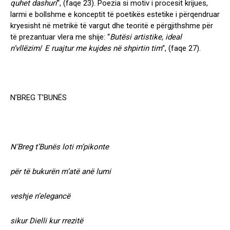
quhet dashuri
“,
(faqe 23)
. Poezia si motiv i procesit krijues,
larmi e bollshme e konceptit të poetikës estetike i përqendruar
kryesisht në metrikë të vargut dhe teoritë e përgjithshme për
të prezantuar vlera me shije: “
Butësi artistike, ideal
n’vllëzim
/
E ruajtur me kujdes në shpirtin tim
“,
(faqe 27)
.
N’BREG T’BUNËS
N’Breg t’Bunës loti m’pikonte
për të bukurën m’atë anë lumi
veshje n’elegancë
sikur Dielli kur rrezitë