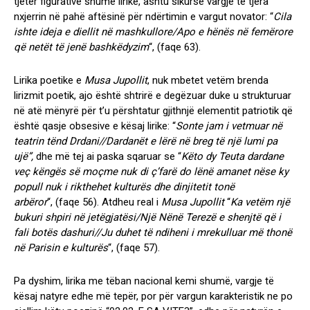
tjetër figurative shumë lirike, ashtu sikurse vargje të tjera
nxjerrin në pahë aftësinë për ndërtimin e vargut novator: “
Cila
ishte ideja e diellit në mashkullore/
Apo e hënës në femërore
që netët të jenë bashkëdyzim
“,
(faqe 63
).
Lirika poetike e
Musa Jupollit
, nuk mbetet vetëm brenda
lirizmit poetik, ajo është shtrirë e degëzuar duke u strukturuar
në atë mënyrë për t’u përshtatur gjithnjë elementit patriotik që
është qasje obsesive e kësaj lirike: “
Sonte jam i vetmuar në
teatrin tënd Drdani//
Dardanët e lërë në breg të një lumi pa
ujë”,
dhe më tej ai paska sqaruar se “
Këto dy Teuta dardane
veç këngës së moçme nuk di ç’farë do lënë amanet nëse ky
popull nuk i rikthehet kulturës dhe dinjitetit tonë
arbëror
“,
(faqe 56)
. Atdheu real i
Musa Jupollit
“
Ka vetëm një
bukuri shpiri në jetëgjatësi/
Një Nënë Terezë e shenjtë që i
fali botës dashuri//
Ju duhet të ndiheni i mrekulluar më thonë
në Parisin e kulturës
“,
(faqe 57)
.
Pa dyshim, lirika me tëban nacional kemi shumë, vargje të
kësaj natyre edhe më tepër, por për vargun karakteristik ne po