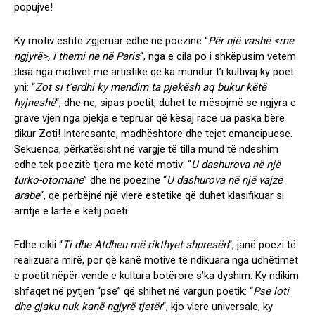
popujve!
Ky motiv është zgjeruar edhe në poezinë “
Për një vashë <me
ngjyrë>, i themi ne në Paris
“, nga e cila po i shkëpusim vetëm
disa nga motivet më artistike që ka mundur t’i kultivaj ky poet
yni: “
Zot si t’erdhi ky mendim ta pjekësh aq bukur këtë
hyjneshë
“, dhe ne, sipas poetit, duhet të mësojmë se ngjyra e
grave vjen nga pjekja e tepruar që kësaj race ua paska bërë
dikur Zoti! Interesante, madhështore dhe tejet emancipuese.
Sekuenca, përkatësisht në vargje të tilla mund të ndeshim
edhe tek poezitë tjera me këtë motiv: “
U dashurova në një
turko-otomane
” dhe në poezinë “
U dashurova në një vajzë
arabe
“, që përbëjnë një vlerë estetike që duhet klasifikuar si
arritje e lartë e këtij poeti.
Edhe cikli “
Ti dhe Atdheu më rikthyet shpresën
“, janë poezi të
realizuara mirë, por që kanë motive të ndikuara nga udhëtimet
e poetit nëpër vende e kultura botërore s’ka dyshim. Ky ndikim
shfaqet në pytjen “pse” që shihet në vargun poetik: “
Pse loti
dhe gjaku nuk kanë ngjyrë tjetër
“, kjo vlerë universale, ky