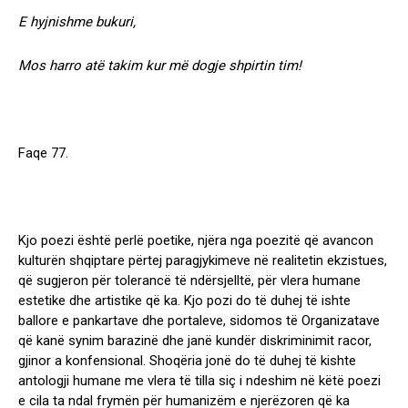
E hyjnishme bukuri,
Mos harro atë takim kur më dogje shpirtin tim!
Faqe 77.
Kjo poezi është perlë poetike, njëra nga poezitë që avancon
kulturën shqiptare përtej paragjykimeve në realitetin ekzistues,
që sugjeron për tolerancë të ndërsjelltë, për vlera humane
estetike dhe artistike që ka. Kjo pozi do të duhej të ishte
ballore e pankartave dhe portaleve, sidomos të Organizatave
që kanë synim barazinë dhe janë kundër diskriminimit racor,
gjinor a konfensional. Shoqëria jonë do të duhej të kishte
antologji humane me vlera të tilla siç i ndeshim në këtë poezi
e cila ta ndal frymën për humanizëm e njerëzoren që ka