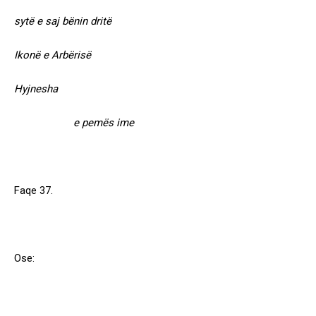
sytë e saj bënin dritë
Ikonë e Arbërisë
Hyjnesha
e pemës ime
Faqe 37.
Ose: