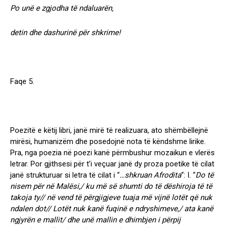
Po unë e zgjodha të ndaluarën,
detin dhe dashurinë për shkrime!
Faqe 5.
Poezitë e këtij libri,
janë
mirë të realizuara, ato shëmbëllejnë
mirësi, humanizëm dhe posedojnë nota të këndshme lirike.
Pra, nga poezia në poezi kanë përmbushur mozaikun e vlerës
letrar. Por gjithsesi për t’i veçuar janë dy proza poetike të cilat
janë strukturuar si letra të cilat i “
…shkruan Afrodita
“: I. “
Do të
nisem për në Malësi,/ ku më së shumti do të dëshiroja të të
takoja ty// në vend të përgjigjeve tuaja më vijnë lotët që nuk
ndalen dot// Lotët nuk kanë fuqinë e ndryshimeve,/ ata kanë
ngjyrën e mallit/ dhe unë mallin e dhimbjen i përpij