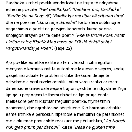
Bardhoka simbol poetik sëndërtohet në trajta të ndryshme
edhe në poezitë:
“Flet bardhokja”; “Dardane, moj Bardhoke”;
“Bardhokja në Rugovë”; “Bardhokja me libër në dritaren time
”
dhe në poezinë “
Bardhokja Bareshë”
. Këto vlera sublimojnë
angazhimin e poetit në përvijim kohërash, kurse poezia
shpjegon arsyen për të qenë poet?! “
Pse të thonë Poet, notat
i krijon vetë//
*Poet// Mos harro se FOLJA është asht i
vargut/
Prandaj je Poet!”,
(faqe 22)
.
Kjo poetikë estetike është sistem vlerash i cili rregullon
mënyrën e komunikimit të autorit me lexuesin e veprës, andaj
qasjet individuale të problemit duke theksuar detaje të
ndryshme e ngrit nivelin artistik i cili si varg i realizuar merr
dimensione universale sepse trajton çështje të ndryshme. Nga
kjo që u përpoqëm të themi shihet se kjo prurje është
thelbësore për t’i kuptuar rregullat poetike, frymëzimin
pasionant, dhe ngrohtësinë përjetuese. Kjo harmoni artistike,
është ritmikë e përsosur, hiperbolë e mendimit që përshkohet
me elokuencë pasi është realizuar me përkushtim, “
As Nobeli
nuk gjeti çmim për dashuri
“, kurse “
Besa në gjuhën time