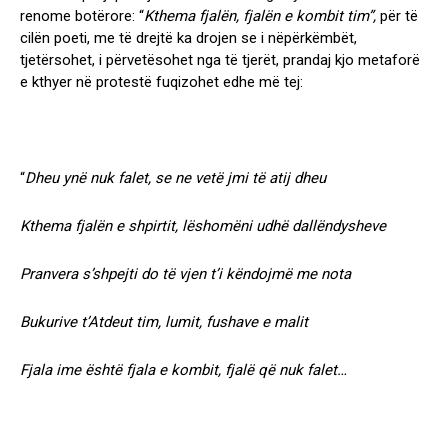
renome botërore: “
Kthema fjalën, fjalën e kombit tim”,
për të
cilën poeti, me të drejtë ka drojen se i nëpërkëmbët,
tjetërsohet, i përvetësohet nga të tjerët, prandaj kjo metaforë
e kthyer në protestë fuqizohet edhe më tej:
“
Dheu ynë nuk falet, se ne vetë jmi të atij dheu
Kthema fjalën e shpirtit, lëshomëni udhë dallëndysheve
Pranvera s’shpejti do të vjen t’i këndojmë me nota
Bukurive t’Atdeut tim, lumit, fushave e malit
Fjala ime është fjala e kombit, fjalë që nuk falet…