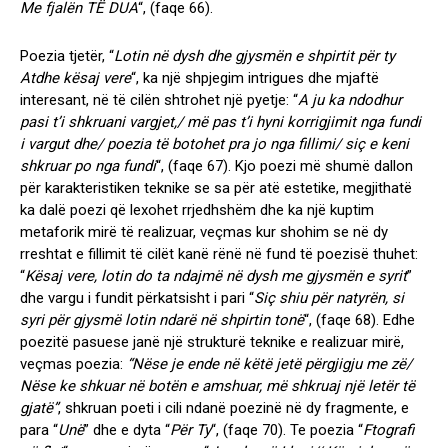
Me fjalën TË DUA
“,
(faqe 66)
.
Poezia tjetër, “
Lotin në dysh dhe gjysmën e shpirtit për ty
Atdhe kësaj vere
“, ka një shpjegim intrigues dhe mjaftë
interesant, në të cilën shtrohet një pyetje: “
A ju ka ndodhur
pasi t’i shkruani vargjet,/ më pas t’i hyni korrigjimit nga fundi
i vargut dhe/ poezia të botohet pra jo nga fillimi/ siç e keni
shkruar po nga fundi
“,
(faqe 67)
. Kjo poezi më shumë dallon
për karakteristiken teknike se sa për atë estetike, megjithatë
ka dalë poezi që lexohet rrjedhshëm dhe ka një kuptim
metaforik mirë të realizuar, veçmas kur shohim se në dy
rreshtat e fillimit të cilët kanë rënë në fund të poezisë thuhet:
“
Kësaj vere, lotin do ta ndajmë në dysh me gjysmën e syrit
”
dhe vargu i fundit përkatsisht i pari “
Siç shiu për natyrën, si
syri për gjysmë lotin ndarë në shpirtin tonë
“,
(faqe 68)
. Edhe
poezitë pasuese janë një strukturë teknike e realizuar mirë,
veçmas poezia:
“Nëse je ende në këtë jetë përgjigju me zë/
Nëse ke shkuar në botën e amshuar, më shkruaj një letër të
gjatë”
, shkruan poeti i cili ndanë poezinë në dy fragmente, e
para “
Unë
” dhe e dyta “
Për Ty
“,
(faqe 70)
. Te poezia “
Ftografi