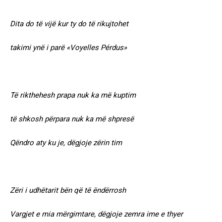
Dita do të vijë kur ty do të rikujtohet
takimi ynë i parë «Voyelles Pérdus»
Të rikthehesh prapa nuk ka më kuptim
të shkosh përpara nuk ka më shpresë
Qëndro aty ku je, dëgjoje zërin tim
Zëri i udhëtarit bën që të ëndërrosh
Vargjet e mia mërgimtare, dëgjoje zemra ime e thyer