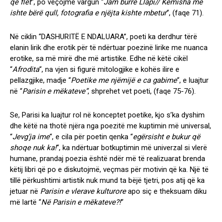
që flet
“, po veçojmë vargun “
Jam burrë Llapi// Këmisha më
ishte bërë qull, fotografia e njëjta kishte mbetur
“,
(faqe 71)
.
Në ciklin “DASHURITË E NDALUARA”, poeti ka derdhur tërë
elanin lirik dhe erotik për të ndërtuar poezinë lirike me nuanca
erotike, sa më mirë dhe më artistike. Edhe në këtë cikël
“
Afrodita
“, na vjen si figurë mitologjike e kohës ilire e
pellazgjike, madje “
Poetike me njëmijë e ca gabime
“, e luajtur
në “
Parisin e mëkateve”
, shprehet vet poeti,
(faqe 75-76)
.
Se, Parisi ka luajtur rol në konceptet poetike, kjo s’ka dyshim
dhe këtë na thotë njëra nga poezitë me kuptimin më universal,
“
Jevg’ja ime
“, e cila për poetin qenka “
egërsisht e bukur që
shoqe nuk ka!
“, ka ndërtuar botkuptimin më univerzal si vlerë
humane, prandaj poezia është ndër më të realizuarat brenda
këtij libri që po e diskutojmë, veçmas për motivin që ka. Një të
tillë përkushtimi artistik nuk mund ta bëjë tjetri, pos atij që ka
jetuar në
Parisin e vlerave kulturore
apo siç e theksuam diku
më lartë “
Në Parisin e mëkateve?!
“