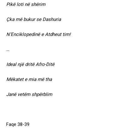
Pikë loti në shërim
Çka më bukur se Dashuria
N’Enciklopedinë e Atdheut tim!
…
Ideal një dritë Afro-Ditë
Mëkatet e mia më tha
Janë vetëm shpërblim
Faqe 38-39