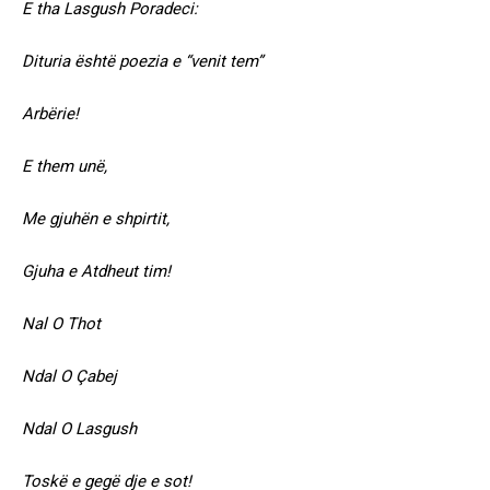
E tha Lasgush Poradeci:
Dituria është poezia e “venit tem”
Arbërie!
E them unë,
Me gjuhën e shpirtit,
Gjuha e Atdheut tim!
Nal O Thot
Ndal O Çabej
Ndal O Lasgush
Toskë e gegë dje e sot!