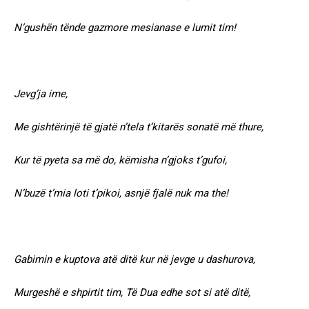
N’gushën tënde gazmore mesianase e lumit tim!
Jevg’ja ime,
Me gishtërinjë të gjatë n’tela t’kitarës sonatë më thure,
Kur të pyeta sa më do, këmisha n’gjoks t’gufoi,
N’buzë t’mia loti t’pikoi, asnjë fjalë nuk ma the!
Gabimin e kuptova atë ditë kur në jevge u dashurova,
Murgeshë e shpirtit tim, Të Dua edhe sot si atë ditë,