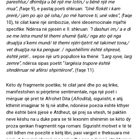
pareshtur,/ dhimbja u bë një me lotin,/ u bënë një me
mua”,
(
faqe 9)
,
e pastaj poeti shkruan:
“Unë flokët i kam
prerë,/ jam po ajo që isha,/ po më harrove ti, unë vdes”,
(
faqe
10),
të cilat kanë një simbiozüe, vlerë ideoemocinale mjaftë
specifike. Ndërsa në pjesën e II. shkruan:
“I dashuri im,/ a e di
se me letra mund të themi shumë fjalë,/ nga ato që nga
druajtja s’kemi mund/ të themi njëri-tjetrit në takimet tona,/
vet druajtja na ka penguar
…/
ngushëllimi është shpresë,
është jetë!
…
sepse një urti popullore ka thënë:
“Larg syve, larg
zemre”,
ndërsa sipas poetit “
largësia trupore është
shndërruar në afërsi shpirtërore
“,
(faqe 11)
.
Këto dy fragmente poetike, të cilat janë dhe po aq lirike,
manifestohen si përjetime sentimentale, nga një poet i
mërguar që pret të Afrohet Dita (
Afrodita
), sigurisht, e atij
kthimit imagjinar të tij në atdhe, ndonëse poezia është kthyer
dhe është bërë pjesë e Atdheut, që prej sa vitesh, të paktën
neve këshu na u duke para se të lexonim shënimin se këto dy
proza qenkan fragmentit nga romani. Sigurisht motivet e të të
cilit lidhen me poezitë e këtij libri, pasi vargjet e theksuara më