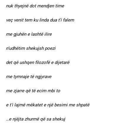
nuk thyejnë dot mendjen time
veç venit tem ku linda dua t’i falem
me gjuhën e lashtë ilire
n’udhëtim shekujsh poezi
det që ushqen filozofë e dijetarë
me tymnaje të ngjyrave
me zjarre që të ecim mbi to
e t’i lajmë mëkatet e një besimi me shpatë
…e njëjta zhurmë që sa shekuj