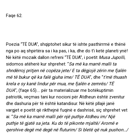
Faqe 62.
Poezia “TË DUA”, shqiptohet sikur të ishte pasthirrmë e thënë
nga po aq shpirtëra sa i ka pas, i ka, dhe do t’i ketë planeti ynë!
Në këtë mozaik dallon refreni “TË DUA”, i poetit
Musa Jupolli
,
sidomos atëherë kur shprehet: “
Sa më ka marrë malli ta
shndërroj pritjen në copëza jete/ E ta dëgjojë zërin me fjalën
më të bukur që ka falë gjuha ime/ TË DUA
“, dhe “
t’më thuash
krela e sy kanë lindur për mua, me fjalën e zemrës/ TË
DUA
“,
(faqe 65)
…. për ta materializuar me botëkuptimin
patriotik, veçmas tani kur nocioni për Atdheun është zvenitur
dhe dashuria për të është katandisur. Në këtë pllajë janë
vargjet e poetit që rikthejnë fuqinë e dashrisë, siç shprehet vet
ai: “
Sa më ka marrë malli për një puthje Atdheu im/ Një
puthje të gjatë sa jeta. Ku do të pikonte mjaltë/ Aromë e
qershive degë më degë në fluturim/ Si bletë që nuk pushon…/