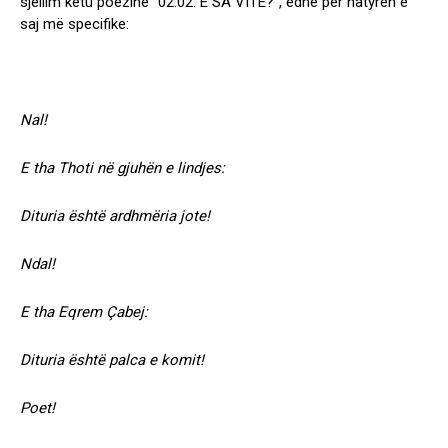
sjellim këtu poezinë “02.02. E SA VITE?”, edhe për natyrën e
saj më specifike:
Nal!
E tha Thoti në gjuhën e lindjes:
Dituria është ardhmëria jote!
Ndal!
E tha Eqrem Çabej:
Dituria është palca e komit!
Poet!