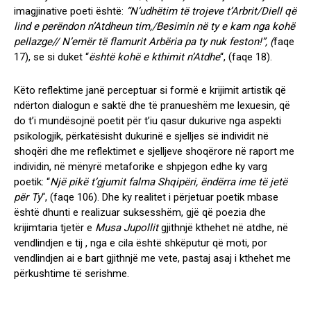
imagjinative poeti është:
“N’udhëtim të trojeve t’Arbrit/
Diell që
lind e perëndon n’Atdheun tim,/
Besimin në ty e kam nga kohë
pellazge// N’emër të flamurit Arbëria pa ty nuk feston!”, (
faqe
17),
se si duket “
është kohë e kthimit n’Atdhe
“, (
faqe 18)
.
Këto reflektime janë perceptuar si formë e krijimit artistik që
ndërton dialogun e saktë dhe të pranueshëm me lexuesin
,
që
do t’i mundësojnë poetit për t’iu qasur dukurive nga aspekti
psikologjik, përkatësisht dukurinë e sjelljes së individit në
shoqëri dhe me reflektimet e sjelljeve shoqërore në raport me
individin, në mënyrë metaforike e shpjegon edhe ky varg
poetik:
“
Një pikë t’gjumit falma Shqipëri, ëndërra ime të jetë
për Ty
“,
(faqe 106)
. Dhe ky realitet i përjetuar poetik mbase
është dhunti e realizuar suksesshëm, gjë që poezia dhe
krijimtaria tjetër e
Musa Jupollit
gjithnjë kthehet në atdhe, në
vendlindjen e tij , nga e cila është shkëputur që moti, por
vendlindjen ai e bart gjithnjë me vete, pastaj asaj i kthehet me
përkushtime të serishme.