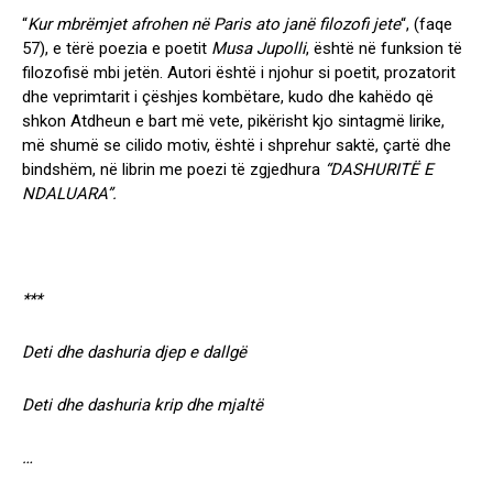
“
Kur mbrëmjet afrohen në Paris ato janë filozofi jete
“,
(faqe
57), e tërë poezia
e poetit
Musa Jupolli
, është në funksion të
filozofisë mbi jetën. Autori është i njohur si poetit, prozatorit
dhe veprimtarit i çëshjes kombëtare, kudo dhe kahëdo që
shkon Atdheun e bart më vete, pikërisht kjo sintagmë lirike,
më shumë se cilido motiv, është i shprehur saktë, çartë dhe
bindshëm, në librin me poezi të zgjedhura
“DASHURITË E
NDALUARA”.
***
Deti dhe dashuria djep e dallgë
Deti dhe dashuria krip dhe mjaltë
…