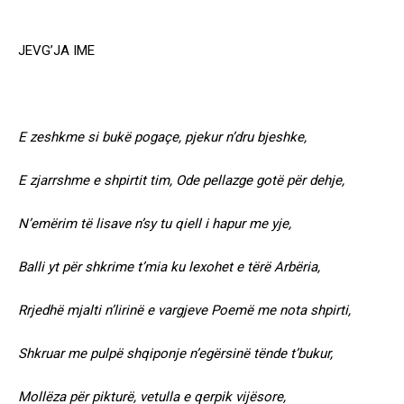
JEVG’JA IME
E zeshkme si bukë pogaçe, pjekur n’dru bjeshke,
E zjarrshme e shpirtit tim, Ode pellazge gotë për dehje,
N’emërim të lisave n’sy tu qiell i hapur me yje,
Balli yt për shkrime t’mia ku lexohet e tërë Arbëria,
Rrjedhë mjalti n’lirinë e vargjeve Poemë me nota shpirti,
Shkruar me pulpë shqiponje n’egërsinë tënde t’bukur,
Mollëza për pikturë, vetulla e qerpik vijësore,