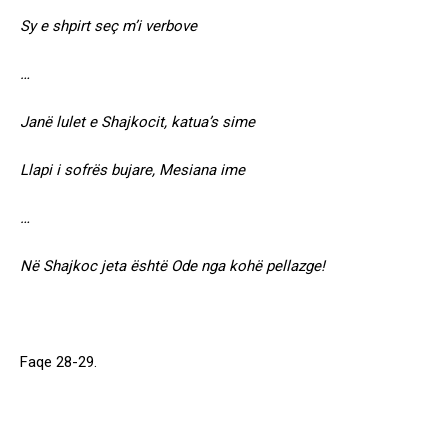
Sy e shpirt seç m’i verbove
…
Janë lulet e Shajkocit, katua’s sime
Llapi i sofrës bujare, Mesiana ime
…
Në Shajkoc jeta është Ode nga kohë pellazge!
Faqe 28-29.