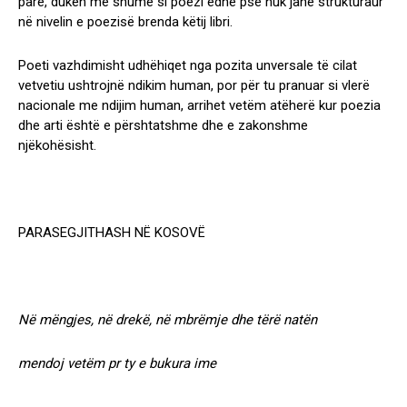
parë, duken më shumë si poezi edhe pse nuk janë strukturaur
në nivelin e poezisë brenda këtij libri.
Poeti vazhdimisht udhëhiqet nga pozita unversale të cilat
vetvetiu ushtrojnë ndikim human, por për tu pranuar si vlerë
nacionale me ndijim human, arrihet vetëm atëherë kur poezia
dhe arti është e përshtatshme dhe e zakonshme
njëkohësisht.
PARASEGJITHASH NË KOSOVË
Në mëngjes, në drekë, në mbrëmje dhe tërë natën
mendoj vetëm pr ty e bukura ime