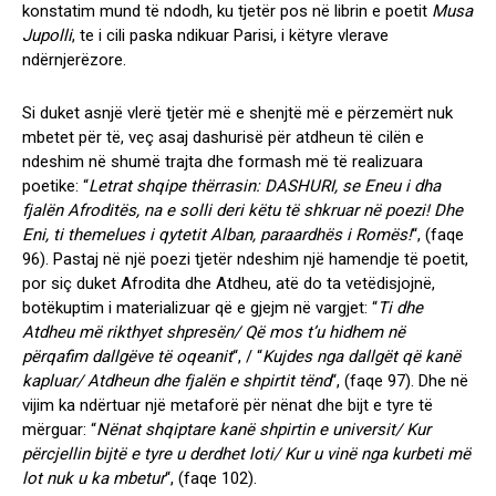
konstatim mund të ndodh, ku tjetër pos në librin e poetit
Musa
Jupolli
, te i cili paska ndikuar Parisi, i këtyre vlerave
ndërnjerëzore.
Si duket asnjë vlerë tjetër më e shenjtë më e përzemërt nuk
mbetet për të, veç asaj dashurisë për atdheun të cilën e
ndeshim në shumë trajta dhe formash më të realizuara
poetike: “
Letrat shqipe thërrasin: DASHURI, se Eneu i dha
fjalën Afroditës, na e solli deri këtu të shkruar në poezi! Dhe
Eni, ti themelues i qytetit Alban, paraardhës i Romës!
“,
(faqe
96)
. Pastaj në një poezi tjetër ndeshim një hamendje të poetit,
por siç duket Afrodita dhe Atdheu, atë do ta vetëdisjojnë,
botëkuptim i materializuar që e gjejm në vargjet: “
Ti dhe
Atdheu më rikthyet shpresën/ Që mos t’u hidhem në
përqafim dallgëve të oqeanit
“, / “
Kujdes nga dallgët që kanë
kapluar/ Atdheun dhe fjalën e shpirtit tënd
“,
(faqe 97)
. Dhe në
vijim ka ndërtuar një metaforë për nënat dhe bijt e tyre të
mërguar: “
Nënat shqiptare kanë shpirtin e universit/ Kur
përcjellin bijtë e tyre u derdhet loti/ Kur u vinë nga kurbeti më
lot nuk u ka mbetur
“,
(faqe 102)
.