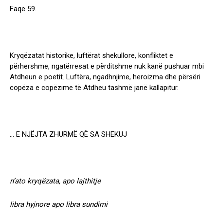
Faqe 59.
Kryqëzatat historike, luftërat shekullore, konfliktet e
përhershme, ngatërresat e përditshme nuk kanë pushuar mbi
Atdheun e poetit. Luftëra, ngadhnjime, heroizma dhe përsëri
copëza e copëzime të Atdheu tashmë janë kallapitur.
… E NJËJTA ZHURMË QË SA SHEKUJ
n’ato kryqëzata, apo lajthitje
libra hyjnore apo libra sundimi