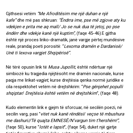
Gjithsesi vetëm
“Me Afroditësim me një duhan e një
kafe”
dhe më pas shkruan:
“Ëndrra ime, pse më zgjove aty ku
vdekjen e prita me aq mall/ Jo se nuk dua të jetoj, po pse
ëndërr dhe vdekje kanë një kuptim”,
(faqe 45-46)
.
E gjitha
është një proces liriko-dramatik, janë vargje përtej mundësive
reale, prandaj poeti porositë: “
Lexoma dramën e Dardanisë/
Unë ti lexova vargjet Shqipërisë”.
Në tërë opusin lirik të
Musa Jupollit
, është ndërtuar një
simbiozë ku tragjedia njëjtësoht me dramën nacionale, kurse
paqja me lirikat
-vagjet
, kurse drejtësia qenka normë juridike e
cila respektohet vetëm në drejtshkrim: “
Pse gënjehet populli
shqiptar
/
Drejtësia është vetëm në drejtshkim
“,
(faqe 48)
.
Kudo elementin lirik e gjejm të sforcuar, në secilën poezi, në
secilin varg, pasi “
vitet nuk kanë rëndësi
/
veçse të mbushura
me dashuri//
Të quajta EMNESË/
N’vargun tim t’hershëm!”
,
(faqe 50)
, kurse “
lotët e lapsit
“,
(faqe 54)
, duket një gjetje