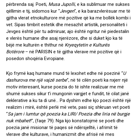
përbrenda saj. Poeti,
Musa Jupolli
, e ka sublimuar me sukses
qëllimin e tij, sidomos kur “
Jevgen
“, e ka barazvlerësuar me të
gjitha vlerat etnokulturore më pozitive që ka me bollëk kombi i
vet. Sipas timbrit estetik dhe mesazhit artistik, personaliteti i
Jevges është për tu admiruar, ajo është ngritur në piedestalin
e vlerës humane dhe asaj njerëzore, dhe si duket kjo ka të
bëjë me kulturën e thithur në
Kryeqytetin e Kulturës
Botërore
– në PARISIN e të gjitha vlerave më pozitive që i
posedon shoqëria Evropiane.
Kjo frymë kaq humane mund të lexohet edhe në poezinë “
U
dashurova me një vajzë serbe
“, në të cilën poeti ka nxjerr një
motiv interesant, kurse poezia do të ishte realizuar me më
shumë sukses sikur t’i mungonin vargjet e fundit, të cilat janë
deklerative a ku ta di unë… Pa dyshim edhe kjo poezi është një
realizim i mirë, është perlë më vete, pasi siç shkruan vet poeti
“
Sa jam i lumtur që poezia ka LIRI/ Poezia dhe liria në burgje
nuk mbahet
!”,
(faqe 79).
Nga kjo konstatojmë se poeti dhe
poezia janë misionar të paqes së ndërsjelltë, i afrimit të
vlerave dhe kulturave, i humanizmit dhe afrisë në mes