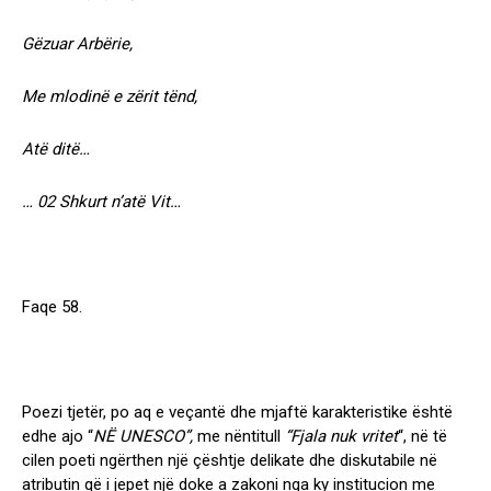
Gëzuar Arbërie,
Me mlodinë e zërit tënd,
Atë ditë…
… 02 Shkurt n’atë Vit…
Faqe 58.
Poezi tjetër, po aq e veçantë dhe mjaftë karakteristike është
edhe ajo “
NË UNESCO”,
me nëntitull
“Fjala nuk vritet
“, në të
cilen poeti ngërthen një çështje delikate dhe diskutabile në
atributin që i jepet një doke a zakoni nga ky institucion me