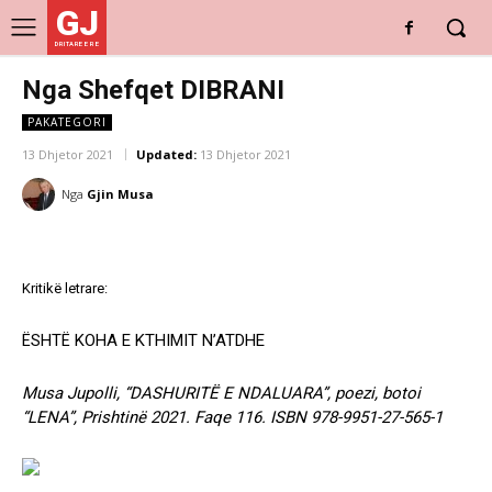
GJ
DRITARE E RE
Nga Shefqet DIBRANI
PAKATEGORI
13 Dhjetor 2021
Updated:
13 Dhjetor 2021
Nga
Gjin Musa
Kritikë letrare:
ËSHTË KOHA E KTHIMIT N’ATDHE
Musa Jupolli, “DASHURITË E NDALUARA”, poezi, botoi
“LENA”,
Prishtinë 2021. Faqe 116.
ISBN 978-9951-27-565-1