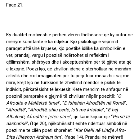
Faqe 21.
Ky dualitet motivesh e përbën vlerën thelbësore që ky autor në
mënyrë konstante e ka ndjekur. Kjo psikologji e veprimit
paraqet aftësinë krijuese, kjo poetikë idilike ka simbolikën e
vet,
prandaj
,
vargu i poezisë ndërtohet
si reflektim i
qëllimshëm, shërbyes dhe i akceptueshëm për të gjithë ata që
e lexojnë. Poezi kjo, që zhvillon idenë e stërholluar në mendim
artistik dhe nxit imagjinatën për tu përjetuar mesazhi i saj më
mirë, krejt kjo në funksion të zhvillimit mendor e psikik të
individit, përkatësisht të lexuesit. Këtë mendim të shfaqur në
poezinë paraprake e gjejmë të zhvilluar nëpër poezitë: “
O
Afroditë e Malësisë time!
“, “
E fshehën Afroditën në Romë
“,
“
Afroditë
“, “
Afroditë, shiu perlë, loti me kristale
“, “
E hej
Albulenë, Afroditë e jetës sime
“, që kanë krijuar një “
Pemë të
dashurisë
“,
(fqe 20)
, njëkohësisht është ndërtuar simboli në
poezi me te cilën poeti shprehet: “
Kur Dielli në Lindje Afro-
Dita Hijeshon Atdheun tim
“,
(faqe 14)
. Prandaj në mënyrë