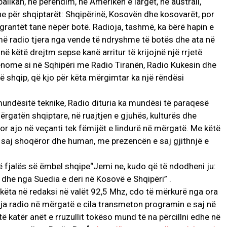
ballkan, në përendim, në Amerikën e largët, në australi,
e për shqiptarët: Shqipërinë, Kosovën dhe kosovarët, por
igrantët tanë nëpër botë. Radioja, tashmë, ka bërë hapin e
 më radio tjera nga vende të ndryshme të botës dhe ata në
ë këtë drejtm sepse kanë arritur të krijojnë një rrjetë
ome si në Sqhipëri me Radio Tiranën, Radio Kukesin dhe
ë shqip, që kjo për këta mërgimtar ka një rëndësi
mundësitë teknike, Radio dituria ka mundësi të paraqesë
ërgatën shqiptare, në ruajtjen e gjuhës, kulturës dhe
or ajo në veçanti tek fëmijët e lindurë në mërgatë. Me këtë
e saj shoqëror dhe human, me prezencën e saj gjithnjë e
 fjalës së ëmbel shqipe“Jemi ne, kudo që të ndodheni ju:
dhe nga Suedia e deri në Kosovë e Shqipëri” .
 këta në redaksi në valët 92,5 Mhz, cdo të mërkurë nga ora
ja radio në mërgatë e cila transmeton programin e saj në
ë katër anët e rruzullit tokëso mund të na përcillni edhe në