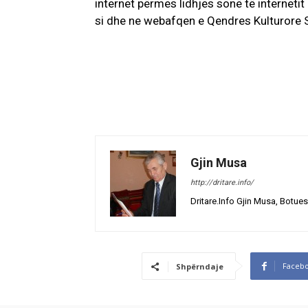
internet përmes lidhjes sonë të interneti
si dhe ne webafqen e Qendres Kulturore S
Gjin Musa
http://dritare.info/
Dritare.Info Gjin Musa, Botues
Faceb
Shpërndaje