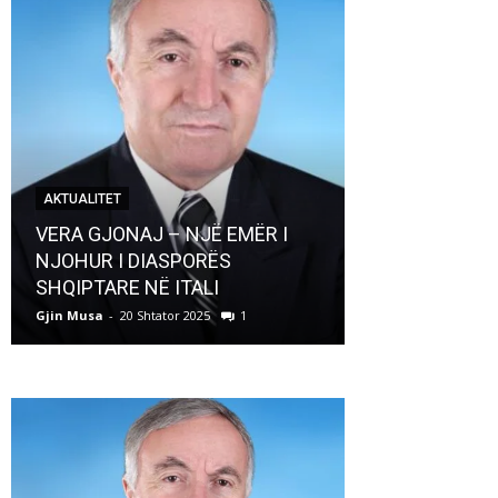
AKTUALITET
AKTUALITET
VERA GJONAJ – NJË EMËR I
NJOHUR I DIASPORËS
Pregaditi Gji
SHQIPTARE NË ITALI
Shtator 2025
Gjin Musa
-
20 Shtator 2025
1
Gjin Musa
-
8 Shtat