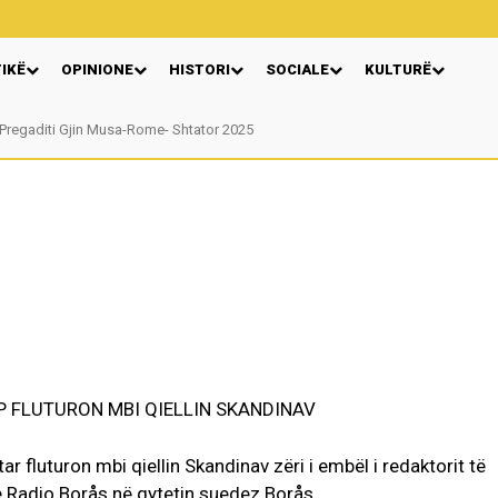
TIKË
OPINIONE
HISTORI
SOCIALE
KULTURË
Pregaditi Gjin Musa-Rome- Shtator 2025
IP FLUTURON MBI QIELLIN SKANDINAV
 fluturon mbi qiellin Skandinav zëri i embël i redaktorit të
e Radio Borås në qytetin suedez Borås.