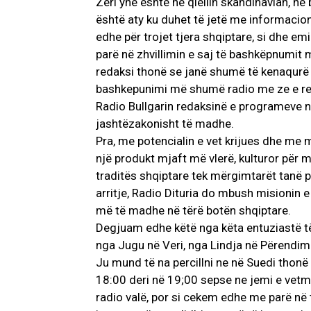
Zëri ynë është në qiellin skandinavian, në 
është aty ku duhet të jetë me informacion
edhe për trojet tjera shqiptare, si dhe em
parë në zhvillimin e saj të bashkëpnumit
redaksi thonë se janë shumë të kenaqurë n
bashkepunimi më shumë radio me ze e ren
Radio Bullgarin redaksinë e programeve n
jashtëzakonisht të madhe.
Pra, me potencialin e vet krijues dhe me 
një produkt mjaft më vlerë, kulturor për m
traditës shqiptare tek mërgimtarët tanë p
arritje, Radio Dituria do mbush misionin 
më të madhe në tërë botën shqiptare.
Degjuam edhe këtë nga këta entuziastë të
nga Jugu në Veri, nga Lindja në Përendim 
Ju mund të na percillni ne në Suedi thonë
18:00 deri në 19;00 sepse ne jemi e vetm
radio valë, por si cekem edhe me parë në t