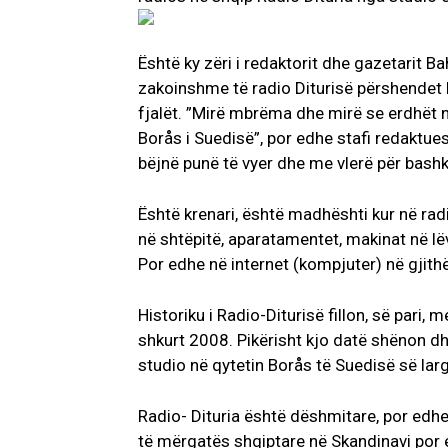
Është ky zëri i redaktorit dhe gazetarit Bahti
zakoinshme të radio Diturisë përshendet b
fjalët. ”Mirë mbrëma dhe mirë se erdhët në
Borås i Suedisë”, por edhe stafi redaktue
bëjnë punë të vyer dhe me vlerë për bas
Është krenari, është madhështi kur në radi
në shtëpitë, aparatamentet, makinat në l
Por edhe në internet (kompjuter) në gjith
Historiku i Radio-Diturisë fillon, së pari
shkurt 2008. Pikërisht kjo datë shënon dh
studio në qytetin Borås të Suedisë së lar
Radio- Dituria është dëshmitare, por edh
të mërgatës shqiptare në Skandinavi por e