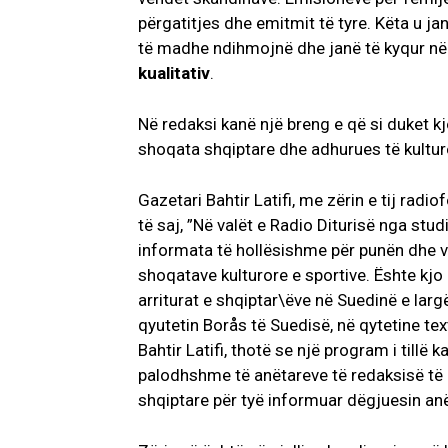
përgatitjes dhe emitmit të tyre. Këta u 
të madhe ndihmojnë dhe janë të kyqur në
kualitativ
.
Në redaksi kanë një breng e që si duket 
shoqata shqiptare dhe adhurues të kultu
Gazetari Bahtir Latifi, me zërin e tij radi
të saj, ”Në valët e Radio Diturisë nga stu
informata të hollësishme për punën dhe 
shoqatave kulturore e sportive. Ështe kjo
arriturat e shqiptar\ëve në Suedinë e larg
qyutetin Borås të Suedisë, në qytetine tex
Bahtir Latifi, thotë se një program i tillë
palodhshme të anëtareve të redaksisë të ci
shqiptare për tyë informuar dëgjuesin anë