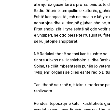
ata njerëz guximtarë e profesionistë, të 
Radio Diturinë, tempullin e kulturës, gjuh
Është kënaqësi të jesh në mesin e këtyre 
adhurojnë dhe kultivojnë gjuhën shqipe, t
flitet shqip; zëri i tyre është në çdo vat
e Shqipëri, në
ç
do pjesë të rruzullit ku fl
se ku jetojnë shqiptarët.
Në Redaksi thonë se tani kanë kushte soli
rinore Albkos në Hässleholm si dhe Bashk
Solna, të cilët mbështesin punën jo vetëm
”Migjeni” organ i së cilës është radio Ditur
Tani thonë se kanë një teknik moderne për
realizuara.
Rendësi tëposaqme këtu i kushtohete gjuh
vendet skandinave. Emisioneve për fëmijë