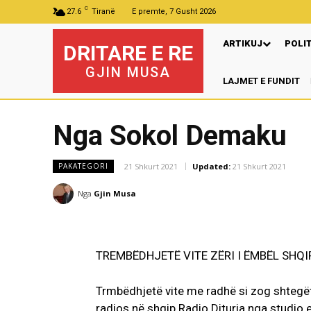
C
27.6
Tiranë
E premte, 7 Gusht 2026
ARTIKUJ
POLI
DRITARE E RE
GJIN MUSA
LAJMET E FUNDIT
Nga Sokol Demaku
21 Shkurt 2021
Updated:
21 Shkurt 2021
PAKATEGORI
Nga
Gjin Musa
TREMBËDHJETË VITE ZËRI I ËMBËL SHQ
Trmbëdhjetë vite me radhë si zog shtegëtar
radios në shqip Radio Dituria nga studio 