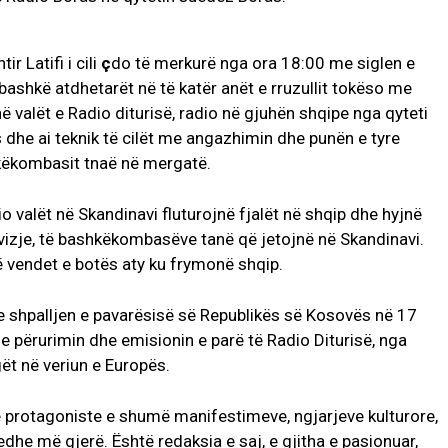
r Latifi i cili
ç
do të merkurë nga ora 18:00 me siglen e
ashkë atdhetarët në të katër anët e rruzullit tokëso me
 valët e Radio diturisë, radio në gjuhën shqipe nga qyteti
s dhe ai teknik të cilët me angazhimin dhe punën e tyre
hkëkombasit tnaë në mergatë.
o valët në Skandinavi fluturojnë fjalët në shqip dhe hyjnë
ëvizje, të bashkëkombasëve tanë që jetojnë në Skandinavi.
ë vendet e botës aty ku frymonë shqip.
, me shpalljen e pavarësisë së Republikës së Kosovës në 17
e përurimin dhe emisionin e parë të Radio Diturisë, nga
gët në veriun e Europës.
e protagoniste e shumë manifestimeve, ngjarjeve kulturore,
dhe më gjerë. Është redaksia e saj, e gjitha e pasionuar,