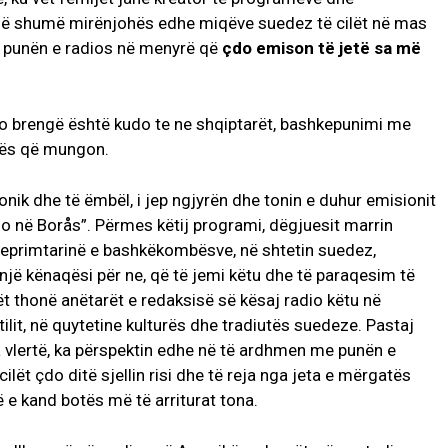
janë shumë mirënjohës edhe miqëve suedez të cilët në mas
 punën e radios në menyrë që
çdo emison të jetë sa më
kjo brengë është kudo te ne shqiptarët, bashkepunimi me
rës që mungon.
ofonik dhe të ëmbël, i jep ngjyrën dhe tonin e duhur emisionit
dio në Borås”. Përmes këtij programi, dëgjuesit marrin
veprimtarinë e bashkëkombësve, në shtetin suedez,
 një kënaqësi për ne, që të jemi këtu dhe të paraqesim të
ët thonë anëtarët e redaksisë së kësaj radio këtu në
tilit, në quytetine kulturës dhe tradiutës suedeze. Pastaj
 ka vlertë, ka përspektin edhe në të ardhmen me punën e
lët çdo ditë sjellin risi dhe të reja nga jeta e mërgatës
 e kand botës më të arriturat tona.