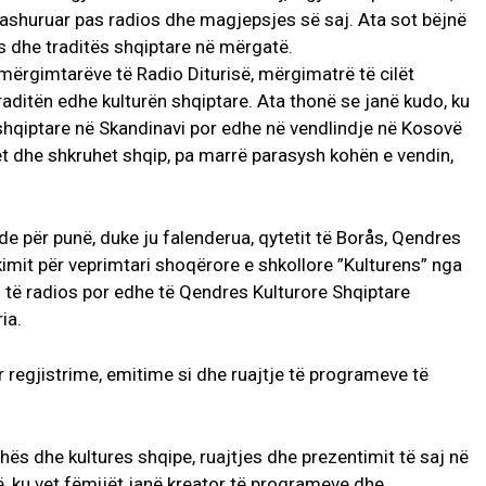
dashuruar pas radios dhe magjepsjes së saj. Ata sot bëjnë
ës dhe traditës shqiptare në mërgatë.
mërgimtarëve të Radio Diturisë, mërgimatrë të cilët
raditën edhe kulturën shqiptare. Ata thonë se janë kudo, ku
ër shqiptare në Skandinavi por edhe në vendlindje në Kosovë
itet dhe shkruhet shqip, pa marrë parasysh kohën e vendin,
de për punë, duke ju falenderua, qytetit të Borås, Qendres
imit për veprimtari shoqërore e shkollore ”Kulturens” nga
 të radios por edhe të Qendres Kulturore Shqiptare
ia.
 regjistrime, emitime si dhe ruajtje të programeve të
ës dhe kultures shqipe, ruajtjes dhe prezentimit të saj në
, ku vet fëmijët janë kreator të programeve dhe