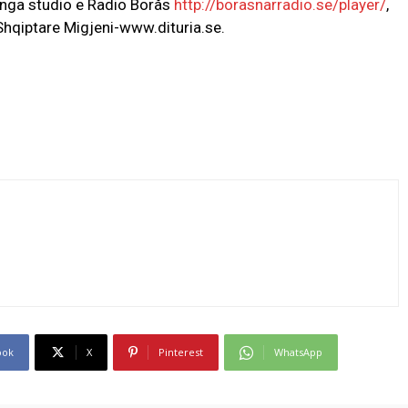
t nga studio e Radio Borås
http://borasnarradio.se/player/
,
hqiptare Migjeni-www.dituria.se.
ook
X
Pinterest
WhatsApp