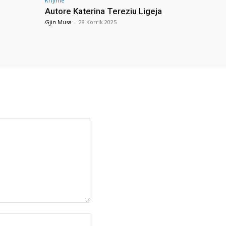
Krijime
Autore Katerina Tereziu Ligeja
Gjin Musa
-
28 Korrik 2025
Uebfaqja: