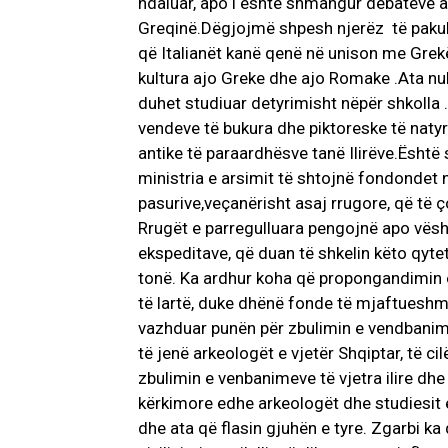
ndaluar, apo i është shmangur debateve ap
Greqinë.Dëgjojmë shpesh njerëz të pakult
që Italianët kanë qenë në unison me Grekë
kultura ajo Greke dhe ajo Romake .Ata nuk 
duhet studiuar detyrimisht nëpër shkolla 
vendeve të bukura dhe piktoreske të natyr
antike të paraardhësve tanë Ilirëve.Ës
ministria e arsimit të shtojnë fondondet n
pasurive,veçanërisht asaj rrugore, që të ç
Rrugët e parregulluara pengojnë apo vështi
ekspeditave, që duan të shkelin këto qyte
tonë. Ka ardhur koha që propongandimin e 
të lartë, duke dhënë fonde të mjaftueshm
vazhduar punën për zbulimin e vendbanimev
të jenë arkeologët e vjetër Shqiptar, të 
zbulimin e venbanimeve të vjetra ilire dh
kërkimore edhe arkeologët dhe studiesit e
dhe ata që flasin gjuhën e tyre. Zgarbi ka