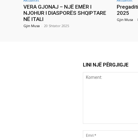
Aktualitet
Aktualitet
VERA GJONAJ – NJË EMËR I
Pregadit
NJOHUR I DIASPORËS SHQIPTARE
2025
NË ITALI
Gjin Musa
-
Gjin Musa
-
20 Shtator 2025
LINI NJË PËRGJIGJE
Koment: