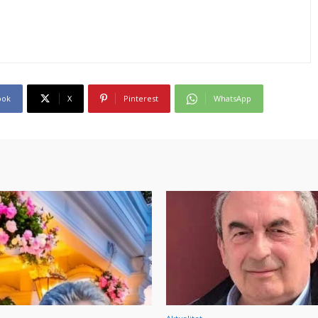
ook
X
Pinterest
WhatsApp