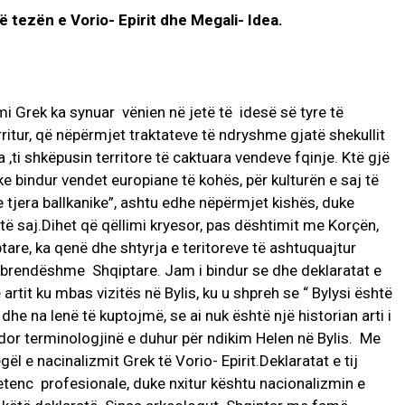
 tezën e Vorio- Epirit dhe Megali- Idea.
mi Grek ka synuar vënien në jetë të idesë së tyre të
ritur, që nëpërmjet traktateve të ndryshme gjatë shekullit
ti shkëpusin territore të caktuara vendeve fqinje. Ktë gjë
ke bindur vendet europiane të kohës, për kulturën e saj të
e tjera ballkanike”, ashtu edhe nëpërmjet kishës, duke
ë saj.Dihet që qëllimi kryesor, pas dështimit me Korçën,
ptare, ka qenë dhe shtyrja e teritoreve të ashtuquajtur
ë mbrendëshme Shqiptare. Jam i bindur se dhe deklaratat e
të artit ku mbas vizitës në Bylis, ku u shpreh se “ Bylysi është
i dhe na lenë të kuptojmë, se ai nuk është një historian arti i
ërdor terminologjinë e duhur për ndikim Helen në Bylis. Me
ël e nacinalizmit Grek të Vorio- Epirit.Deklaratat e tij
tenc profesionale, duke nxitur kështu nacionalizmin e