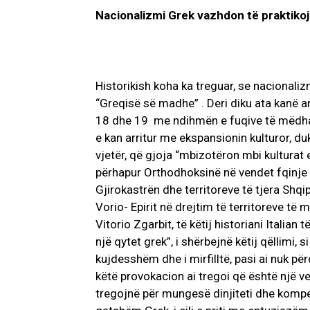
Nacionalizmi Grek vazhdon të praktikojë
Historikish koha ka treguar, se nacionaliz
“Greqisë së madhe” . Deri diku ata kanë ar
18 dhe 19 me ndihmën e fuqive të mëdha ,
e kan arritur me ekspansionin kulturor, du
vjetër, që gjoja “mbizotëron mbi kulturat 
përhapur Orthodhoksinë në vendet fqinje t
Gjirokastrën dhe territoreve të tjera Shqi
Vorio- Epirit në drejtim të territoreve t
Vitorio Zgarbit, të këtij historiani Italian 
një qytet grek”, i shërbejnë këtij qëllimi, s
kujdesshëm dhe i mirfilltë, pasi ai nuk p
këtë provokacion ai tregoi që është një veg
tregojnë për mungesë dinjiteti dhe kompe