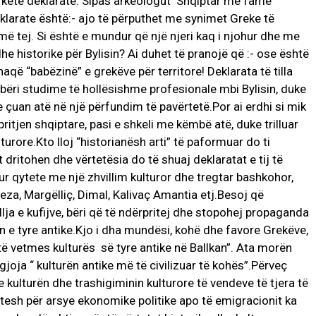
m këtë deklaratë. Sipas arkeologut Shqiptar me famë
eklarate është:- ajo të përputhet me synimet Greke të
 më tej. Si është e mundur që një njeri kaq i njohur dhe me
he historike për Bylisin? Ai duhet të pranojë që :- ose është
aqë “babëzinë” e grekëve për territore! Deklarata të tilla
k bëri studime të hollësishme profesionale mbi Bylisin, duke
çuan atë në një përfundim të pavërtetë.Por ai erdhi si mik
ritjen shqiptare, pasi e shkeli me këmbë atë, duke trilluar
turore.Kto lloj “historianësh arti” të paformuar do ti
 dritohen dhe vërtetësia do të shuaj deklaratat e tij të
ur qytete me një zhvillim kulturor dhe tregtar bashkohor,
zeza, Margëlliç, Dimal, Kalivaç Amantia etj.Besoj që
lja e kufijve, bëri që të ndërpritej dhe stopohej propaganda
ën e tyre antike.Kjo i dha mundësi, kohë dhe favore Grekëve,
ë vetmes kulturës së tyre antike në Ballkan”. Ata morën
joja “ kulturën antike më të civilizuar të kohës”.Përveç
he kulturën dhe trashigiminin kulturore të vendeve të tjera të
vitesh për arsye ekonomike politike apo të emigracionit ka