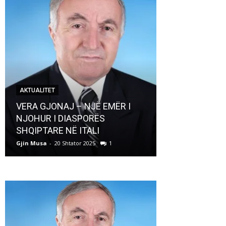
AKTUALITET
AKTUALITET
VERA GJONAJ – NJË EMËR I
NJOHUR I DIASPORËS
Pregaditi Gji
SHQIPTARE NË ITALI
Shtator 2025
Gjin Musa
-
20 Shtator 2025
1
Gjin Musa
-
8 Shtat