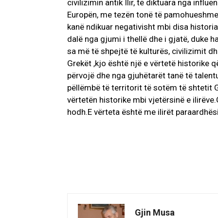
civilizimin antik Ilir, të diktuara nga inf
Europën, me tezën tonë të pamohueshme- mb
kanë ndikuar negativisht mbi disa historia
dalë nga gjumi i thellë dhe i gjatë, duke h
sa më të shpejtë të kulturës, civilizimit dh
Grekët ,kjo është një e vërtetë historik
përvojë dhe nga gjuhëtarët tanë të talen
pëllëmbë të territorit të sotëm të shteti
vërtetën historike mbi vjetërsinë e ilirëve
hodh.E vërteta është me ilirët paraardhësi
Gjin Musa