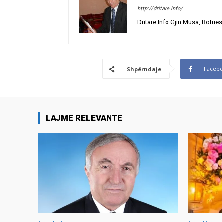
http://dritare.info/
Dritare.Info Gjin Musa, Botues
Faceb
Shpërndaje
LAJME RELEVANTE