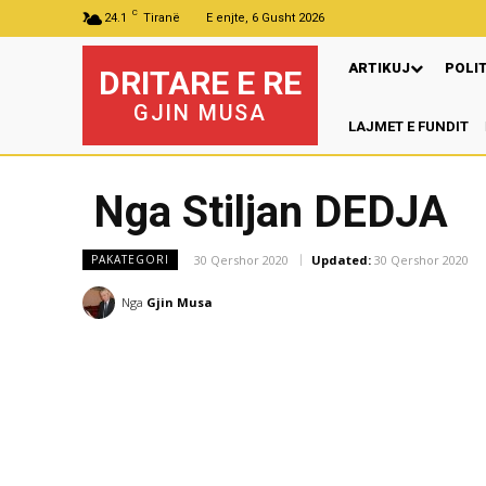
C
24.1
Tiranë
E enjte, 6 Gusht 2026
ARTIKUJ
POLI
DRITARE E RE
GJIN MUSA
LAJMET E FUNDIT
Pr
Nga Stiljan DEDJA
30 Qershor 2020
Updated:
30 Qershor 2020
PAKATEGORI
Nga
Gjin Musa