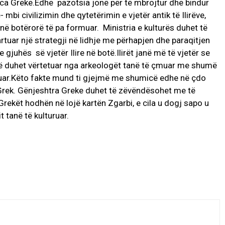
luenca Greke.Edhe pazotsia jonë për të mbrojtur dhe bindur
i civilizimin dhe qytetërimin e vjetër antik të Ilirëve,
në botërorë të pa formuar. Ministria e kulturës duhet të
artuar një strategji në lidhje me përhapjen dhe paraqitjen
e gjuhës së vjetër Ilire në botë.Ilirët janë më të vjetër se
e që duhet vërtetuar nga arkeologët tanë të çmuar me shumë
tuar.Këto fakte mund ti gjejmë me shumicë edhe në çdo
t Grek. Gënjeshtra Greke duhet të zëvëndësohet me të
.Grekët hodhën në lojë kartën Zgarbi, e cila u dogj sapo u
t tanë të kulturuar.