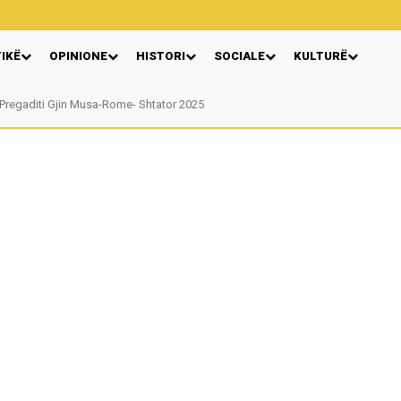
TIKË
OPINIONE
HISTORI
SOCIALE
KULTURË
egaditi Gjin Musa-Rome- Shtator 2025
Nga: Ndue Dedaj