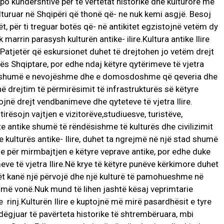
o kundërshtive për të vërtetat historike dhe kulturore me
uruar në Shqipëri që thonë që- ne nuk kemi asgjë. Besoj
t, për ti treguar botës që- në antikitet egzistojnë vetëm dy
marrin parasysh kulturën antike- ilire.Kultura antike Ilire
.Patjetër që eskursionet duhet të drejtohen jo vetëm drejt
ës Shqiptare, por edhe ndaj këtyre qytërimeve të vjetra
htë shumë e nevojëshme dhe e domosdoshme që qeveria dhe
ë drejtim të përmirësimit të infrastrukturës së këtyre
ojnë drejt vendbanimeve dhe qyteteve të vjetra Ilire.
rësojn vajtjen e vizitorëve,studiuesve, turistëve,
te antike shumë të rëndësishme të kulturës dhe civilizimit
kulturës antike- Ilire, duhet ta ngrejmë në një stad shumë
e për mirmbajtjen e këtyre veprave antike, por edhe duke
e të vjetra Ilire.Në krye të këtyre punëve kërkimore duhet
cilët kanë një përvojë dhe një kulturë të pamohueshme në
e më vonë.Nuk mund të lihen jashtë kësaj veprimtarie
 rinj.Kulturën Ilire e kuptojnë më mirë pasardhësit e tyre
 dëgjuar të pavërteta historike të shtrembëruara, mbi