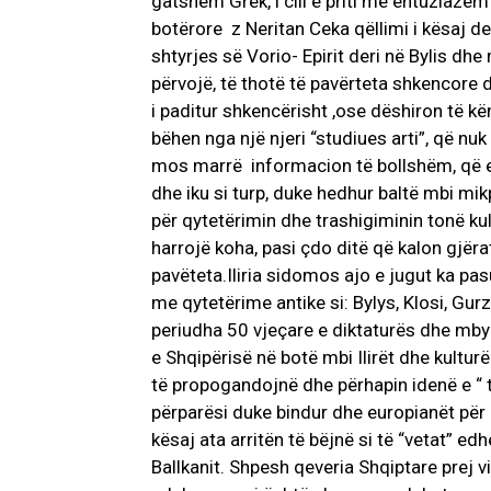
gatshëm Grek, i cili e priti me entuziazë
botërore z Neritan Ceka qëllimi i kësaj d
shtyrjes së Vorio- Epirit deri në Bylis dhe
përvojë, të thotë të pavërteta shkencore d
i paditur shkencërisht ,ose dëshiron të kën
bëhen nga një njeri “studiues arti”, që nu
mos marrë informacion të bollshëm, që e 
dhe iku si turp, duke hedhur baltë mbi mikp
për qytetërimin dhe trashigiminin tonë kul
harrojë koha, pasi çdo ditë që kalon gjërat
pavëteta.Iliria sidomos ajo e jugut ka pas
me qytetërime antike si: Bylys, Klosi, Gur
periudha 50 vjeçare e diktaturës dhe mbyl
e Shqipërisë në botë mbi Ilirët dhe kultur
të propogandojnë dhe përhapin idenë e “ t
përparësi duke bindur dhe europianët për g
kësaj ata arritën të bëjnë si të “vetat” ed
Ballkanit. Shpesh qeveria Shqiptare prej 