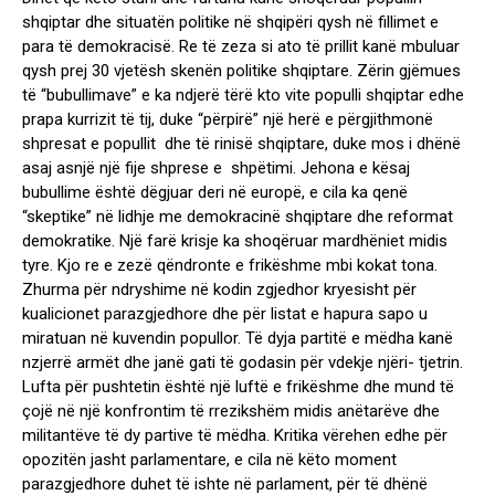
shqiptar dhe situatën politike në shqipëri qysh në fillimet e
para të demokracisë. Re të zeza si ato të prillit kanë mbuluar
qysh prej 30 vjetësh skenën politike shqiptare. Zërin gjëmues
të “bubullimave” e ka ndjerë tërë kto vite populli shqiptar edhe
prapa kurrizit të tij, duke “përpirë” një herë e përgjithmonë
shpresat e popullit dhe të rinisë shqiptare, duke mos i dhënë
asaj asnjë një fije shprese e shpëtimi. Jehona e kësaj
bubullime është dëgjuar deri në europë, e cila ka qenë
“skeptike” në lidhje me demokracinë shqiptare dhe reformat
demokratike. Një farë krisje ka shoqëruar mardhëniet midis
tyre. Kjo re e zezë qëndronte e frikëshme mbi kokat tona.
Zhurma për ndryshime në kodin zgjedhor kryesisht për
kualicionet parazgjedhore dhe për listat e hapura sapo u
miratuan në kuvendin popullor. Të dyja partitë e mëdha kanë
nzjerrë armët dhe janë gati të godasin për vdekje njëri- tjetrin.
Lufta për pushtetin është një luftë e frikëshme dhe mund të
çojë në një konfrontim të rrezikshëm midis anëtarëve dhe
militantëve të dy partive të mëdha. Kritika vërehen edhe për
opozitën jasht parlamentare, e cila në këto moment
parazgjedhore duhet të ishte në parlament, për të dhënë