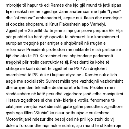
mbrojtje të hapur të edi Ramës dhe kjo gjë mund të jetë sipas
tij e rrezikshme në zgjedhje. Janë anatemuar me fjalë “fyese”
dhe “ofenduse” ambasadorët, sepse nuk flasin dhe mendojnë
si opozita shqiptare, si Knut Flakeshtein apo Varhelyi.
Zgjedhjet e 25 prillit do të jenë si një gur prove përpara BE. Etja
për pushtet ka bërë që opozita të sëmuret ,kur komisionerët
europian tregojnë për arritjet e shqipërisë në rrugën e
reformave.Presidenti proteston me militantet e ish partisë së
tijë dhe ato të PD. Kërcënimet me shpërndarje parlamenti
tregojnë për rrolin destruktiv të tij. Presidenti ka kohë të
shikojë se kush duhet te zgjidhet ne PS!! Ai i drejtohet
asamblesë të PS duke i kujtuar atyre se:- Ramën nuk e lidh
asgjë me socialistët. Sulmet midis tyre vazhdojnë vazhdimisht
dhe arrijnë deri tek edhe dëshmorët e luftës. Problem më i
rëndësishëm në këtë periudhë zgjedhore janë edhe manipulimi
i listave zgjedhore si dhe shit- blerja e votës, fenomene të
cilat janë vërejtur vazhdimisht gjatë gjithë periudhës zgjedhore
qysh nga fillimi.”Stuhia” ka nisur pothuajse e vrullëshme.
Motorrët janë ndezur dhe besoj deri në prill kjo stuhi do vij
duke u forcuar dhe nqs nuk e ndalim, ajo mund të shkatërrojë