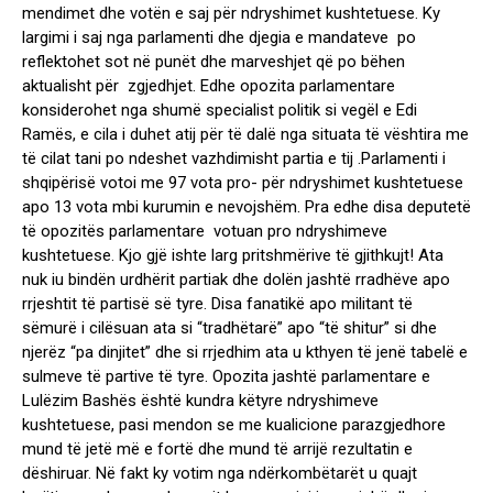
mendimet dhe votën e saj për ndryshimet kushtetuese. Ky
largimi i saj nga parlamenti dhe djegia e mandateve po
reflektohet sot në punët dhe marveshjet që po bëhen
aktualisht për zgjedhjet. Edhe opozita parlamentare
konsiderohet nga shumë specialist politik si vegël e Edi
Ramës, e cila i duhet atij për të dalë nga situata të vështira me
të cilat tani po ndeshet vazhdimisht partia e tij .Parlamenti i
shqipërisë votoi me 97 vota pro- për ndryshimet kushtetuese
apo 13 vota mbi kurumin e nevojshëm. Pra edhe disa deputetë
të opozitës parlamentare votuan pro ndryshimeve
kushtetuese. Kjo gjë ishte larg pritshmërive të gjithkujt! Ata
nuk iu bindën urdhërit partiak dhe dolën jashtë rradhëve apo
rrjeshtit të partisë së tyre. Disa fanatikë apo militant të
sëmurë i cilësuan ata si “tradhëtarë” apo “të shitur” si dhe
njerëz “pa dinjitet” dhe si rrjedhim ata u kthyen të jenë tabelë e
sulmeve të partive të tyre. Opozita jashtë parlamentare e
Lulëzim Bashës është kundra këtyre ndryshimeve
kushtetuese, pasi mendon se me kualicione parazgjedhore
mund të jetë më e fortë dhe mund të arrijë rezultatin e
dëshiruar. Në fakt ky votim nga ndërkombëtarët u quajt