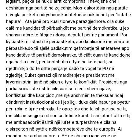
legjitim, paçka se nuk u arrit kompromisi i nevojshë dhe i
dëshiruar nga partitë në zgjedhje. Mos-dakortësia nga partitë
e vogla për këto ndryshime kushtetuese nuk bëhet për “listat e
hapura” . Ata janë pro kualizioneve parazgjedhore, cila duke
dalë me kandidat të përbashkët me partinë demokratike, u jep
shansin atyre të fitojnë ndonjë deputet për në parlament. Por
ky bashkim listash të përbashkëta, apo kualicione me emra të
përbashkë,do të sjellë padiskutim qefmbetje të anëtarëve apo
kandidatëve të partisë demokratike, të cilët duan të kandidojnë
nga partia e vet, për kontributin e tyre në këtë parti, si
rrjedhimkjo do të sillte përçarje sado të vogël të PD në
zgjedhje. Duket qartazi që mardhënjet e presidentit me
kryeministrin janë në pikun e tyre të konfliktiit. Presidenti nga
partia socialiste është cilësuar si : njeri i sherrnajave,
konfliktual dhe kapriçioz ,me një anshmëri të theksuar ndaj
qëndrimit instiutiocional që i jep ligji, duke dalë hapur pa pyetur
për rolin e tij në mbrojtje të opozitës dhe të ish partisë së tij,
me alibinë se gjoja mbron unitetin e kombit shqiptar. Lufta e tij
me ambasadorët është një luftë e turpërshmë e cila na
diskrediton në sytë e ndërkombëtarëve dhe të europës. Ai
mendon se ambasadorët e BE në shqipëri janë vënë në