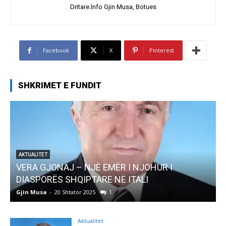
Dritare.Info Gjin Musa, Botues
Facebook
X
Pinterest
SHKRIMET E FUNDIT
AKTUALITET
Pregaditi Gjin Musa-Rome- Shtator 2025
Gjin Musa
-
8 Shtator 2025
0
Aktualitet