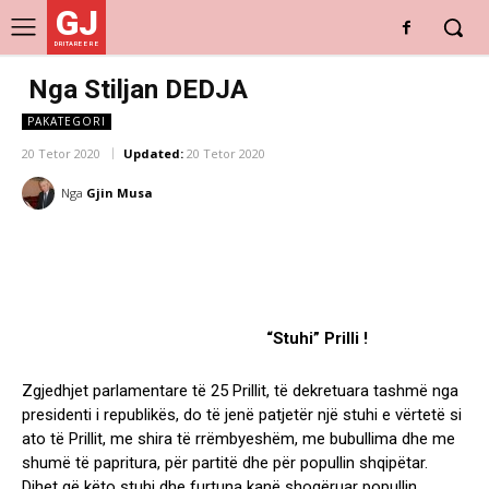
GJ
DRITARE E RE
Nga Stiljan DEDJA
PAKATEGORI
20 Tetor 2020
Updated:
20 Tetor 2020
Nga
Gjin Musa
“
Stuhi” Prilli !
Zgjedhjet parlamentare të 25 Prillit, të dekretuara tashmë nga
presidenti i republikës, do të jenë patjetër një stuhi e vërtetë si
ato të Prillit, me shira të rrëmbyeshëm, me bubullima dhe me
shumë të papritura, për partitë dhe për popullin shqipëtar.
Dihet që këto stuhi dhe furtuna kanë shoqëruar popullin