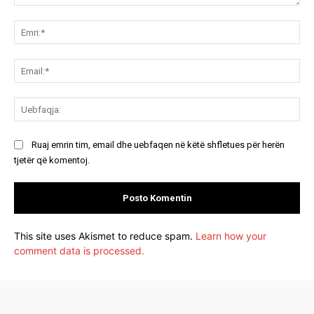
Koment:
Emr
Ema
Ue
Ruaj emrin tim, email dhe uebfaqen në këtë shfletues për herën
tjetër që komentoj.
This site uses Akismet to reduce spam.
Learn how your
comment data is processed.