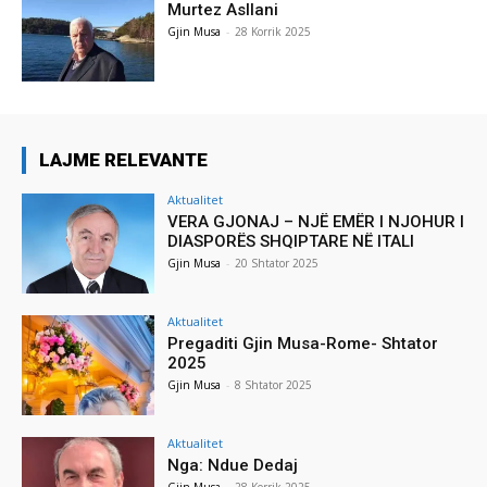
Murtez Asllani
Gjin Musa
-
28 Korrik 2025
LAJME RELEVANTE
Aktualitet
VERA GJONAJ – NJË EMËR I NJOHUR I
DIASPORËS SHQIPTARE NË ITALI
Gjin Musa
-
20 Shtator 2025
Aktualitet
Pregaditi Gjin Musa-Rome- Shtator
2025
Gjin Musa
-
8 Shtator 2025
Aktualitet
Nga: Ndue Dedaj
Gjin Musa
-
28 Korrik 2025