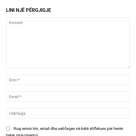
LINI NJË PËRGJIGJE
Koment:
Emr
Ema
Ue
Ruaj emrin tim, email dhe uebfaqen në këtë shfletues për herën
tjetër që komentoj.