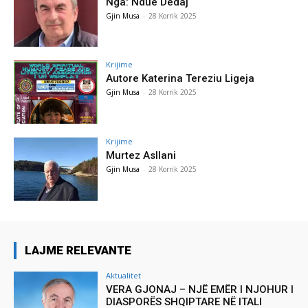
Nga: Ndue Dedaj
Gjin Musa
-
28 Korrik 2025
Krijime
Autore Katerina Tereziu Ligeja
Gjin Musa
-
28 Korrik 2025
Krijime
Murtez Asllani
Gjin Musa
-
28 Korrik 2025
LAJME RELEVANTE
Aktualitet
VERA GJONAJ – NJË EMËR I NJOHUR I
DIASPORËS SHQIPTARE NË ITALI