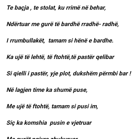
Te baçja , te stolat, ku rrimë në behar,
Ndërtuar me gurë të bardhë rradhë- radhë,
I rrumbullakët, tamam si hënë e bardhe.
Ka ujë të lehtë, të ftohtë,të pastër qelibar
Si qielli i pastër, yje plot, dukshëm përmbi bar !
Në lagjen time ka shumë puse,
Me ujë të ftohtë, tamam si pusi im,
Siç ka komshia pusin e vjetruar