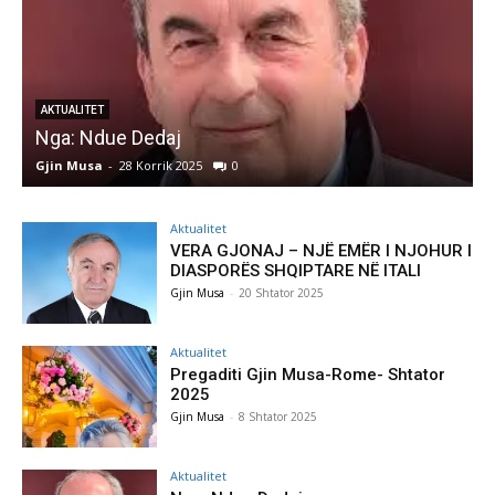
AKTUALITET
Nga: Ndue Dedaj
A
Gjin Musa
-
28 Korrik 2025
0
G
Aktualitet
VERA GJONAJ – NJË EMËR I NJOHUR I
DIASPORËS SHQIPTARE NË ITALI
Gjin Musa
-
20 Shtator 2025
Aktualitet
Pregaditi Gjin Musa-Rome- Shtator
2025
Gjin Musa
-
8 Shtator 2025
Aktualitet