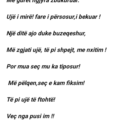
Me gurët ngjyra zbukuruar.
Ujë i mirë! fare i përsosur,i bekuar !
Një ditë ajo duke buzeqeshur,
Më zgjati ujë, të pi shpejt, me nxitim !
Por mua seç mu ka tiposur!
Më pëlqen,seç e kam fiksim!
Të pi ujë të ftohtë!
Veç nga pusi im !!