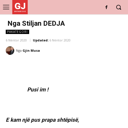
GJ
DRITARE E RE
Nga Stiljan DEDJA
PAKATEGORI
6 Nëntor 2020
Updated:
6 Nëntor 2020
Nga
Gjin Musa
Pusi im !
E kam një pus prapa shtëpisë,