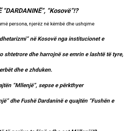
 “DARDANINË”, “Kosovë”!?
tdhetarizmi” në Kosovë nga institucionet e
o shtetrore dhe harrojnë se emrin e lashtë të tyre,
erbët dhe e zhduken.
jtën “Mllenjë”, sepse e përkthyer
enjë” dhe Fushë Dardaninë e quajtën “Fushën e