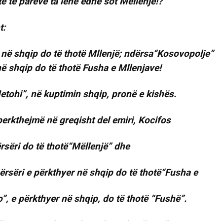
të të parëve ta lënë edhe sot Mëllenjë!?
t:
në shqip do të thotë Mllenjë; ndërsa“Kosovopolje”
ë shqip do të thotë Fusha e Mllenjave!
Metohi”, në kuptimin shqip, pronë e kishës.
perkthejmë në greqisht del emiri, Kocifos
rsëri do të thotë“Mëllenjë” dhe
përsëri e përkthyer në shqip do të thotë“Fusha e
”, e përkthyer në shqip, do të thotë “Fushë”.