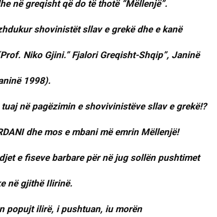
he në greqisht që do të thotë “Mëllenjë”.
hdukur shovinistët sllav e grekë dhe e kanë
Prof. Niko Gjini.” Fjalori Greqisht-Shqip”, Janinë
Janinë 1998).
 tuaj në pagëzimin e shovivinistëve sllav e grekë!?
ARDANI dhe mos e mbani më emrin Mëllenjë!
ndjet e fiseve barbare për në jug sollën pushtimet
në gjithë Ilirinë.
n popujt ilirë, i pushtuan, iu morën