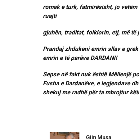
romak e turk, fatmirësisht, jo vetë
ruajti
gjuhën, traditat, folklorin, etj, më të 
Prandaj zhdukeni emrin sllav e grek
emrin e të parëve DARDANI!
Sepse në fakt nuk është Mëllenjë p
Fusha e Dardanëve, e legjendave dhe
shekuj me radhë për ta mbrojtur kë
Gjin Musa