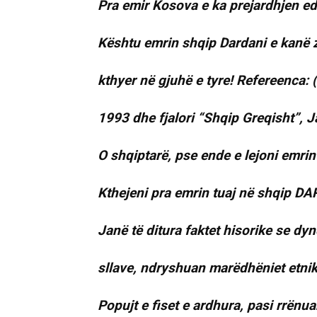
Pra emir Kosova e ka prejardhjen ed
Kështu emrin shqip Dardani e kanë z
kthyer në gjuhë e tyre! Refereenca: (
1993 dhe fjalori “Shqip Greqisht”, 
O shqiptarë, pse ende e lejoni emrin
Kthejeni pra emrin tuaj në shqip D
Janë të ditura faktet hisorike se dy
sllave, ndryshuan marëdhëniet etnike 
Popujt e fiset e ardhura, pasi rrënua