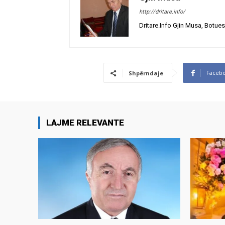
http://dritare.info/
Dritare.Info Gjin Musa, Botues
Faceb
Shpërndaje
LAJME RELEVANTE