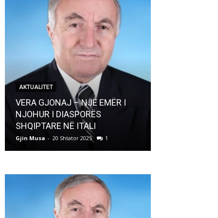
AKTUALITET
AKTUALITET
VERA GJONAJ – NJË EMËR I
NJOHUR I DIASPORËS
Pregaditi Gji
SHQIPTARE NË ITALI
Shtator 2025
Gjin Musa
-
20 Shtator 2025
1
Gjin Musa
-
8 Shtat