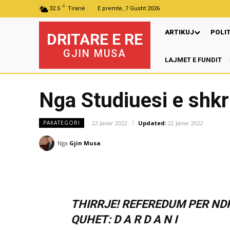
C
32.5
Tiranë
E premte, 7 Gusht 2026
ARTIKUJ
POLI
DRITARE E RE
GJIN MUSA
LAJMET E FUNDIT
Pre
Nga Studiuesi e shkri
22 Janar 2022
Updated:
22 Janar 2022
PAKATEGORI
Nga
Gjin Musa
THIRRJE! REFEREDUM PER ND
QUHET: D A R D A N I