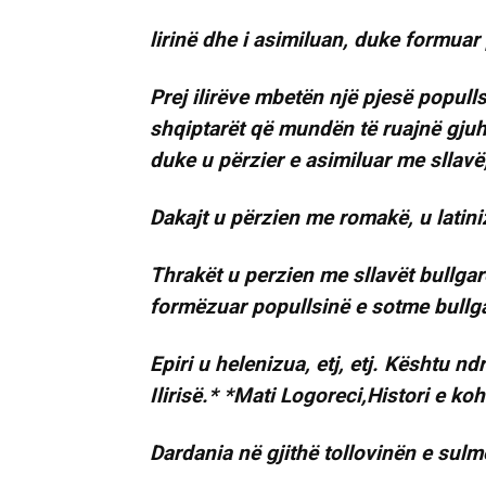
lirinë dhe i asimiluan, duke formuar
Prej ilirëve mbetën një pjesë populls
shqiptarët që mundën të ruajnë gjuh
duke u përzier e asimiluar me sllavë,
Dakajt u përzien me romakë, u lati
Thrakët u perzien me sllavët bullgar
formëzuar popullsinë e sotme bullg
Epiri u helenizua, etj, etj. Kështu n
Ilirisë.* *Mati Logoreci,Histori e ko
Dardania në gjithë tollovinën e su