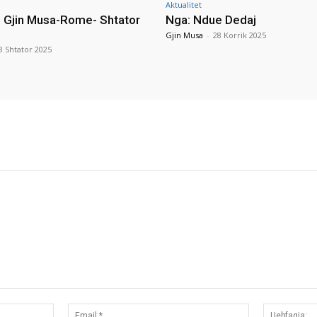
Aktualitet
i Gjin Musa-Rome- Shtator
Nga: Ndue Dedaj
Gjin Musa
-
28 Korrik 2025
8 Shtator 2025
Emri:*
Email:*