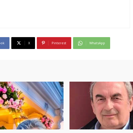
ook
X
Pinterest
WhatsApp