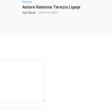
Krijime
Autore Katerina Tereziu Ligeja
Gjin Musa
-
28 Korrik 2025
Uebfaqja: