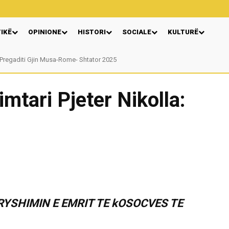
TIKË
OPINIONE
HISTORI
SOCIALE
KULTURË
gaditi Gjin Musa-Rome- Shtator 2025
Nga: Ndue Dedaj
mtari Pjeter Nikolla:
RYSHIMIN E EMRIT TE kOSOCVES TE