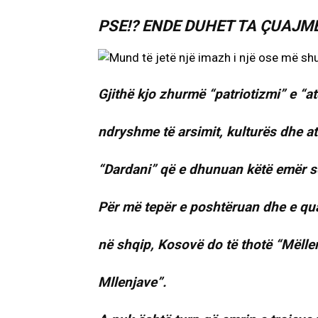
PSE!? ENDE DUHET TA ÇUAJMË
Gjithë kjo zhurmë “patriotizmi” e “a
ndryshme të arsimit, kulturës dhe at
“Dardani” që e dhunuan këtë emër s
Për më tepër e poshtëruan dhe e qua
në shqip, Kosovë do të thotë “Mëll
Mllenjave”.