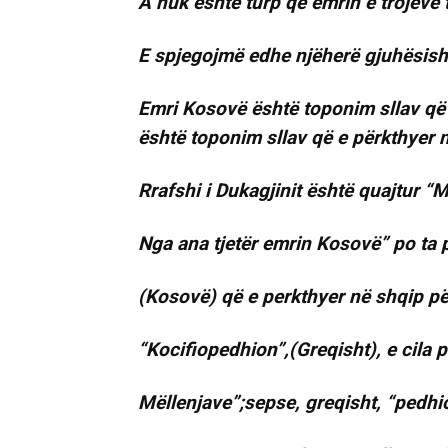
A nuk është turp që emrin e trojeve 
E spjegojmë edhe njëherë gjuhësish
Emri Kosovë është toponim sllav që 
është toponim sllav që e përkthyer n
Rrafshi i Dukagjinit është quajtur “
Nga ana tjetër emrin Kosovë” po ta 
(Kosovë) që e perkthyer në shqip pë
“Kocifiopedhion”,(Greqisht), e cila 
Mëllenjave”;sepse, greqisht, “pedhio