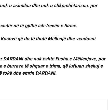
m nuk u asimilua dhe nuk u shkombëtarizua, por
pastër në të gjithë ish-trevën e Ilirisë.
 Kosovë që do të thotë Mëllenjë dhe vendosni
or DARDANI dhe nuk është Fusha e Mëllenjave, por
 e burrave të shquar e trima, që luftuan shekuj e
të tokë dhe emrin DARDANI.