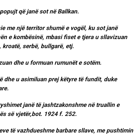
 popujt që janë sot në Ballkan.
ie me një territor shumë e vogël, ku sot janë
ën e kombësinë, mbasi fiset e tjera u sllavizuan
 kroatë, serbë, bullgarë, etj.
nizuan dhe u formuan rumunët e sotëm.
ë dhe u asimiluan prej këtyre të fundit, duke
are.
dryshimet janë të jashtzakonshme në truallin e
hës së vjetër,bot. 1924 f. 252.
lmeve të vazhdueshme barbare sllave, me pushtimin