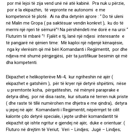
por më lejoi të zija vend unë në atë kabinë. Pra nuk u përzie,
por e la ekipazhin, të vepronte ne autonomi e me
kompetencë të plotë. Ai na dha detyrën ajrore : “ Do të uleni
në Malin me Gropa ( pa saktësuar vendin konkret ), ku do të
merrni një njeri të sëmurë”! Na përshëndeti me dorë e na uroi “
Fluturim të mbarë ”! Fjalët e tij, lanë një ndjesi interesante e
të pangjarë në qënien time: Më kaploi një ndjenjë kënaqësie,
nga ky vlerësim që më bëri Komandanti i Regjimentit, por dhe
ndjeva më shumë përgjegjësi, për ta justifikuar besimin që më
dha kompetenti.
Ekipazhet e helikopterëve Mi-4, kur ngriheshin në ajër (
ekipazhet e gatshëm ), për të kryer një detyrë shpëtimi, nëse
u premtonte koha, përgatiteshin, në mënyrë paraprake e
detyra dihej, por në disa raste, kur situata në terren nuk priste
( dhe raste të tillë numërohen me dhjetra e me qindra), detyra
u jepej në ajër. Komandanti i Regjimentit, nëpërmjet të cilit
kalonte çdo detyrë speciale, i jepte urdhër komandantit të
ekipazhit që ishte ngritur e gjendej në ajër, duke e orientuar: (
Fluturo në drejtim të Veriut; Veri – Lindjes; Jugë – Lindjes;