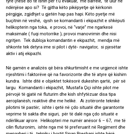
tyre (nëse do të ishin për t’u evakuar, me barrelë, të ulur në
ndënjëse apo si? Të gjitha këto pikëpyetje që kërkonin
përgjigje, zgjidhjet u gjetën hap pas hapi. Këto pyetje më
buçitnin në veshë, qysh se komandanti i ekipazhit e shkëputi
helikopterin nga toka, e provoi, në “varje” me ngarkesë
maksimale ( fuqi motorrike ); provoi manovrimin dhe nisi
ngritjen. Tek dubloja komandantin e ekipazhit, mendja më
shkonte tek detyra ime si pilot i dytë- navigator, si pjesëtar
aktiv i atij ekipazhi.
Në gamën e analizës që bëra shkurtimisht e me urgjencë ishte
rrjeshtimi i faktorëve që na favorizonte dhe të atyre që kishim
kundra. Ishte ditë e objektet tokësorë dukeshin qartë, për së
largu. Komandanti i ekipazhit, Mustafa Çiçi ishte pilot me
përvojë të gjatë në fluturim dhe kish shfytëzuar disa tipa
aeroplanësh; reaktivë dhe me helikë. Ai zotëronte teknikë
pilotimi të pastër; ishte i qetë në çdo situatë dhe garantonte
veprime të sakta dhe siguri, për të dalë nga çdo situatë e
ndërlikuar ajrore. Helikopteri me numër anësor 6 – 67, me të
cilin fluturonim, ishte nga më të preferuarit në Regjiment dhe
menaxheri i tij, tekniku i bortit Sinan Breshani ishte bërë