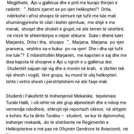
Megjithatë, Ajo u gjallërua dhe e priti me kurajo thirrjen e
radistit: “…Ndizni zjarret se po vjen helikopteri”! Drita,
ndërkohë i afroi shoqes të sëmurë një tufë me lule mali
shumëngjyrëshe të cilat i kishin qëmtuar, me shijë e me
merak, shoqet dhe shokët e grupit, në atë terren të vështirë,
në rrëzë të shkëmbinjve e nëpër shkurre. Duke i dhënë lulet
Marjanës, Drita i tha, shoqes: “… Marjana; Marjana; po vjen
pranvera, vështro sa e bukur po na vjen! Dhe i dha një tufë
me lule.”? E mbështollën Marjanën, me kapotën e saj dhe me
disa kapota të shoqeve e Ajo u ngroh e u gjallërua disi.
Studentët sajuan një vig dhe e morën në krah; e zbritën tek
një shesh i vogël, tërë gropa, ku mund të ulej helikopteri.
Ishte i vetmi shesh i përshtatshëm në atë faqe mali.
Studenti i Fakultetit të Inxhenjerisë Mekanike, tepelenasi
Turabi Halili, i cili ishte në atë grup alpinistësh dhe e ndoqi me
vemendje ndodhinë, shkrojti një reportazh cilësor, në shtypin
e kohës. Ku ta dinte Turabiu – student, se kur të diplomohej
inxhenjer mekanik, do te shërbente ne Regjimentin e
Helikopterëve e më pas në Ofiçinën Qendrore të Aviacionit, në