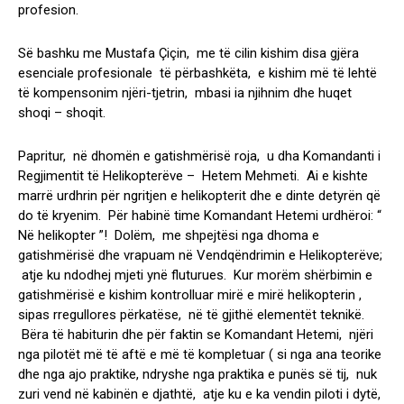
profesion.
Së bashku me Mustafa Çiçin, me të cilin kishim disa gjëra
esenciale profesionale të përbashkëta, e kishim më të lehtë
të kompensonim njëri-tjetrin, mbasi ia njihnim dhe huqet
shoqi – shoqit.
Papritur, në dhomën e gatishmërisë roja, u dha Komandanti i
Regjimentit të Helikopterëve – Hetem Mehmeti. Ai e kishte
marrë urdhrin për ngritjen e helikopterit dhe e dinte detyrën që
do të kryenim. Për habinë time Komandant Hetemi urdhëroi: “
Në helikopter ”! Dolëm, me shpejtësi nga dhoma e
gatishmërisë dhe vrapuam në Vendqëndrimin e Helikopterëve;
atje ku ndodhej mjeti ynë fluturues. Kur morëm shërbimin e
gatishmërisë e kishim kontrolluar mirë e mirë helikopterin ,
sipas rregullores përkatëse, në të gjithë elementët teknikë.
Bëra të habiturin dhe për faktin se Komandant Hetemi, njëri
nga pilotët më të aftë e më të kompletuar ( si nga ana teorike
dhe nga ajo praktike, ndryshe nga praktika e punës së tij, nuk
zuri vend në kabinën e djathtë, atje ku e ka vendin piloti i dytë,