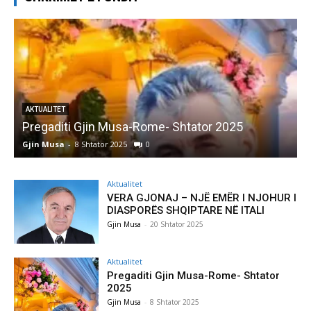
AKTUALITET
Pregaditi Gjin Musa-Rome- Shtator 2025
Gjin Musa
-
8 Shtator 2025
0
G
Aktualitet
VERA GJONAJ – NJË EMËR I NJOHUR I
DIASPORËS SHQIPTARE NË ITALI
Gjin Musa
-
20 Shtator 2025
Aktualitet
Pregaditi Gjin Musa-Rome- Shtator
2025
Gjin Musa
-
8 Shtator 2025