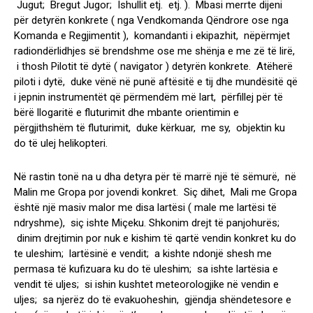
Jugut; Bregut Jugor; Ishullit etj. etj. ). Mbasi merrte dijeni
për detyrën konkrete ( nga Vendkomanda Qëndrore ose nga
Komanda e Regjimentit ), komandanti i ekipazhit, nëpërmjet
radiondërlidhjes së brendshme ose me shënja e me zë të lirë,
i thosh Pilotit të dytë ( navigator ) detyrën konkrete. Atëherë
piloti i dytë, duke vënë në punë aftësitë e tij dhe mundësitë që
i jepnin instrumentët që përmendëm më lart, përfillej për të
bërë llogaritë e fluturimit dhe mbante orientimin e
përgjithshëm të fluturimit, duke kërkuar, me sy, objektin ku
do të ulej helikopteri.
Në rastin tonë na u dha detyra për të marrë një të sëmurë, në
Malin me Gropa por jovendi konkret. Siç dihet, Mali me Gropa
është një masiv malor me disa lartësi ( male me lartësi të
ndryshme), siç ishte Miçeku. Shkonim drejt të panjohurës;
dinim drejtimin por nuk e kishim të qartë vendin konkret ku do
te uleshim; lartësinë e vendit; a kishte ndonjë shesh me
permasa të kufizuara ku do të uleshim; sa ishte lartësia e
vendit të uljes; si ishin kushtet meteorologjike në vendin e
uljes; sa njerëz do të evakuoheshin, gjëndja shëndetesore e