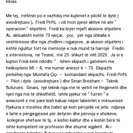
Rinas.
Më tej, rrëfimin po e vazhdoj me kujtimet e pilotit të dytë (
aviodrejtues ), Fredi Prifti, i cili mori pjesë aktive në atë “
operacion ” shpëtimi. Fredi ka kryer mjaft aksione shpëtimi.
Ai, aktualisht është 73 vjeçar, por, për nga shkalla e
vështirësisë dhe nga zhvillimi i ngjarjeve, ai aksion shpëtimi i
është ngulitur fort në memorje e nuk mund ta harrojë. Fredin
e intervistova, në Tiranë, më 25 shkurt të vitit 2020. Ja si e
kujton Fredi këtë ndodhi: “… Ishim ekipazh i gatshëm me
helikopterin MI – 4, me numër anësor 6 – 73. Ekipazhi
përbëhej nga: Mustafa Çiçi – komandant ekipazhi; Fredi Prifti
– Pilot i dytë (aviodrejtues ) dhe Sinan Breshani – Teknik
fluturues. Sinani, një teknik nga më të vjetrit në Regjiment dhe
njeri nga më të shkathëtit, ishte pjekur në “ furrën ” e
aviacionit e më parë kish kaluar nëpër labirintet e mësuesisë.
Pjekuria e moshës dhe hallet që kish përcjellë në jetë; ndjenja
e lartë e përgjegjësisë për detyrën dhe përvoja e shokëve,
kolegëve shefave të tij, e kishin kalitur dhe e kishin bërë të
ishte kompetent në profesion dhe shumë vigjilent. Ai i