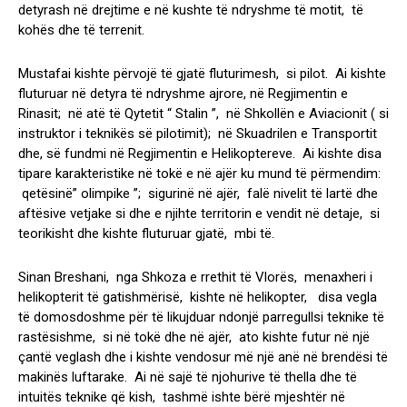
detyrash në drejtime e në kushte të ndryshme të motit, të
kohës dhe të terrenit.
Mustafai kishte përvojë të gjatë fluturimesh, si pilot. Ai kishte
fluturuar në detyra të ndryshme ajrore, në Regjimentin e
Rinasit; në atë të Qytetit “ Stalin ”, në Shkollën e Aviacionit ( si
instruktor i teknikës së pilotimit); në Skuadrilen e Transportit
dhe, së fundmi në Regjimentin e Helikoptereve. Ai kishte disa
tipare karakteristike në tokë e në ajër ku mund të përmendim:
qetësinë” olimpike ”; sigurinë në ajër, falë nivelit të lartë dhe
aftësive vetjake si dhe e njihte territorin e vendit në detaje, si
teorikisht dhe kishte fluturuar gjatë, mbi të.
Sinan Breshani, nga Shkoza e rrethit të Vlorës, menaxheri i
helikopterit të gatishmërisë, kishte në helikopter, disa vegla
të domosdoshme për të likujduar ndonjë parregullsi teknike të
rastësishme, si në tokë dhe në ajër, ato kishte futur në një
çantë veglash dhe i kishte vendosur më një anë në brendësi të
makinës luftarake. Ai në sajë të njohurive të thella dhe të
intuitës teknike që kish, tashmë ishte bërë mjeshtër në