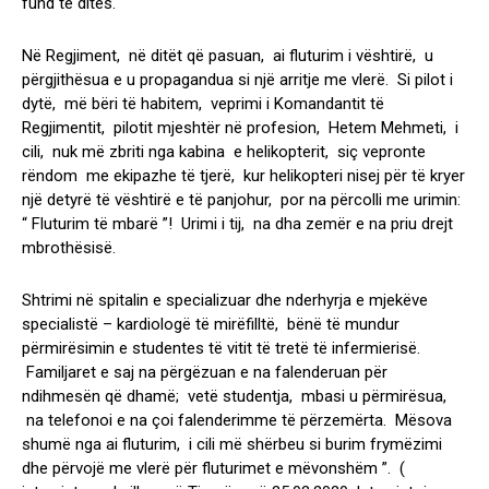
fund të ditës.
Në Regjiment, në ditët që pasuan, ai fluturim i vështirë, u
përgjithësua e u propagandua si një arritje me vlerë. Si pilot i
dytë, më bëri të habitem, veprimi i Komandantit të
Regjimentit, pilotit mjeshtër në profesion, Hetem Mehmeti, i
cili, nuk më zbriti nga kabina e helikopterit, siç vepronte
rëndom me ekipazhe të tjerë, kur helikopteri nisej për të kryer
një detyrë të vështirë e të panjohur, por na përcolli me urimin:
“ Fluturim të mbarë ”! Urimi i tij, na dha zemër e na priu drejt
mbrothësisë.
Shtrimi në spitalin e specializuar dhe nderhyrja e mjekëve
specialistë – kardiologë të mirëfilltë, bënë të mundur
përmirësimin e studentes të vitit të tretë të infermierisë.
Familjaret e saj na përgëzuan e na falenderuan për
ndihmesën që dhamë; vetë studentja, mbasi u përmirësua,
na telefonoi e na çoi falenderimme të përzemërta. Mësova
shumë nga ai fluturim, i cili më shërbeu si burim frymëzimi
dhe përvojë me vlerë për fluturimet e mëvonshëm ”. (