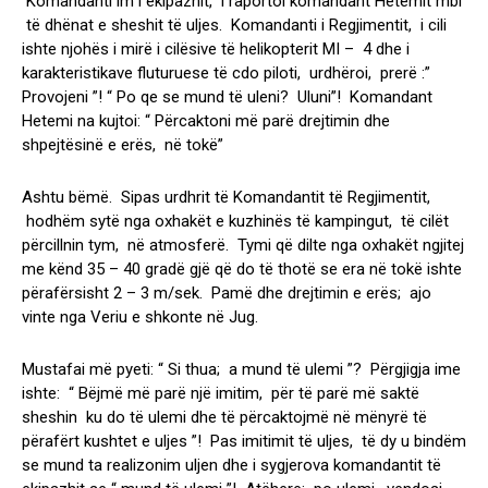
Komandanti im i ekipazhit, i raportoi komandant Hetemit mbi
të dhënat e sheshit të uljes. Komandanti i Regjimentit, i cili
ishte njohës i mirë i cilësive të helikopterit MI – 4 dhe i
karakteristikave fluturuese të cdo piloti, urdhëroi, prerë :”
Provojeni ”! “ Po qe se mund të uleni? Uluni”! Komandant
Hetemi na kujtoi: “ Përcaktoni më parë drejtimin dhe
shpejtësinë e erës, në tokë”
Ashtu bëmë. Sipas urdhrit të Komandantit të Regjimentit,
hodhëm sytë nga oxhakët e kuzhinës të kampingut, të cilët
përcillnin tym, në atmosferë. Tymi që dilte nga oxhakët ngjitej
me kënd 35 – 40 gradë gjë që do të thotë se era në tokë ishte
përafërsisht 2 – 3 m/sek. Pamë dhe drejtimin e erës; ajo
vinte nga Veriu e shkonte në Jug.
Mustafai më pyeti: “ Si thua; a mund të ulemi ”? Përgjigja ime
ishte: “ Bëjmë më parë një imitim, për të parë më saktë
sheshin ku do të ulemi dhe të përcaktojmë në mënyrë të
përafërt kushtet e uljes ”! Pas imitimit të uljes, të dy u bindëm
se mund ta realizonim uljen dhe i sygjerova komandantit të