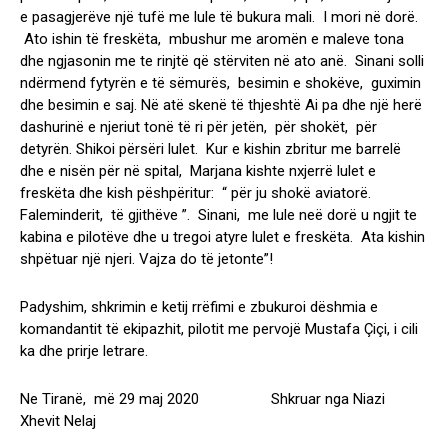
e pasagjerëve një tufë me lule të bukura mali. I mori në dorë.
Ato ishin të freskëta, mbushur me aromën e maleve tona
dhe ngjasonin me te rinjtë që stërviten në ato anë. Sinani solli
ndërmend fytyrën e të sëmurës, besimin e shokëve, guximin
dhe besimin e saj. Në atë skenë të thjeshtë Ai pa dhe një herë
dashurinë e njeriut tonë të ri për jetën, për shokët, për
detyrën. Shikoi përsëri lulet. Kur e kishin zbritur me barrelë
dhe e nisën për në spital, Marjana kishte nxjerrë lulet e
freskëta dhe kish pëshpëritur: “ për ju shokë aviatorë.
Faleminderit, të gjithëve ”. Sinani, me lule neë dorë u ngjit te
kabina e pilotëve dhe u tregoi atyre lulet e freskëta. Ata kishin
shpëtuar një njeri. Vajza do të jetonte”!
Padyshim, shkrimin e ketij rrëfimi e zbukuroi dëshmia e
komandantit të ekipazhit, pilotit me pervojë Mustafa Çiçi, i cili
ka dhe prirje letrare.
Ne Tiranë, më 29 maj 2020 Shkruar nga Niazi
Xhevit Nelaj