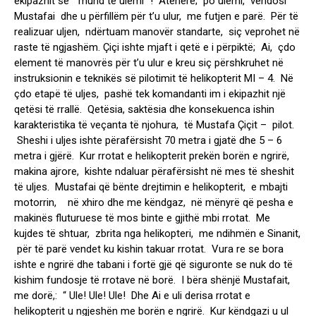
ekipazhit se “ mund të ulemi ”! Atëhere; po ulemi, vendosi
Mustafai dhe u përfillëm për t’u ulur, me futjen e parë. Për të
realizuar uljen, ndërtuam manovër standarte, siç veprohet në
raste të ngjashëm. Çiçi ishte mjaft i qetë e i përpiktë; Ai, çdo
element të manovrës për t’u ulur e kreu siç përshkruhet në
instruksionin e teknikës së pilotimit të helikopterit MI – 4. Në
çdo etapë të uljes, pashë tek komandanti im i ekipazhit një
qetësi të rrallë. Qetësia, saktësia dhe konsekuenca ishin
karakteristika të veçanta të njohura, të Mustafa Çiçit – pilot.
Sheshi i uljes ishte përafërsisht 70 metra i gjatë dhe 5 – 6
metra i gjërë. Kur rrotat e helikopterit prekën borën e ngrirë,
makina ajrore, kishte ndaluar përafërsisht në mes të sheshit
të uljes. Mustafai që bënte drejtimin e helikopterit, e mbajti
motorrin, në xhiro dhe me këndgaz, në mënyrë që pesha e
makinës fluturuese të mos binte e gjithë mbi rrotat. Me
kujdes të shtuar, zbrita nga helikopteri, me ndihmën e Sinanit,
për të parë vendet ku kishin takuar rrotat. Vura re se bora
ishte e ngrirë dhe tabani i fortë gjë që siguronte se nuk do të
kishim fundosje të rrotave në borë. I bëra shënjë Mustafait,
me dorë,: “ Ule! Ule! Ule! Dhe Ai e uli derisa rrotat e
helikopterit u ngjeshën me borën e ngrirë. Kur këndgazi u ul