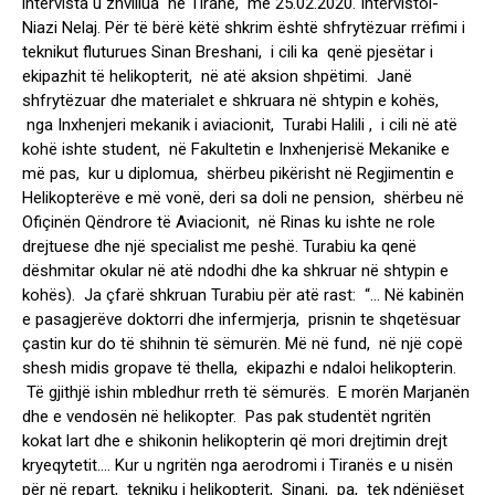
intervista u zhvillua në Tiranë, më 25.02.2020. Intervistoi-
Niazi Nelaj. Për të bërë këtë shkrim është shfrytëzuar rrëfimi i
teknikut fluturues Sinan Breshani, i cili ka qenë pjesëtar i
ekipazhit të helikopterit, në atë aksion shpëtimi. Janë
shfrytëzuar dhe materialet e shkruara në shtypin e kohës,
nga Inxhenjeri mekanik i aviacionit, Turabi Halili , i cili në atë
kohë ishte student, në Fakultetin e Inxhenjerisë Mekanike e
më pas, kur u diplomua, shërbeu pikërisht në Regjimentin e
Helikopterëve e më vonë, deri sa doli ne pension, shërbeu në
Ofiçinën Qëndrore të Aviacionit, në Rinas ku ishte ne role
drejtuese dhe një specialist me peshë. Turabiu ka qenë
dëshmitar okular në atë ndodhi dhe ka shkruar në shtypin e
kohës). Ja çfarë shkruan Turabiu për atë rast: “… Në kabinën
e pasagjerëve doktorri dhe infermjerja, prisnin te shqetësuar
çastin kur do të shihnin të sëmurën. Më në fund, në një copë
shesh midis gropave të thella, ekipazhi e ndaloi helikopterin.
Të gjithjë ishin mbledhur rreth të sëmurës. E morën Marjanën
dhe e vendosën në helikopter. Pas pak studentët ngritën
kokat lart dhe e shikonin helikopterin që mori drejtimin drejt
kryeqytetit…. Kur u ngritën nga aerodromi i Tiranës e u nisën
për në repart, tekniku i helikopterit, Sinani, pa, tek ndënjëset