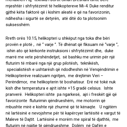
mjeshtër i shfrytëzimit të helikoptereve Mi-4. Duke renditur
gjithë këta faktorë që i kishim aleatë e që na favorizonin,
ndihesha i sigurtë se detyrën, atë ditë do ta plotsonim
suksesshëm.
Rreth orës 10.15, helikopteri u shkëput nga toka dhe bëri
provën e plotë , në “ varje ”. Të dhënat që fiksuam në “varje ”,
ishin ato që kërkonte instruksioni i shfrytëzimit dhe, duke
marrë me vete përshëndetjet, së bashku me urimin për një
fluturim të mbarë nga një grup pilotësh, teknikësh,
specialistësh e ushtarësh që ndodheshin në Venqëndrimin e
Helikopterëve realizuam ngritjen, me drejtimin Veri –
Perëndimor, me helikopterin të boshatisur. Erë në tokë nuk
kish dhe temperatura e ajrit ishte +15 gradë celsius. Ishte
pranverë. Helikopteri ishte pa ngarkesë, ajri i freskët gjë që
favorizonte fluturimin qëndrueshëm, me motorrin që
mbushte mirë e kishte një zhurmë që të kënaqte. U ngjitëm
në lartësinë e nevojshme për të kapërcyer lartësitë e vargut të
Maleve të Dajtit. Lartësinë e morëm me spiral të djathtë, me
fluturim në ngjitje të qëndrueshme. Dolëm në Qafën e