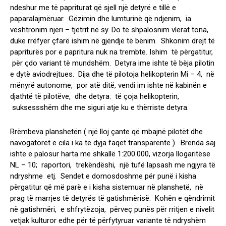
ndeshur me të papriturat që sjell një detyrë e tillë e
paparalajmëruar. Gëzimin dhe lumturinë që ndjenim, ia
vështronim njëri – tjetrit në sy. Do të shpalosnim vlerat tona,
duke rrëfyer çfarë ishim në gjëndje të bënim. Shkonim drejt të
papriturës por e papritura nuk na trembte. Ishim të përgatitur,
për çdo variant të mundshëm. Detyra ime ishte të bëja pilotin
e dytë aviodrejtues. Dija dhe të pilotoja helikopterin Mi – 4, në
mënyrë autonome, por atë ditë, vendi im ishte në kabinën e
djathtë të pilotëve, dhe detyra: të çoja helikopterin,
suksessshëm dhe me siguri atje ku e thërriste detyra.
Rrëmbeva planshetën ( një lloj çante që mbajnë pilotët dhe
navogatorët e cila i ka të dyja faqet transparente ). Brenda saj
ishte e palosur harta me shkallë 1:200.000, vizorja llogaritëse
NL – 10; raportori, trekëndëshi, një tufë lapsash me ngjyra të
ndryshme etj. Sendet e domosdoshme për punë i kisha
përgatitur që më parë e i kisha sistemuar në planshetë, në
prag të marrjes të detyrës të gatishmërisë. Kohën e qëndrimit
në gatishmëri, e shfrytëzoja, përveç punës për rritjen e nivelit
vetjak kulturor edhe për të përfytyruar variante të ndryshëm