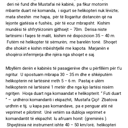
deri në fund dhe Mustafai në kabinë, pa fikur motorrin
mbante duart në komanda, i sigurt se helikopteri nuk lëvizte;
mata sheshin me hapa, për të llogaritur distancën që na
lejonte gjatësia e fushës, për të ecur mbrapsht. Kishim
mundësi të shfrytëzonim gjithsejt – 70m. Derisa niste
lartësimi i faqes të malit, kishim në dispozicion 35 – 40 m.
Futëm në helikopter të sëmurën; me barelën tonë. Shoqet
dhe shokët e kishin mbështjellë me kapota. Marjanën e
shoqëroi infermjerja dhe njëra nga shoqet e saj.
Mbyllëm derën e kabinës të pasagjerëve dhe u përfillëm për t’u
ngritur. U spostuam mbrapa 30 – 35 m dhe e shkëputëm
helikopterin në lartësinë rreth 5 – 6 m. Pastaj e ulëm
helikopterin në lartësinë 1 metër dhe nga kjo lartësi nisëm
ngritjen. Hoqa duart nga komaandat e helikopterit. “ Futi duart
” – urdhëroi komandanti i ekipazhit, Mustafa Çiçi! Zbatova
urdhrin e tij; u kapa pas komandave, pa e penguar atë në
veprimet e pilotimit. Unë vetëm sa dubloja veprimet e
komandantit të ekipazhit. Iu afruam honit (greminës ).
Shpejtësia në instrument ishte 40 – 50 km/orë; helikopteri