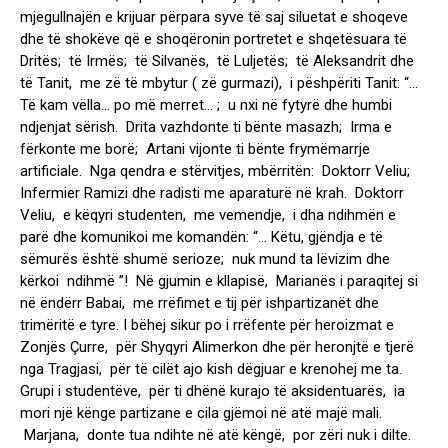
mjegullnajën e krijuar përpara syve të saj siluetat e shoqeve
dhe të shokëve që e shoqëronin portretet e shqetësuara të
Dritës; të Irmës; të Silvanës, të Luljetës; të Aleksandrit dhe
të Tanit, me zë të mbytur ( zë gurmazi), i pëshpëriti Tanit: “…
Të kam vëlla… po më merret… ; u nxi në fytyrë dhe humbi
ndjenjat sërish. Drita vazhdonte ti bënte masazh; Irma e
fërkonte me borë; Artani vijonte ti bënte frymëmarrje
artificiale. Nga qendra e stërvitjes, mbërritën: Doktorr Veliu;
Infermier Ramizi dhe radisti me aparaturë në krah. Doktorr
Veliu, e këqyri studenten, me vemendje, i dha ndihmën e
parë dhe komunikoi me komandën: “… Këtu, gjëndja e të
sëmurës është shumë serioze; nuk mund ta lëvizim dhe
kërkoi ndihmë ”! Në gjumin e kllapisë, Marianës i paraqitej si
në ëndërr Babai, me rrëfimet e tij për ishpartizanët dhe
trimëritë e tyre. I bëhej sikur po i rrëfente për heroizmat e
Zonjës Çurre, për Shyqyri Alimerkon dhe për heronjtë e tjerë
nga Tragjasi, për të cilët ajo kish dëgjuar e krenohej me ta.
Grupi i studentëve, për ti dhënë kurajo të aksidentuarës, ia
mori një kënge partizane e cila gjëmoi në atë majë mali.
Marjana, donte tua ndihte në atë këngë, por zëri nuk i dilte.