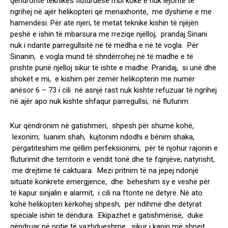
qëndronte teknikës fluturuese mbi kokë e nuk lejonte të
ngrihej në ajër helikopteri që menaxhonte, me dyshime e me
hamendësi. Për atë njeri, të metat teknike kishin të njëjën
peshë e ishin të mbarsura me rreziqe njëlloj; prandaj Sinani
nuk i ndante parregullsitë në të mëdha e në të vogla. Për
Sinanin, e vogla mund të shndërrohej në të madhe e të
prishte punë njelloj sikur të ishte e madhe. Prandaj, si unë dhe
shokët e mi, e kishim për zemër helikopterin me numër
anësor 6 – 73 i cili në asnjë rast nuk kishte refuzuar të ngrihej
në ajër apo nuk kishte shfaqur parregullsi, në fluturim.
Kur qëndronim në gatishmëri, shpesh për shumë kohë,
lexonim; luanim shah, kujtonim ndodhi e bënim shaka,
përgatiteshim me qëllim perfeksionimi, për të njohur rajonin e
fluturimit dhe territorin e vendit tonë dhe te fqinjëve, natyrisht,
me drejtime të caktuara. Mezi pritnim të na jepej ndonjë
situatë konkrete emergjence, dhe bëheshim sy e veshë për
të kapur sinjalin e alarmit, i cili na ftonte në detyrë. Në ato
kohë helikopteri kërkohej shpesh, për ndihmë dhe detyrat
speciale ishin të dëndura. Ekipazhet e gatishmërisë, duke
qëndruar në pritje të vazhdueshme, sikur i kapin më shpejt