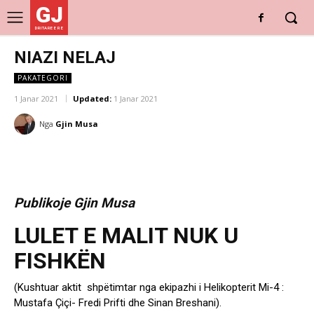
GJ
DRITARE E RE
NIAZI NELAJ
PAKATEGORI
1 Janar 2021
Updated:
1 Janar 2021
Nga
Gjin Musa
Publikoje Gjin Musa
LULET E MALIT NUK U
FISHKËN
(Kushtuar aktit shpëtimtar nga ekipazhi i Helikopterit Mi-4 :
Mustafa Çiçi- Fredi Prifti dhe Sinan Breshani).