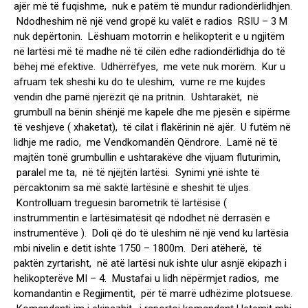
ajër më të fuqishme, nuk e patëm të mundur radiondërlidhjen.
Ndodheshim në një vend gropë ku valët e radios RSIU – 3 M
nuk depërtonin. Lëshuam motorrin e helikopterit e u ngjitëm
në lartësi më të madhe në të cilën edhe radiondërlidhja do të
bëhej më efektive. Udhërrëfyes, me vete nuk morëm. Kur u
afruam tek sheshi ku do te uleshim, vume re me kujdes
vendin dhe pamë njerëzit që na pritnin. Ushtarakët, në
grumbull na bënin shënjë me kapele dhe me pjesën e sipërme
të veshjeve ( xhaketat), të cilat i flakërinin në ajër. U futëm në
lidhje me radio, me Vendkomandën Qëndrore. Lamë në të
majtën tonë grumbullin e ushtarakëve dhe vijuam fluturimin,
paralel me ta, në të njëjtën lartësi. Synimi ynë ishte të
përcaktonim sa më saktë lartësinë e sheshit të uljes.
Kontrolluam treguesin barometrik të lartësisë (
instrummentin e lartësimatësit që ndodhet në derrasën e
instrumentëve ). Doli që do të uleshim në një vend ku lartësia
mbi nivelin e detit ishte 1750 – 1800m. Deri atëherë, të
paktën zyrtarisht, në atë lartësi nuk ishte ulur asnjë ekipazh i
helikopterëve MI – 4. Mustafai u lidh nëpërmjet radios, me
komandantin e Regjimentit, për të marrë udhëzime plotsuese.