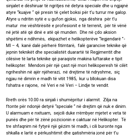
sinjalet e dëshiruar të ngritjes në detyra speciale dhe u ngjajnë
atyre “kuajve “ që presin të çelet boksi për t’u turrur me galop.
Atyre u ndritin sytë e u gufon gjoksi, nga dëshira për t’u
matur me vështirësitë e profesionit e të terrenit, për të vënë
në jetë atë që dinë e atë që munden. Dhe në çdo aksion
shpëtimi e ndihmës, ekipazhet e helikopterëve “legjendarë ”-
MI – 4, kanë dalë përherë fitimtarë, falë garancive teknike që
jepnin teknikët dhe specialistët duarartë të Regjimentit dhe
cilësive të larta teknike që paraqiste makina luftarake e tipit
helikopter. Mendoni për një çast një mori helikoperesh të cilët
ngriheshin në ajër njëherazi, në drejtime të ndryshme, siç
ngjau në dimrin e madh të vitit 1985, kur u bllokuan disa
fshatra e rajone, në Veri e në Veri – Lindje te vendit.
Rreth orës 10.00 ra sinjali i shumëpritur i alarmit. Zilja na
ftonte për ndonjë detyrë “speciale ” në drejtim që nuk e dinim.
U alarmuam e nxituam, sejcili duke rrëmbyer mjetet e veta të
punës dhe për të zënë pozicionin e caktuar në Helikopter. Të
tre shfaqnim në fytyrë një gëzim të madh, i cili buronte nga
shkalla e lartë e përkushtimit dhe gatishmëria jonë për t’u