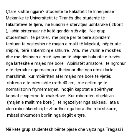
Çfarë kishte ngjarë? Studentë të Fakultetit të Inhenjerisë
Mekanike të Universitetit të Tiranës dhe studentë të
fakulteteve të tjere, në kuadrin e stërvitjes ushtarake ( zborit
), ishin sistemuar në këtë qendër stërvitje. Një grup
studentësh, të përzier, me prirje për të bërë alpinizëm
tentuan të ngjiteshin në majën e malit të Miçekut; nëpër atë
rrëpirë, tërë shkëmbinj e shkurre. Ata, me vrullin e moshës
dhe me dëshirën e mirë synuan të shijonin bukuritë e trevës
nga lartësitë e majës me borë. Alpinistët amatorë, të ngrohur
e të djersitur nga malorja e theksuar dhe nga ritmi i lartë i
marshimit, kur mbërritën afër majës me borë të vjetër,
shtresa e të cilës ishte rreth 40 cm, me qëllim që të
normalizonin frymëmarrjen, hoqën kapotat e zbërthyen
kopsat e sipërme të xhaketave. Kur mbërritën objektivin
(majën e malit me borë ), të ngazëllyer nga suksesi, ata u
ulën mbi shkëmbinj të zbardhur nga bora dhe mbi shkurre,
mbasi shkumdën borën nga degët e tyre.
Në këtë grup studentësh bënte pjesë dhe vajza nga Tragjasi i