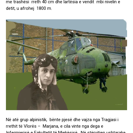
me trashësi rreth 40 cm dhe lartësia e vendit mbi nivelin e
detit, u afrohej 1800 m.
Në atë grup alpinistik, bënte pjesë dhe vajza nga Tragjasi i
rrethit të Vlorës – Marjana, e cila vinte nga dega e
Infermierisë e Fakultetit të Mjekësisë. Në stërvitjen ushtarake