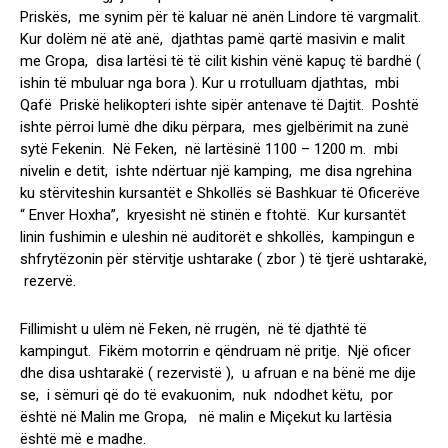
Priskës, me synim për të kaluar në anën Lindore të vargmalit.
Kur dolëm në atë anë, djathtas pamë qartë masivin e malit
me Gropa, disa lartësi të të cilit kishin vënë kapuç të bardhë (
ishin të mbuluar nga bora ). Kur u rrotulluam djathtas, mbi
Qafë Priskë helikopteri ishte sipër antenave të Dajtit. Poshtë
ishte përroi lumë dhe diku përpara, mes gjelbërimit na zunë
sytë Fekenin. Në Feken, në lartësinë 1100 – 1200 m. mbi
nivelin e detit, ishte ndërtuar një kamping, me disa ngrehina
ku stërviteshin kursantët e Shkollës së Bashkuar të Oficerëve
“ Enver Hoxha”, kryesisht në stinën e ftohtë. Kur kursantët
linin fushimin e uleshin në auditorët e shkollës, kampingun e
shfrytëzonin për stërvitje ushtarake ( zbor ) të tjerë ushtarakë,
rezervë.
Fillimisht u ulëm në Feken, në rrugën, në të djathtë të
kampingut. Fikëm motorrin e qëndruam në pritje. Një oficer
dhe disa ushtarakë ( rezervistë ), u afruan e na bënë me dije
se, i sëmuri që do të evakuonim, nuk ndodhet këtu, por
është në Malin me Gropa, në malin e Miçekut ku lartësia
është më e madhe.