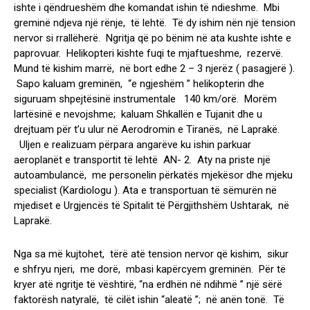
ishte i qëndrueshëm dhe komandat ishin të ndieshme. Mbi
greminë ndjeva një rënje, të lehtë. Të dy ishim nën një tension
nervor si rrallëherë. Ngritja që po bënim në ata kushte ishte e
paprovuar. Helikopteri kishte fuqi te mjaftueshme, rezervë.
Mund të kishim marrë, në bort edhe 2 – 3 njerëz ( pasagjerë ).
Sapo kaluam greminën, “e ngjeshëm ” helikopterin dhe
siguruam shpejtësinë instrumentale 140 km/orë. Morëm
lartësinë e nevojshme; kaluam Shkallën e Tujanit dhe u
drejtuam për t’u ulur në Aerodromin e Tiranës, në Laprakë.
Uljen e realizuam përpara angarëve ku ishin parkuar
aeroplanët e transportit të lehtë AN- 2. Aty na priste një
autoambulancë, me personelin përkatës mjekësor dhe mjeku
specialist (Kardiologu ). Ata e transportuan të sëmurën në
mjediset e Urgjencës të Spitalit të Përgjithshëm Ushtarak, në
Laprakë.
Nga sa më kujtohet, tërë atë tension nervor që kishim, sikur
e shfryu njeri, me dorë, mbasi kapërcyem greminën. Për të
kryer atë ngritje të vështirë, “na erdhën në ndihmë ” një sërë
faktorësh natyralë, të cilët ishin “aleatë ”; në anën tonë. Të