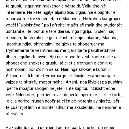
të grupit, sigurimin mjekësor e bënte dr. Veliu dhe një
infermiere. Në këtë ngjitje alpinistike, ngjau një e papritur e
mbarsur me rrezik për jetën e Marjanës. Në kohën kur grupi i
vogël i “alpinistëve ” po i afrohej majës së malit dhe studentët
ushtarakë, të lodhur e tërë djersë, nga ngjitja, u ulën, siç
mundën, kush mbi një gur e kush mbi një shkarpë, Marjana,
papritur ndjeu shtrëngim, në gjoks të shoqëruar me
frymëmarrje të vështirësuar, me djersitje të pavullnetshme
dhe mjegullim të syve. Ajo nuk mund të vështronte qartë as
shoqet dhe shokët e grupit, të cilët e rrethuan e donin ta
ndihmonin, por s’dinin se si. Njëri nga shokët e kursit –
Artani, nisi ti bënte frymëmarrje artificiale. Frymëmarrja e
vajzës të shtrirë, mezor ndihej. Artani, nga lëvizjet pa pushim,
për ta mbajtur shoqen në jetë, ishte kapitur, fizikisht edhe
vetë. Ndërkohë, përmes reve, depërtoi një rreze dielli e fortë,
e cila ndricoi rrugën nëpër të cilën po nxitonin dy njerëz, për
të çuar njoftimin e trishtë lidhur me aksidentin, në qendrën e
stërvitjes.
E aksidentuara, u përmend për një çast, dhe kur pa nëpër