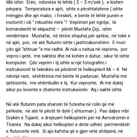
tillë ishin: Erën, ndonëse të lehtë ( 2 – 3 m/sek ), e kishim
përpara. Temperatura e ajrit, ishte e përshtatshme ( ishte
mëngjes dhe ajri malor, i freskët, e bente të lehtë punën e
motorrit i cili “ mbushte mirë ”! Veprimet për ngritje, të
komandantit të ekipazhit – pilotit Mustafa Çiçi, ishin
vendimtare. Mustafai, në tërësi shquhej për qetësi, në tokë e
në ajër, por, në atë fluturim ishte i jashtzakonshëm. E mori
çdo gjë “shtruar ”e me radhë. Ai nuk u nxitua në veprime, por
veproi i qetë, me saktësi dhe në kohën e duhur; sikur të ishte
kompiuter. Çdo veprim i tij ishte si një fotografim i
instruksionit të teknikës së pilotimit të helikopterit Mi – 4. Në
ndonjë rast, vështirësia më bënte të paduruar; Mustafai më
qetësonte, me shëmbullin e tij. Kur vepronte, Ai më dukej
sikur po lexonte e zbatonte instruksionin. Aq i saktë ishte.
Në atë fluturim pata shansin të futesha në rolin që më
përkiste; në atë të pilotit të dytë ( shturman ). Pas daljes mbi
Grykën e Tujanit, e drejtuam helikopterin për në Aerodromin e
Tiranës. Na dukej sikur helikopteri e dinte udhën përmendësh
e fluturonte vetë. Si ajo kafsha që e gjen vetë shtëpinë, në