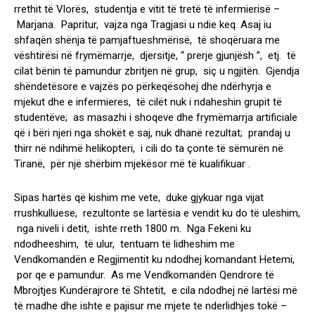
rrethit të Vlorës, studentja e vitit të tretë të infermierisë –
Marjana. Papritur, vajza nga Tragjasi u ndie keq. Asaj iu
shfaqën shënja të pamjaftueshmërisë, të shoqëruara me
vështirësi në frymëmarrje, djersitje, “ prerje gjunjësh ”, etj. të
cilat bënin të pamundur zbritjen në grup, siç u ngjitën. Gjendja
shëndetësore e vajzës po përkeqësohej dhe ndërhyrja e
mjekut dhe e infermieres, të cilët nuk i ndaheshin grupit të
studentëve; as masazhi i shoqeve dhe frymëmarrja artificiale
që i bëri njeri nga shokët e saj, nuk dhanë rezultat; prandaj u
thirr në ndihmë helikopteri, i cili do ta çonte të sëmurën në
Tiranë, për një shërbim mjekësor më të kualifikuar .
Sipas hartës që kishim me vete, duke gjykuar nga vijat
rrushkulluese, rezultonte se lartësia e vendit ku do të uleshim,
nga niveli i detit, ishte rreth 1800 m. Nga Fekeni ku
ndodheeshim, të ulur, tentuam të lidheshim me
Vendkomandën e Regjimentit ku ndodhej komandant Hetemi,
por qe e pamundur. As me Vendkomandën Qendrore të
Mbrojtjes Kundërajrore të Shtetit, e cila ndodhej në lartësi më
të madhe dhe ishte e pajisur me mjete te nderlidhjes tokë –