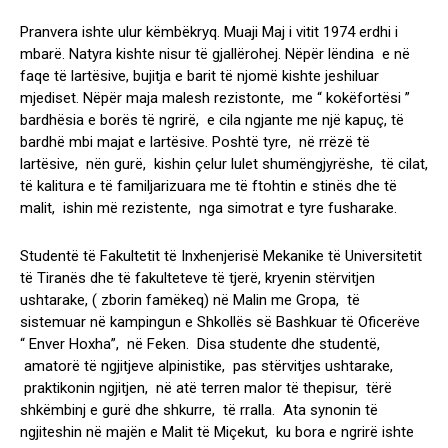
Pranvera ishte ulur këmbëkryq. Muaji Maj i vitit 1974 erdhi i
mbarë. Natyra kishte nisur të gjallërohej. Nëpër lëndina e në
faqe të lartësive, bujitja e barit të njomë kishte jeshiluar
mjediset. Nëpër maja malesh rezistonte, me “ kokëfortësi ”
bardhësia e borës të ngrirë, e cila ngjante me një kapuç, të
bardhë mbi majat e lartësive. Poshtë tyre, në rrëzë të
lartësive, nën gurë, kishin çelur lulet shumëngjyrëshe, të cilat,
të kalitura e të familjarizuara me të ftohtin e stinës dhe të
malit, ishin më rezistente, nga simotrat e tyre fusharake.
Studentë të Fakultetit të Inxhenjerisë Mekanike të Universitetit
të Tiranës dhe të fakulteteve të tjerë, kryenin stërvitjen
ushtarake, ( zborin famëkeq) në Malin me Gropa, të
sistemuar në kampingun e Shkollës së Bashkuar të Oficerëve
“ Enver Hoxha”, në Feken. Disa studente dhe studentë,
amatorë të ngjitjeve alpinistike, pas stërvitjes ushtarake,
praktikonin ngjitjen, në atë terren malor të thepisur, tërë
shkëmbinj e gurë dhe shkurre, të rralla. Ata synonin të
ngjiteshin në majën e Malit të Miçekut, ku bora e ngrirë ishte