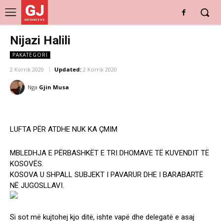
GJ
DRITARE E RE
Nijazi Halili
PAKATEGORI
2 Korrik 2020
Updated:
2 Korrik 2020
Nga
Gjin Musa
LUFTA PËR ATDHE NUK KA ÇMIM
MBLEDHJA E PËRBASHKËT E TRI DHOMAVE TË KUVENDIT TË
KOSOVËS.
KOSOVA U SHPALL SUBJEKT I PAVARUR DHE I BARABARTË
NË JUGOSLLAVI.
Si sot më kujtohej kjo ditë, ishte vapë dhe delegatë e asaj