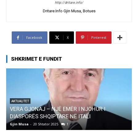
http://dritare.info/
Dritare.Info Gjin Musa, Botues
Facebook
X
Pinterest
SHKRIMET E FUNDIT
AKTUALITET
VERA GJONAJ – NJË EMËR I NJOHUR I
DIASPORËS SHQIPTARE NË ITALI
Gjin Musa
-
20 Shtator 2025
1
G