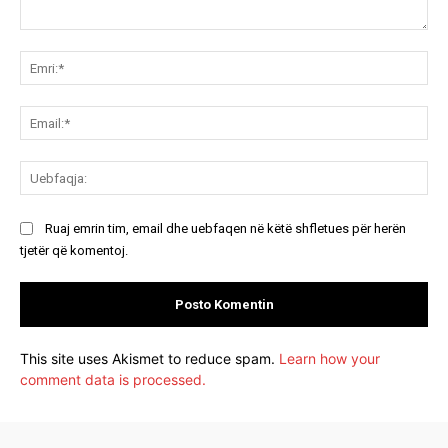
Koment:
Emr
Ema
Ue
Ruaj emrin tim, email dhe uebfaqen në këtë shfletues për herën
tjetër që komentoj.
This site uses Akismet to reduce spam.
Learn how your
comment data is processed.