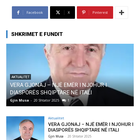
Facebook
X
Pinterest
SHKRIMET E FUNDIT
AKTUALITET
Pregaditi Gjin Musa-Rome- Shtator 2025
Gjin Musa
-
8 Shtator 2025
0
Aktualitet
VERA GJONAJ – NJË EMËR I NJOHUR I
DIASPORËS SHQIPTARE NË ITALI
Gjin Musa
-
20 Shtator 2025