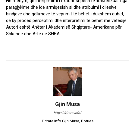
Në mënyrë, që interpretimi i nxituar shpesh i karakterizuar nga
paragjykime dhe ide armiqësish si dhe atribuimi i cilësive,
bindjeve dhe qëllimeve të veprimit të bëhet i dukshëm duhet,
që ky proces perceptimi dhe interpretimi të bëhet me vetëdije.
Autori është Anëtar i Akademisë Shqiptare- Amerikane për
Shkencë dhe Arte në SHBA.
Gjin Musa
http://dritare.info/
Dritare.Info Gjin Musa, Botues