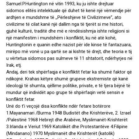
Samuel.P.Huntington në vitin 1993, ku ju ishte drejtuar
sidomos elitës intelektuale që duhet të kenë një vëmendje për
ardhjen e mundshme të ,,Përleshjeve të Civilizimeve”, ato
civilizime të cilat kanë një dallim nga të tjerët si me histori,
gjuhë kulturë, traditë dhe më e rëndësishmja ishte religjioni si
një manifestim i mundshëm i konfliktit, ku në atë kohë,
Huntingtonin e quanin edhe nazist për ide kinse të fantazuara,
mirëpo më vonë u pa qartë se ai kishte të drejt, dhe teoria e tij
u vërtetua sidomos pas sulmeve të 11 shtatorit, ndërhyrjes në
Irak, etj.
Andaj, deri tek shpërfaqja e konfliktit fetar ka shumë faktor që
ndikojnë. Krahas këtyre shumë grupeve ekstremiste që kanë
ideologji të shumta, qëllime politike, private, e të tjera bëjnë të
mundur që individët apo grupe të shpërfaqin vetë sensin e
konfliktit fetar.
Unë do t’i veçojë disa konflikte ndër fetare botërore
1.Mayanamari /Burma 1948 Budistët dhe Krishterëve, 2. Izrael
/Palestinë 1968 Hebrejt dhe Arabëve, Myslimanët-Krishterët
3.Irlanda e Veriut 1969 Katolikët dhe Protestantëve 4.Filipine
(Mindanano) 1970 Myslimanët dhe Krishterët (katolik)