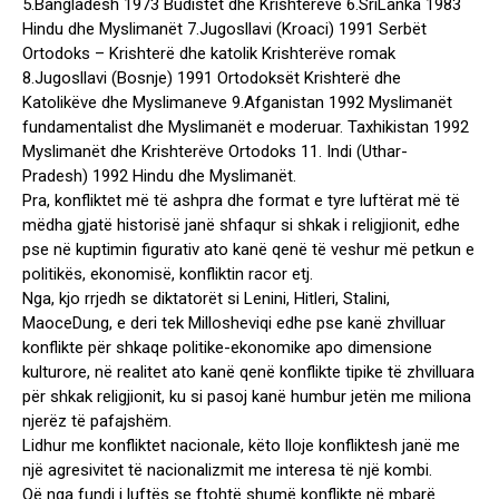
5.Bangladesh 1973 Budistët dhe Krishterëve 6.SriLanka 1983
Hindu dhe Myslimanët 7.Jugosllavi (Kroaci) 1991 Serbët
Ortodoks – Krishterë dhe katolik Krishterëve romak
8.Jugosllavi (Bosnje) 1991 Ortodoksët Krishterë dhe
Katolikëve dhe Myslimaneve 9.Afganistan 1992 Myslimanët
fundamentalist dhe Myslimanët e moderuar. Taxhikistan 1992
Myslimanët dhe Krishterëve Ortodoks 11. Indi (Uthar-
Pradesh) 1992 Hindu dhe Myslimanët.
Pra, konfliktet më të ashpra dhe format e tyre luftërat më të
mëdha gjatë historisë janë shfaqur si shkak i religjionit, edhe
pse në kuptimin figurativ ato kanë qenë të veshur më petkun e
politikës, ekonomisë, konfliktin racor etj.
Nga, kjo rrjedh se diktatorët si Lenini, Hitleri, Stalini,
MaoceDung, e deri tek Millosheviqi edhe pse kanë zhvilluar
konflikte për shkaqe politike-ekonomike apo dimensione
kulturore, në realitet ato kanë qenë konflikte tipike të zhvilluara
për shkak religjionit, ku si pasoj kanë humbur jetën me miliona
njerëz të pafajshëm.
Lidhur me konfliktet nacionale, këto lloje konfliktesh janë me
një agresivitet të nacionalizmit me interesa të një kombi.
Që nga fundi i luftës se ftohtë shumë konflikte në mbarë