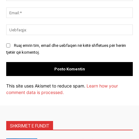
Ema
Ue
Ruaj emrin tim, email dhe uebfaqen në këtë shfletues për herën
tjetër që komentoj.
This site uses Akismet to reduce spam.
Learn how your
comment data is processed.
SHKRIMET E FUNDIT