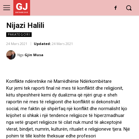
GJ
DRITARE E RE
Nijazi Halili
PAKATEGORI
24 Mars 2021
Updated:
24 Mars 2021
Nga
Gjin Musa
Konflikte ndëretnike në Marrëdhënie Ndërkombëtare
Kur jemi tek raporti final në mes të konfliktit dhe religjionit,
këtu shpeshherë kemi dy dualizma që njëri grup e sheh
raportin në mes të religjionit dhe konfliktit si dekonstrukt
social, me faktin që shpërfaq një konflikt dhe normalisht kjo
krijohet si shkak i një tendence religjioze të hiperzmadhuar
nga vetë grupet religjioze të cilat nuk mund të akceptojnë
vlerat, bindjet, numrin, kulturën, ritualet e religjioneve tjera. Një
pohim të tillë kishte theksuar edhe profesori