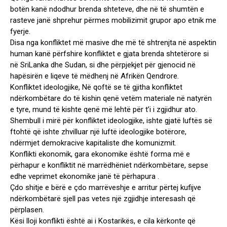
botën kanë ndodhur brenda shteteve, dhe në të shumtën e
rasteve janë shprehur përmes mobilizimit grupor apo etnik me
fyerje.
Disa nga konfliktet më masive dhe më të shtrenjta në aspektin
human kanë përfshire konfliktet e gjata brenda shtetërore si
në SriLanka dhe Sudan, si dhe përpjekjet për gjenocid në
hapësirën e liqeve të mëdhenj në Afrikën Qendrore.
Konfliktet ideologjike, Në qoftë se të gjitha konfliktet
ndërkombëtare do të kishin qenë vetëm materiale në natyrën
e tyre, mund të kishte qenë më lehtë për t’i i zgjidhur ato.
Shembull i mirë për konfliktet ideologjike, ishte gjatë luftës së
ftohtë që ishte zhvilluar një luftë ideologjike botërore,
ndërmjet demokracive kapitaliste dhe komunizmit.
Konflikti ekonomik, gara ekonomike është forma më e
përhapur e konfliktit në marrëdhëniet ndërkombëtare, sepse
edhe veprimet ekonomike janë të përhapura .
Çdo shitje e bërë e çdo marrëveshje e arritur përtej kufijve
ndërkombëtarë sjell pas vetes një zgjidhje interesash që
përplasen.
Kësi lloji konflikti është ai i Kostarikës, e cila kërkonte që