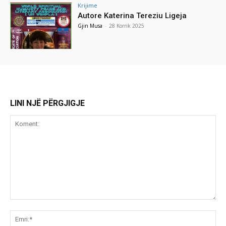
Krijime
Autore Katerina Tereziu Ligeja
Gjin Musa
-
28 Korrik 2025
LINI NJË PËRGJIGJE
Koment:
Emr