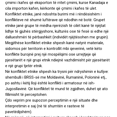
çmimi i kafes që eksporton të rritet çmimi, kurse Kanadaja e
cila importon kafen, kërkonte që çmimi i kafes të ulet.
Konfliktet etnike, janë ndoshta burimi më i rëndësishëm i
konflikteve në shumë luftërave që ndodhin në botë. Grupet
etnike janë grupe të mëdha njerëzish të cilët kanë të njëjtat
lidhje të gjuhës stërgjyshore, kulturës ose të fesë si edhe një
dallueshmëri të përbashkët (individët njëjtësohen me grupin).
Megjithëse konfliktet etnike shpesh kanë natyrë materiale,
sidomos për territorin e kontrollit mbi qeverinë, vetë këto
konflikte burojnë prej një mospëlqimi ose urrejtjeje që
pjesëtarët e një grupi etnik ndiejnë vazhdimisht për pjesëtarët
e një grupi tjetër etnik.
Në konfliktet etnike shpesh ka trysni për ndryshimin e kufijve:
shembulli i BRSS-së me Moldavinë, Rumaninë, Poloninë etj.,
po ashtu i këtij lloji është konflikti i armatosur në ish-
Jugosllavinë. Që konfliktet të mund të zgjidhen, duhet që ato
fillimisht të perceptohen.
Çdo veprim pre supozon perceptimin e një situate dhe
interpretimin e saj (në të shumtën e rasteve të
pavetëdijshëm).