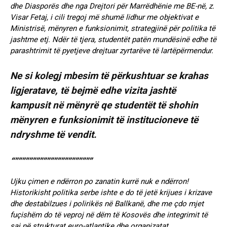
dhe Diasporës dhe nga Drejtori për Marrëdhënie me BE-në, z.
Visar Fetaj, i cili tregoj më shumë lidhur me objektivat e
Ministrisë, mënyren e funksionimit, strategjinë për politika të
jashtme etj. Ndër të tjera, studentët patën mundësinë edhe të
parashtrimit të pyetjeve drejtuar zyrtarëve të lartëpërmendur.
Ne si kolegj mbesim të përkushtuar se krahas
ligjeratave, të bejmë edhe vizita jashtë
kampusit në mënyrë qe studentët të shohin
mënyren e funksionimit të institucioneve të
ndryshme të vendit.
“””””””””””””””””””””””
Ujku çimen e ndërron po zanatin kurrë nuk e ndërron!
Historikisht politika serbe ishte e do të jetë krijues i krizave
dhe destabilzues i polirikës në Ballkanë, dhe me çdo mjet
fuçishëm do të veproj në dëm të Kosovës dhe integrimit të
saj në strukturat euro-atlantike dhe organizatat