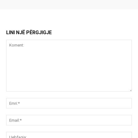
LINI NJË PËRGJIGJE
Koment:
Emr
Ema
Ue