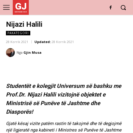
GJ
DRITARE E RE
Nijazi Halili
PAKATEGORI
28 Korrik 2021
Updated:
28 Korrik 2021
Nga
Gjin Musa
Studentët e kolegjit Universum së bashku me
Prof.Dr. Nijazi Halili vizitojnë objektet e
Ministrisë së Punëve të Jashtme dhe
Diasporës!
Gjatë kësaj vizite patëm rastin të takojmë dhe të degjojmë
një ligjeratë nga kabineti i Ministres së Punëve të Jashtme