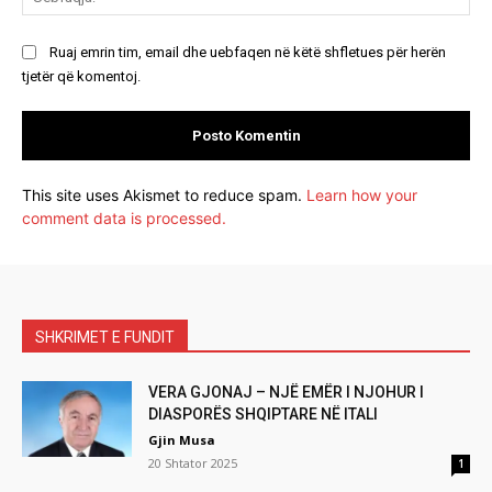
Ruaj emrin tim, email dhe uebfaqen në këtë shfletues për herën
tjetër që komentoj.
This site uses Akismet to reduce spam.
Learn how your
comment data is processed.
SHKRIMET E FUNDIT
VERA GJONAJ – NJË EMËR I NJOHUR I
DIASPORËS SHQIPTARE NË ITALI
Gjin Musa
20 Shtator 2025
1