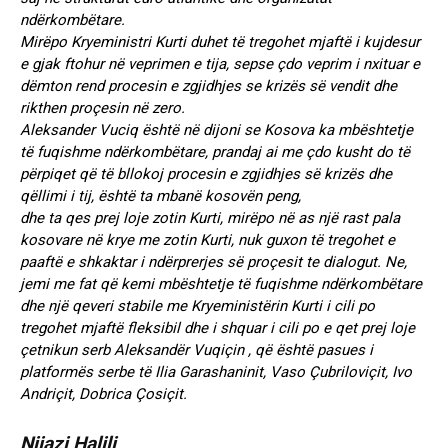
ndërkombëtare.
Mirëpo Kryeministri Kurti duhet të tregohet mjaftë i kujdesur
e gjak ftohur në veprimen e tija, sepse çdo veprim i nxituar e
dëmton rend procesin e zgjidhjes se krizës së vendit dhe
rikthen proçesin në zero.
Aleksander Vuciq është në dijoni se Kosova ka mbështetje
të fuqishme ndërkombëtare, prandaj ai me çdo kusht do të
përpiqet që të bllokoj procesin e zgjidhjes së krizës dhe
qëllimi i tij, është ta mbanë kosovën peng,
dhe ta qes prej loje zotin Kurti, mirëpo në as një rast pala
kosovare në krye me zotin Kurti, nuk guxon të tregohet e
paaftë e shkaktar i ndërprerjes së proçesit te dialogut. Ne,
jemi me fat që kemi mbështetje të fuqishme ndërkombëtare
dhe një qeveri stabile me Kryeministërin Kurti i cili po
tregohet mjaftë fleksibil dhe i shquar i cili po e qet prej loje
çetnikun serb Aleksandër Vuqiçin , që është pasues i
platformës serbe të Ilia Garashaninit, Vaso Çubriloviçit, Ivo
Andriçit, Dobrica Çosiçit.
Nijazi Halili