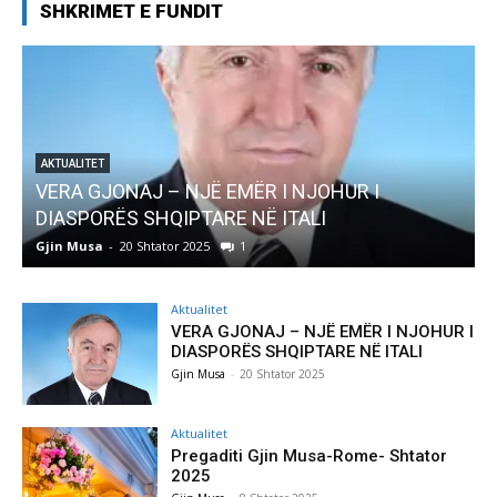
SHKRIMET E FUNDIT
I
AKTUALITET
Pregaditi Gjin Musa-Rome- Shtator 2025
Gjin Musa
-
8 Shtator 2025
0
Aktualitet
VERA GJONAJ – NJË EMËR I NJOHUR I
DIASPORËS SHQIPTARE NË ITALI
Gjin Musa
-
20 Shtator 2025
Aktualitet
Pregaditi Gjin Musa-Rome- Shtator
2025