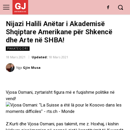
GJ
DRITARE E RE
Nijazi Halili Anëtar i Akademisë
Shqiptare Amerikane për Shkencë
dhe Arte në SHBA!
PAKATEGORI
18 Mars 2021
Updated:
18 Mars 2021
Nga
Gjin Musa
Vjosa Osmani, zyrtarisht figura më e fuqishme politike në
vend!
Z.Kurti dhe Vjosa Osmani, pas takimit, me z. Hoxhaj, i kishin