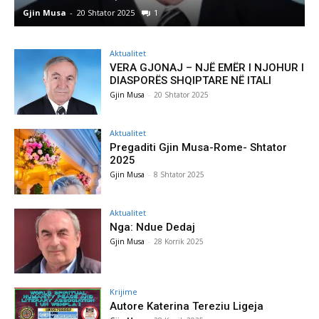
r 2025
1
Gjin Musa
-
8 Shtator 2025
Aktualitet
VERA GJONAJ – NJË EMËR I NJOHUR I
DIASPORËS SHQIPTARE NË ITALI
Gjin Musa
-
20 Shtator 2025
Aktualitet
Pregaditi Gjin Musa-Rome- Shtator
2025
Gjin Musa
-
8 Shtator 2025
Aktualitet
Nga: Ndue Dedaj
Gjin Musa
-
28 Korrik 2025
Krijime
Autore Katerina Tereziu Ligeja