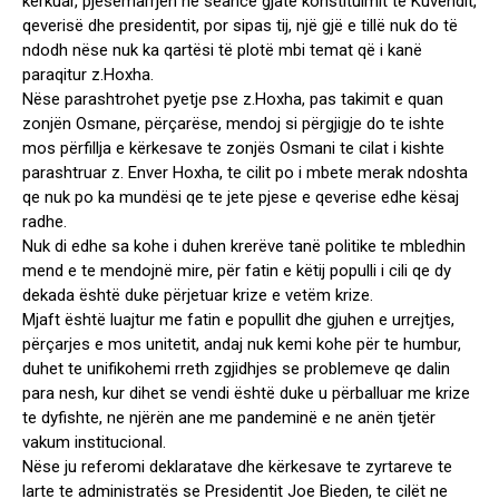
kërkuar, pjesëmarrjen në seancë gjatë konstituimit të Kuvendit,
qeverisë dhe presidentit, por sipas tij, një gjë e tillë nuk do të
ndodh nëse nuk ka qartësi të plotë mbi temat që i kanë
paraqitur z.Hoxha.
Nëse parashtrohet pyetje pse z.Hoxha, pas takimit e quan
zonjën Osmane, përçarëse, mendoj si përgjigje do te ishte
mos përfillja e kërkesave te zonjës Osmani te cilat i kishte
parashtruar z. Enver Hoxha, te cilit po i mbete merak ndoshta
qe nuk po ka mundësi qe te jete pjese e qeverise edhe kësaj
radhe.
Nuk di edhe sa kohe i duhen krerëve tanë politike te mbledhin
mend e te mendojnë mire, për fatin e këtij populli i cili qe dy
dekada është duke përjetuar krize e vetëm krize.
Mjaft është luajtur me fatin e popullit dhe gjuhen e urrejtjes,
përçarjes e mos unitetit, andaj nuk kemi kohe për te humbur,
duhet te unifikohemi rreth zgjidhjes se problemeve qe dalin
para nesh, kur dihet se vendi është duke u përballuar me krize
te dyfishte, ne njërën ane me pandeminë e ne anën tjetër
vakum institucional.
Nëse ju referomi deklaratave dhe kërkesave te zyrtareve te
larte te administratës se Presidentit Joe Bieden, te cilët ne