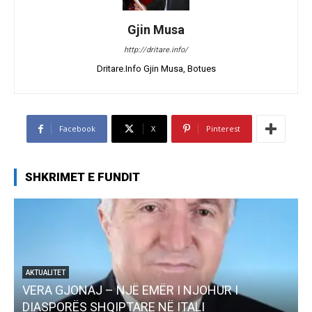
Gjin Musa
http://dritare.info/
Dritare.Info Gjin Musa, Botues
Facebook
X
Pinterest
SHKRIMET E FUNDIT
 NJË EMËR I NJOHUR I
AKTUALITET
IPTARE NË ITALI
Pregaditi Gjin Musa