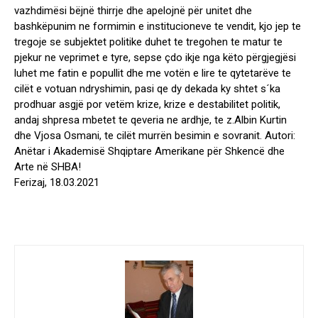
vazhdimësi bëjnë thirrje dhe apelojnë për unitet dhe
bashkëpunim ne formimin e institucioneve te vendit, kjo jep te
tregoje se subjektet politike duhet te tregohen te matur te
pjekur ne veprimet e tyre, sepse çdo ikje nga këto përgjegjësi
luhet me fatin e popullit dhe me votën e lire te qytetarëve te
cilët e votuan ndryshimin, pasi qe dy dekada ky shtet s´ka
prodhuar asgjë por vetëm krize, krize e destabilitet politik,
andaj shpresa mbetet te qeveria ne ardhje, te z.Albin Kurtin
dhe Vjosa Osmani, te cilët murrën besimin e sovranit. Autori:
Anëtar i Akademisë Shqiptare Amerikane për Shkencë dhe
Arte në SHBA!
Ferizaj, 18.03.2021