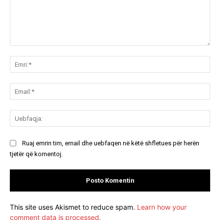
Koment:
Emr
Ema
Ue
Ruaj emrin tim, email dhe uebfaqen në këtë shfletues për herën
tjetër që komentoj.
This site uses Akismet to reduce spam.
Learn how your
comment data is processed.