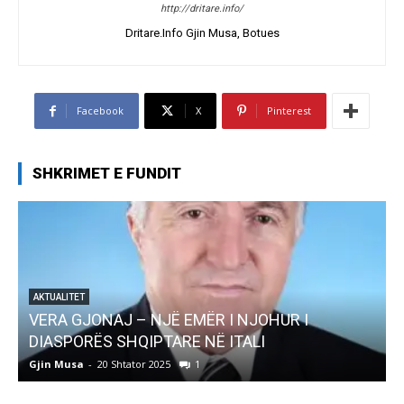
http://dritare.info/
Dritare.Info Gjin Musa, Botues
Facebook
X
Pinterest
SHKRIMET E FUNDIT
JË EMËR I NJOHUR I
AKTUALITET
TARE NË ITALI
Pregaditi Gjin Musa-R
025
1
Gjin Musa
-
8 Shtator 2025