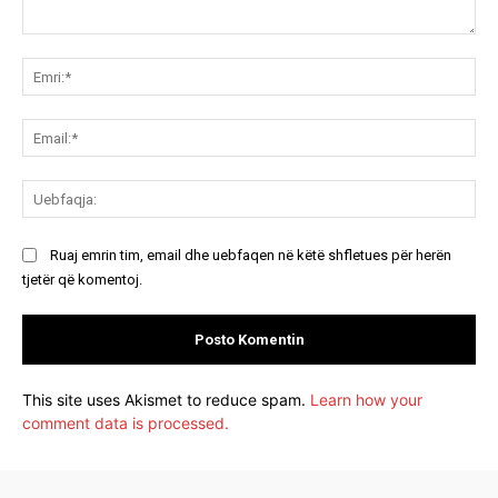
Koment:
Emr
Ema
Ue
Ruaj emrin tim, email dhe uebfaqen në këtë shfletues për herën
tjetër që komentoj.
This site uses Akismet to reduce spam.
Learn how your
comment data is processed.