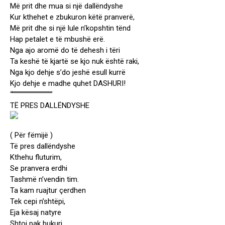
Më prit dhe mua si një dallëndyshe
Kur kthehet e zbukuron këtë pranverë,
Më prit dhe si një lule n’kopshtin tënd
Hap petalet e të mbushë erë.
Nga ajo aromë do të dehesh i tëri
Ta keshë të kjartë se kjo nuk është raki,
Nga kjo dehje s’do jeshë esull kurrë
Kjo dehje e madhe quhet DASHURI!
“””””””””””””””””””””
TË PRES DALLËNDYSHE
( Për fëmijë )
Të pres dallëndyshe
Kthehu fluturim,
Se pranvera erdhi
Tashmë n’vendin tim.
Ta kam ruajtur çerdhen
Tek cepi n’shtëpi,
Eja kësaj natyre
Shtoj pak bukuri.