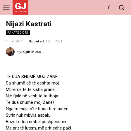
GJ
DRITARE E RE
Nijazi Kastrati
PAKATEGORI
1 Prill 2021
Updated:
1 Prill 2021
Nga
Gjin Musa
TË DUA SHUMË MOJ ZANË
Sa shumë që të deshta moj
Mbrëmë të të kisha pranë,
Një fjalë në vesh të ta thoja
Të dua shumë moj Zanë!
Nga mendja s’të hoqa tërë natën
Syrin nuk mbylla aspak,
Buzët e tua ëmbël pëshpërisnin
Më prit të lutem, më prit edhe pak!