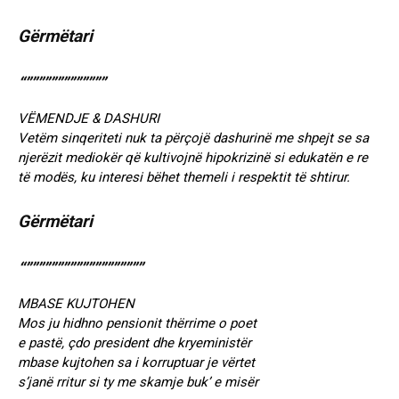
Gërmëtari
“”””””””””””””
VËMENDJE & DASHURI
Vetëm sinqeriteti nuk ta përçojë dashurinë me shpejt se sa
njerëzit mediokër që kultivojnë hipokrizinë si edukatën e re
të modës, ku interesi bëhet themeli i respektit të shtirur.
Gërmëtari
“”””””””””””””””””””
MBASE KUJTOHEN
Mos ju hidhno pensionit thërrime o poet
e pastë, çdo president dhe kryeministër
mbase kujtohen sa i korruptuar je vërtet
s’janë rritur si ty me skamje buk’ e misër