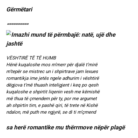
Gërmëtari
“”””””””””
VËSHTIRË TË TË HUMB
Hënë kuqaloshe mos m’merr për djalë t’mirë
m’tepër se mistrec un i shpirtrave jam lexues
romantikja ime jetës ngele adhurim i vështirë
dëgjova t’më thuash inteligjent i keq po qesh
kuqaloshe e shpirtit liqenin vesh me këmishë
më thua të çmendem për ty, por me argumet
ah shpirtin tim, e pashë qiri, të trete në Kishë
ndalon, më puth me ngjyrë, se di ti m’çmend
sa herë romantike mu thërrmove nëpër plagë