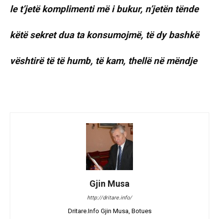
le t’jetë komplimenti më i bukur, n’jetën tënde
këtë sekret dua ta konsumojmë, të dy bashkë
vështirë të të humb, të kam, thellë në mëndje
Gjin Musa
http://dritare.info/
Dritare.Info Gjin Musa, Botues