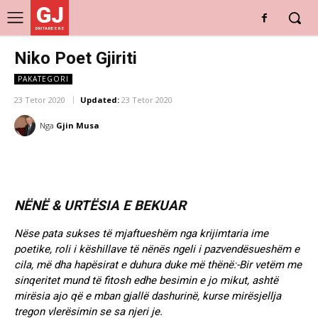
GJ
DRITARE E RE
Niko Poet Gjiriti
PAKATEGORI
23 Tetor 2020
Updated:
23 Tetor 2020
Nga
Gjin Musa
NËNË & URTËSIA E BEKUAR
Nëse pata sukses të mjaftueshëm nga krijimtaria ime
poetike, roli i këshillave të nënës ngeli i pazvendësueshëm e
cila, më dha hapësirat e duhura duke më thënë:-Bir vetëm me
sinqeritet mund të fitosh edhe besimin e jo mikut, ashtë
mirësia ajo që e mban gjallë dashurinë, kurse mirësjellja
tregon vlerësimin se sa njeri je.