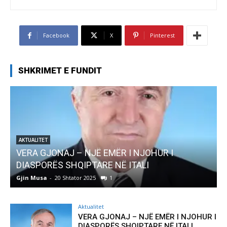
Facebook
X
Pinterest
SHKRIMET E FUNDIT
AKTUALITET
Pregaditi Gjin Musa-Rome- Shtator 2025
Gjin Musa
-
8 Shtator 2025
0
Aktualitet
VERA GJONAJ – NJË EMËR I NJOHUR I
DIASPORËS SHQIPTARE NË ITALI