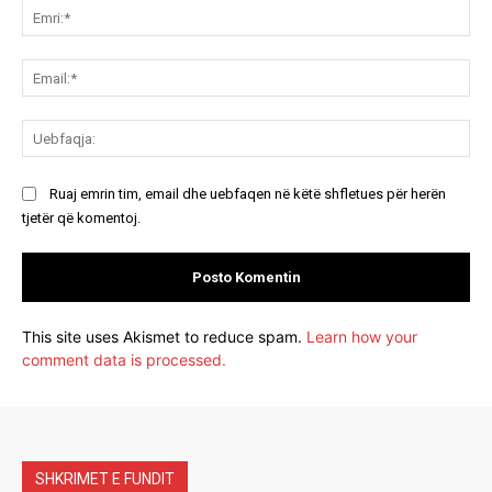
Emr
Ema
Ue
Ruaj emrin tim, email dhe uebfaqen në këtë shfletues për herën
tjetër që komentoj.
This site uses Akismet to reduce spam.
Learn how your
comment data is processed.
SHKRIMET E FUNDIT