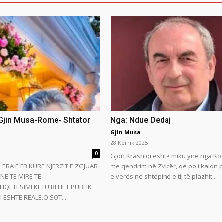
 Gjin Musa-Rome- Shtator
Nga: Ndue Dedaj
Gjin Musa
28 Korrik 2025
5
0
Gjon Krasniqi është miku ynë nga Ko
LERA E FB KURE NJERZIT E ZGJUAR
me qendrim në Zvicër, që po i kalon
NE TE MIRE TE
e verës në shtëpinë e tij të plazhit...
HQETESIMI KETU BEHET PUBLIK
 ESHTE REALE.O SOT...