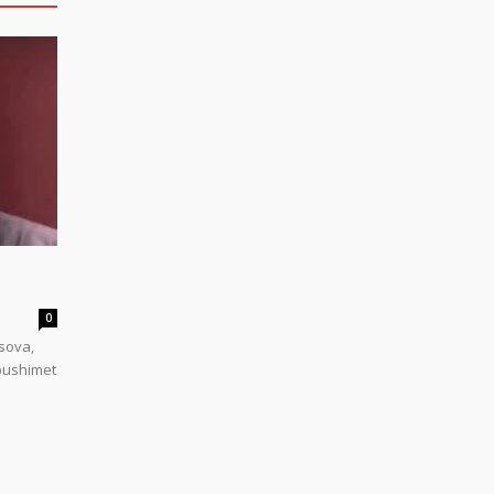
0
sova,
 pushimet