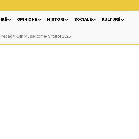
TIKË
OPINIONE
HISTORI
SOCIALE
KULTURË
Pregaditi Gjin Musa-Rome- Shtator 2025
Nga: Ndue Dedaj