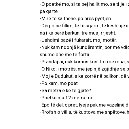
-O poetkë mo, si ta bëj hallit mo, se ti je 
pa qartë.
-Mirë të ka thënë, po pres pyetjen.
-Dëgjo në fillim, të të sqaroj, të kesh një
na i ka bërë barkun, tre muaj rrjesht.
-Ushqimi bazë i fukarait, moj motër.
-Nuk kam ndonjë kundërshtin, por më vdiq
shumë dhe më të forta.
-Prandaj ai, nuk komunikon dot me mua, 
-O Niko, i motrës, më jep një zgjidhje se
-Moj e Dudukut, a ke zorrë në ballkon, që v
-Po kam, mo poet.
-Sa metra e ke të gjatë?
-Poetkë nja 12 metra mo.
-Epo të del, ç’pret, lyeje pak me vazelinë 
-Rrofsh o vëlla, të kuptova më shpëtove, h