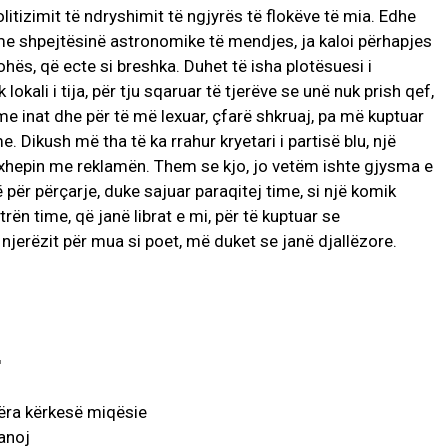
itizimit të ndryshimit të ngjyrës të flokëve të mia. Edhe
 me shpejtësinë astronomike të mendjes, ja kaloi përhapjes
hës, që ecte si breshka. Duhet të isha plotësuesi i
lokali i tija, për tju sqaruar të tjerëve se unë nuk prish qef,
 me inat dhe për të më lexuar, çfarë shkruaj, pa më kuptuar
 Dikush më tha të ka rrahur kryetari i partisë blu, një
he xhepin me reklamën. Them se kjo, jo vetëm ishte gjysma e
 për përçarje, duke sajuar paraqitej time, si një komik
ën time, që janë librat e mi, për të kuptuar se
njerëzit për mua si poet, më duket se janë djallëzore.
bëra kërkesë miqësie
ranoj