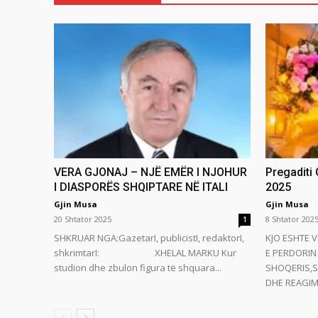
VERA GJONAJ – NJË EMËR I NJOHUR
Pregaditi
I DIASPORËS SHQIPTARE NË ITALI
2025
Gjin Musa
Gjin Musa
20 Shtator 2025
8 Shtator 202
1
SHKRUAR NGA:GazetarI, publicistI, redaktorI,
KJO ESHTE V
shkrimtarI: XHELAL MARKU Kur
E PERDORIN 
studion dhe zbulon figura të shquara...
SHOQERIS,S
DHE REAGIMI