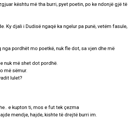
i zgjuar kështu më tha burri, pyet poetin, po ke ndonjë gjë të
 ide. Ky djali i Dudisë ngaqë ka ngelur pa punë, vetëm fasule,
 nga pordhët mo poetkë, nuk fle dot, sa vjen dhe më
se nuk më shet dot pordhë.
 po më sëmur.
adit lulet?
dhe.. e kupton ti, mos e fut tek çezma
ajde mendje, hajde, kishte të drejtë burri im.