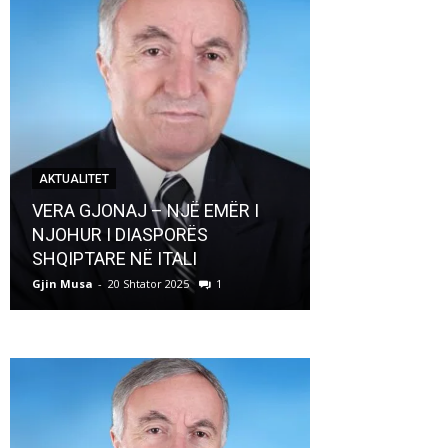
AKTUALITET
AKTUALITET
VERA GJONAJ – NJË EMËR I
NJOHUR I DIASPORËS
Pregaditi Gji
SHQIPTARE NË ITALI
Shtator 2025
Gjin Musa
-
20 Shtator 2025
1
Gjin Musa
-
8 Shtat