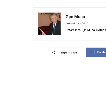
Gjin Musa
http://dritare.info/
Dritare.Info Gjin Musa, Botues
Faceb
Shpërndaje