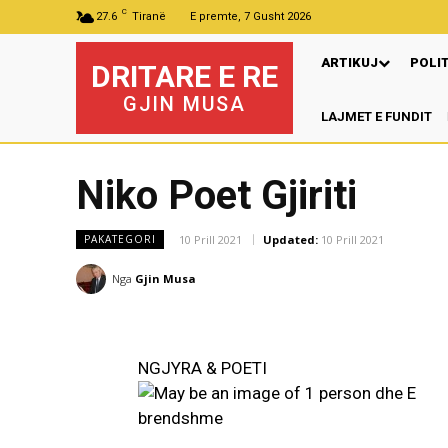
C
27.6
Tiranë
E premte, 7 Gusht 2026
ARTIKUJ
POLI
DRITARE E RE
GJIN MUSA
LAJMET E FUNDIT
Niko Poet Gjiriti
10 Prill 2021
Updated:
10 Prill 2021
PAKATEGORI
Nga
Gjin Musa
NGJYRA & POETI