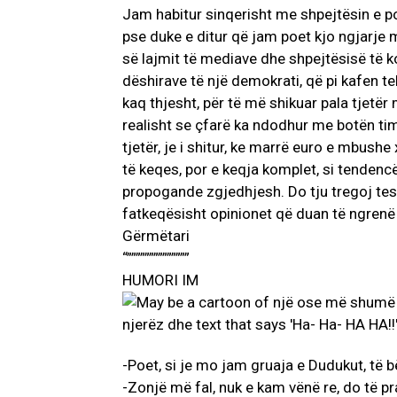
Jam habitur sinqerisht me shpejtësin e pol
pse duke e ditur që jam poet kjo ngjarje
së lajmit të mediave dhe shpejtësisë të ko
dëshirave të një demokrati, që pi kafen tek 
kaq thjesht, për të më shikuar pala tjetër
realisht se çfarë ka ndodhur me botën time.
tjetër, je i shitur, ke marrë euro e mbus
të keqes, por e keqja komplet, si tendencë
propogande zgjedhjesh. Do tju tregoj testr
fatkeqësisht opinionet që duan të ngrenë 
Gërmëtari
“””””””””””””””
HUMORI IM
-Poet, si je mo jam gruaja e Dudukut, të 
-Zonjë më fal, nuk e kam vënë re, do të p