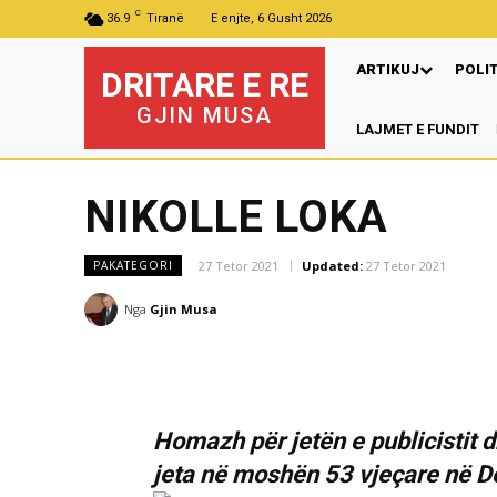
C
36.9
Tiranë
E enjte, 6 Gusht 2026
ARTIKUJ
POLI
DRITARE E RE
GJIN MUSA
LAJMET E FUNDIT
NIKOLLE LOKA
27 Tetor 2021
Updated:
27 Tetor 2021
PAKATEGORI
Nga
Gjin Musa
Homazh për jetën e publicistit d
jeta në moshën 53 vjeçare në D