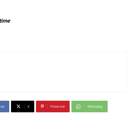
time
ook
X
Pinterest
WhatsApp