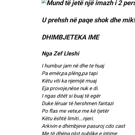
U prehsh në paqe shok dhe mik!
DHIMBJETEKA IME
Nga Zef Lleshi
I humbur jam në dhe te huaj
Pa emër,pa plëng,pa tapi
Këtu viti ka njemijë muaj
Eja provoje,nëse nuk e di.
I ngas ditët si buaj të egër
Duke lëruar të hershmen fantazi
Po flas me vete,e me kë tjetër
Këtu është limiti….njeri.
Arkivin e dhimbjeve pasuroj cdo cast
Me të dhëna plot publike e intime