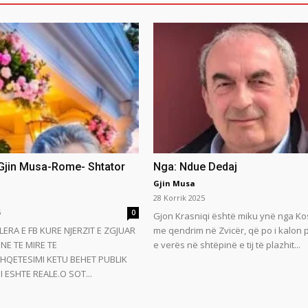
 Gjin Musa-Rome- Shtator
Nga: Ndue Dedaj
Gjin Musa
28 Korrik 2025
5
0
Gjon Krasniqi është miku ynë nga Ko
LERA E FB KURE NJERZIT E ZGJUAR
me qendrim në Zvicër, që po i kalon
NE TE MIRE TE
e verës në shtëpinë e tij të plazhit...
HQETESIMI KETU BEHET PUBLIK
 ESHTE REALE.O SOT...