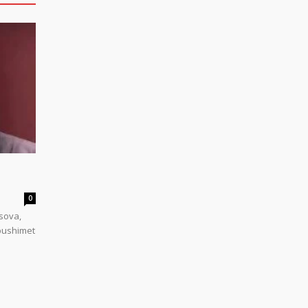
0
sova,
 pushimet