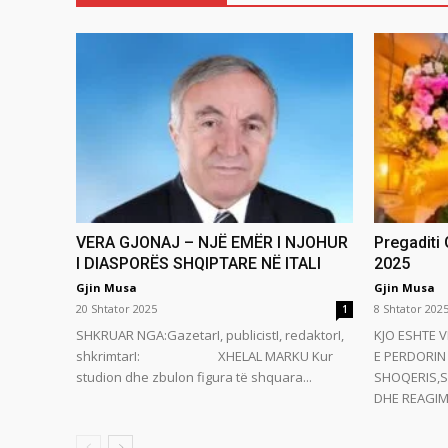
VERA GJONAJ – NJË EMËR I NJOHUR
Pregaditi
I DIASPORËS SHQIPTARE NË ITALI
2025
Gjin Musa
Gjin Musa
20 Shtator 2025
8 Shtator 202
1
SHKRUAR NGA:GazetarI, publicistI, redaktorI,
KJO ESHTE V
shkrimtarI: XHELAL MARKU Kur
E PERDORIN 
studion dhe zbulon figura të shquara...
SHOQERIS,S
DHE REAGIMI