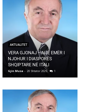
AKTUALITET
AKTUALITET
VERA GJONAJ – NJË EMËR I
NJOHUR I DIASPORËS
Pregaditi Gji
SHQIPTARE NË ITALI
Shtator 2025
Gjin Musa
-
20 Shtator 2025
1
Gjin Musa
-
8 Shtat