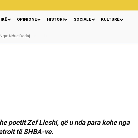
TIKË
OPINIONE
HISTORI
SOCIALE
KULTURË
Nga: Ndue Dedaj
he poetit Zef Lleshi, që u nda para kohe nga
etroit të SHBA-ve.