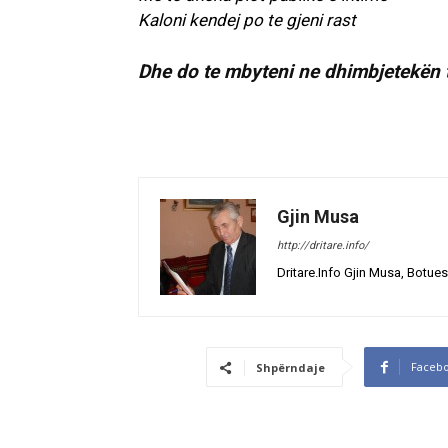
Kaloni kendej po te gjeni rast
Dhe do te mbyteni ne dhimbjetekën 
Gjin Musa
http://dritare.info/
Dritare.Info Gjin Musa, Botues
Faceb
Shpërndaje