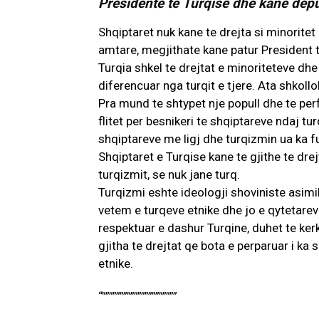
Presidente te Turqise dhe kane depute
Shqiptaret nuk kane te drejta si minorite
amtare, megjithate kane patur President t
Turqia shkel te drejtat e minoriteteve dhe
diferencuar nga turqit e tjere. Ata shkolloh
Pra mund te shtypet nje popull dhe te perf
flitet per besnikeri te shqiptareve ndaj tu
shqiptareve me ligj dhe turqizmin ua ka fut
Shqiptaret e Turqise kane te gjithe te drej
turqizmit, se nuk jane turq.
Turqizmi eshte ideologji shoviniste asimi
vetem e turqeve etnike dhe jo e qytetarev
respektuar e dashur Turqine, duhet te kerk
gjitha te drejtat qe bota e perparuar i k
etnike.
“”””””””””””””””””””””