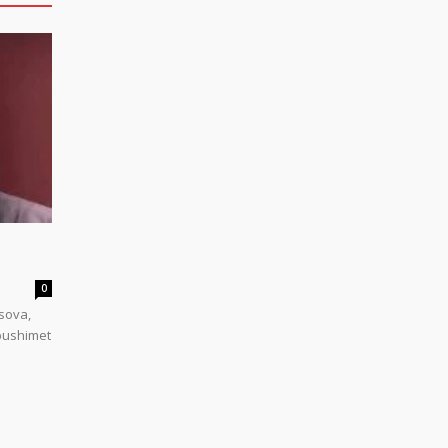
0
sova,
 pushimet