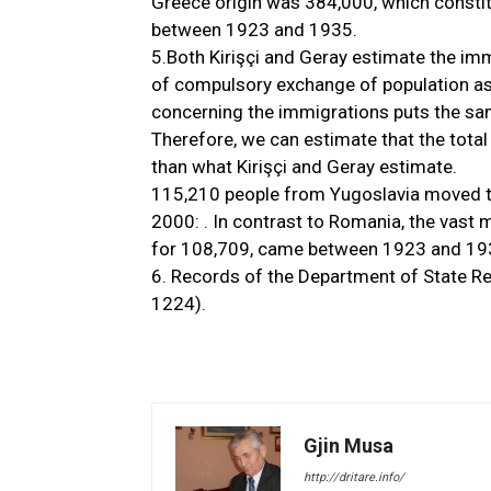
Greece origin was 384,000, which constit
between 1923 and 1935.
5.Both Kirişçi and Geray estimate the im
of compulsory exchange of population as
concerning the immigrations puts the sa
Therefore, we can estimate that the tot
than what Kirişçi and Geray estimate.
115,210 people from Yugoslavia moved to
2000: . In contrast to Romania, the vast
for 108,709, came between 1923 and 19
6. Records of the Department of State Re
1224).
Gjin Musa
http://dritare.info/