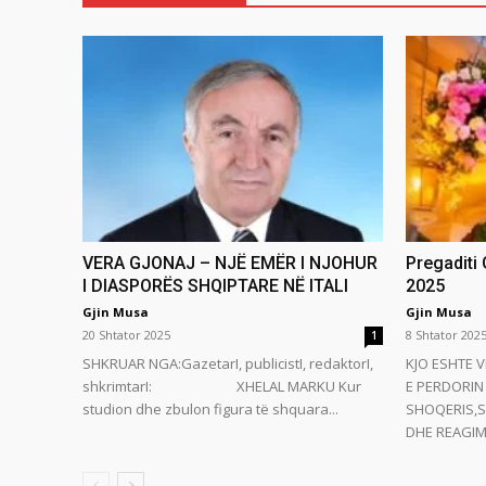
VERA GJONAJ – NJË EMËR I NJOHUR
Pregaditi
I DIASPORËS SHQIPTARE NË ITALI
2025
Gjin Musa
Gjin Musa
20 Shtator 2025
8 Shtator 202
1
SHKRUAR NGA:GazetarI, publicistI, redaktorI,
KJO ESHTE V
shkrimtarI: XHELAL MARKU Kur
E PERDORIN 
studion dhe zbulon figura të shquara...
SHOQERIS,S
DHE REAGIMI