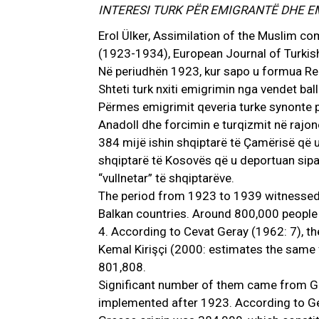
INTERESI TURK PËR EMIGRANTË DHE EM
Erol Ülker, Assimilation of the Muslim co
(1923-1934), European Journal of Turkish
Në periudhën 1923, kur sapo u formua Repub
Shteti turk nxiti emigrimin nga vendet ball
Përmes emigrimit qeveria turke synonte po
Anadoll dhe forcimin e turqizmit në rajon
384 mijë ishin shqiptarë të Çamërisë që 
shqiptarë të Kosovës që u deportuan sip
“vullnetar” të shqiptarëve.
The period from 1923 to 1939 witnessed 
Balkan countries. Around 800,000 people 
4. According to Cevat Geray (1962: 7), t
Kemal Kirişçi (2000: estimates the same
801,808.
Significant number of them came from G
implemented after 1923. According to Ge