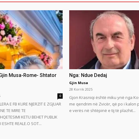
 Gjin Musa-Rome- Shtator
Nga: Ndue Dedaj
Gjin Musa
28 Korrik 2025
5
0
Gjon Krasniqi është miku ynë nga Ko
LERA E FB KURE NJERZIT E ZGJUAR
me qendrim në Zvicër, që po i kalon
NE TE MIRE TE
e verës në shtëpinë e tij të plazhit...
HQETESIMI KETU BEHET PUBLIK
 ESHTE REALE.O SOT...