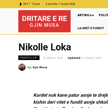
C
24.9
Tiranë
E premte, 7 Gusht 2026
ARTIKUJ
POLI
DRITARE E RE
GJIN MUSA
LAJMET E FUNDIT
Nikolle Loka
22 Shtator 2020
Updated:
22 Shtator 2020
PAKATEGORI
Nga
Gjin Musa
Kurdet nuk kane patur asnje te drejt
kishin deri vitet e fundit asnje shkol