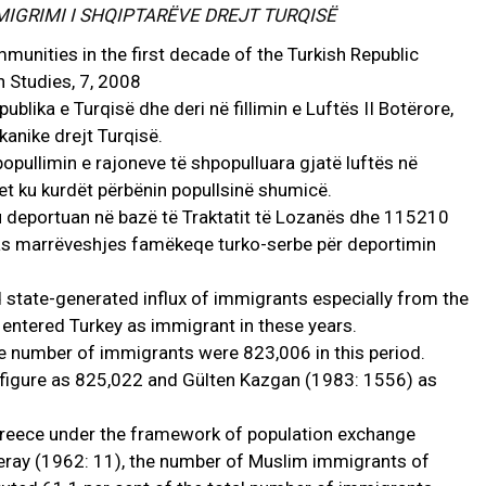
IGRIMI I SHQIPTARËVE DREJT TURQISË
mmunities in the first decade of the Turkish Republic
 Studies, 7, 2008
lika e Turqisë dhe deri në fillimin e Luftës II Botërore,
kanike drejt Turqisë.
pullimin e rajoneve të shpopulluara gjatë luftës në
et ku kurdët përbënin popullsinë shumicë.
u deportuan në bazë të Traktatit të Lozanës dhe 115210
as marrëveshjes famëkeqe turko-serbe për deportimin
state-generated influx of immigrants especially from the
entered Turkey as immigrant in these years.
he number of immigrants were 823,006 in this period.
 figure as 825,022 and Gülten Kazgan (1983: 1556) as
reece under the framework of population exchange
ray (1962: 11), the number of Muslim immigrants of