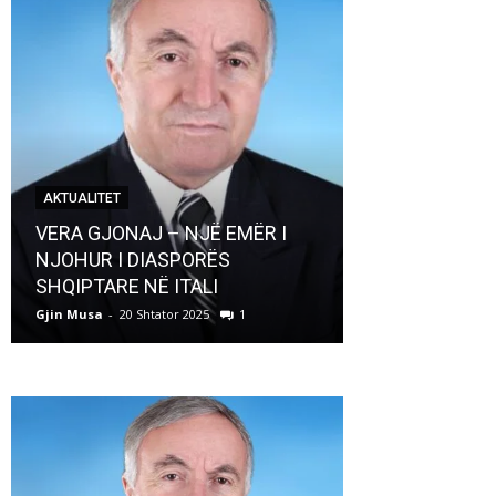
AKTUALITET
AKTUALITET
VERA GJONAJ – NJË EMËR I
NJOHUR I DIASPORËS
Pregaditi Gji
SHQIPTARE NË ITALI
Shtator 2025
Gjin Musa
-
20 Shtator 2025
1
Gjin Musa
-
8 Shtat