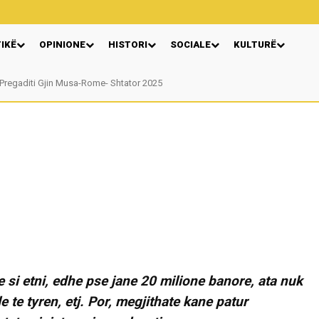
TIKË
OPINIONE
HISTORI
SOCIALE
KULTURË
Pregaditi Gjin Musa-Rome- Shtator 2025
e si etni, edhe pse jane 20 milione banore, ata nuk
le te tyren, etj. Por, megjithate kane patur