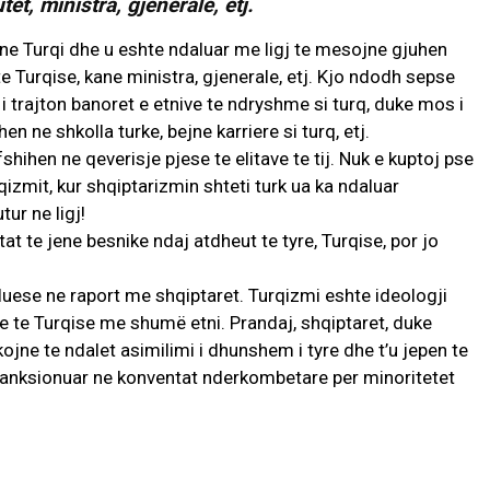
t, ministra, gjenerale, etj.
t ne Turqi dhe u eshte ndaluar me ligj te mesojne gjuhen
e Turqise, kane ministra, gjenerale, etj. Kjo ndodh sepse
 i trajton banoret e etnive te ndryshme si turq, duke mos i
en ne shkolla turke, bejne karriere si turq, etj.
shihen ne qeverisje pjese te elitave te tij. Nuk e kuptoj pse
rqizmit, kur shqiptarizmin shteti turk ua ka ndaluar
ur ne ligj!
tat te jene besnike ndaj atdheut te tyre, Turqise, por jo
luese ne raport me shqiptaret. Turqizmi eshte ideologji
e te Turqise me shumë etni. Prandaj, shqiptaret, duke
ojne te ndalet asimilimi i dhunshem i tyre dhe t’u jepen te
a sanksionuar ne konventat nderkombetare per minoritetet