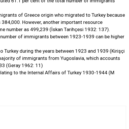
uted 61.1 per cent of the total number of immigrants
migrants of Greece origin who migrated to Turkey because
 384,000. However, another important resource
me number as 499,239 (İskan Tarihçesi 1932: 137).
al number of immigrants between 1923-1939 can be higher
 Turkey during the years between 1923 and 1939 (Kirişçi
 majority of immigrants from Yugoslavia, which accounts
33 (Geray 1962: 11)
lating to the Internal Affairs of Turkey 1930-1944 (M