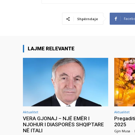
Faceb
Shpërndaje
LAJME RELEVANTE
Aktualitet
Aktualitet
VERA GJONAJ – NJË EMËR I
Pregadit
NJOHUR I DIASPORËS SHQIPTARE
2025
NË ITALI
Gjin Musa
-