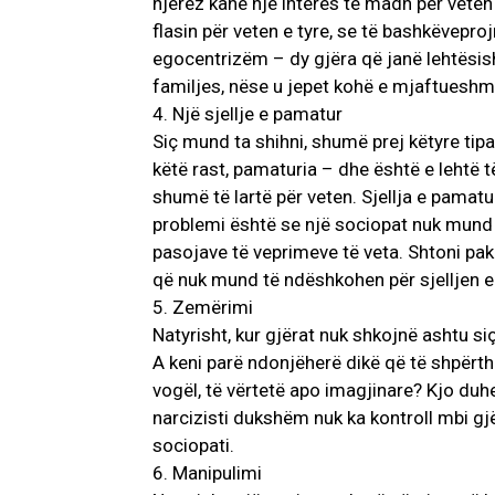
njerëz kanë një interes të madh për veten
flasin për veten e tyre, se të bashkëvepr
egocentrizëm – dy gjëra që janë lehtësish
familjes, nëse u jepet kohë e mjaftueshm
4. Një sjellje e pamatur
Siç mund ta shihni, shumë prej këtyre tip
këtë rast, pamaturia – dhe është e lehtë 
shumë të lartë për veten. Sjellja e pamatu
problemi është se një sociopat nuk mund 
pasojave të veprimeve të veta. Shtoni pak
që nuk mund të ndëshkohen për sjelljen e 
5. Zemërimi
Natyrisht, kur gjërat nuk shkojnë ashtu s
A keni parë ndonjëherë dikë që të shpërth
vogël, të vërtetë apo imagjinare? Kjo duhe
narcizisti dukshëm nuk ka kontroll mbi gj
sociopati.
6. Manipulimi