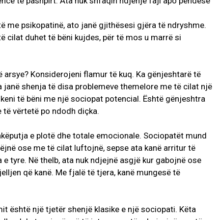
encë të pashpirt. Ata nuk shfaqin ndjenjë faji apo pendesë
ë me psikopatinë, ato janë gjithësesi gjëra të ndryshme.
të cilat duhet të bëni kujdes, për të mos u marrë si
ë arsye? Konsiderojeni flamur të kuq. Ka gënjeshtarë të
 janë shenja të disa problemeve themelore me të cilat një
 keni të bëni me një sociopat potencial. Është gënjeshtra
e të vërtetë po ndodh diçka.
 shkëputja e plotë dhe totale emocionale. Sociopatët mund
ëjnë ose me të cilat luftojnë, sepse ata kanë arritur të
 e tyre. Në thelb, ata nuk ndjejnë asgjë kur gabojnë ose
jelljen që kanë. Me fjalë të tjera, kanë mungesë të
it është një tjetër shenjë klasike e një sociopati. Këta