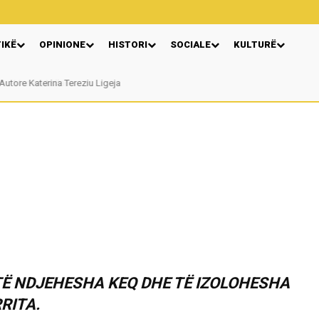
TIKË
OPINIONE
HISTORI
SOCIALE
KULTURË
Murtez Asllani
 TË NDJEHESHA KEQ DHE TË IZOLOHESHA
RRITA.