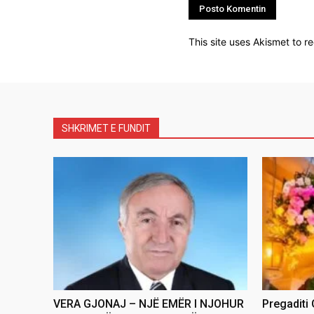
This site uses Akismet to 
SHKRIMET E FUNDIT
VERA GJONAJ – NJË EMËR I NJOHUR
Pregaditi