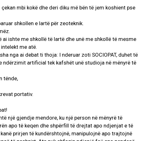
si çekan mbi kokë dhe deri diku më bën të jem koshient pse
aruar shkollen e lartë për zeoteknik.
amëz.
 ai ishte me shkollë të lartë dhe unë me shkollë të mesme
intelekt me atë.
ha nga ai debat ti thoja: I nderuar zoti SOCIOPAT, duhet të
AKTUALITET
 e ndërzimit artificial tek kafshët unë studioja në mënyrë të
VERA GJONAJ – NJË EMËR I
NJOHUR I DIASPORËS
n tënde,
SHQIPTARE NË ITALI
Gjin Musa
-
20 Shtator 2025
1
revat portativ.
pat!
të një gjendje mendore, ku një person në mënyrë të
ën apo të keqen dhe shpërfill të drejtat apo ndjenjat e të
 kanë prirjen të kundërshtojnë, manipulojnë apo trajtojnë