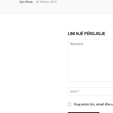
Gjin Musa
-
20 Shtator 2025
LINI NJË PËRGJIGJE
Koment:
Ruaj emrin tim, email dhe 