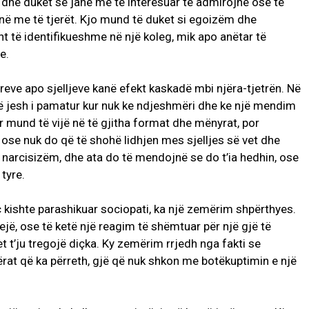
 dhe duket se janë më të interesuar të admirojnë ose të
ojnë me të tjerët. Kjo mund të duket si egoizëm dhe
t të identifikueshme në një koleg, mik apo anëtar të
e.
areve apo sjelljeve kanë efekt kaskadë mbi njëra-tjetrën. Në
të jesh i pamatur kur nuk ke ndjeshmëri dhe ke një mendim
r mund të vijë në të gjitha format dhe mënyrat, por
ose nuk do që të shohë lidhjen mes sjelljes së vet dhe
 narcisizëm, dhe ata do të mendojnë se do t’ia hedhin, ose
tyre.
iç kishte parashikuar sociopati, ka një zemërim shpërthyes.
ejë, ose të ketë një reagim të shëmtuar për një gjë të
t t’ju tregojë diçka. Ky zemërim rrjedh nga fakti se
ërat që ka përreth, gjë që nuk shkon me botëkuptimin e një