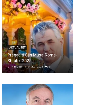
AKTUALITET
AKTUALITET
Pregaditi Gjin Musa-Rome-
Shtator 2025
Nga: Ndue Ded
Gjin Musa
-
8 Shtator 2025
0
Gjin Musa
-
28 Korr