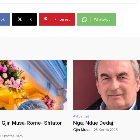
ook
X
Pinterest
WhatsApp
Aktualitet
i Gjin Musa-Rome- Shtator
Nga: Ndue Dedaj
Gjin Musa
-
28 Korrik 2025
8 Shtator 2025