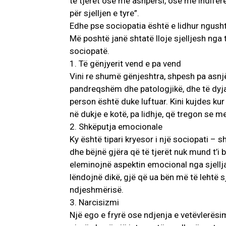
të tjerët ose me ashpërsi, ose me indifer
për sjelljen e tyre”.
Edhe pse sociopatia është e lidhur ngusht
Më poshtë janë shtatë lloje sjelljesh nga 
sociopatë.
1. Të gënjyerit vend e pa vend
Vini re shumë gënjeshtra, shpesh pa asnj
pandreqshëm dhe patologjikë, dhe të dyja
person është duke luftuar. Kini kujdes kur
në dukje e kotë, pa lidhje, që tregon se m
2. Shkëputja emocionale
Ky është tipari kryesor i një sociopati –
dhe bëjnë gjëra që të tjerët nuk mund t’i b
eleminojnë aspektin emocional nga sjellja
lëndojnë dikë, gjë që ua bën më të lehtë s
ndjeshmërisë.
3. Narcisizmi
Një ego e fryrë ose ndjenja e vetëvlerësim