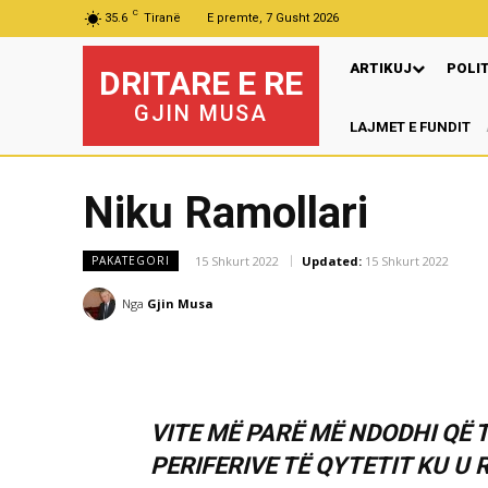
C
35.6
Tiranë
E premte, 7 Gusht 2026
ARTIKUJ
POLI
DRITARE E RE
GJIN MUSA
LAJMET E FUNDIT
Niku Ramollari
15 Shkurt 2022
Updated:
15 Shkurt 2022
PAKATEGORI
Nga
Gjin Musa
VITE MË PARË MË NDODHI QË
PERIFERIVE TË QYTETIT KU U 