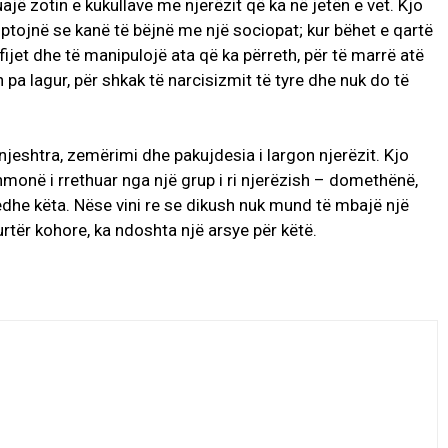
uajë zotin e kukullave me njerëzit që ka në jetën e vet. Kjo
ojnë se kanë të bëjnë me një sociopat; kur bëhet e qartë
 fijet dhe të manipulojë ata që ka përreth, për të marrë atë
 pa lagur, për shkak të narcisizmit të tyre dhe nuk do të
jeshtra, zemërimi dhe pakujdesia i largon njerëzit. Kjo
hmonë i rrethuar nga një grup i ri njerëzish – domethënë,
n edhe këta. Nëse vini re se dikush nuk mund të mbajë një
tër kohore, ka ndoshta një arsye për këtë.