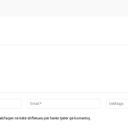
Emri:*
Email:*
uebfaqen në këtë shfletues për herën tjetër që komentoj.