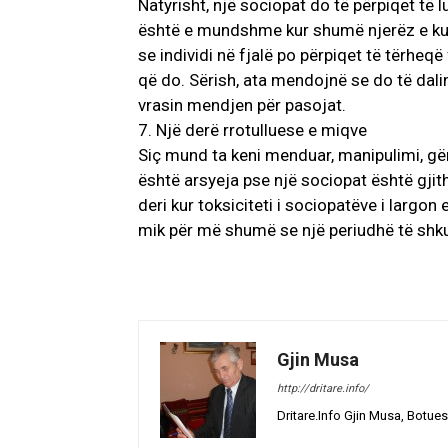
Natyrisht, një sociopat do të përpiqet të l
është e mundshme kur shumë njerëz e kupt
se individi në fjalë po përpiqet të tërheqë
që do. Sërish, ata mendojnë se do të dalin
vrasin mendjen për pasojat.
7. Një derë rrotulluese e miqve
Siç mund ta keni menduar, manipulimi, gën
është arsyeja pse një sociopat është gjit
deri kur toksiciteti i sociopatëve i largo
mik për më shumë se një periudhë të shkur
Gjin Musa
http://dritare.info/
Dritare.Info Gjin Musa, Botues