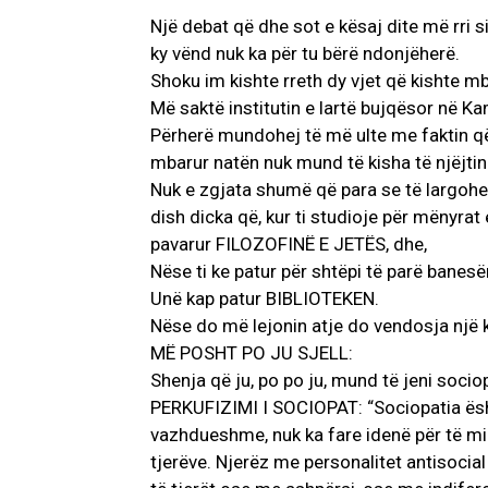
Një debat që dhe sot e kësaj dite më rri 
ky vënd nuk ka për tu bërë ndonjëherë.
Shoku im kishte rreth dy vjet që kishte mb
Më saktë institutin e lartë bujqësor në K
Përherë mundohej të më ulte me faktin që
mbarur natën nuk mund të kisha të njëjtin 
Nuk e zgjata shumë që para se të largohes
dish dicka që, kur ti studioje për mënyrat
pavarur FILOZOFINË E JETËS, dhe,
Nëse ti ke patur për shtëpi të parë banesë
Unë kap patur BIBLIOTEKEN.
Nëse do më lejonin atje do vendosja një k
MË POSHT PO JU SJELL:
Shenja që ju, po po ju, mund të jeni socio
PERKUFIZIMI I SOCIOPAT: “Sociopatia ësh
vazhdueshme, nuk ka fare idenë për të mir
tjerëve. Njerëz me personalitet antisocial