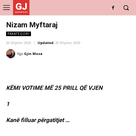
GJ
DRITARE E RE
Nizam Myftaraj
PAKATEGORI
20 Dhjetor 2020
Updated:
20 Dhjetor 2020
Nga
Gjin Musa
KËMI VOTIME MË 25 PRILL QË VJEN
1
Kanë filluar përgatitjet …