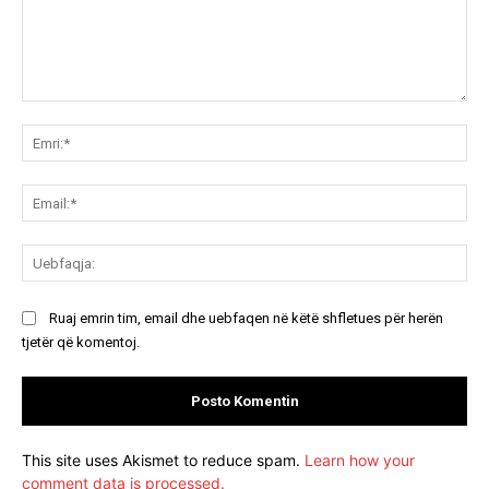
Koment:
Emr
Ema
Ue
Ruaj emrin tim, email dhe uebfaqen në këtë shfletues për herën
tjetër që komentoj.
This site uses Akismet to reduce spam.
Learn how your
comment data is processed.