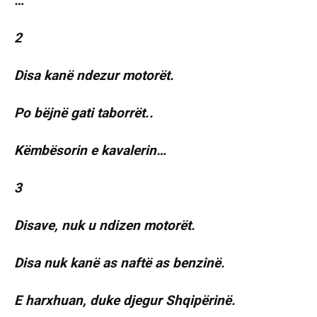
…
2
Disa kanë ndezur motorët.
Po bëjnë gati taborrët..
Këmbësorin e kavalerin…
3
Disave, nuk u ndizen motorët.
Disa nuk kanë as naftë as benzinë.
E harxhuan, duke djegur Shqipërinë.