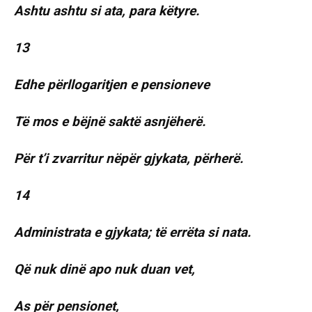
Ashtu ashtu si ata, para këtyre.
13
Edhe përllogaritjen e pensioneve
Të mos e bëjnë saktë asnjëherë.
Për t’i zvarritur nëpër gjykata, përherë.
14
Administrata e gjykata; të errëta si nata.
Që nuk dinë apo nuk duan vet,
As për pensionet,