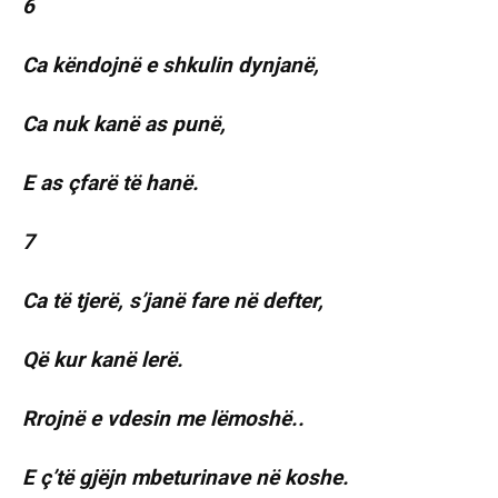
6
Ca këndojnë e shkulin dynjanë,
Ca nuk kanë as punë,
E as çfarë të hanë.
7
Ca të tjerë, s’janë fare në defter,
Që kur kanë lerë.
Rrojnë e vdesin me lëmoshë..
E ç’të gjëjn mbeturinave në koshe.