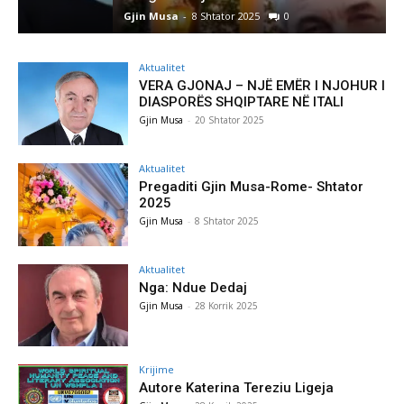
Gjin Musa
-
8 Shtator 2025
0
G
Aktualitet
VERA GJONAJ – NJË EMËR I NJOHUR I
DIASPORËS SHQIPTARE NË ITALI
Gjin Musa
-
20 Shtator 2025
Aktualitet
Pregaditi Gjin Musa-Rome- Shtator
2025
Gjin Musa
-
8 Shtator 2025
Aktualitet
Nga: Ndue Dedaj
Gjin Musa
-
28 Korrik 2025
Krijime
Autore Katerina Tereziu Ligeja