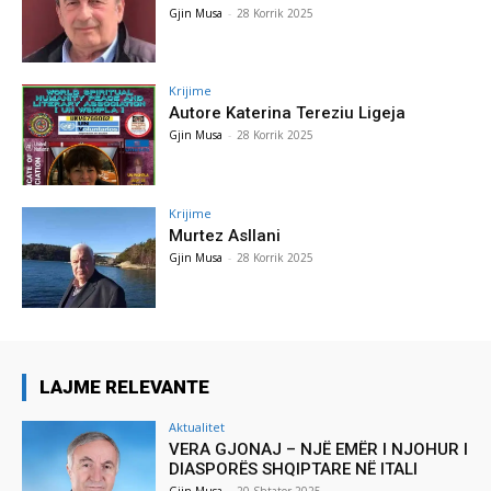
Gjin Musa
-
28 Korrik 2025
Krijime
Autore Katerina Tereziu Ligeja
Gjin Musa
-
28 Korrik 2025
Krijime
Murtez Asllani
Gjin Musa
-
28 Korrik 2025
LAJME RELEVANTE
Aktualitet
VERA GJONAJ – NJË EMËR I NJOHUR I
DIASPORËS SHQIPTARE NË ITALI
Gjin Musa
-
20 Shtator 2025