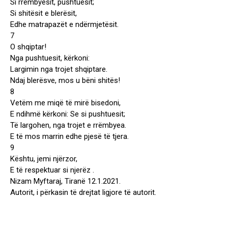
Si rrëmbyesit, pushtuesit;
Si shitësit e blerësit,
Edhe matrapazët e ndërmjetësit.
7
O shqiptar!
Nga pushtuesit, kërkoni:
Largimin nga trojet shqiptare.
Ndaj blerësve, mos u bëni shitës!
8
Vetëm me miqë të mirë bisedoni,
E ndihmë kërkoni: Se si pushtuesit;
Të largohen, nga trojet e rrëmbyea.
E të mos marrin edhe pjesë të tjera.
9
Kështu, jemi njërzor,
E të respektuar si njerëz .
Nizam Myftaraj, Tiranë 12.1.2021.
Autorit, i përkasin të drejtat ligjore të autorit.