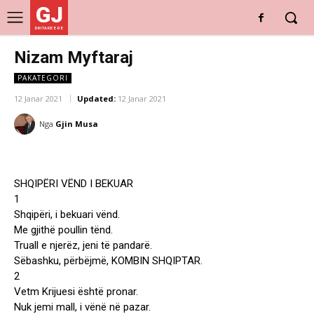
GJ
DRITARE E RE
Nizam Myftaraj
PAKATEGORI
12 Janar 2021
Updated:
12 Janar 2021
Nga
Gjin Musa
SHQIPËRI VËND I BEKUAR
1
Shqipëri, i bekuari vënd.
Me gjithë poullin tënd.
Truall e njerëz, jeni të pandarë.
Sëbashku, përbëjmë, KOMBIN SHQIPTAR.
2
Vetm Krijuesi është pronar.
Nuk jemi mall, i vënë në pazar.