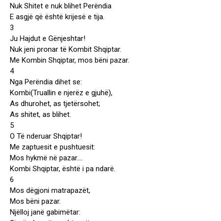
Nuk Shitet e nuk blihet Perëndia
E asgjë që është krijesë e tija.
3
Ju Hajdut e Gënjeshtar!
Nuk jeni pronar të Kombit Shqiptar.
Me Kombin Shqiptar, mos bëni pazar.
4
Nga Perëndia dihet se:
Kombi(Truallin e njerëz e gjuhë),
As dhurohet, as tjetërsohet;
As shitet, as blihet.
5
O Të nderuar Shqiptar!
Me zaptuesit e pushtuesit:
Mos hykmë në pazar….
Kombi Shqiptar, është i pa ndarë.
6
Mos dëgjoni matrapazët,
Mos bëni pazar.
Njëlloj janë gabimëtar: