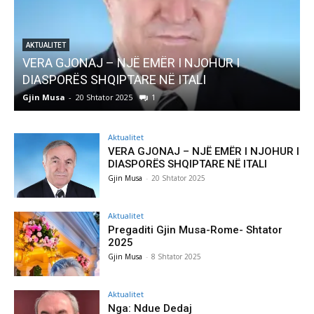
R I
AKTUALITET
Pregaditi Gjin Musa-Rome- Shtator 2025
Gjin Musa
-
8 Shtator 2025
0
Aktualitet
VERA GJONAJ – NJË EMËR I NJOHUR I
DIASPORËS SHQIPTARE NË ITALI
Gjin Musa
-
20 Shtator 2025
Aktualitet
Pregaditi Gjin Musa-Rome- Shtator
2025
Gjin Musa
-
8 Shtator 2025
Aktualitet
Nga: Ndue Dedaj