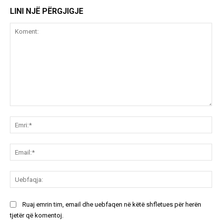
LINI NJË PËRGJIGJE
Koment:
Emr
Ema
Ue
Ruaj emrin tim, email dhe uebfaqen në këtë shfletues për herën
tjetër që komentoj.